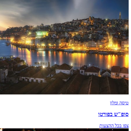
טיסה ומלון
סופ"ש בפורטו
צפו בכל ההצעות