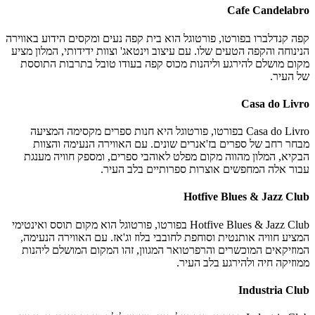
Cafe Candelabro
קפה קנדלברו בפורטו, פורטוגל הוא בית קפה נעים ומקסים הידוע באווירה
הנינוחה והקפה הטעים שלו. עם עיצוב וינטאג' וצוות ידידותי, המלון מציע
מקום מושלם להירגע וליהנות מכוס קפה בעודו טובל בתרבות התוססת
של העיר.
Casa do Livro
Casa do Livro בפורטו, פורטוגל היא חנות ספרים מקסימה המציעה
מבחר רחב של ספרים בז'אנרים שונים. עם האווירה הנעימה והצוות
הבקיא, המלון מהווה מקום מפלט לאוהבי ספרים, ומספק חוויה מענגת
עבור אלה המחפשים אוצרות ספרותיים בלב העיר.
Hotfive Blues & Jazz Club
Hotfive Blues & Jazz Club בפורטו, פורטוגל הוא מקום תוסס ואינטימי
המציע חוויה אותנטית וסוחפת לחובבי בלוז וג'אז. עם האווירה הנעימה,
המוזיקאים המוכשרים והרפרטואר המגוון, זהו המקום המושלם ליהנות
ממוזיקה חיה ולהירגע בלב העיר.
Industria Club