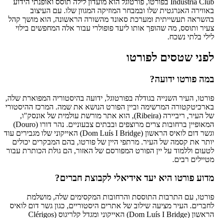
Industria Club בפורטו, פורטוגל הוא מועדון לילה תוסס ואופנתי הידוע
באווירה האנרגטית שלו ובמבחר המוזיקה המגוון שלו. עם העיצוב
בהשראה תעשייתית ומערכת סאונד מהשורה הראשונה, הוא מושך קהל
צעיר ותוסס, מה שהופך אותו ליעד פופולרי עבור אלה המחפשים בילוי
לילי בלתי נשכח.
לפני שטסים לפורטו
במה פורטו ידועה?
פורטו, העיר השנייה בגודלה בפורטוגל, ידועה בהיסטוריה המפוארת שלה,
בארכיטקטורה המרשימה וביין הפורט הנושא את שמה. המרכז ההיסטורי
של העיר, ריביירה (Ribeira), הוא אתר מורשת עולמית של אונסק"ו,
המאופיין ברחובות צרים מרוצפים ובבתים צבעוניים. נהר דורו (Douro)
וגשר דום לואיס הראשון (Dom Luís I Bridge) האייקוני שלו מגבירים עוד
יותר את קסמה של העיר. מרתפי היין של פורטו, בהם המבקרים יכולים
לטעום וללמוד על יין הפורט המפורסם של האזור, הם גולת הכותרת עבור
מטיילים רבים.
מדוע פורטו היא יעד אידיאלי לקבוצת חברים?
פורטו, עם התרבות התוססת והרחובות המקסימים שלה, מושלמת
לחברים. העיר מציעה שילוב של אתרים היסטוריים, כגון גשר דום לואיס
הראשון (Dom Luís I Bridge) האייקוני ומגדל קלריגוס (Clérigos