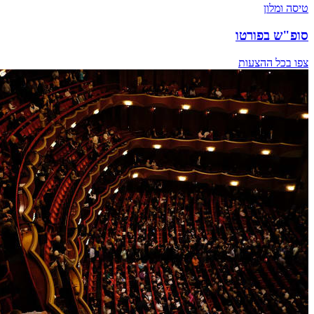
טיסה ומלון
סופ"ש בפורטו
צפו בכל ההצעות