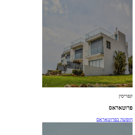
קפריסין
פרוטאראס
חופשה בפרוטאראס