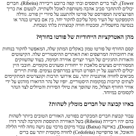
Tower), לצד ברים תוססים ובתי קפה ברובע ריביירה (Ribeira). חברים
יכולים להתחבר סביב אהבה משותפת לאוכל ולשתייה, לטעום את כריך
הפרנצ'סינה המפורסם של פורטו ולהתענג על סיורי יין פורט. גודלה
הקומפקטי של העיר מקל עליכם לחקור יחד, בין אם בשייט בנהר או
בנסיעה בחשמלית, ומבטיח חוויה קבוצתית בלתי נשכחת.
מהן האטרקציות הייחודיות של פורטו בחורף?
קסם החורף של פורטו טמון באקלים המתון שלה, המאפשר לחקור בנוחות
את רחובותיה המרוצפים ואת האתרים ההיסטוריים שלה. הקישוטים
והאורות החגיגיים של העיר יוצרים אווירה חמימה, בעוד שהשווקים
המסורתיים מציעים מלאכת יד ייחודית ומעדנים מקומיים. חובבי היין
יכולים להתענג על יין הפורט הנודע במרתפים נעימים. פחות תיירים
מביאים לחוויה אותנטית יותר, עם אירועי תרבות וקונצרטים המתקיימים
לעתים קרובות במקומות היסטוריים. יופיו של נהר הדואורו מודגש על ידי
אוויר החורף הצלול, מה שהופך את טיולי הסירות והטיולים לצד הנהר
לקסומים במיוחד.
באיזו קבוצה של חברים מומלץ לשהות?
עבור קבוצת חברים המבקרים בפורטו, האזורים הטובים ביותר לשהות
בהם יהיו ריביירה (Ribeira) בשל האווירה התוססת והקרבה לנהר דורו
(Douro), באיישה (Baixa) עבור מיקום מרכזי עם גישה נוחה לחיי הלילה
והאוכל, או סדופייטה (Cedofeita) לחוויה מקומית יותר עם ברים