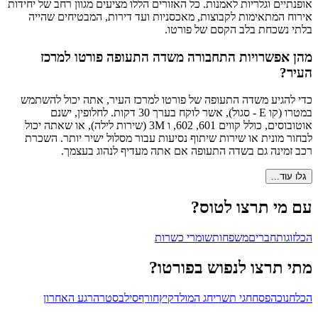
אופנתיים וגלריות לאמנות. כל האזורים הללו מציעים מגוון רחב של יחידות
אירוח המתאימות לקבוצות, מאכסניות ועד דירות, המבטיחים שהייה
בלתי נשכחת בלב הקסם של פורטו.
מהן אפשרויות התחבורה משדה התעופה פורטו למרכז
העיר?
כדי להגיע משדה התעופה של פורטו למרכז העיר, אתה יכול להשתמש
במטרו (קו E - סגול), אשר לוקח בערך 30 דקות. לחלופין, ישנם
אוטובוסים, כולל קווים 601, 602, ו 3M (שירות לילה), או שאתה יכול
לבחור מונית או שירות שיתוף נסיעות עבור מסלול ישיר יותר. השכרת
רכב זמינה גם בשדה התעופה אם אתה מעדיף לנהוג בעצמך.
גלו עוד...
עם מי תרצו לטוס?
הכל
זוגות
חברים
משפחות
שומרי כשרות
מתי תרצו לנפוש בפורטו?
הכל
חנוכה
פסח
חגי תשרי
חג המולד
קיץ
חורף
סילבסטר
הרגע האחרון