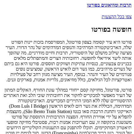
תרבות ומוזיאונים בפורטו
צפו בכל ההצעות
חופשה בפורטו
פורטו היא עיר קסומה בצפון פורטוגל, המפורסמת בזכות יינות הפורט
שלה, הארכיטקטורה המרהיבה והנופים המדהימים של נהר הדורו. העיר
מציעה שילוב מושלם של היסטוריה, תרבות וחיים מודרניים, מה שהופך
אותה ליעד אידיאלי לחופשה. רחובותיה הצרים והמתפתלים מלאים
בבניינים צבעוניים, כנסיות עתיקות ושווקים תוססים. פורטו היא גם ביתם
של גשרים מרהיבים, כמו גשר דום לואיש הראשון, שמציעים נופים
פנורמיים של העיר והנהר. בנוסף, העיר מציעה מגוון רחב של פעילויות
ואטרקציות לכל הגילאים, כולל מוזיאונים, גלריות אמנות, פארקים וגנים.
פורטו, פורטוגל, מחזיקה קסם ייחודי במהלך עונת החורף. האקלים המתון
של העיר מאפשר למבקרים לחקור את רחובותיה שובי הלב ואת האתרים
ההיסטוריים שלה ללא המוני התיירים המכריעים. הארכיטקטורה
המדהימה, הכוללת את גשר דום לואיס הראשון (Dom Luís I Bridge)
האייקוני ותחנת הרכבת סאו בנטו (São Bento Train Station), מועצמת
להפליא על ידי אווירת החורף. הסצנה התרבותית התוססת של פורטו
משגשגת בתקופה זו, עם תערוכות אמנות רבות, פסטיבלי מוזיקה ומופעי
תיאטרון המתקיימים. תוכלו להתפנק עם התענוגות הקולינריים הידועים
של העיר, כגון כריך פרנצ'סינה (Francesinha) הדשן, תוך לגימת יין פורט.