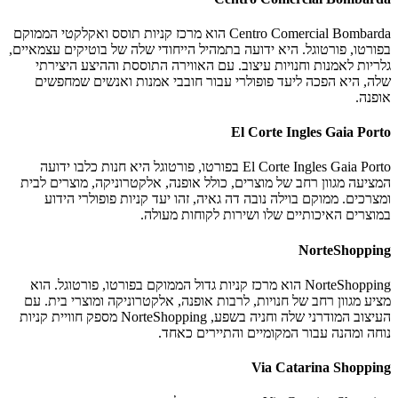
Centro Comercial Bombarda הוא מרכז קניות תוסס ואקלקטי הממוקם
בפורטו, פורטוגל. היא ידועה בתמהיל הייחודי שלה של בוטיקים עצמאיים,
גלריות לאמנות וחנויות עיצוב. עם האווירה התוססת וההיצע היצירתי
שלה, היא הפכה ליעד פופולרי עבור חובבי אמנות ואנשים שמחפשים
אופנה.
El Corte Ingles Gaia Porto
El Corte Ingles Gaia Porto בפורטו, פורטוגל היא חנות כלבו ידועה
המציעה מגוון רחב של מוצרים, כולל אופנה, אלקטרוניקה, מוצרים לבית
ומצרכים. ממוקם בוילה נובה דה גאיה, זהו יעד קניות פופולרי הידוע
במוצרים האיכותיים שלו ושירות לקוחות מעולה.
NorteShopping
NorteShopping הוא מרכז קניות גדול הממוקם בפורטו, פורטוגל. הוא
מציע מגוון רחב של חנויות, לרבות אופנה, אלקטרוניקה ומוצרי בית. עם
העיצוב המודרני שלה וחניה בשפע, NorteShopping מספק חוויית קניות
נוחה ומהנה עבור המקומיים והתיירים כאחד.
Via Catarina Shopping