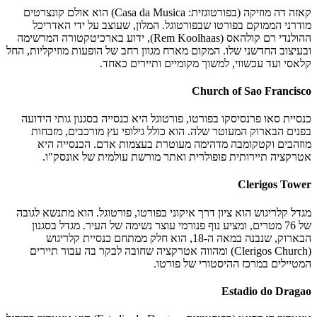
קאזה דה מוזיקה (בפורטוגזית: Casa da Musica) הוא אולם קונצרטים
מודרני הממוקם בפורטו שבפורטוגל. המלון, שעוצב על ידי האדריכל
ההולנדי רם קולהאס (Rem Koolhaas), ידוע בארכיטקטורה המרשימה
ובעיצוב החדשני שלו. המקום מארח מגוון רחב של הופעות מוזיקליות, החל
קלאסי ועד עכשווי, למשוך מקומיים ותיירים כאחד.
Church of Sao Francisco
כנסיית סאו פרנסיסקו בפורטו, פורטוגל היא כנסייה בסגנון גותי הידועה
בפנים הבארוק המעוטר שלה. הוא כולל גילופי עץ מורכבים, מזבחות
מוזהבים וקטקומבה מדהימה מעוטרת בעצמות אדם. הכנסייה היא
אטרקציה תיירותית פופולרית ואתר מורשת עולמית של אונסק"ו.
Clerigos Tower
מגדל קלריגוש הוא ציון דרך איקוני בפורטו, פורטוגל. הוא מתנשא לגובה
של 76 מטרים, ומציע נוף פנורמי עוצר נשימה של העיר. מגדל בסגנון
הבארוק, שנבנה במאה ה-18, הוא חלק ממתחם כנסיית קלריגוש
(Clerigos Church) ומהווה אטרקציה שחובה לבקר בה עבור תיירים
המטיילים במרכז ההיסטורי של פורטו.
Estadio do Dragao