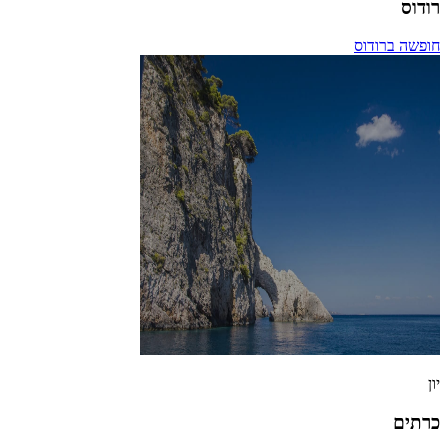
רודוס
חופשה ברודוס
יון
כרתים