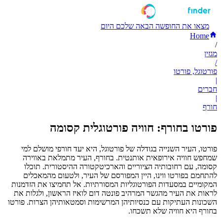
מצאו את החופשה הבאה שלכם היום
Home
/
מגזין
/
פורטוגל, פורטו
|
חברים
|
חורף
פורטו בחורף: חוויה פורטוגלית קסומה
פורטו, העיר השנייה בגודלה של פורטוגל, היא יעד חורפי מושלם למי
שמחפש חוויה אירופאית אותנטית. בחורף, העיר מתמלאת באווירה
קסומה, עם רחובותיה הציוריים והארכיטקטורה ההיסטורית. תוכלו
להתחמם בפורטו ווינו, היין המפורסם של העיר, ולטעום מהמאכלים
המקומיים במסעדות הפורטוגליות המסורתיות. אל תחמיצו את הזדמנות
לראות את העיר מהגשר המרהיב פונטה דום לואיז הראשון, ולגלות את
השכונות העתיקות עם כנסיותיהן המרשימות וסמטאותיהן הצרות. פורטו
בחורף היא חוויה שלא תשכחו.