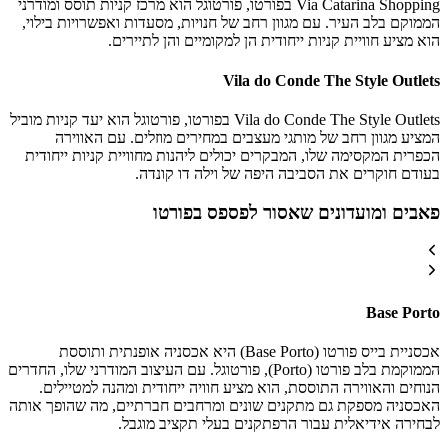
Via Catarina Shopping בפורטו, פורטוגל הוא מרכז קניות תוסס ומודרני
הממוקם בלב העיר. עם מגוון רחב של חנויות, מסעדות ואפשרויות בילוי,
הוא מציע חוויית קניות ייחודית הן למקומיים והן לתיירים.
Vila do Conde The Style Outlets
Vila do Conde The Style Outlets בפורטו, פורטוגל הוא יעד קניות מוביל
המציע מגוון רחב של מותגי מעצבים במחירים מוזלים. עם האווירה
הכפרית המקסימה שלו, המבקרים יכולים ליהנות מחוויית קניות ייחודית
בעודם חוקרים את הסביבה היפה של וילה דו קונדה.
פאבים ומועדונים שאסור לפספס בפורטו
Base Porto
אכסניית בייס פורטו (Base Porto) היא אכסניה אופנתית ותוססת
הממוקמת בלב פורטו (Porto), פורטוגל. עם העיצוב המודרני שלו, החדרים
הנוחים והאווירה התוססת, הוא מציע חוויה ייחודית ומהנה למטיילים.
האכסניה מספקת גם מתקנים שונים ומרחבים חברתיים, מה שהופך אותה
לבחירה אידיאלית עבור הרפתקנים בעלי תקציב מוגבל.