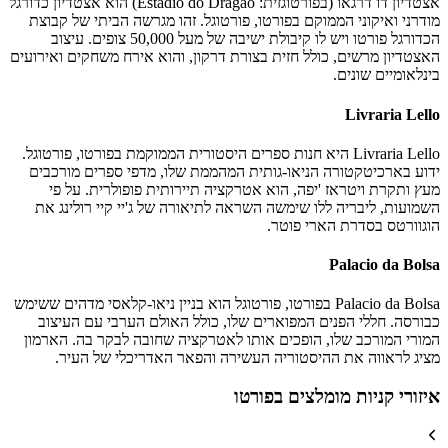
אצטדיון דו דרגאו (בפורטוגזית: Estadio do Dragao) הוא אצטדיון כדורגל
מודרני ואיקוני הממוקם בפורטו, פורטוגל. זהו מגרשה הביתי של קבוצת
הכדורגל פורטו ויש לו קיבולת ישיבה של מעל 50,000 צופים. עיצוב
האצטדיון מרשים, כולל חזית בצורת דרקון, והוא אירח משחקים ואירועים
בינלאומיים שונים.
Livraria Lello
Livraria Lello היא חנות ספרים היסטורית הממוקמת בפורטו, פורטוגל.
ידוע בארכיטקטורה הניאו-גותית המהממת שלו, מדפי ספרים מורכבים
מעץ ותקרת ויטראז 'יפה, הוא אטרקציה תיירותית פופולרית. על פי
השמועות, ליבריה ללו שימשה השראה לתיאורה של ג'יי קיי רולינג את
הוגוורטס בסדרת הארי פוטר.
Palacio da Bolsa
Palacio da Bolsa בפורטו, פורטוגל הוא בניין ניאו-קלאסי מדהים ששימש
כבורסה. חללי הפנים המפוארים שלו, כולל האולם הערבי עם העיצוב
המורי המורכב שלו, הופכים אותו לאטרקציה שחובה לבקר בה. הארמון
מציג לראווה את ההיסטוריה העשירה והפאר האדריכלי של העיר.
איזורי קניות מומלצים בפורטו