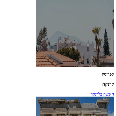
קפריסין
לרנקה
חופשה בלרנקה