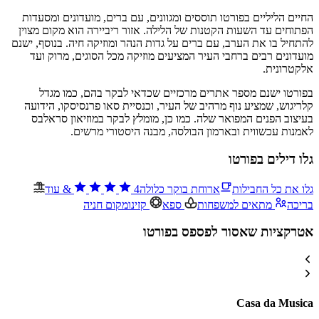
החיים הליליים בפורטו תוססים ומגוונים, עם ברים, מועדונים ומסעדות
הפתוחים עד השעות הקטנות של הלילה. אזור ריביירה הוא מקום מצוין
להתחיל בו את הערב, עם ברים על גדות הנהר ומוזיקה חיה. בנוסף, ישנם
מועדונים רבים ברחבי העיר המציעים מוזיקה מכל הסוגים, מרוק ועד
אלקטרונית.
בפורטו ישנם מספר אתרים מרכזיים שכדאי לבקר בהם, כמו מגדל
קלריגוש, שמציע נוף מרהיב של העיר, וכנסיית סאו פרנסיסקו, הידועה
בעיצוב הפנים המפואר שלה. כמו כן, מומלץ לבקר במוזיאון סראלבס
לאמנות עכשווית ובארמון הבולסה, מבנה היסטורי מרשים.
גלו דילים בפורטו
גלו את כל החבילות
ארוחת בוקר כלולה
4
&
עוד
בריכה
מתאים למשפחות
ספא
קזינו
מקום חניה
אטרקציות שאסור לפספס בפורטו
Casa da Musica