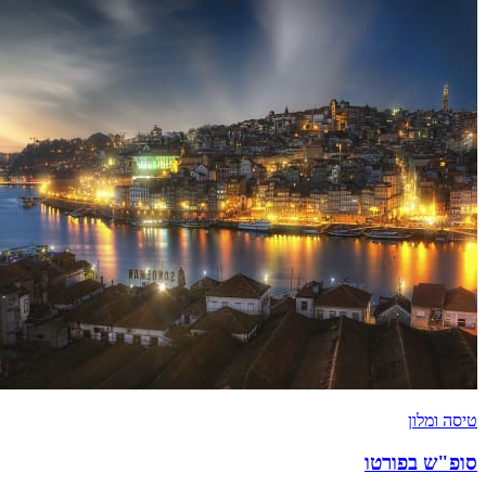
טיסה ומלון
סופ"ש בפורטו