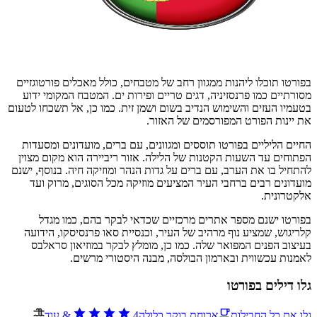
בפורטו תוכלו ליהנות ממגוון רחב של מטבחים, כולל מאכלים פורטוגזיים
מסורתיים כמו פרנסזיניה, דגים טריים ופירות ים. המטבח המקומי ידוע
בטעמיו העזים והשימוש הנדיב בשום ושמן זית. כמו כן, אל תשכחו לטעום
את יינות הפורט המפורסמים של האזור.
החיים הליליים בפורטו תוססים ומגוונים, עם ברים, מועדונים ומסעדות
הפתוחים עד השעות הקטנות של הלילה. אזור ריביירה הוא מקום מצוין
להתחיל בו את הערב, עם ברים על גדות הנהר ומוזיקה חיה. בנוסף, ישנם
מועדונים רבים ברחבי העיר המציעים מוזיקה מכל הסוגים, מרוק ועד
אלקטרונית.
בפורטו ישנם מספר אתרים מרכזיים שכדאי לבקר בהם, כמו מגדל
קלריגוש, שמציע נוף מרהיב של העיר, וכנסיית סאו פרנסיסקו, הידועה
בעיצוב הפנים המפואר שלה. כמו כן, מומלץ לבקר במוזיאון סראלבס
לאמנות עכשווית ובארמון הבולסה, מבנה היסטורי מרשים.
גלו דילים בפורטו
גלו את כל החבילות
ארוחת בוקר כלולה
4
&
עוד