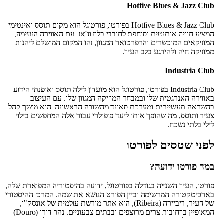
Hotfive Blues & Jazz Club
Hotfive Blues & Jazz Club בפורטו, פורטוגל הוא מקום תוסס ואינטימי
המציע חוויה אותנטית וסוחפת לחובבי בלוז וג'אז. עם האווירה הנעימה,
המוזיקאים המוכשרים והרפרטואר המגוון, זהו המקום המושלם ליהנות
ממוזיקה חיה ולהירגע בלב העיר.
Industria Club
Industria Club בפורטו, פורטוגל הוא מועדון לילה תוסס ואופנתי הידוע
באווירה האנרגטית שלו ובמבחר המוזיקה המגוון שלו. עם העיצוב
בהשראה תעשייתית ומערכת סאונד מהשורה הראשונה, הוא מושך קהל
צעיר ותוסס, מה שהופך אותו ליעד פופולרי עבור אלה המחפשים בילוי
לילי בלתי נשכח.
לפני שטסים לפורטו
במה פורטו ידועה?
פורטו, העיר השנייה בגודלה בפורטוגל, ידועה בהיסטוריה המפוארת שלה,
בארכיטקטורה המרשימה וביין הפורט הנושא את שמה. המרכז ההיסטורי
של העיר, ריביירה (Ribeira), הוא אתר מורשת עולמית של אונסק"ו,
המאופיין ברחובות צרים מרוצפים ובבתים צבעוניים. נהר דורו (Douro)