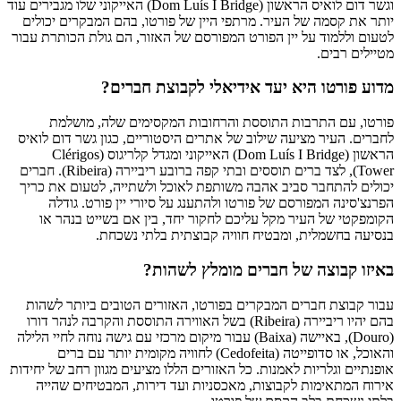
וגשר דום לואיס הראשון (Dom Luís I Bridge) האייקוני שלו מגבירים עוד
יותר את קסמה של העיר. מרתפי היין של פורטו, בהם המבקרים יכולים
לטעום וללמוד על יין הפורט המפורסם של האזור, הם גולת הכותרת עבור
מטיילים רבים.
מדוע פורטו היא יעד אידיאלי לקבוצת חברים?
פורטו, עם התרבות התוססת והרחובות המקסימים שלה, מושלמת
לחברים. העיר מציעה שילוב של אתרים היסטוריים, כגון גשר דום לואיס
הראשון (Dom Luís I Bridge) האייקוני ומגדל קלריגוס (Clérigos
Tower), לצד ברים תוססים ובתי קפה ברובע ריביירה (Ribeira). חברים
יכולים להתחבר סביב אהבה משותפת לאוכל ולשתייה, לטעום את כריך
הפרנצ'סינה המפורסם של פורטו ולהתענג על סיורי יין פורט. גודלה
הקומפקטי של העיר מקל עליכם לחקור יחד, בין אם בשייט בנהר או
בנסיעה בחשמלית, ומבטיח חוויה קבוצתית בלתי נשכחת.
באיזו קבוצה של חברים מומלץ לשהות?
עבור קבוצת חברים המבקרים בפורטו, האזורים הטובים ביותר לשהות
בהם יהיו ריביירה (Ribeira) בשל האווירה התוססת והקרבה לנהר דורו
(Douro), באיישה (Baixa) עבור מיקום מרכזי עם גישה נוחה לחיי הלילה
והאוכל, או סדופייטה (Cedofeita) לחוויה מקומית יותר עם ברים
אופנתיים וגלריות לאמנות. כל האזורים הללו מציעים מגוון רחב של יחידות
אירוח המתאימות לקבוצות, מאכסניות ועד דירות, המבטיחים שהייה