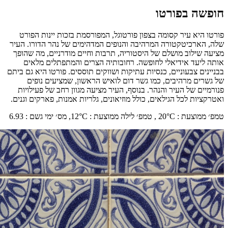
חופשה בפורטו
פורטו היא עיר קסומה בצפון פורטוגל, המפורסמת בזכות יינות הפורט
שלה, הארכיטקטורה המרהיבה והנופים המדהימים של נהר הדורו. העיר
מציעה שילוב מושלם של היסטוריה, תרבות וחיים מודרניים, מה שהופך
אותה ליעד אידיאלי לחופשה. רחובותיה הצרים והמתפתלים מלאים
בבניינים צבעוניים, כנסיות עתיקות ושווקים תוססים. פורטו היא גם ביתם
של גשרים מרהיבים, כמו גשר דום לואיש הראשון, שמציעים נופים
פנורמיים של העיר והנהר. בנוסף, העיר מציעה מגוון רחב של פעילויות
ואטרקציות לכל הגילאים, כולל מוזיאונים, גלריות אמנות, פארקים וגנים.
טמפ׳ ממוצעת
:
°C ,
20
טמפ׳ לילה ממוצעת
:
°C,
12
מס׳ ימי גשם
:
6.93