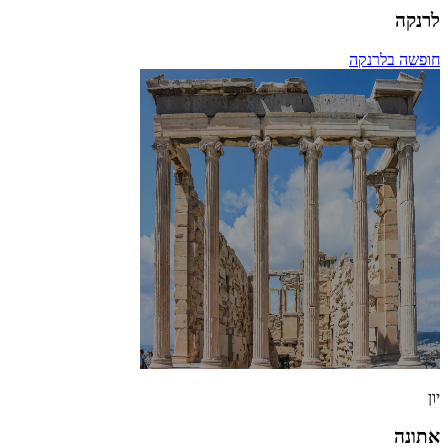
לרנקה
חופשה בלרנקה
יון
אתונה