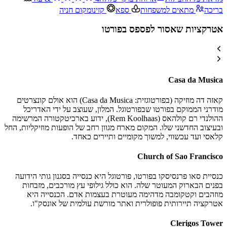
בריכה
מתאים למשפחות
ספא
קזינו
מקום חניה
אטרקציות שאסור לפספס בפורטו
Casa da Musica
קאזה דה מוזיקה (בפורטוגזית: Casa da Musica) הוא אולם קונצרטים
מודרני הממוקם בפורטו שבפורטוגל. המלון, שעוצב על ידי האדריכל
ההולנדי רם קולהאס (Rem Koolhaas), ידוע בארכיטקטורה המרשימה
ובעיצוב החדשני שלו. המקום מארח מגוון רחב של הופעות מוזיקליות, החל
קלאסי ועד עכשווי, למשוך מקומיים ותיירים כאחד.
Church of Sao Francisco
כנסיית סאו פרנסיסקו בפורטו, פורטוגל היא כנסייה בסגנון גותי הידועה
בפנים הבארוק המעוטר שלה. הוא כולל גילופי עץ מורכבים, מזבחות
מוזהבים וקטקומבה מדהימה מעוטרת בעצמות אדם. הכנסייה היא
אטרקציה תיירותית פופולרית ואתר מורשת עולמית של אונסק"ו.
Clerigos Tower