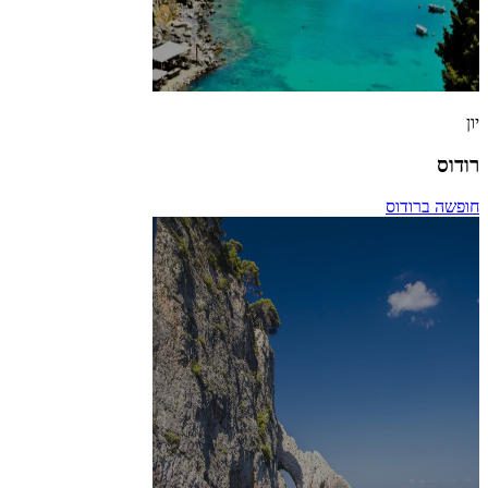
יון
רודוס
חופשה ברודוס