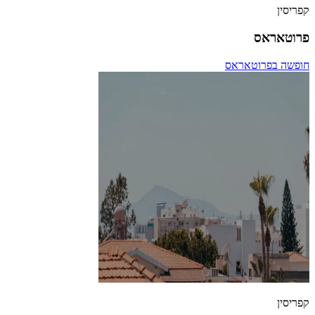
קפריסין
פרוטאראס
חופשה בפרוטאראס
קפריסין