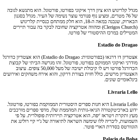
מגדל קלריגוש הוא ציון דרך איקוני בפורטו, פורטוגל. הוא מתנשא לגובה
של 76 מטרים, ומציע נוף פנורמי עוצר נשימה של העיר. מגדל בסגנון
הבארוק, שנבנה במאה ה-18, הוא חלק ממתחם כנסיית קלריגוש
(Clerigos Church) ומהווה אטרקציה שחובה לבקר בה עבור תיירים
המטיילים במרכז ההיסטורי של פורטו.
Estadio do Dragao
אצטדיון דו דרגאו (בפורטוגזית: Estadio do Dragao) הוא אצטדיון כדורגל
מודרני ואיקוני הממוקם בפורטו, פורטוגל. זהו מגרשה הביתי של קבוצת
הכדורגל פורטו ויש לו קיבולת ישיבה של מעל 50,000 צופים. עיצוב
האצטדיון מרשים, כולל חזית בצורת דרקון, והוא אירח משחקים ואירועים
בינלאומיים שונים.
Livraria Lello
Livraria Lello היא חנות ספרים היסטורית הממוקמת בפורטו, פורטוגל.
ידוע בארכיטקטורה הניאו-גותית המהממת שלו, מדפי ספרים מורכבים
מעץ ותקרת ויטראז 'יפה, הוא אטרקציה תיירותית פופולרית. על פי
השמועות, ליבריה ללו שימשה השראה לתיאורה של ג'יי קיי רולינג את
הוגוורטס בסדרת הארי פוטר.
Palacio da Bolsa