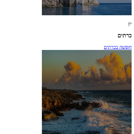
יון
כרתים
חופשה בכרתים