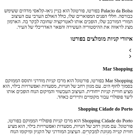
Palacio da Bolsa בפורטו, פורטוגל הוא בניין ניאו-קלאסי מדהים ששימש
כבורסה. חללי הפנים המפוארים שלו, כולל האולם הערבי עם העיצוב
המורי המורכב שלו, הופכים אותו לאטרקציה שחובה לבקר בה. הארמון
מציג לראווה את ההיסטוריה העשירה והפאר האדריכלי של העיר.
איזורי קניות מומלצים בפורטו
Mar Shopping
Mar Shopping בפורטו, פורטוגל הוא מרכז קניות מודרני ותוסס הממוקם
בסמוך לחוף הים. עם מגוון רחב של חנויות, מסעדות ואפשרויות בילוי, הוא
מציע חוויית קניות ייחודית. העיצוב העכשווי והמיקום הנוח הופכים אותו
ליעד פופולרי עבור מקומיים ותיירים כאחד.
Shopping Cidade do Porto
Shopping Cidade do Porto הוא מרכז קניות פופולרי הממוקם בפורטו,
פורטוגל. עם מגוון רחב של חנויות, מסעדות ואפשרויות בילוי, הוא מציע
חווית קנייה מגוונת למבקרים. העיצוב המודרני של הקניון ומיקומו הנוח