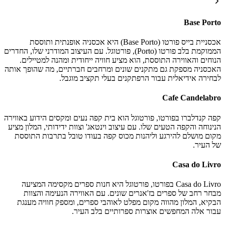
Base Porto
אכסניית בייס פורטו (Base Porto) היא אכסניה אופנתית ותוססת
הממוקמת בלב פורטו (Porto), פורטוגל. עם העיצוב המודרני שלו, החדרים
הנוחים והאווירה התוססת, הוא מציע חוויה ייחודית ומהנה למטיילים.
האכסניה מספקת גם מתקנים שונים ומרחבים חברתיים, מה שהופך אותה
לבחירה אידיאלית עבור הרפתקנים בעלי תקציב מוגבל.
Cafe Candelabro
קפה קנדלברו בפורטו, פורטוגל הוא בית קפה נעים ומקסים הידוע באווירה
הנינוחה והקפה הטעים שלו. עם עיצוב וינטאג' וצוות ידידותי, המלון מציע
מקום מושלם להירגע וליהנות מכוס קפה בעודו טובל בתרבות התוססת
של העיר.
Casa do Livro
Casa do Livro בפורטו, פורטוגל היא חנות ספרים מקסימה המציעה
מבחר רחב של ספרים בז'אנרים שונים. עם האווירה הנעימה והצוות
הבקיא, המלון מהווה מקום מפלט לאוהבי ספרים, ומספק חוויה מענגת
עבור אלה המחפשים אוצרות ספרותיים בלב העיר.