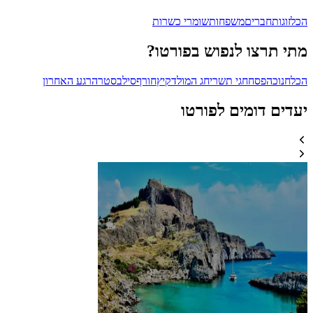
הכל
זוגות
חברים
משפחות
שומרי כשרות
מתי תרצו לנפוש בפורטו?
הכל
חנוכה
פסח
חגי תשרי
חג המולד
קיץ
חורף
סילבסטר
הרגע האחרון
יעדים דומים לפורטו