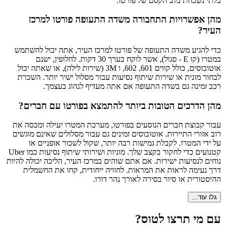
בלתי נשכחת בלב הקסם של פורטו.
מהן אפשרויות התחבורה משדה התעופה פורטו למרכז
העיר?
כדי להגיע משדה התעופה של פורטו למרכז העיר, אתה יכול להשתמש
במטרו (קו E - סגול), אשר לוקח בערך 30 דקות. לחלופין, ישנם
אוטובוסים, כולל קווים 601, 602, ו 3M (שירות לילה), או שאתה יכול
לבחור מונית או שירות שיתוף נסיעות עבור מסלול ישיר יותר. השכרת
רכב זמינה גם בשדה התעופה אם אתה מעדיף לנהוג בעצמך.
מהן הדרכים הטובות ביותר להתמצא בפורטו עם חברים?
עבור קבוצת חברים הנוסעים בפורטו, מערכת המטרו יעילה ומכסה את
רוב אזורי התיירות. אוטובוסים זמינים גם עבור מסלולים שאינם מוגשים
על ידי המטרו. לקבלת גמישות רבה יותר, שקול לשכור אופניים או
קטנועים כדי לחקור בקצב שלך. מוניות ושירותי שיתוף נסיעות כמו Uber
נוחים לנסיעות ישירות. אם אתם שוהים במרכז העיר, הליכה יכולה להיות
דרך נעימה לראות את המראות. לחוויה ייחודית, קחו את החשמלית
ההיסטורית או סיור בסירה לאורך נהר דורו.
גלו עוד...
עם מי תרצו לטוס?