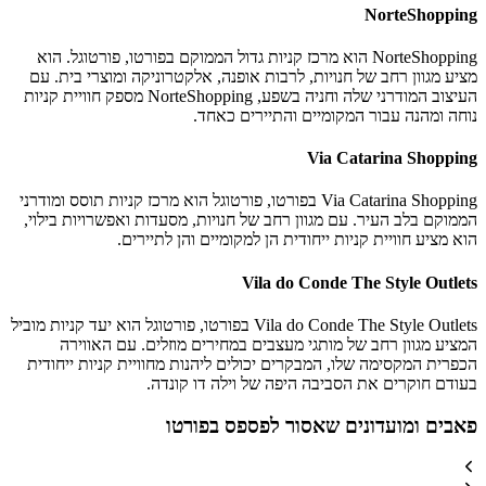
NorteShopping
NorteShopping הוא מרכז קניות גדול הממוקם בפורטו, פורטוגל. הוא
מציע מגוון רחב של חנויות, לרבות אופנה, אלקטרוניקה ומוצרי בית. עם
העיצוב המודרני שלה וחניה בשפע, NorteShopping מספק חוויית קניות
נוחה ומהנה עבור המקומיים והתיירים כאחד.
Via Catarina Shopping
Via Catarina Shopping בפורטו, פורטוגל הוא מרכז קניות תוסס ומודרני
הממוקם בלב העיר. עם מגוון רחב של חנויות, מסעדות ואפשרויות בילוי,
הוא מציע חוויית קניות ייחודית הן למקומיים והן לתיירים.
Vila do Conde The Style Outlets
Vila do Conde The Style Outlets בפורטו, פורטוגל הוא יעד קניות מוביל
המציע מגוון רחב של מותגי מעצבים במחירים מוזלים. עם האווירה
הכפרית המקסימה שלו, המבקרים יכולים ליהנות מחוויית קניות ייחודית
בעודם חוקרים את הסביבה היפה של וילה דו קונדה.
פאבים ומועדונים שאסור לפספס בפורטו