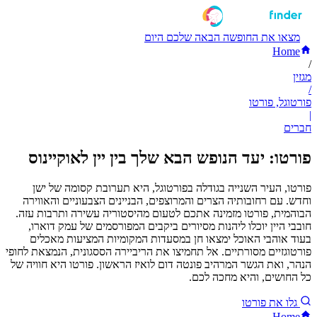
מצאו את החופשה הבאה שלכם היום
Home
/
מגזין
/
פורטוגל, פורטו
|
חברים
פורטו: יעד הנופש הבא שלך בין יין לאוקיינוס
פורטו, העיר השנייה בגודלה בפורטוגל, היא תערובת קסומה של ישן
וחדש. עם רחובותיה הצרים והמרוצפים, הבניינים הצבעוניים והאווירה
הבוהמית, פורטו מזמינה אתכם לטעום מהיסטוריה עשירה ותרבות עזה.
חובבי היין יוכלו ליהנות מסיורים ביקבים המפורסמים של עמק דוארו,
בעוד אוהבי האוכל ימצאו חן במסעדות המקומיות המציעות מאכלים
פורטוגזיים מסורתיים. אל תחמיצו את הריביירה הססגונית, הנמצאת לחופי
הנהר, ואת הגשר המרהיב פונטה דום לואיז הראשון. פורטו היא חוויה של
כל החושים, והיא מחכה לכם.
גלו את פורטו
Home