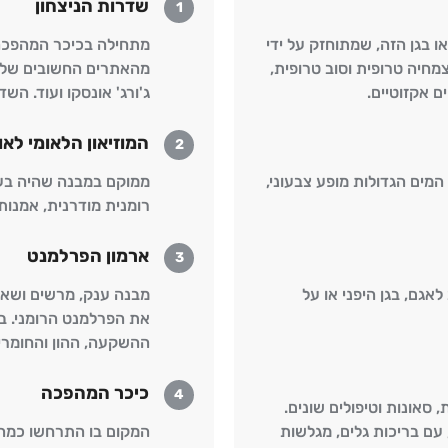
שדרות הניצחון
1
ים תמצאו בגן הזה, שמתוחזק על ידי
מתחילה בכיכר המהפכה 
חיה טרופית וסוב טרופית,
מהאתרים החשובים של בו
ם אקזוטיים.
ג'ורג' אונסקו ועוד. הש
המוזיאון הלאומי לאו
2
מים הגדולות מופע צבעוני,
ממוקם במבנה שהיה בעב
רומנית מודרנית, אמנות
ארמון הפרלמנט
3
גם, בגן היפני או על
מבנה ענק, מרשים ושאפת
את הפרלמנט הרומני. ב
ההשקעה, ההון והחומרי
כיכר המהפכה
4
סאונות וטיפולים שונים.
עם בריכות גלים, מגלשות