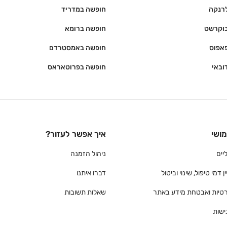
רנקה
חופשה במדריד
וקרשט
חופשה ברומא
אפוס
חופשה באמסטרדם
ובאי
חופשה בפרוטאראס
מושי
איך אפשר לעזור?
יים
ניהול הזמנה
 דמי טיפול, שינוי וביטול
דברו איתנו
רטיות ואבטחת מידע באתר
שאלות תשובות
ישות