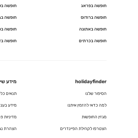
חופשה בפראג
חופשה בל
חופשה ברודוס
חופשה בב
חופשה באתונה
חופשה בפ
חופשה בכרתים
חופשה בד
holidayfinder
מידע שי
הסיפור שלנו
תנאים כלל
למה כדאי להזמין איתנו
מידע בעניין
מגזין החופשות
מדיניות פ
הצטרפו לקהילת הפיינדרים
הצהרת נג