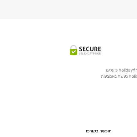
כל המידע באתר שלנו מבוסס על הנתונים האחרונים הידועים וכפי שקיבלנו מהספקים שלנו. מידע זה מתעדכן כל העת ויתכן כי אינו סופי. אנו ב holidayfinder פועלים
במלוא המרץ לאשר את הזמנתכם ויתכן כי יידרש לנו זמן נוסף. מידע נוסף תוכלו למצוא בדף התנאים הכללים שלנו. התשלום באתר holidayfinder.co.il נעשה באמצעות
חופשה בקורפו