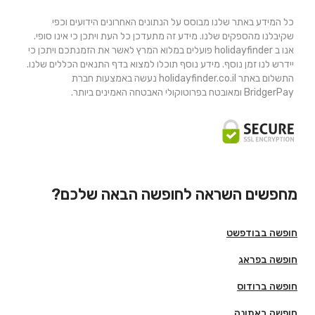
כל המידע באתר שלנו מבוסס על הנתונים האחרונים הידועים וכפי
שקיבלנו מהספקים שלנו. מידע זה מתעדכן כל העת ויתכן כי אינו סופי.
אנו ב holidayfinder פועלים במלוא המרץ לאשר את הזמנתכם ויתכן כי
יידרש לנו זמן נוסף. מידע נוסף תוכלו למצוא בדף התנאים הכללים שלנו.
התשלום באתר holidayfinder.co.il נעשה באמצעות חברת
BridgerPay ומאובטח בפרוטוקולי האבטחה האמינים ביותר.
מחפשים השראה לחופשה הבאה שלכם?
חופשה בבודפשט
חופשה בפראג
חופשה ברודוס
חופשה באתונה