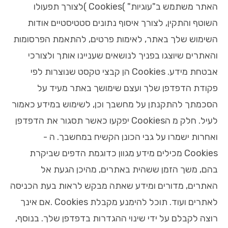
האתר משתמש ב"עוגיות" )Cookies )לצורך תפעולו
השוטף והתקין, לצורך איסוף נתונים סטטיסטיים אודות
השימוש שלך באתר, לאימות פרטים, להתאמת הפרסומות
והאתרים שיוצגו בפניך לנושאים שעניינו אותך ולצורכי
אבטחת מידע. Cookies הן קבצי טקסט שנוצרות לפי
פקודת הדפדפן שלך ועצם שימושך באתר מעיד על
הסכמתך להתקנתן על מחשבך וכן, לשימוש במידע כאמור
לעיל. חלק מ הCookies יפקעו כאשר תסגור את הדפדפן
ואחרות ישמרו על גבי הכונן הקשיח במחשבך. ה -
Cookies מכילים מידע מגוון כדוגמת הדפים שביקרת
בהם, משך הזמן ששהית באתרים, מהיכן הגעת אל
האתרים, מדורים ומידע שאתה מבקש לראות בעת הכניסה
לאתרים ועוד. תוכל להימנע מקבלת Cookies .אם אינך
רוצה לקבלם על ידי שינוי ההגדרות בדפדפן שלך. בנוסף,