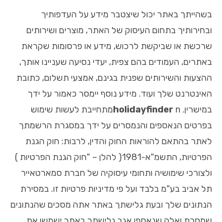
בשהייתך באתר יכול שיצטבר מידע על העדפותיך
ובחירותיך בתחום העיסוק של האתר, מוצרים ושירותים
שרכשת או שביקשת לרכוש, מידע או פרסומות שקראת
באתרים, העמודים בהם צפית, יעדי נסיעה שעניינו אותך,
ההצעות והשירותים שפנית בגינם, אמצעי תשלום, כתובת
האינטרנט שלך ועוד. מידע נוסף יימסר כאמור על ידך
במישרין.
holidayfinder
nמתחייבת לעשות שימוש
בפרטים הנאספים והנמסרים על ידך במסגרת הרשמתך
לאתר בהתאם להוראות החוק והדין, לרבות: חוק הגנת
הפרטיות, התשמ"א-1981( להלן – "חוק הגנת הפרטיות )
ולצורכי שימושיה ותחומי עיסוקיה של חברת סמארטאייר
תל אביב בע"מ בלבד ועל פי מדיניות פרטיות זו. במסירת
הנתונים שלך ובעת גלישתך באתר אתה מסכים שהנתונים
שמסרת ואלה שנאספו אגב גלישתך באתר ישמשו את