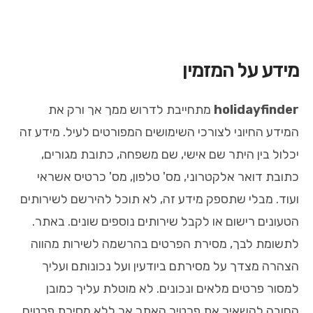
מידע על המזמין
holidayfinder
מתחייבת לדרוש ממך אך ורק את
המידע החיוני לצורכי השימושים המפורטים לעיל. מידע זה
יכלול בין היתר שם אישי, שם משפחה, כתובת מגורים,
כתובת דואר אלקטרוני, מס' טלפון, מס' כרטיס אשראי
ועוד. מבלי שתספק מידע זה, לא תוכל להירשם לשירותים
הטעונים רישום או לקבל שירותים נוספים שונים. באתר.
לתשומת לבך, מסירת הפרטים בהרשמה לשירות מהווה
הצהרה מצדך על מסירתם ביודעין ועל נכונותם ועליך
למסור פרטים מלאים ונכונים. לא מוטלת עליך כמובן
החובה להשאיר את פרטיך האתר אך ללא מסירת פרטים