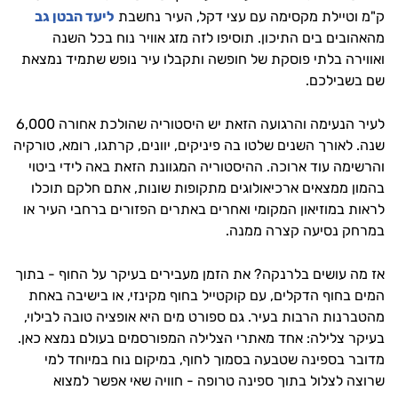
ק"מ וטיילת מקסימה עם עצי דקל, העיר נחשבת
ליעד הבטן גב
מהאהובים בים התיכון. תוסיפו לזה מזג אוויר נוח בכל השנה
ואווירה בלתי פוסקת של חופשה ותקבלו עיר נופש שתמיד נמצאת
שם בשבילכם.
לעיר הנעימה והרגועה הזאת יש היסטוריה שהולכת אחורה 6,000
שנה. לאורך השנים שלטו בה פיניקים, יוונים, קרתגו, רומא, טורקיה
והרשימה עוד ארוכה. ההיסטוריה המגוונת הזאת באה לידי ביטוי
בהמון ממצאים ארכיאולוגים מתקופות שונות, אתם חלקם תוכלו
לראות במוזיאון המקומי ואחרים באתרים הפזורים ברחבי העיר או
במרחק נסיעה קצרה ממנה.
אז מה עושים בלרנקה? את הזמן מעבירים בעיקר על החוף - בתוך
המים בחוף הדקלים, עם קוקטייל בחוף מקינזי, או בישיבה באחת
מהטברנות הרבות בעיר. גם ספורט מים היא אופציה טובה לבילוי,
בעיקר צלילה: אחד מאתרי הצלילה המפורסמים בעולם נמצא כאן.
מדובר בספינה שטבעה בסמוך לחוף, במיקום נוח במיוחד למי
שרוצה לצלול בתוך ספינה טרופה - חוויה שאי אפשר למצוא