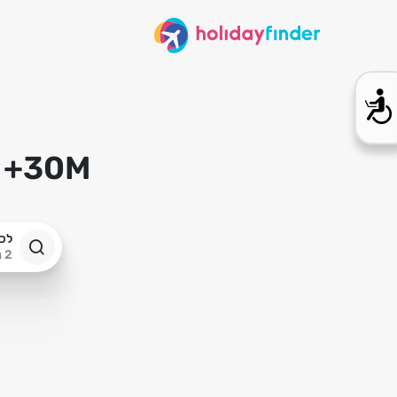
30M+ הצעות בזמן אמת – התאמה מושלמת
לכ
2 נוסעים · כל התאריכים