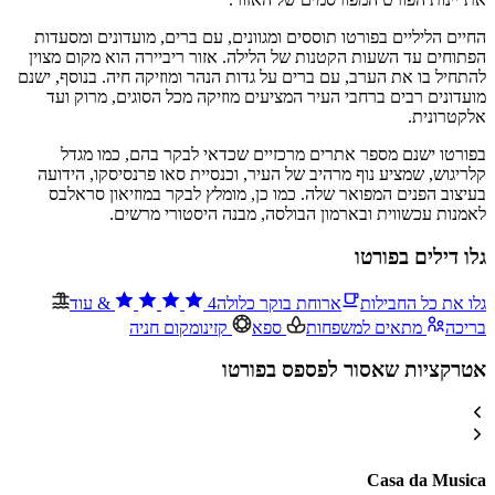
החיים הליליים בפורטו תוססים ומגוונים, עם ברים, מועדונים ומסעדות
הפתוחים עד השעות הקטנות של הלילה. אזור ריביירה הוא מקום מצוין
להתחיל בו את הערב, עם ברים על גדות הנהר ומוזיקה חיה. בנוסף, ישנם
מועדונים רבים ברחבי העיר המציעים מוזיקה מכל הסוגים, מרוק ועד
אלקטרונית.
בפורטו ישנם מספר אתרים מרכזיים שכדאי לבקר בהם, כמו מגדל
קלריגוש, שמציע נוף מרהיב של העיר, וכנסיית סאו פרנסיסקו, הידועה
בעיצוב הפנים המפואר שלה. כמו כן, מומלץ לבקר במוזיאון סראלבס
לאמנות עכשווית ובארמון הבולסה, מבנה היסטורי מרשים.
גלו דילים בפורטו
גלו את כל החבילות
ארוחת בוקר כלולה
4
&
עוד
בריכה
מתאים למשפחות
ספא
קזינו
מקום חניה
אטרקציות שאסור לפספס בפורטו
Casa da Musica