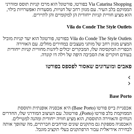
Via Catarina Shopping בפורטו, פורטוגל הוא מרכז קניות תוסס ומודרני
הממוקם בלב העיר. עם מגוון רחב של חנויות, מסעדות ואפשרויות בילוי,
הוא מציע חוויית קניות ייחודית הן למקומיים והן לתיירים.
Vila do Conde The Style Outlets
Vila do Conde The Style Outlets בפורטו, פורטוגל הוא יעד קניות מוביל
המציע מגוון רחב של מותגי מעצבים במחירים מוזלים. עם האווירה
הכפרית המקסימה שלו, המבקרים יכולים ליהנות מחוויית קניות ייחודית
בעודם חוקרים את הסביבה היפה של וילה דו קונדה.
פאבים ומועדונים שאסור לפספס בפורטו
Base Porto
אכסניית בייס פורטו (Base Porto) היא אכסניה אופנתית ותוססת
הממוקמת בלב פורטו (Porto), פורטוגל. עם העיצוב המודרני שלו, החדרים
הנוחים והאווירה התוססת, הוא מציע חוויה ייחודית ומהנה למטיילים.
האכסניה מספקת גם מתקנים שונים ומרחבים חברתיים, מה שהופך אותה
לבחירה אידיאלית עבור הרפתקנים בעלי תקציב מוגבל.