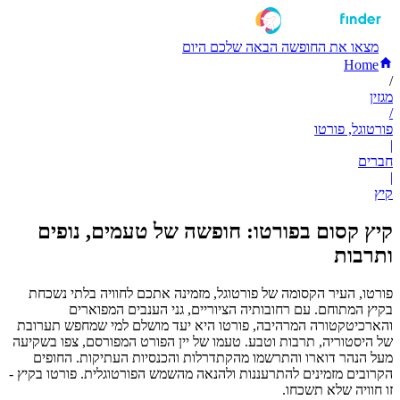
מצאו את החופשה הבאה שלכם היום
Home
/
מגזין
/
פורטוגל, פורטו
|
חברים
|
קיץ
קיץ קסום בפורטו: חופשה של טעמים, נופים
ותרבות
פורטו, העיר הקסומה של פורטוגל, מזמינה אתכם לחוויה בלתי נשכחת
בקיץ המתוחם. עם רחובותיה הציוריים, גני הענבים המפוארים
והארכיטקטורה המרהיבה, פורטו היא יעד מושלם למי שמחפש תערובת
של היסטוריה, תרבות וטבע. טעמו של יין הפורט המפורסם, צפו בשקיעה
מעל הנהר דוארו והתרשמו מהקתדרלות והכנסיות העתיקות. החופים
הקרובים מזמינים להתרעננות ולהנאה מהשמש הפורטוגלית. פורטו בקיץ -
זו חוויה שלא תשכחו.