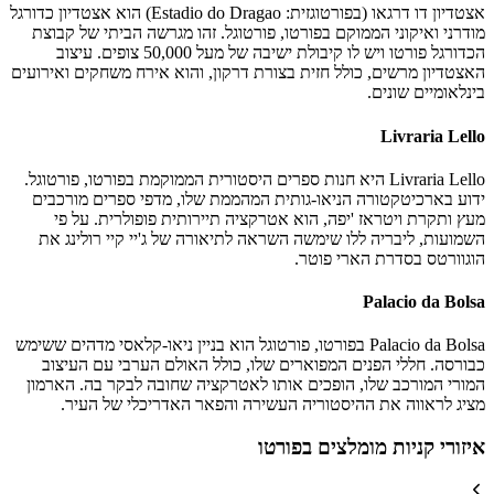
אצטדיון דו דרגאו (בפורטוגזית: Estadio do Dragao) הוא אצטדיון כדורגל
מודרני ואיקוני הממוקם בפורטו, פורטוגל. זהו מגרשה הביתי של קבוצת
הכדורגל פורטו ויש לו קיבולת ישיבה של מעל 50,000 צופים. עיצוב
האצטדיון מרשים, כולל חזית בצורת דרקון, והוא אירח משחקים ואירועים
בינלאומיים שונים.
Livraria Lello
Livraria Lello היא חנות ספרים היסטורית הממוקמת בפורטו, פורטוגל.
ידוע בארכיטקטורה הניאו-גותית המהממת שלו, מדפי ספרים מורכבים
מעץ ותקרת ויטראז 'יפה, הוא אטרקציה תיירותית פופולרית. על פי
השמועות, ליבריה ללו שימשה השראה לתיאורה של ג'יי קיי רולינג את
הוגוורטס בסדרת הארי פוטר.
Palacio da Bolsa
Palacio da Bolsa בפורטו, פורטוגל הוא בניין ניאו-קלאסי מדהים ששימש
כבורסה. חללי הפנים המפוארים שלו, כולל האולם הערבי עם העיצוב
המורי המורכב שלו, הופכים אותו לאטרקציה שחובה לבקר בה. הארמון
מציג לראווה את ההיסטוריה העשירה והפאר האדריכלי של העיר.
איזורי קניות מומלצים בפורטו