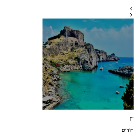
יון
רודוס