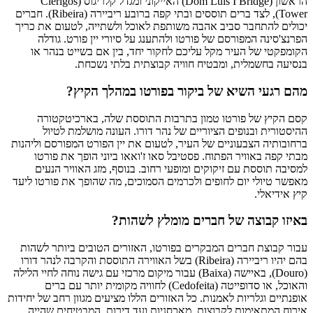
הראשון (Dom Luís I Bridge) האייקוני ומגדל קלריגוס (Clérigos
Tower), לצד ברים תוססים ובתי קפה ברובע ריביירה (Ribeira). חברים
יכולים להתחבר סביב אהבה משותפת לאוכל ולשתייה, לטעום את כריך
הפרנצ'סינה המפורסם של פורטו ולהתענג על סיורי יין פורט. גודלה
הקומפקטי של העיר מקל עליכם לחקור יחד, בין אם בשייט בנהר או
בנסיעה בחשמלית, ומבטיח חוויה קבוצתית בלתי נשכחת.
מהם רגעי השיא של ביקור בפורטו במהלך הקיץ?
קסם הקיץ של פורטו טמון בתרבות התוססת שלה, בארכיטקטורה
ההיסטורית ובנופים הציוריים של נהר דורו. העונה מושלמת לטיול
ברחובותיה הצבעוניים של העיר, לטעום את יין הפורט המפורסם וליהנות
מבתי קפה באוויר הפתוח. פסטיבל סאו ז'ואאו ביוני הופך את פורטו
למסיבה תוססת עם זיקוקים ומופעי רחוב. בנוסף, מזג האוויר הנעים
מאפשר טיולי יום לחופים ולכרמים הסמוכים, מה שהופך את פורטו ליעד
קיץ אידיאלי.
באיזו קבוצה של חברים מומלץ לשהות?
עבור קבוצת חברים המבקרים בפורטו, האזורים הטובים ביותר לשהות
בהם יהיו ריביירה (Ribeira) בשל האווירה התוססת והקרבה לנהר דורו
(Douro), באיישה (Baixa) עבור מיקום מרכזי עם גישה נוחה לחיי הלילה
והאוכל, או סדופייטה (Cedofeita) לחוויה מקומית יותר עם ברים
אופנתיים וגלריות לאמנות. כל האזורים הללו מציעים מגוון רחב של יחידות
אירוח המתאימות לקבוצות, מאכסניות ועד דירות, המבטיחים שהייה