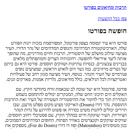
תרבות ומוזיאונים בפורטו
צפו בכל ההצעות
חופשה בפורטו
פורטו היא עיר קסומה בצפון פורטוגל, המפורסמת בזכות יינות הפורט
שלה, הארכיטקטורה המרהיבה והנופים המדהימים של נהר הדורו. העיר
מציעה שילוב מושלם של היסטוריה, תרבות וחיים מודרניים, מה שהופך
אותה ליעד אידיאלי לחופשה. רחובותיה הצרים והמתפתלים מלאים
בבניינים צבעוניים, כנסיות עתיקות ושווקים תוססים. פורטו היא גם ביתם
של גשרים מרהיבים, כמו גשר דום לואיש הראשון, שמציעים נופים
פנורמיים של העיר והנהר. בנוסף, העיר מציעה מגוון רחב של פעילויות
ואטרקציות לכל הגילאים, כולל מוזיאונים, גלריות אמנות, פארקים וגנים.
פורטו, פורטוגל היא יעד שובה לב שבאמת זורח בחודשי הקיץ. עם
האקלים הים תיכוני החם שלה, המבקרים יכולים להתחמם בשמש
הנהדרת תוך כדי לחקור את ההיסטוריה העשירה של העיר ואת התרבות
התוססת. נהר דורו (Douro) האייקוני מציע מקום מפלט מרענן, שבו
תיירים יכולים ליהנות משיט בסירה או פשוט להירגע על גדות הנהר
הציוריות. העיר שוקקת חיים במהלך הקיץ, עם פסטיבלי רחוב תוססים,
שווקים שוקקים וקונצרטים באוויר הפתוח. החופים המדהימים הסמוכים,
כגון מטוסיניוס (Matosinhos) ופוז דו דורו (Foz do Douro), מספקים את