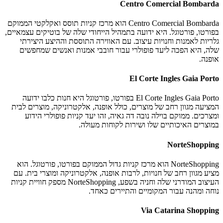
Centro Comercial Bombarda
Centro Comercial Bombarda הוא מרכז קניות תוסס ואקלקטי הממוקם
בפורטו, פורטוגל. היא ידועה בתמהיל הייחודי שלה של בוטיקים עצמאיים,
גלריות לאמנות וחנויות עיצוב. עם האווירה התוססת וההיצע היצירתי
שלה, היא הפכה ליעד פופולרי עבור חובבי אמנות ואנשים שמחפשים
אופנה.
El Corte Ingles Gaia Porto
El Corte Ingles Gaia Porto בפורטו, פורטוגל היא חנות כלבו ידועה
המציעה מגוון רחב של מוצרים, כולל אופנה, אלקטרוניקה, מוצרים לבית
ומצרכים. ממוקם בוילה נובה דה גאיה, זהו יעד קניות פופולרי הידוע
במוצרים האיכותיים שלו ושירות לקוחות מעולה.
NorteShopping
NorteShopping הוא מרכז קניות גדול הממוקם בפורטו, פורטוגל. הוא
מציע מגוון רחב של חנויות, לרבות אופנה, אלקטרוניקה ומוצרי בית. עם
העיצוב המודרני שלה וחניה בשפע, NorteShopping מספק חוויית קניות
נוחה ומהנה עבור המקומיים והתיירים כאחד.
Via Catarina Shopping