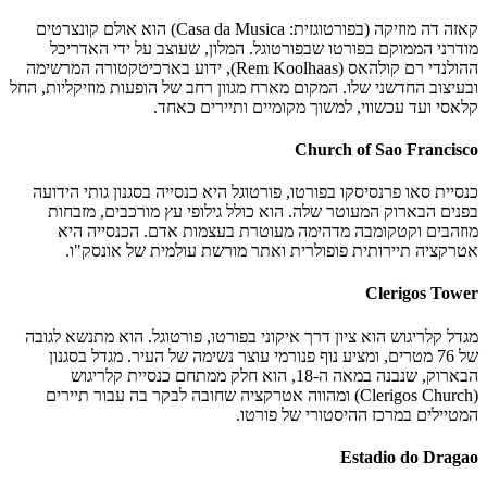
קאזה דה מוזיקה (בפורטוגזית: Casa da Musica) הוא אולם קונצרטים
מודרני הממוקם בפורטו שבפורטוגל. המלון, שעוצב על ידי האדריכל
ההולנדי רם קולהאס (Rem Koolhaas), ידוע בארכיטקטורה המרשימה
ובעיצוב החדשני שלו. המקום מארח מגוון רחב של הופעות מוזיקליות, החל
קלאסי ועד עכשווי, למשוך מקומיים ותיירים כאחד.
Church of Sao Francisco
כנסיית סאו פרנסיסקו בפורטו, פורטוגל היא כנסייה בסגנון גותי הידועה
בפנים הבארוק המעוטר שלה. הוא כולל גילופי עץ מורכבים, מזבחות
מוזהבים וקטקומבה מדהימה מעוטרת בעצמות אדם. הכנסייה היא
אטרקציה תיירותית פופולרית ואתר מורשת עולמית של אונסק"ו.
Clerigos Tower
מגדל קלריגוש הוא ציון דרך איקוני בפורטו, פורטוגל. הוא מתנשא לגובה
של 76 מטרים, ומציע נוף פנורמי עוצר נשימה של העיר. מגדל בסגנון
הבארוק, שנבנה במאה ה-18, הוא חלק ממתחם כנסיית קלריגוש
(Clerigos Church) ומהווה אטרקציה שחובה לבקר בה עבור תיירים
המטיילים במרכז ההיסטורי של פורטו.
Estadio do Dragao