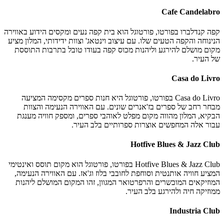
Cafe Candelabro
קפה קנדלברו בפורטו, פורטוגל הוא בית קפה נעים ומקסים הידוע באווירה
הנינוחה והקפה הטעים שלו. עם עיצוב וינטאג' וצוות ידידותי, המלון מציע
מקום מושלם להירגע וליהנות מכוס קפה בעודו טובל בתרבות התוססת
של העיר.
Casa do Livro
Casa do Livro בפורטו, פורטוגל היא חנות ספרים מקסימה המציעה
מבחר רחב של ספרים בז'אנרים שונים. עם האווירה הנעימה והצוות
הבקיא, המלון מהווה מקום מפלט לאוהבי ספרים, ומספק חוויה מענגת
עבור אלה המחפשים אוצרות ספרותיים בלב העיר.
Hotfive Blues & Jazz Club
Hotfive Blues & Jazz Club בפורטו, פורטוגל הוא מקום תוסס ואינטימי
המציע חוויה אותנטית וסוחפת לחובבי בלוז וג'אז. עם האווירה הנעימה,
המוזיקאים המוכשרים והרפרטואר המגוון, זהו המקום המושלם ליהנות
ממוזיקה חיה ולהירגע בלב העיר.
Industria Club