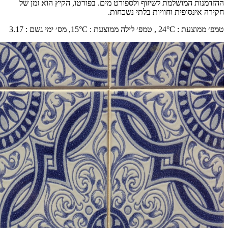
ההזדמנות המושלמת לשיזוף ולספורט מים. בפורטו, הקיץ הוא זמן של
חקירה אינסופית וחוויות בלתי נשכחות.
טמפ׳ ממוצעת
:
°C ,
24
טמפ׳ לילה ממוצעת
:
°C,
15
מס׳ ימי גשם
:
3.17