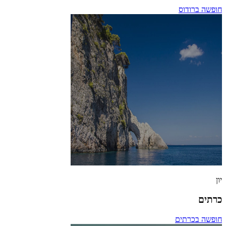
חופשה ברודוס
יון
כרתים
חופשה בכרתים