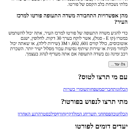
בלתי נשכחת בלב הקסם של פורטו.
מהן אפשרויות התחבורה משדה התעופה פורטו למרכז
העיר?
כדי להגיע משדה התעופה של פורטו למרכז העיר, אתה יכול להשתמש
במטרו (קו E - סגול), אשר לוקח בערך 30 דקות. לחלופין, ישנם
אוטובוסים, כולל קווים 601, 602, ו 3M (שירות לילה), או שאתה יכול
לבחור מונית או שירות שיתוף נסיעות עבור מסלול ישיר יותר. השכרת
רכב זמינה גם בשדה התעופה אם אתה מעדיף לנהוג בעצמך.
גלו עוד...
עם מי תרצו לטוס?
הכל
זוגות
חברים
משפחות
שומרי כשרות
מתי תרצו לנפוש בפורטו?
הכל
חנוכה
פסח
חגי תשרי
חג המולד
קיץ
חורף
סילבסטר
הרגע האחרון
יעדים דומים לפורטו