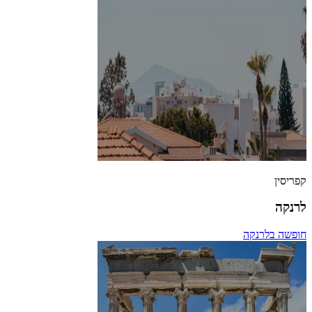
קפריסין
לרנקה
חופשה בלרנקה