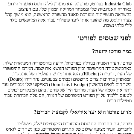
Industria Club בפורטו, פורטוגל הוא מועדון לילה תוסס ואופנתי הידוע
באווירה האנרגטית שלו ובמבחר המוזיקה המגוון שלו. עם העיצוב
בהשראה תעשייתית ומערכת סאונד מהשורה הראשונה, הוא מושך קהל
צעיר ותוסס, מה שהופך אותו ליעד פופולרי עבור אלה המחפשים בילוי
לילי בלתי נשכח.
לפני שטסים לפורטו
במה פורטו ידועה?
פורטו, העיר השנייה בגודלה בפורטוגל, ידועה בהיסטוריה המפוארת שלה,
בארכיטקטורה המרשימה וביין הפורט הנושא את שמה. המרכז ההיסטורי
של העיר, ריביירה (Ribeira), הוא אתר מורשת עולמית של אונסק"ו,
המאופיין ברחובות צרים מרוצפים ובבתים צבעוניים. נהר דורו (Douro)
וגשר דום לואיס הראשון (Dom Luís I Bridge) האייקוני שלו מגבירים עוד
יותר את קסמה של העיר. מרתפי היין של פורטו, בהם המבקרים יכולים
לטעום וללמוד על יין הפורט המפורסם של האזור, הם גולת הכותרת עבור
מטיילים רבים.
מדוע פורטו היא יעד אידיאלי לקבוצת חברים?
פורטו, עם התרבות התוססת והרחובות המקסימים שלה, מושלמת
לחברים. העיר מציעה שילוב של אתרים היסטוריים, כגון גשר דום לואיס