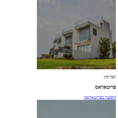
קפריסין
פרוטאראס
חופשה בפרוטאראס