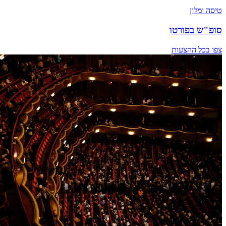
טיסה ומלון
סופ"ש בפורטו
צפו בכל ההצעות