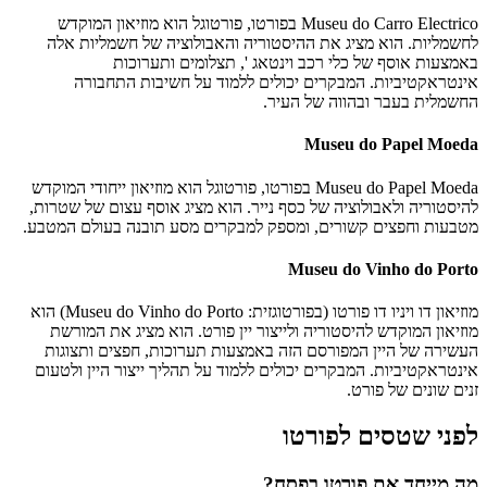
Museu do Carro Electrico בפורטו, פורטוגל הוא מוזיאון המוקדש
לחשמליות. הוא מציג את ההיסטוריה והאבולוציה של חשמליות אלה
באמצעות אוסף של כלי רכב וינטאג ', תצלומים ותערוכות
אינטראקטיביות. המבקרים יכולים ללמוד על חשיבות התחבורה
החשמלית בעבר ובהווה של העיר.
Museu do Papel Moeda
Museu do Papel Moeda בפורטו, פורטוגל הוא מוזיאון ייחודי המוקדש
להיסטוריה ולאבולוציה של כסף נייר. הוא מציג אוסף עצום של שטרות,
מטבעות וחפצים קשורים, ומספק למבקרים מסע תובנה בעולם המטבע.
Museu do Vinho do Porto
מוזיאון דו ויניו דו פורטו (בפורטוגזית: Museu do Vinho do Porto) הוא
מוזיאון המוקדש להיסטוריה ולייצור יין פורט. הוא מציג את המורשת
העשירה של היין המפורסם הזה באמצעות תערוכות, חפצים ותצוגות
אינטראקטיביות. המבקרים יכולים ללמוד על תהליך ייצור היין ולטעום
זנים שונים של פורט.
לפני שטסים לפורטו
מה מייחד את פורטו בפסח?