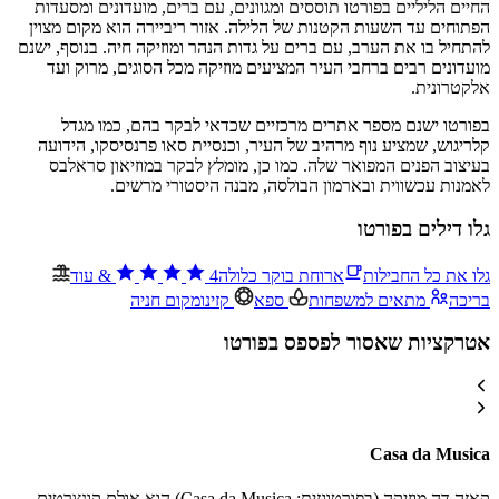
החיים הליליים בפורטו תוססים ומגוונים, עם ברים, מועדונים ומסעדות
הפתוחים עד השעות הקטנות של הלילה. אזור ריביירה הוא מקום מצוין
להתחיל בו את הערב, עם ברים על גדות הנהר ומוזיקה חיה. בנוסף, ישנם
מועדונים רבים ברחבי העיר המציעים מוזיקה מכל הסוגים, מרוק ועד
אלקטרונית.
בפורטו ישנם מספר אתרים מרכזיים שכדאי לבקר בהם, כמו מגדל
קלריגוש, שמציע נוף מרהיב של העיר, וכנסיית סאו פרנסיסקו, הידועה
בעיצוב הפנים המפואר שלה. כמו כן, מומלץ לבקר במוזיאון סראלבס
לאמנות עכשווית ובארמון הבולסה, מבנה היסטורי מרשים.
גלו דילים בפורטו
גלו את כל החבילות
ארוחת בוקר כלולה
4
&
עוד
בריכה
מתאים למשפחות
ספא
קזינו
מקום חניה
אטרקציות שאסור לפספס בפורטו
Casa da Musica
קאזה דה מוזיקה (בפורטוגזית: Casa da Musica) הוא אולם קונצרטים