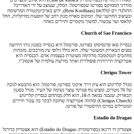
מודרני הממוקם בפורטו שבפורטוגל. המלון, שעוצב על ידי האדריכל
ההולנדי רם קולהאס (Rem Koolhaas), ידוע בארכיטקטורה המרשימה
ובעיצוב החדשני שלו. המקום מארח מגוון רחב של הופעות מוזיקליות, החל
קלאסי ועד עכשווי, למשוך מקומיים ותיירים כאחד.
Church of Sao Francisco
כנסיית סאו פרנסיסקו בפורטו, פורטוגל היא כנסייה בסגנון גותי הידועה
בפנים הבארוק המעוטר שלה. הוא כולל גילופי עץ מורכבים, מזבחות
מוזהבים וקטקומבה מדהימה מעוטרת בעצמות אדם. הכנסייה היא
אטרקציה תיירותית פופולרית ואתר מורשת עולמית של אונסק"ו.
Clerigos Tower
מגדל קלריגוש הוא ציון דרך איקוני בפורטו, פורטוגל. הוא מתנשא לגובה
של 76 מטרים, ומציע נוף פנורמי עוצר נשימה של העיר. מגדל בסגנון
הבארוק, שנבנה במאה ה-18, הוא חלק ממתחם כנסיית קלריגוש
(Clerigos Church) ומהווה אטרקציה שחובה לבקר בה עבור תיירים
המטיילים במרכז ההיסטורי של פורטו.
Estadio do Dragao
אצטדיון דו דרגאו (בפורטוגזית: Estadio do Dragao) הוא אצטדיון כדורגל