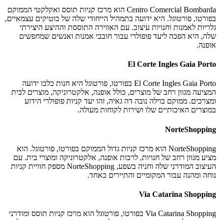
Centro Comercial Bombarda הוא מרכז קניות תוסס ואקלקטי הממוקם
בפורטו, פורטוגל. היא ידועה בתמהיל הייחודי שלה של בוטיקים עצמאיים,
גלריות לאמנות וחנויות עיצוב. עם האווירה התוססת וההיצע היצירתי
שלה, היא הפכה ליעד פופולרי עבור חובבי אמנות ואנשים שמחפשים
אופנה.
El Corte Ingles Gaia Porto
El Corte Ingles Gaia Porto בפורטו, פורטוגל היא חנות כלבו ידועה
המציעה מגוון רחב של מוצרים, כולל אופנה, אלקטרוניקה, מוצרים לבית
ומצרכים. ממוקם בוילה נובה דה גאיה, זהו יעד קניות פופולרי הידוע
במוצרים האיכותיים שלו ושירות לקוחות מעולה.
NorteShopping
NorteShopping הוא מרכז קניות גדול הממוקם בפורטו, פורטוגל. הוא
מציע מגוון רחב של חנויות, לרבות אופנה, אלקטרוניקה ומוצרי בית. עם
העיצוב המודרני שלה וחניה בשפע, NorteShopping מספק חוויית קניות
נוחה ומהנה עבור המקומיים והתיירים כאחד.
Via Catarina Shopping
Via Catarina Shopping בפורטו, פורטוגל הוא מרכז קניות תוסס ומודרני