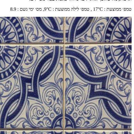
טמפ׳ ממוצעת
:
°C ,
17
טמפ׳ לילה ממוצעת
:
°C,
9
מס׳ ימי גשם
:
8.9