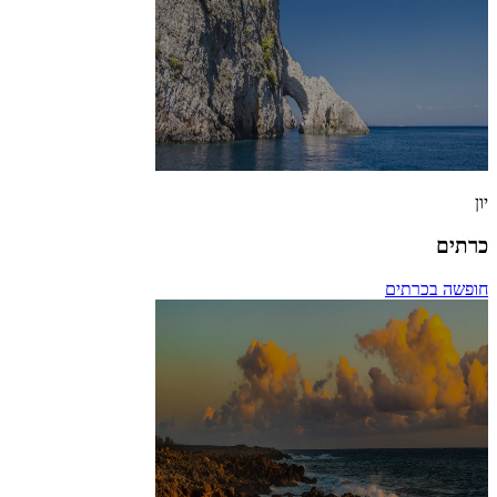
יון
כרתים
חופשה בכרתים