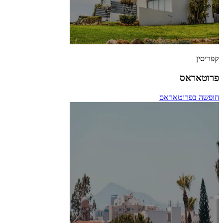
קפריסין
פרוטאראס
חופשה בפרוטאראס