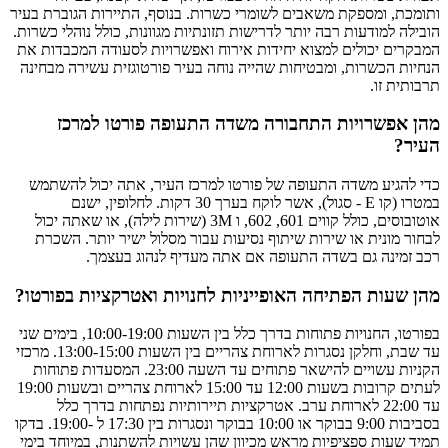
ותומכת, ומספקת משאבים לשומרי כשרות. בנוסף, התיירות הגוברת בעיר
הובילה למודעות רבה יותר לדרישות תזונתיות מגוונות, כולל נוהלי כשרות.
המבקרים יכולים למצוא יחידות אירוח ואפשרויות לסעודה המכבדות את
הנחיות הכשרות, ומבטיחות שהייה נוחה בעיר פורטוגזית עשירה מבחינה
תרבותית זו.
מהן אפשרויות התחבורה משדה התעופה פורטו למרכז
העיר?
כדי להגיע משדה התעופה של פורטו למרכז העיר, אתה יכול להשתמש
במטרו (קו E - סגול), אשר לוקח בערך 30 דקות. לחלופין, ישנם
אוטובוסים, כולל קווים 601, 602, ו 3M (שירות לילה), או שאתה יכול
לבחור מונית או שירות שיתוף נסיעות עבור מסלול ישיר יותר. השכרת
רכב זמינה גם בשדה התעופה אם אתה מעדיף לנהוג בעצמך.
מהן שעות הפתיחה האופייניות לחנויות ואטרקציות בפורטו?
בפורטו, החנויות פתוחות בדרך כלל בין השעות 10:00-19:00, בימים שני
עד שבת, וחלקן נסגרות לארוחת צהריים בין השעות 13:00-15:00. מרכזי
הקניות עשויים להישאר פתוחים עד השעה 23:00. המסעדות פתוחות
לעתים קרובות בשעות 12:00 עד 15:00 לארוחת צהריים ובשעות 19:00
עד 22:00 לארוחת ערב. אטרקציות תיירותיות נפתחות בדרך כלל
בסביבות 9:00 בבוקר או 10:00 בבוקר ונסגרות בין 17:30 ל -19:00. בדקו
תמיד שעות ספציפיות מראש מכיוון שהן עשויות להשתנות, במיוחד בימי