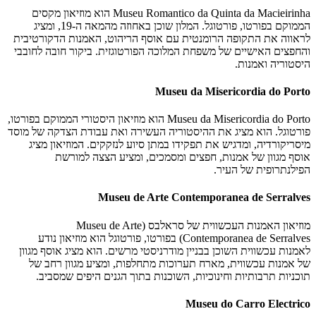
Museu Romantico da Quinta da Macieirinha הוא מוזיאון מקסים
הממוקם בפורטו, פורטוגל. המלון שוכן באחוזה מהמאה ה-19, ומציג
לראווה את התקופה הרומנטית עם אוסף הריהוט, האמנות הדקורטיבית
והחפצים האישיים של משפחת המלוכה הפורטוגזית. ביקור חובה לחובבי
היסטוריה ואמנות.
Museu da Misericordia do Porto
Museu da Misericordia do Porto הוא מוזיאון היסטורי הממוקם בפורטו,
פורטוגל. הוא מציג את ההיסטוריה העשירה ואת עבודת הצדקה של מוסד
מיסריקורדיה, ומדגיש את תפקידו במתן סיוע לנזקקים. המוזיאון מציג
אוסף מגוון של אמנות, חפצים ומסמכים, ומציע הצצה למורשת
הפילנתרופית של העיר.
Museu de Arte Contemporanea de Serralves
מוזיאון האמנות העכשווית של סראלבס (Museu de Arte
Contemporanea de Serralves) בפורטו, פורטוגל הוא מוזיאון נודע
לאמנות עכשווית השוכן בבניין מודרניסטי מרשים. הוא מציג אוסף מגוון
של אמנות עכשווית, מארח תערוכות מתחלפות, ומציע מגוון רחב של
תוכניות תרבותיות וחינוכיות, השוכנות בתוך הגנים היפים שמסביב.
Museu do Carro Electrico