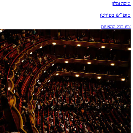
טיסה ומלון
סופ"ש בפורטו
צפו בכל ההצעות