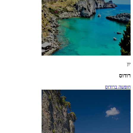
יון
רודוס
חופשה ברודוס