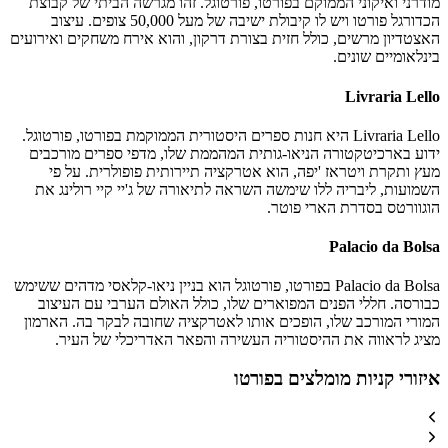
מודרני ואיקוני הממוקם בפורטו, פורטוגל. זהו מגרשה הביתי של קבוצת
הכדורגל פורטו ויש לו קיבולת ישיבה של מעל 50,000 צופים. עיצוב
האצטדיון מרשים, כולל חזית בצורת דרקון, והוא אירח משחקים ואירועים
בינלאומיים שונים.
Livraria Lello
Livraria Lello היא חנות ספרים היסטורית הממוקמת בפורטו, פורטוגל.
ידוע בארכיטקטורה הניאו-גותית המהממת שלו, מדפי ספרים מורכבים
מעץ ותקרת ויטראז 'יפה, הוא אטרקציה תיירותית פופולרית. על פי
השמועות, ליבריה ללו שימשה השראה לתיאורה של ג'יי קיי רולינג את
הוגוורטס בסדרת הארי פוטר.
Palacio da Bolsa
Palacio da Bolsa בפורטו, פורטוגל הוא בניין ניאו-קלאסי מדהים ששימש
כבורסה. חללי הפנים המפוארים שלו, כולל האולם הערבי עם העיצוב
המורי המורכב שלו, הופכים אותו לאטרקציה שחובה לבקר בה. הארמון
מציג לראווה את ההיסטוריה העשירה והפאר האדריכלי של העיר.
איזורי קניות מומלצים בפורטו