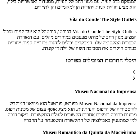
הממוקם בלב העיר. עם מגוון רחב של חנויות, מסעדות ואפשרויות בילוי,
הוא מציע חוויית קניות ייחודית הן למקומיים והן לתיירים.
Vila do Conde The Style Outlets
Vila do Conde The Style Outlets בפורטו, פורטוגל הוא יעד קניות מוביל
המציע מגוון רחב של מותגי מעצבים במחירים מוזלים. עם האווירה
הכפרית המקסימה שלו, המבקרים יכולים ליהנות מחוויית קניות ייחודית
בעודם חוקרים את הסביבה היפה של וילה דו קונדה.
היכלי התרבות המובילים בפורטו
Museu Nacional da Imprensa
Museu Nacional da Imprensa בפורטו, פורטוגל הוא מוזיאון המוקדש
להיסטוריה של הדפוס והעיתונות. הוא מציג אוסף עצום של מכונות דפוס,
מכונות כתיבה וחפצים אחרים הקשורים לעולם התקשורת. ביקור חובה
למי שמתעניין באבולוציה של התקשורת והשפעתה על החברה.
Museu Romantico da Quinta da Macieirinha