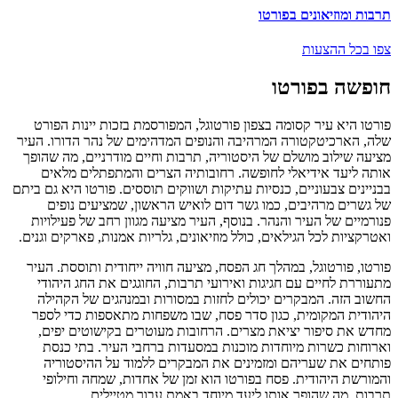
תרבות ומוזיאונים בפורטו
צפו בכל ההצעות
חופשה בפורטו
פורטו היא עיר קסומה בצפון פורטוגל, המפורסמת בזכות יינות הפורט
שלה, הארכיטקטורה המרהיבה והנופים המדהימים של נהר הדורו. העיר
מציעה שילוב מושלם של היסטוריה, תרבות וחיים מודרניים, מה שהופך
אותה ליעד אידיאלי לחופשה. רחובותיה הצרים והמתפתלים מלאים
בבניינים צבעוניים, כנסיות עתיקות ושווקים תוססים. פורטו היא גם ביתם
של גשרים מרהיבים, כמו גשר דום לואיש הראשון, שמציעים נופים
פנורמיים של העיר והנהר. בנוסף, העיר מציעה מגוון רחב של פעילויות
ואטרקציות לכל הגילאים, כולל מוזיאונים, גלריות אמנות, פארקים וגנים.
פורטו, פורטוגל, במהלך חג הפסח, מציעה חוויה ייחודית ותוססת. העיר
מתעוררת לחיים עם חגיגות ואירועי תרבות, החוגגים את החג היהודי
החשוב הזה. המבקרים יכולים לחזות במסורות ובמנהגים של הקהילה
היהודית המקומית, כגון סדר פסח, שבו משפחות מתאספות כדי לספר
מחדש את סיפור יציאת מצרים. הרחובות מעוטרים בקישוטים יפים,
וארוחות כשרות מיוחדות מוכנות במסעדות ברחבי העיר. בתי כנסת
פותחים את שעריהם ומזמינים את המבקרים ללמוד על ההיסטוריה
והמורשת היהודית. פסח בפורטו הוא זמן של אחדות, שמחה וחילופי
תרבות, מה שהופך אותו ליעד מיוחד באמת עבור מטיילים.