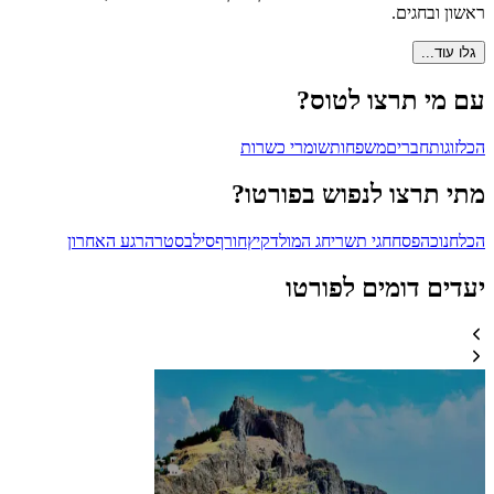
ראשון ובחגים.
גלו עוד...
עם מי תרצו לטוס?
הכל
זוגות
חברים
משפחות
שומרי כשרות
מתי תרצו לנפוש בפורטו?
הכל
חנוכה
פסח
חגי תשרי
חג המולד
קיץ
חורף
סילבסטר
הרגע האחרון
יעדים דומים לפורטו