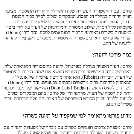
פורטו, עם ההיסטוריה העשירה שלה והקהילה היהודית התוססת, מציעה
חוויה ייחודית במהלך חג הפסח. המבקרים יכולים לסייר בבית הכנסת
כדורי, הגדול ביותר בחצי האי האיברי, ולהצטרף למשפחות יהודיות
מקומיות לליל הסדר. שילוב המסורת והמודרניות של העיר בא לידי ביטוי
במסעדות כשרות ובאירועי תרבות המותאמים לפסח. נהר דורו (Douro)
הציורי של פורטו והארכיטקטורה ההיסטורית מספקים רקע ציורי להרהור
ולחגיגה של החג.
במה פורטו ידועה?
פורטו, העיר השנייה בגודלה בפורטוגל, ידועה בהיסטוריה המפוארת שלה,
בארכיטקטורה המרשימה וביין הפורט הנושא את שמה. המרכז ההיסטורי
של העיר, ריביירה (Ribeira), הוא אתר מורשת עולמית של אונסק"ו,
המאופיין ברחובות צרים מרוצפים ובבתים צבעוניים. נהר דורו (Douro)
וגשר דום לואיס הראשון (Dom Luís I Bridge) האייקוני שלו מגבירים עוד
יותר את קסמה של העיר. מרתפי היין של פורטו, בהם המבקרים יכולים
לטעום וללמוד על יין הפורט המפורסם של האזור, הם גולת הכותרת עבור
מטיילים רבים.
מדוע פורטו מתאימה למי שמקפיד על תזונה כשרה?
פורטו מספקת צרכים תזונתיים כשרים עם מבחר של מסעדות וחנויות עם
תעודת כשרות. הקהילה היהודית בפורטו, אף שהיא קטנה, פעילה