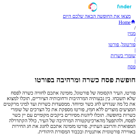
מצאו את החופשה הבאה שלכם היום
Home
/
מגזין
/
פורטוגל, פורטו
|
שומרי כשרות
|
פסח
חופשת פסח כשרה ומרהיבה בפורטו
פורטו, העיר הקסומה של פורטוגל, מזמינה אתכם לחוויה כשרה לפסח
שלא תשכחו. בין גבעותיה המרהיבות ורחובותיה הציוריים, תוכלו למצוא
את כל מה שנדרש לחג כשר ומיוחד. ממסעדות כשרות ועד למיני מרקטים
המציעים מוצרים ללא חמץ, פורטו מספקת את כל הצרכים של שומרי
כשרות בחופשה. תוכלו ליהנות מסיורים ביקבים מקומיים עם יין כשר
לפסח, ולהתפעל מהארכיטקטורה המרהיבה של העיר, כולל הקתדרלה
המפוארת והרובע העתיק. פורטו מזמינה אתכם לחגוג את חג החירות
באווירה פורטוגזית אותנטית ובכבוד המסורת היהודית.