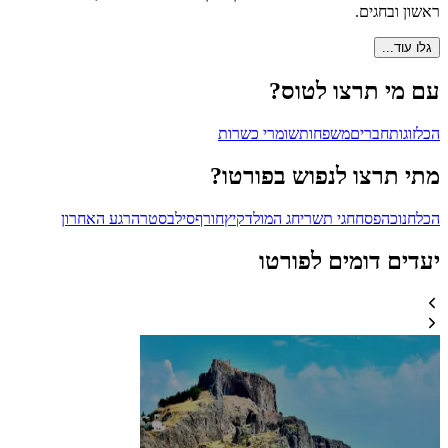
ראשון ובחגים.
גלו עוד...
עם מי תרצו לטוס?
הכל
זוגות
חברים
משפחות
שומרי כשרות
מתי תרצו לנפוש בפורטו?
הכל
חנוכה
פסח
חגי תשרי
חג המולד
קיץ
חורף
סילבסטר
הרגע האחרון
יעדים דומים לפורטו