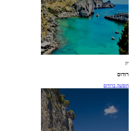
יון
רודוס
חופשה ברודוס