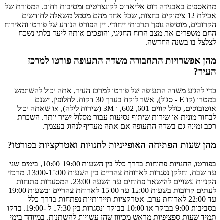
מתאספים באבנידה דוס אליאדוס לקונצרטים ומסיבות רחוב. המסורת של
אכילת 12 צימוקים בחצות, שכל אחד מהם מסמל משאלה לחודשים
הקרובים, מוסיפה נופך תרבותי ייחודי. יין הפורט הנודע של פורטו והאירוח
החם משפרים את מצב הרוח החגיגי, והופכים אותה ליעד בלתי נשכח
לצלצל בו בשנה החדשה.
מהן אפשרויות התחבורה משדה התעופה פורטו למרכז
העיר?
כדי להגיע משדה התעופה של פורטו למרכז העיר, אתה יכול להשתמש
במטרו (קו E - סגול), אשר לוקח בערך 30 דקות. לחלופין, ישנם
אוטובוסים, כולל קווים 601, 602, ו 3M (שירות לילה), או שאתה יכול
לבחור מונית או שירות שיתוף נסיעות עבור מסלול ישיר יותר. השכרת
רכב זמינה גם בשדה התעופה אם אתה מעדיף לנהוג בעצמך.
מהן שעות הפתיחה האופייניות לחנויות ואטרקציות בפורטו?
בפורטו, החנויות פתוחות בדרך כלל בין השעות 10:00-19:00, בימים שני
עד שבת, וחלקן נסגרות לארוחת צהריים בין השעות 13:00-15:00. מרכזי
הקניות עשויים להישאר פתוחים עד השעה 23:00. המסעדות פתוחות
לעתים קרובות בשעות 12:00 עד 15:00 לארוחת צהריים ובשעות 19:00
עד 22:00 לארוחת ערב. אטרקציות תיירותיות נפתחות בדרך כלל
בסביבות 9:00 בבוקר או 10:00 בבוקר ונסגרות בין 17:30 ל -19:00. בדקו
תמיד שעות ספציפיות מראש מכיוון שהן עשויות להשתנות, במיוחד בימי