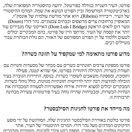
פורטו, העיר השנייה בגודלה בפורטוגל, ידועה בהיסטוריה המפוארת שלה,
בארכיטקטורה המרשימה וביין הפורט הנושא את שמה. המרכז ההיסטורי
של העיר, ריביירה (Ribeira), הוא אתר מורשת עולמית של אונסק"ו,
המאופיין ברחובות צרים מרוצפים ובבתים צבעוניים. נהר דורו (Douro)
וגשר דום לואיס הראשון (Dom Luís I Bridge) האייקוני שלו מגבירים עוד
יותר את קסמה של העיר. מרתפי היין של פורטו, בהם המבקרים יכולים
לטעום וללמוד על יין הפורט המפורסם של האזור, הם גולת הכותרת עבור
מטיילים רבים.
מדוע פורטו מתאימה למי שמקפיד על תזונה כשרה?
פורטו מספקת צרכים תזונתיים כשרים עם מבחר של מסעדות וחנויות עם
תעודת כשרות. הקהילה היהודית בפורטו, אף שהיא קטנה, פעילה
ותומכת, ומספקת משאבים לשומרי כשרות. בנוסף, התיירות הגוברת בעיר
הובילה למודעות רבה יותר לדרישות תזונתיות מגוונות, כולל נוהלי כשרות.
המבקרים יכולים למצוא יחידות אירוח ואפשרויות לסעודה המכבדות את
הנחיות הכשרות, ומבטיחות שהייה נוחה בעיר פורטוגזית עשירה מבחינה
תרבותית זו.
מה מייחד את פורטו לחגיגות הסילבסטר?
פורטו בולטת באווירת הסילבסטר החגיגית שלה, המודגשת על ידי מופע
הזיקוקים המדהים מעל נהר דורו. המרכז ההיסטורי של העיר, אתר
מורשת עולמית של אונסק"ו, מספק רקע ציורי לחגיגות. מקומיים ומבקרים