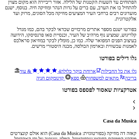
הפתוחים עד השעות הקטנות של הלילה. אזור ריביירה הוא מקום מצוין
להתחיל בו את הערב, עם ברים על גדות הנהר ומוזיקה חיה. בנוסף, ישנם
מועדונים רבים ברחבי העיר המציעים מוזיקה מכל הסוגים, מרוק ועד
אלקטרונית.
בפורטו ישנם מספר אתרים מרכזיים שכדאי לבקר בהם, כמו מגדל
קלריגוש, שמציע נוף מרהיב של העיר, וכנסיית סאו פרנסיסקו, הידועה
בעיצוב הפנים המפואר שלה. כמו כן, מומלץ לבקר במוזיאון סראלבס
לאמנות עכשווית ובארמון הבולסה, מבנה היסטורי מרשים.
גלו דילים בפורטו
גלו את כל החבילות
ארוחת בוקר כלולה
4
&
עוד
בריכה
מתאים למשפחות
ספא
קזינו
מקום חניה
אטרקציות שאסור לפספס בפורטו
Casa da Musica
קאזה דה מוזיקה (בפורטוגזית: Casa da Musica) הוא אולם קונצרטים
מודרני הממוקם בפורטו שבפורטוגל. המלון, שעוצב על ידי האדריכל