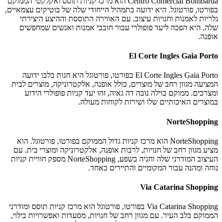
Centro Comercial Bombarda הוא מרכז קניות תוסס ואקלקטי הממוקם
בפורטו, פורטוגל. היא ידועה בתמהיל הייחודי שלה של בוטיקים עצמאיים,
גלריות לאמנות וחנויות עיצוב. עם האווירה התוססת וההיצע היצירתי
שלה, היא הפכה ליעד פופולרי עבור חובבי אמנות ואנשים שמחפשים
אופנה.
El Corte Ingles Gaia Porto
El Corte Ingles Gaia Porto בפורטו, פורטוגל היא חנות כלבו ידועה
המציעה מגוון רחב של מוצרים, כולל אופנה, אלקטרוניקה, מוצרים לבית
ומצרכים. ממוקם בוילה נובה דה גאיה, זהו יעד קניות פופולרי הידוע
במוצרים האיכותיים שלו ושירות לקוחות מעולה.
NorteShopping
NorteShopping הוא מרכז קניות גדול הממוקם בפורטו, פורטוגל. הוא
מציע מגוון רחב של חנויות, לרבות אופנה, אלקטרוניקה ומוצרי בית. עם
העיצוב המודרני שלה וחניה בשפע, NorteShopping מספק חוויית קניות
נוחה ומהנה עבור המקומיים והתיירים כאחד.
Via Catarina Shopping
Via Catarina Shopping בפורטו, פורטוגל הוא מרכז קניות תוסס ומודרני
הממוקם בלב העיר. עם מגוון רחב של חנויות, מסעדות ואפשרויות בילוי,