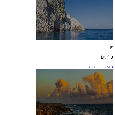
יון
כרתים
חופשה בכרתים