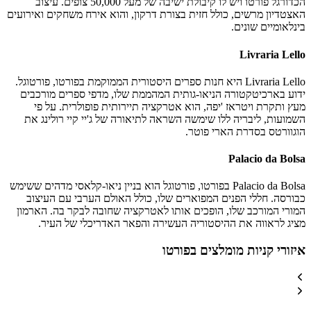
הכדורגל פורטו ויש לו קיבולת ישיבה של מעל 50,000 צופים. עיצוב
האצטדיון מרשים, כולל חזית בצורת דרקון, והוא אירח משחקים ואירועים
בינלאומיים שונים.
Livraria Lello
Livraria Lello היא חנות ספרים היסטורית הממוקמת בפורטו, פורטוגל.
ידוע בארכיטקטורה הניאו-גותית המהממת שלו, מדפי ספרים מורכבים
מעץ ותקרת ויטראז 'יפה, הוא אטרקציה תיירותית פופולרית. על פי
השמועות, ליבריה ללו שימשה השראה לתיאורה של ג'יי קיי רולינג את
הוגוורטס בסדרת הארי פוטר.
Palacio da Bolsa
Palacio da Bolsa בפורטו, פורטוגל הוא בניין ניאו-קלאסי מדהים ששימש
כבורסה. חללי הפנים המפוארים שלו, כולל האולם הערבי עם העיצוב
המורי המורכב שלו, הופכים אותו לאטרקציה שחובה לבקר בה. הארמון
מציג לראווה את ההיסטוריה העשירה והפאר האדריכלי של העיר.
איזורי קניות מומלצים בפורטו