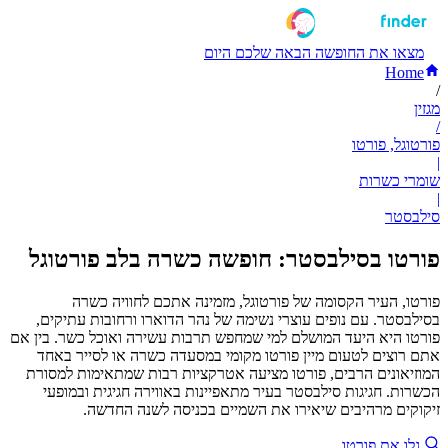
מצאו את החופשה הבאה שלכם היום
Home
/
מגזין
/
פורטוגל, פורטו
|
שומרי כשרות
|
סילבסטר
פורטו בסילבסטר: חופשה כשרה בלב פורטוגל
פורטו, העיר הקסומה של פורטוגל, מזמינה אתכם לחוויה כשרה
בסילבסטר. עם נופים עוצרי נשימה של נהר הדוארו ורחובות עתיקים,
פורטו היא היעד המושלם למי שמחפש תרבות עשירה ואוכל כשר. בין אם
אתם רוצים לטעום מיין פורטו מקומי במסעדה כשרה או לסייר באחד
המוזיאונים הרבים, פורטו מציעה אטרקציות רבות שמתאימות למסורת
הכשרות. חגיגות סילבסטר בעיר מתאפיינות באווירה חגיגית ובמופעי
זיקוקים מרהיבים שיאירו את השמיים בכניסה לשנה החדשה.
גלו את פורטו