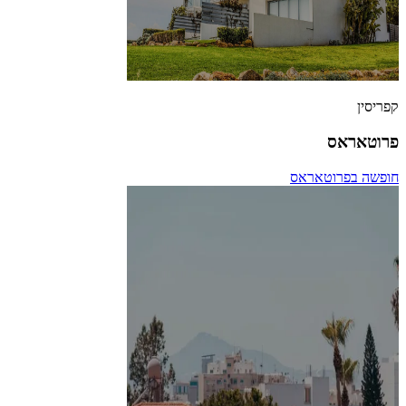
קפריסין
פרוטאראס
חופשה בפרוטאראס