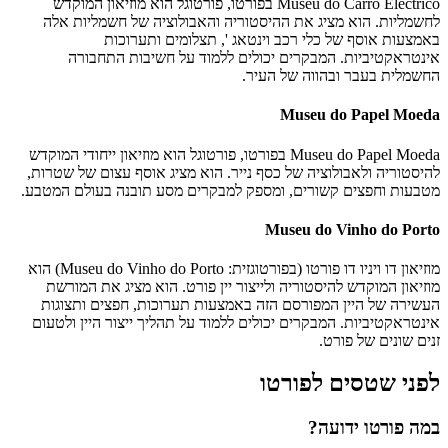
Museu do Carro Electrico בפורטו, פורטוגל הוא מוזיאון המוקדש
לחשמליות. הוא מציג את ההיסטוריה והאבולוציה של חשמליות אלה
באמצעות אוסף של כלי רכב וינטאג ', תצלומים ותערוכות
אינטראקטיביות. המבקרים יכולים ללמוד על חשיבות התחבורה
החשמלית בעבר ובהווה של העיר.
Museu do Papel Moeda
Museu do Papel Moeda בפורטו, פורטוגל הוא מוזיאון ייחודי המוקדש
להיסטוריה ולאבולוציה של כסף נייר. הוא מציג אוסף עצום של שטרות,
מטבעות וחפצים קשורים, ומספק למבקרים מסע תובנה בעולם המטבע.
Museu do Vinho do Porto
מוזיאון דו ויניו דו פורטו (בפורטוגזית: Museu do Vinho do Porto) הוא
מוזיאון המוקדש להיסטוריה ולייצור יין פורט. הוא מציג את המורשת
העשירה של היין המפורסם הזה באמצעות תערוכות, חפצים ותצוגות
אינטראקטיביות. המבקרים יכולים ללמוד על תהליך ייצור היין ולטעום
זנים שונים של פורט.
לפני שטסים לפורטו
במה פורטו ידועה?