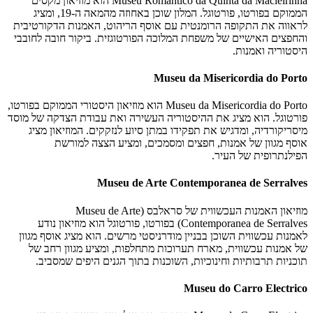
Museu Romantico da Quinta da Macieirinha הוא מוזיאון מקסים
הממוקם בפורטו, פורטוגל. המלון שוכן באחוזה מהמאה ה-19, ומציג
לראווה את התקופה הרומנטית עם אוסף הריהוט, האמנות הדקורטיבית
והחפצים האישיים של משפחת המלוכה הפורטוגזית. ביקור חובה לחובבי
היסטוריה ואמנות.
Museu da Misericordia do Porto
Museu da Misericordia do Porto הוא מוזיאון היסטורי הממוקם בפורטו,
פורטוגל. הוא מציג את ההיסטוריה העשירה ואת עבודת הצדקה של מוסד
מיסריקורדיה, ומדגיש את תפקידו במתן סיוע לנזקקים. המוזיאון מציג
אוסף מגוון של אמנות, חפצים ומסמכים, ומציע הצצה למורשת
הפילנתרופית של העיר.
Museu de Arte Contemporanea de Serralves
מוזיאון האמנות העכשווית של סראלבס (Museu de Arte
Contemporanea de Serralves) בפורטו, פורטוגל הוא מוזיאון נודע
לאמנות עכשווית השוכן בבניין מודרניסטי מרשים. הוא מציג אוסף מגוון
של אמנות עכשווית, מארח תערוכות מתחלפות, ומציע מגוון רחב של
תוכניות תרבותיות וחינוכיות, השוכנות בתוך הגנים היפים שמסביב.
Museu do Carro Electrico