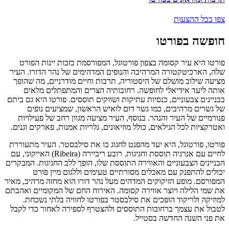
צפו בכל ההצעות
חופשה בפורטו
פורטו היא עיר קסומה בצפון פורטוגל, המפורסמת בזכות יינות הפורט
שלה, הארכיטקטורה המרהיבה והנופים המדהימים של נהר הדורו. העיר
מציעה שילוב מושלם של היסטוריה, תרבות וחיים מודרניים, מה שהופך
אותה ליעד אידיאלי לחופשה. רחובותיה הצרים והמתפתלים מלאים
בבניינים צבעוניים, כנסיות עתיקות ושווקים תוססים. פורטו היא גם ביתם
של גשרים מרהיבים, כמו גשר דום לואיש הראשון, שמציעים נופים
פנורמיים של העיר והנהר. בנוסף, העיר מציעה מגוון רחב של פעילויות
ואטרקציות לכל הגילאים, כולל מוזיאונים, גלריות אמנות, פארקים וגנים.
פורטו, פורטוגל, היא יעד מהפנט לחגוג בו את סילבסטר. העיר מתעוררת
לחיים עם אנרגיה תוססת וחגיגות. רובע ריביירה (Ribeira) האייקוני, עם
הבניינים הצבעוניים והאווירה התוססת שלו, הופך ללב החגיגות. המבקרים
יכולים להתפנק עם מאכלים מסורתיים טעימים וללגום מיין פורט
המפורסם. מופע הזיקוקים המדהים מעל נהר דורו הוא מחזה מרהיב, מאיר
את שמי הלילה ויוצר אווירה קסומה. האירוח החם של המקומיים ואהבתם
למוזיקה ולריקוד הופכים את סילבסטר בפורטו לחוויה בלתי נשכחת.
לטבול את עצמך ברחובות התוססים ולהצטרף לספירה לאחור כדי לקבל
את פני השנה החדשה בסטייל.