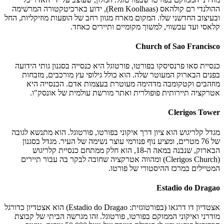
ההולנדי רם קולהאס (Rem Koolhaas), ידוע בארכיטקטורה המרשימה
ובעיצוב החדשני שלו. המקום מארח מגוון רחב של הופעות מוזיקליות, החל
קלאסי ועד עכשווי, למשוך מקומיים ותיירים כאחד.
Church of Sao Francisco
כנסיית סאו פרנסיסקו בפורטו, פורטוגל היא כנסייה בסגנון גותי הידועה
בפנים הבארוק המעוטר שלה. הוא כולל גילופי עץ מורכבים, מזבחות
מוזהבים וקטקומבה מדהימה מעוטרת בעצמות אדם. הכנסייה היא
אטרקציה תיירותית פופולרית ואתר מורשת עולמית של אונסק"ו.
Clerigos Tower
מגדל קלריגוש הוא ציון דרך איקוני בפורטו, פורטוגל. הוא מתנשא לגובה
של 76 מטרים, ומציע נוף פנורמי עוצר נשימה של העיר. מגדל בסגנון
הבארוק, שנבנה במאה ה-18, הוא חלק ממתחם כנסיית קלריגוש
(Clerigos Church) ומהווה אטרקציה שחובה לבקר בה עבור תיירים
המטיילים במרכז ההיסטורי של פורטו.
Estadio do Dragao
אצטדיון דו דרגאו (בפורטוגזית: Estadio do Dragao) הוא אצטדיון כדורגל
מודרני ואיקוני הממוקם בפורטו, פורטוגל. זהו מגרשה הביתי של קבוצת