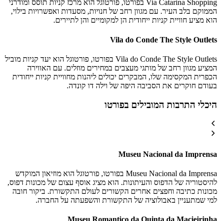
Via Catarina Shopping בפורטו, פורטוגל הוא מרכז קניות תוסס ומודרני
הממוקם בלב העיר. עם מגוון רחב של חנויות, מסעדות ואפשרויות בילוי,
הוא מציע חוויית קניות ייחודית הן למקומיים והן לתיירים.
Vila do Conde The Style Outlets
Vila do Conde The Style Outlets בפורטו, פורטוגל הוא יעד קניות מוביל
המציע מגוון רחב של מותגי מעצבים במחירים מוזלים. עם האווירה
הכפרית המקסימה שלו, המבקרים יכולים ליהנות מחוויית קניות ייחודית
בעודם חוקרים את הסביבה היפה של וילה דו קונדה.
היכלי התרבות המובילים בפורטו
Museu Nacional da Imprensa
Museu Nacional da Imprensa בפורטו, פורטוגל הוא מוזיאון המוקדש
להיסטוריה של הדפוס והעיתונות. הוא מציג אוסף עצום של מכונות דפוס,
מכונות כתיבה וחפצים אחרים הקשורים לעולם התקשורת. ביקור חובה
למי שמתעניין באבולוציה של התקשורת והשפעתה על החברה.
Museu Romantico da Quinta da Macieirinha