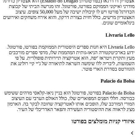
אצטדיון דו דרגאו (בפורטוגזית: Estadio do Dragao) הוא אצטדיון כדורגל
מודרני ואיקוני הממוקם בפורטו, פורטוגל. זהו מגרשה הביתי של קבוצת
הכדורגל פורטו ויש לו קיבולת ישיבה של מעל 50,000 צופים. עיצוב
האצטדיון מרשים, כולל חזית בצורת דרקון, והוא אירח משחקים ואירועים
בינלאומיים שונים.
Livraria Lello
Livraria Lello היא חנות ספרים היסטורית הממוקמת בפורטו, פורטוגל.
ידוע בארכיטקטורה הניאו-גותית המהממת שלו, מדפי ספרים מורכבים
מעץ ותקרת ויטראז 'יפה, הוא אטרקציה תיירותית פופולרית. על פי
השמועות, ליבריה ללו שימשה השראה לתיאורה של ג'יי קיי רולינג את
הוגוורטס בסדרת הארי פוטר.
Palacio da Bolsa
Palacio da Bolsa בפורטו, פורטוגל הוא בניין ניאו-קלאסי מדהים ששימש
כבורסה. חללי הפנים המפוארים שלו, כולל האולם הערבי עם העיצוב
המורי המורכב שלו, הופכים אותו לאטרקציה שחובה לבקר בה. הארמון
מציג לראווה את ההיסטוריה העשירה והפאר האדריכלי של העיר.
איזורי קניות מומלצים בפורטו