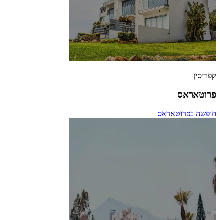
קפריסין
פרוטאראס
חופשה בפרוטאראס