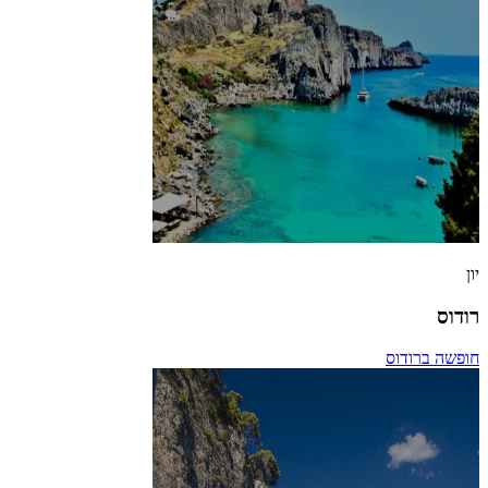
יון
רודוס
חופשה ברודוס