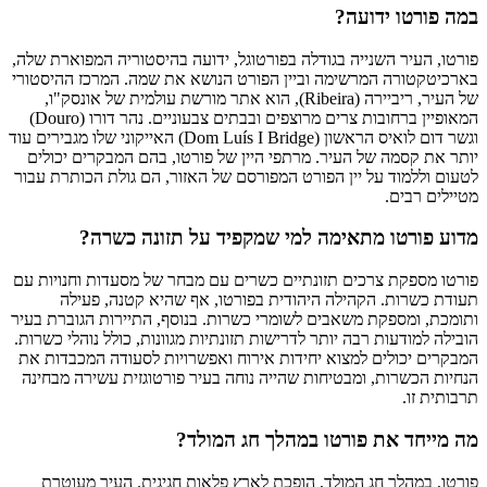
במה פורטו ידועה?
פורטו, העיר השנייה בגודלה בפורטוגל, ידועה בהיסטוריה המפוארת שלה,
בארכיטקטורה המרשימה וביין הפורט הנושא את שמה. המרכז ההיסטורי
של העיר, ריביירה (Ribeira), הוא אתר מורשת עולמית של אונסק"ו,
המאופיין ברחובות צרים מרוצפים ובבתים צבעוניים. נהר דורו (Douro)
וגשר דום לואיס הראשון (Dom Luís I Bridge) האייקוני שלו מגבירים עוד
יותר את קסמה של העיר. מרתפי היין של פורטו, בהם המבקרים יכולים
לטעום וללמוד על יין הפורט המפורסם של האזור, הם גולת הכותרת עבור
מטיילים רבים.
מדוע פורטו מתאימה למי שמקפיד על תזונה כשרה?
פורטו מספקת צרכים תזונתיים כשרים עם מבחר של מסעדות וחנויות עם
תעודת כשרות. הקהילה היהודית בפורטו, אף שהיא קטנה, פעילה
ותומכת, ומספקת משאבים לשומרי כשרות. בנוסף, התיירות הגוברת בעיר
הובילה למודעות רבה יותר לדרישות תזונתיות מגוונות, כולל נוהלי כשרות.
המבקרים יכולים למצוא יחידות אירוח ואפשרויות לסעודה המכבדות את
הנחיות הכשרות, ומבטיחות שהייה נוחה בעיר פורטוגזית עשירה מבחינה
תרבותית זו.
מה מייחד את פורטו במהלך חג המולד?
פורטו, במהלך חג המולד, הופכת לארץ פלאות חגיגית. העיר מעוטרת