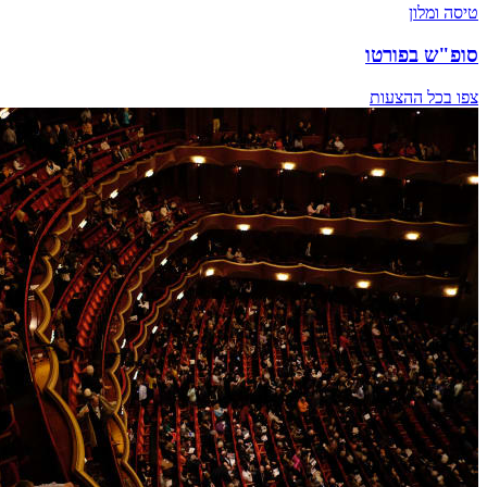
טיסה ומלון
סופ"ש בפורטו
צפו בכל ההצעות