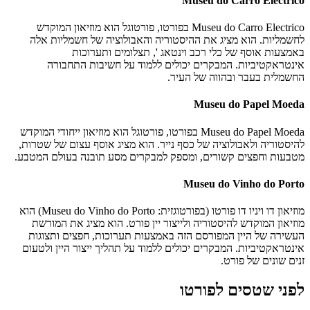
Museu do Carro Electrico
Museu do Carro Electrico בפורטו, פורטוגל הוא מוזיאון המוקדש
לחשמליות. הוא מציג את ההיסטוריה והאבולוציה של חשמליות אלה
באמצעות אוסף של כלי רכב וינטאג ', תצלומים ותערוכות
אינטראקטיביות. המבקרים יכולים ללמוד על חשיבות התחבורה
החשמלית בעבר ובהווה של העיר.
Museu do Papel Moeda
Museu do Papel Moeda בפורטו, פורטוגל הוא מוזיאון ייחודי המוקדש
להיסטוריה ולאבולוציה של כסף נייר. הוא מציג אוסף עצום של שטרות,
מטבעות וחפצים קשורים, ומספק למבקרים מסע תובנה בעולם המטבע.
Museu do Vinho do Porto
מוזיאון דו ויניו דו פורטו (בפורטוגזית: Museu do Vinho do Porto) הוא
מוזיאון המוקדש להיסטוריה ולייצור יין פורט. הוא מציג את המורשת
העשירה של היין המפורסם הזה באמצעות תערוכות, חפצים ותצוגות
אינטראקטיביות. המבקרים יכולים ללמוד על תהליך ייצור היין ולטעום
זנים שונים של פורט.
לפני שטסים לפורטו