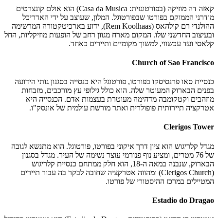
קאזה דה מוזיקה (בפורטוגזית: Casa da Musica) הוא אולם קונצרטים
מודרני הממוקם בפורטו שבפורטוגל. המלון, שעוצב על ידי האדריכל
ההולנדי רם קולהאס (Rem Koolhaas), ידוע בארכיטקטורה המרשימה
ובעיצוב החדשני שלו. המקום מארח מגוון רחב של הופעות מוזיקליות, החל
קלאסי ועד עכשווי, למשוך מקומיים ותיירים כאחד.
Church of Sao Francisco
כנסיית סאו פרנסיסקו בפורטו, פורטוגל היא כנסייה בסגנון גותי הידועה
בפנים הבארוק המעוטר שלה. הוא כולל גילופי עץ מורכבים, מזבחות
מוזהבים וקטקומבה מדהימה מעוטרת בעצמות אדם. הכנסייה היא
אטרקציה תיירותית פופולרית ואתר מורשת עולמית של אונסק"ו.
Clerigos Tower
מגדל קלריגוש הוא ציון דרך איקוני בפורטו, פורטוגל. הוא מתנשא לגובה
של 76 מטרים, ומציע נוף פנורמי עוצר נשימה של העיר. מגדל בסגנון
הבארוק, שנבנה במאה ה-18, הוא חלק ממתחם כנסיית קלריגוש
(Clerigos Church) ומהווה אטרקציה שחובה לבקר בה עבור תיירים
המטיילים במרכז ההיסטורי של פורטו.
Estadio do Dragao