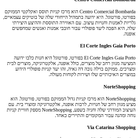
Centro Comercial Bombarda הוא מרכז קניות תוסס ואקלקטי הממוקם
בפורטו, פורטוגל. היא ידועה בתמהיל הייחודי שלה של בוטיקים עצמאיים,
גלריות לאמנות וחנויות עיצוב. עם האווירה התוססת וההיצע היצירתי
שלה, היא הפכה ליעד פופולרי עבור חובבי אמנות ואנשים שמחפשים
אופנה.
El Corte Ingles Gaia Porto
El Corte Ingles Gaia Porto בפורטו, פורטוגל היא חנות כלבו ידועה
המציעה מגוון רחב של מוצרים, כולל אופנה, אלקטרוניקה, מוצרים לבית
ומצרכים. ממוקם בוילה נובה דה גאיה, זהו יעד קניות פופולרי הידוע
במוצרים האיכותיים שלו ושירות לקוחות מעולה.
NorteShopping
NorteShopping הוא מרכז קניות גדול הממוקם בפורטו, פורטוגל. הוא
מציע מגוון רחב של חנויות, לרבות אופנה, אלקטרוניקה ומוצרי בית. עם
העיצוב המודרני שלה וחניה בשפע, NorteShopping מספק חוויית קניות
נוחה ומהנה עבור המקומיים והתיירים כאחד.
Via Catarina Shopping