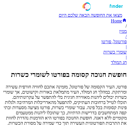
מצאו את החופשה הבאה שלכם היום
Home
/
מגזין
/
פורטוגל, פורטו
|
שומרי כשרות
|
חג המולד
חופשת חנוכה קסומה בפורטו לשומרי כשרות
פורטו, העיר הקסומה של פורטוגל, מזמינה אתכם לחוויה חורפית עשירה
ומרתקת. במהלך חג המולד, העיר מתמלאת באורות וקישוטים, אך שומרי
כשרות יכולים ליהנות מאווירה חגיגית בלי להתפשר על עקרונותיהם.
תוכלו לטייל ברחובות העתיקים, להתפעל מהאדריכלות המרהיבה ולגלות
פינות קסומות בכל פינה. עבור שומרי כשרות, פורטו מציעה מסעדות ובתי
קפה המתחשבים בדרישות הדתיות, כך שתוכלו ליהנות ממטעמים
מקומיים ללא דאגה. חופשת החנוכה בפורטו היא הזדמנות נהדרת לחוות
את התרבות הפורטוגזית העשירה תוך כדי שמירה על מסורת הכשרות.