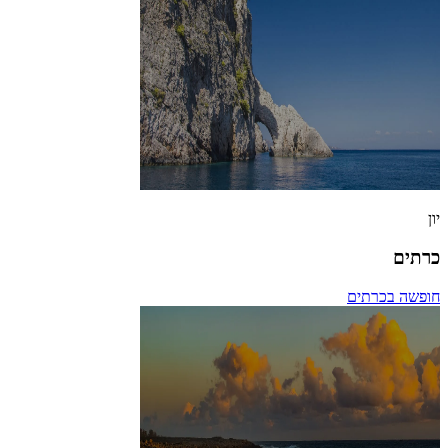
יון
כרתים
חופשה בכרתים