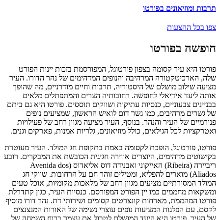
תרבות ומוזיאונים בפורטו
צפו בכל ההצעות
חופשה בפורטו
פורטו היא עיר קסומה בצפון פורטוגל, המפורסמת בזכות יינות הפורט
שלה, הארכיטקטורה המרהיבה והנופים המדהימים של נהר הדורו. העיר
מציעה שילוב מושלם של היסטוריה, תרבות וחיים מודרניים, מה שהופך
אותה ליעד אידיאלי לחופשה. רחובותיה הצרים והמתפתלים מלאים
בבניינים צבעוניים, כנסיות עתיקות ושווקים תוססים. פורטו היא גם ביתם
של גשרים מרהיבים, כמו גשר דום לואיש הראשון, שמציעים נופים
פנורמיים של העיר והנהר. בנוסף, העיר מציעה מגוון רחב של פעילויות
ואטרקציות לכל הגילאים, כולל מוזיאונים, גלריות אמנות, פארקים וגנים.
פורטו, פורטוגל, הופכת לקסומה באמת בתקופת חג המולד. העיר מעוטרת
בקישוטים מדהימים, היוצרים אווירה חגיגית הכובשת את המבקרים. רובע
ריביירה (Ribeira) האייקוני ואבנידה דוס אליאדוס (Avenida dos
Aliados) מוארים להפליא, ומטילים זוהר חם על הרחובות. שווקי חג
המולד המסורתיים מציעים מגוון רחב של מלאכות מקומיות, אוכל טעים
ומשקאות מחממים כמו יין הפורט המפורסם. כנסיות העיר, כגון קתדרלת
פורטו המהממת, מארחות קונצרטים קסומים ושירותי דת. נהר דורו מוסיף
לקסם, עם הפלגות המציעות נופים עוצרי נשימה של האורות המנצנצים
של העיר. פורטו היא היעד המושלם לטבול את עצמך ברוח השמחה של