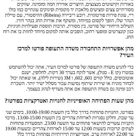
באורות וקישוטים מנצנצים, היוצרים אווירה חמה ומזמינה. שווקים
מסורתיים צצים ומציעים מלאכת יד מקומית ופינוקים עונתיים כמו בולו
ריי, עוגת פירות פורטוגזית. רובע ריביירה (Ribeira) ההיסטורי, עם טיילת
הנהר שלו, הופך לקסום במיוחד, ומשקף את אורות החג בנהר דורו.
השילוב הייחודי של פורטו, בין מסורת, תרבות תוססת ופעילויות חגיגיות,
כגון קונצרטים ומופעי רחוב, הופכים אותה למקום מיוחד לחוות בו את רוח
החג.
מהן אפשרויות התחבורה משדה התעופה פורטו למרכז
העיר?
כדי להגיע משדה התעופה של פורטו למרכז העיר, אתה יכול להשתמש
במטרו (קו E - סגול), אשר לוקח בערך 30 דקות. לחלופין, ישנם
אוטובוסים, כולל קווים 601, 602, ו 3M (שירות לילה), או שאתה יכול
לבחור מונית או שירות שיתוף נסיעות עבור מסלול ישיר יותר. השכרת
רכב זמינה גם בשדה התעופה אם אתה מעדיף לנהוג בעצמך.
מהן שעות הפתיחה האופייניות לחנויות ואטרקציות בפורטו?
בפורטו, החנויות פתוחות בדרך כלל בין השעות 10:00-19:00, בימים שני
עד שבת, וחלקן נסגרות לארוחת צהריים בין השעות 13:00-15:00. מרכזי
הקניות עשויים להישאר פתוחים עד השעה 23:00. המסעדות פתוחות
לעתים קרובות בשעות 12:00 עד 15:00 לארוחת צהריים ובשעות 19:00
עד 22:00 לארוחת ערב. אטרקציות תיירותיות נפתחות בדרך כלל