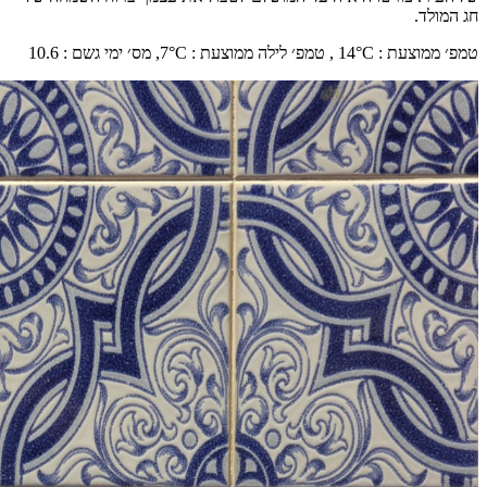
חג המולד.
טמפ׳ ממוצעת
:
°C ,
14
טמפ׳ לילה ממוצעת
:
°C,
7
מס׳ ימי גשם
:
10.6