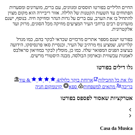
החיים הליליים בפורטו תוססים ומגוונים, עם ברים, מועדונים ומסעדות
הפתוחים עד השעות הקטנות של הלילה. אזור ריביירה הוא מקום מצוין
להתחיל בו את הערב, עם ברים על גדות הנהר ומוזיקה חיה. בנוסף, ישנם
מועדונים רבים ברחבי העיר המציעים מוזיקה מכל הסוגים, מרוק ועד
אלקטרונית.
בפורטו ישנם מספר אתרים מרכזיים שכדאי לבקר בהם, כמו מגדל
קלריגוש, שמציע נוף מרהיב של העיר, וכנסיית סאו פרנסיסקו, הידועה
בעיצוב הפנים המפואר שלה. כמו כן, מומלץ לבקר במוזיאון סראלבס
לאמנות עכשווית ובארמון הבולסה, מבנה היסטורי מרשים.
גלו דילים בפורטו
גלו את כל החבילות
ארוחת בוקר כלולה
4
&
עוד
בריכה
מתאים למשפחות
ספא
קזינו
מקום חניה
אטרקציות שאסור לפספס בפורטו
Casa da Musica