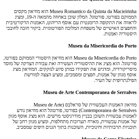
Museu Romantico da Quinta da Macieirinha הוא מוזיאון מקסים
הממוקם בפורטו, פורטוגל. המלון שוכן באחוזה מהמאה ה-19, ומציג
לראווה את התקופה הרומנטית עם אוסף הריהוט, האמנות הדקורטיבית
והחפצים האישיים של משפחת המלוכה הפורטוגזית. ביקור חובה לחובבי
היסטוריה ואמנות.
Museu da Misericordia do Porto
Museu da Misericordia do Porto הוא מוזיאון היסטורי הממוקם בפורטו,
פורטוגל. הוא מציג את ההיסטוריה העשירה ואת עבודת הצדקה של מוסד
מיסריקורדיה, ומדגיש את תפקידו במתן סיוע לנזקקים. המוזיאון מציג
אוסף מגוון של אמנות, חפצים ומסמכים, ומציע הצצה למורשת
הפילנתרופית של העיר.
Museu de Arte Contemporanea de Serralves
מוזיאון האמנות העכשווית של סראלבס (Museu de Arte
Contemporanea de Serralves) בפורטו, פורטוגל הוא מוזיאון נודע
לאמנות עכשווית השוכן בבניין מודרניסטי מרשים. הוא מציג אוסף מגוון
של אמנות עכשווית, מארח תערוכות מתחלפות, ומציע מגוון רחב של
תוכניות תרבותיות וחינוכיות, השוכנות בתוך הגנים היפים שמסביב.