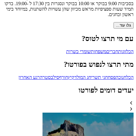
בסביבות 9:00 בבוקר או 10:00 בבוקר ונסגרות בין 17:30 ל -19:00. בדקו
תמיד שעות ספציפיות מראש מכיוון שהן עשויות להשתנות, במיוחד בימי
ראשון ובחגים.
גלו עוד...
עם מי תרצו לטוס?
הכל
זוגות
חברים
משפחות
שומרי כשרות
מתי תרצו לנפוש בפורטו?
הכל
חנוכה
פסח
חגי תשרי
חג המולד
קיץ
חורף
סילבסטר
הרגע האחרון
יעדים דומים לפורטו