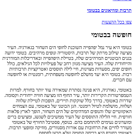
תרבות ומוזיאונים בבטומי
צפו בכל ההצעות
חופשה בבטומי
בטומי היא עיר נמל יפהפייה השוכנת לחופי הים השחור בגאורגיה. העיר
מציעה שילוב מרתק של תרבות, היסטוריה ונופים מרהיבים. בטומי ידועה
בגנים הבוטניים המרהיבים שלה, בטיילת היפהפייה ובאדריכלות המודרנית
והייחודית שלה. העיר מציעה מגוון רחב של פעילויות לכל הגילאים, כולל
חופים יפים, מסעדות מצוינות, חיי לילה תוססים ואטרקציות תרבותיות
רבות. בטומי היא יעד מושלם לחופשה משפחתית, רומנטית או לחופשה
עם חברים.
באטומי, גאורגיה, היא פנינה נסתרת שמאירה עוד יותר בחורף. למרות
הטמפרטורות הקרירות יותר, עיר החוף הזו מציעה חוויה ייחודית וקסומה.
שדרות באטומי, בדרך כלל שוקקות תיירים, הופכות לטיילת שלווה
ושלווה, מושלמת לטיול רומנטי. הגן הבוטני של באטומי, עם הצמחים
האקזוטיים שלו והנופים המדהימים של הים השחור, הופך לארץ פלאות
חורפית. חיי הלילה התוססים של העיר ממשיכים לשגשג, ומציעים ברים
ומועדונים נעימים להתחמם בהם. בנוסף, פסטיבל החורף של באטומי
מעורר לחיים את הרחובות עם אורות מסנוורים, מוזיקה ומופעי תרבות.
באטומי בחורף היא בריחה קסומה שלא תרצו לפספס.