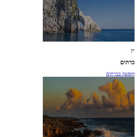
יון
כרתים
חופשה בכרתים