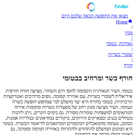
מצאו את החופשה הבאה שלכם היום
Home
/
מגזין
/
גאורגיה, בטומי
|
שומרי כשרות
|
חורף
חורף כשר ומרהיב בבטומי
בטומי, העיר הגאורגית הקסומה לחופי הים השחור, מציעה חוויה חורפית
אידיאלית לשומרי כשרות. עם אווירה קסומה, נופים מרהיבים ואטרקציות
תרבותיות, בטומי בחורף היא יעד מושלם למי שמחפש חופשה כשרה
ונעימה. העיר מציעה מגוון רחב של מסעדות כשרות ומקומות אירוח
המתאימים למשפחות שומרות מסורת. גם בימים הקרים, ניתן ליהנות
מטיולים בגנים ובפארקים הירוקים, ביקורים במוזיאונים ובגלריות אמנות,
וכמובן, טעימה מהמאכלים המקומיים המותאמים לדיאטה הכשרה. בטומי
היא המקום המושלם להתחדש ולהתרווח באווירה חמימה ומזמינה, גם
כאשר השלג מכסה את הרחובות.