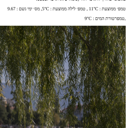
טמפ׳ ממוצעת
:
°C ,
11
טמפ׳ לילה ממוצעת
:
°C,
5
מס׳ ימי גשם
:
9.67
,
טמפרטורת המים
:
°C
9