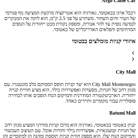
Argo Cable Car
רכבל ארגו בבאטומי, גאורגיה הוא אטרקציה מרגשת המציעה נוף פנורמי
של העיר והים השחור. משתרע על פני 2.5 ק"מ, הוא לוקח את המבקרים
לנסיעה נופית עד להר אנוריה, ומספק נקודת מבט ייחודית על הנופים
המדהימים והפלאים האדריכליים של באטומי.
איזורי קניות מומלצים בבטומי
City Mall
City Mall Montenegro הוא יעד קניות תוסס הממוקם בלב מונטנגרו. עם
מגוון רחב של חנויות, מסעדות ואפשרויות בילוי, הוא מציע חוויית קנייה
ייחודית. הארכיטקטורה המודרנית והמיקום הנוח הופכים אותו לבחירה
פופולרית עבור מקומיים ותיירים כאחד.
Batumi Mall
קניון באטומי בבאטומי, גאורגיה הוא מרכז קניות מודרני המציע מגוון רחב
של חנויות קמעונאיות, אפשרויות בילוי וחוויות אוכל. עם העיצוב העכשווי
והמיקום הנוח שלו, הוא מספק חווית קניות תוססת ומהנה הן למקומיים והן