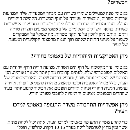
הכשרים?
באטומי פונה למטיילים שומרי כשרות עם מבחר המסעדות שלה המציעות
ארוחות כשרות, ומבטיחות שמירה על חוקי הכשרות. הקהילה היהודית
הגדלה בעיר והתיירות הגוברת הובילו ליותר מוסדות המספקים אפשרויות
כשרות. בנוסף, השווקים המקומיים של באטומי מציעים תוצרת טרייה
ודגים, אותם ניתן להכין על פי תקני כשרות, מה שמקל על המבקרים
לשמור על מנהגי התזונה שלהם תוך הנאה מהסצנה הקולינרית המגוונת
של העיר.
מהן האטרקציות הייחודיות של באטומי בחורף?
באטומי, עיר מקסימה על חוף הים השחור, מציעה חווית חורף ייחודית עם
האקלים הסובטרופי שלה, לעתים קרובות מתון יותר משאר גאורגיה. הגן
הבוטני של באטומי נותר שופע, ומספק בריחה שלווה. הארכיטקטורה של
העיר, כולל מגדל האלפבית וכיכר פיאצה, מוארת להפליא, ויוצרת אווירה
נעימה. חגיגות החורף ופחות תיירים הופכים את הביקור לרגוע יותר, בעוד
שההרים הסמוכים מציעים הזדמנויות לחובבי ספורט חורף.
מהן אפשרויות התחבורה משדה התעופה באטומי למרכז
העיר?
כדי להגיע משדה התעופה באטומי למרכז העיר, אתה יכול לקחת מונית,
אשר זמין מחוץ לטרמינל לוקח בערך 10-15 דקות. לחלופין, תוכלו