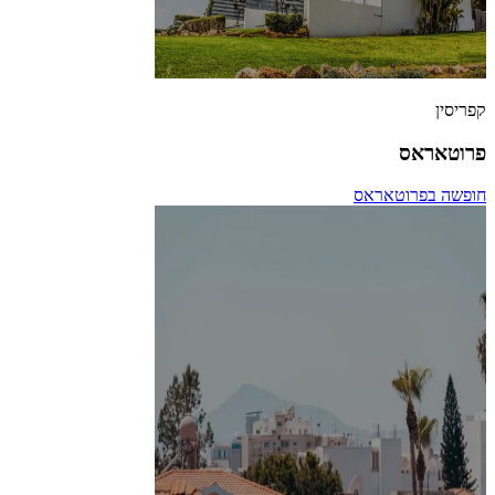
קפריסין
פרוטאראס
חופשה בפרוטאראס