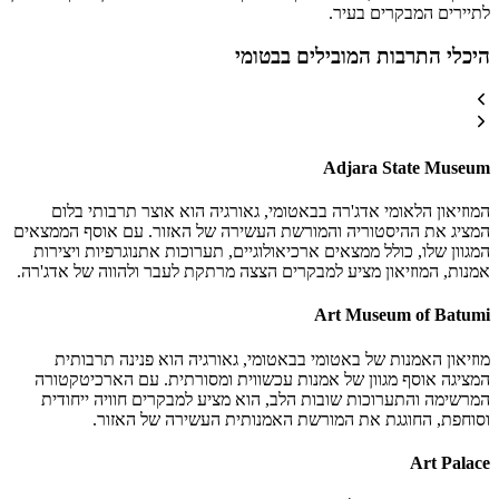
לתיירים המבקרים בעיר.
היכלי התרבות המובילים בבטומי
Adjara State Museum
המוזיאון הלאומי אדג'רה בבאטומי, גאורגיה הוא אוצר תרבותי בלום
המציג את ההיסטוריה והמורשת העשירה של האזור. עם אוסף הממצאים
המגוון שלו, כולל ממצאים ארכיאולוגיים, תערוכות אתנוגרפיות ויצירות
אמנות, המוזיאון מציע למבקרים הצצה מרתקת לעבר ולהווה של אדג'רה.
Art Museum of Batumi
מוזיאון האמנות של באטומי בבאטומי, גאורגיה הוא פנינה תרבותית
המציגה אוסף מגוון של אמנות עכשווית ומסורתית. עם הארכיטקטורה
המרשימה והתערוכות שובות הלב, הוא מציע למבקרים חוויה ייחודית
וסוחפת, החוגגת את המורשת האמנותית העשירה של האזור.
Art Palace