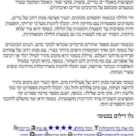
המציעות מאכלי ים טריים, פיצות, סושי ועוד. האוכל המקומי עשיר
בטעמים ומבוסס על מרכיבים טריים ואיכותיים.
חיי הלילה בבטומי תוססים ומגוונים. העיר מציעה מגוון רחב של ברים,
מועדונים ומסעדות עם מוזיקה חיה. תוכלו ליהנות מערבי קריוקי, הופעות
חיות ומסיבות עד השעות הקטנות של הלילה. בטומי היא עיר שלא
נרדמת, ותמיד יש מה לעשות בה גם בשעות הלילה המאוחרות.
בבטומי ישנם מספר אתרים מרכזיים שכדאי לבקר בהם. הגנים הבוטניים
של בטומי הם אחד המקומות היפים ביותר בעיר, עם מגוון רחב של צמחים
ופרחים מרחבי העולם. טיילת בטומי היא מקום נהדר לטיול רגלי או רכיבה
על אופניים, עם נוף מרהיב לים השחור. בנוסף, כדאי לבקר במגדל
האלפבית ובכיכר אירופה, שם תוכלו ליהנות מאדריכלות מרהיבה ונופים
עוצרי נשימה.
בטומי מציעה מגוון רחב של פעילויות מים. חופי העיר הם מקום נהדר
לרחצה ושיזוף, עם מים צלולים וחול נקי. תוכלו ליהנות מספורט ימי כמו
גלישת רוח, סקי מים וצלילה. בנוסף, ישנם מספר מרכזי ספורט ימי
המציעים השכרת ציוד והדרכות מקצועיות. בטומי היא יעד מושלם לחובבי
הים והספורט הימי.
גלו דילים בבטומי
גלו את כל החבילות
הכל כלול
4
&
עוד
בריכה
מתאים למשפחות
מועדון ילדים
חוף פרטי
ספא
קזינו