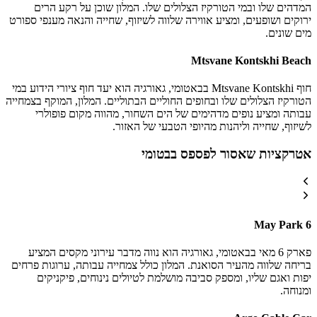
המדהים שלו ובמי הטורקיז הצלולים שלו. המלון שוכן על רקע הרים
ירוקים ושופעים, ומציע אווירה שלווה לשיזוף, שחייה והנאה מענפי ספורט
מים שונים.
Mtsvane Kontskhi Beach
חוף Mtsvane Kontskhi בבאטומי, גאורגיה הוא יעד חוף ציורי הידוע במי
הטורקיז הצלולים שלו ובחופים החוליים הבתוליים. המלון, המוקף בצמחייה
עבותה ומציע נופים מדהימים של הים השחור, מהווה מקום פופולרי
לשיזוף, שחייה וליהנות מהיופי הטבעי של האזור.
אטרקציות שאסור לפספס בבטומי
6 May Park
פארק 6 מאי בבאטומי, גאורגיה הוא נווה מדבר עירוני מקסים המציע
בריחה שלווה מהעיר הסואנת. המלון כולל צמחייה עבותה, ערוגות פרחים
יפות ואגם שליו, ומספק סביבה מושלמת לטיולים נינוחים, פיקניקים
ומנוחה.