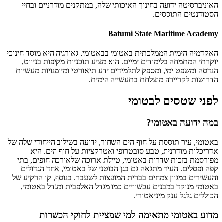
האוניברסיטה ידועה בחינוך האיכותי שלה, במתקנים מודרניים ובחיי
הסטודנטים התוססים.
Batumi State Maritime Academy
האקדמיה הימית הממלכתית באטומי בבאטומי, גאורגיה היא מוסד חינוכי
יוקרתי המתמחה בלימודים ימיים. הוא מציע תוכניות מקיפות בניווט,
הנדסה ומשפט ימי, ומספק לתלמידים ידע תיאורטי ומיומנויות מעשיות
הדרושות לקריירה מוצלחת בתעשייה הימית.
לפני שטסים לבטומי
במה ידועה באטומי?
באטומי, עיר תוססת על חוף הים השחור, ידועה בשילוב הייחודי שלה של
אדריכלות מודרנית, טבע סובטרופי ואטרקציות על חוף הים. היא
מפורסמת בזכות שדרות באטומי, טיילת ארוכה שלאורכה חופים, בתי
קפה ופסלים. העיר מתגאה גם בגן הבוטני של באטומי, אחד הגדולים
והעשירים במגוון צמחים בברית המועצות לשעבר. בנוסף, קו הרקיע של
באטומי מנוקד במבנים עכשוויים כמו מגדל האלפבית ומגדל באטומי,
הכוללים גלגל ענק מיניאטורי.
מדוע באטומי מתאימה למי שמציית לחוקי הכשרות