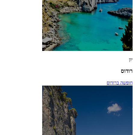
יון
רודוס
חופשה ברודוס