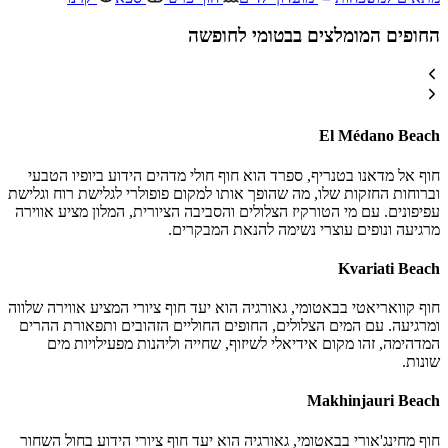
החופים המומלצים בבטומי לחופשה
El Médano Beach
חוף אל מדאנו בטנריף, ספרד הוא חוף חולי מדהים הידוע ביופיו הטבעי
וברוחות החזקות שלו, מה שהופך אותו למקום פופולרי לגלישת רוח וגלישת
עפיפונים. עם מי הטורקיז הצלולים והסביבה הציורית, המלון מציע אווירה
מרגיעה ונופים עוצרי נשימה להנאת המבקרים.
Kvariati Beach
חוף קוואריאטי בבאטומי, גאורגיה הוא יעד חוף ציורי המציע אווירה שלווה
ומרגיעה. עם המים הצלולים, החופים החוליים הזהובים ותפאורת ההרים
המדהימה, זהו מקום אידיאלי לשיזוף, שחייה וליהנות מפעילויות מים
שונות.
Makhinjauri Beach
חוף מחינג'אורי בבאטומי, גאורגיה הוא יעד חוף ציורי הידוע בחול השחור