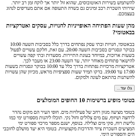
להשתמש בשירות האוטובוסים, שהוא זול יותר אך לוקח זמן רב יותר.
שירותי השכרת רכב זמינים גם בשדה התעופה אם אתם מעדיפים לנהוג
בעצמכם.
מהן שעות הפתיחה האופייניות לחנויות, עסקים ואטרקציות
בבאטומי?
בבאטומי, חנויות ובתי עסק נפתחים בדרך כלל בסביבות השעה 10:00
בבוקר ונסגרים בסביבות השעה 20:00. עם זאת, חלקם עשויים לפעול
בשעות ארוכות, במיוחד בעונת התיירות. מסעדות ובתי קפה עשויים
להישאר פתוחים מאוחר יותר, עד השעה 23:00 או מעבר לכך.
אטרקציות מרכזיות נפתחות בדרך כלל עד 10:00 בבוקר ונסגרות בשעות
17:00 עד 19:00. בדקו תמיד שעות ספציפיות מראש, מכיוון שהן עשויות
להשתנות בהתאם לעונה ולמקום.
גלו עוד...
בטומי מופיע ברשימות 10 החופים המומלצים
בטומי מציעה מגוון רחב של פעילויות מים. חופי העיר הם מקום נהדר
לרחצה ושיזוף, עם מים צלולים וחול נקי. תוכלו ליהנות מספורט ימי כמו
גלישת רוח, סקי מים וצלילה. בנוסף, ישנם מספר מרכזי ספורט ימי
המציעים השכרת ציוד והדרכות מקצועיות. בטומי היא יעד מושלם לחובבי
הים והספורט הימי.