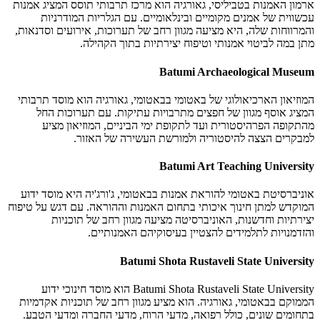
ארמון האמנות בטביליסי, גאורגיה הוא מרכז תרבותי תוסס המציג אמנות
עכשווית של אמנים מקומיים ובינלאומיים. עם הגלריות המודרניות
והמרווחות שלה, היא מציעה מגוון רחב של תערוכות, אירועים וסדנאות,
מתן במה לביטוי אמנותי וטיפוח יצירתיות בתוך הקהילה.
Batumi Archaeological Museum
המוזיאון הארכיאולוגי של באטומי בבאטומי, גאורגיה הוא מוסד תרבותי
המציג אוסף מגוון של חפצים מתרבויות עתיקות. עם תערוכות החל
מהתקופה הפרהיסטורית ועד לתקופת ימי הביניים, המוזיאון מציע
למבקרים הצצה להיסטוריה ולמורשת העשירה של האזור.
Batumi Art Teaching University
אוניברסיטת באטומי להוראת אמנות בבאטומי, ג'ורג'יה היא מוסד ידוע
המוקדש למתן חינוך איכותי בתחום האמנות וההוראה. עם דגש על טיפוח
יצירתיות וחדשנות, האוניברסיטה מציעה מגוון רחב של תוכניות
והזדמנויות לתלמידים להצטיין בעיסוקיהם האמנותיים.
Batumi Shota Rustaveli State University
Batumi Shota Rustaveli State University הוא מוסד חינוכי ידוע
הממוקם בבאטומי, גאורגיה. הוא מציע מגוון רחב של תוכניות אקדמיות
בתחומים שונים, כולל רפואה, מדעי הרוח, מדעי החברה ומדעי הטבע.