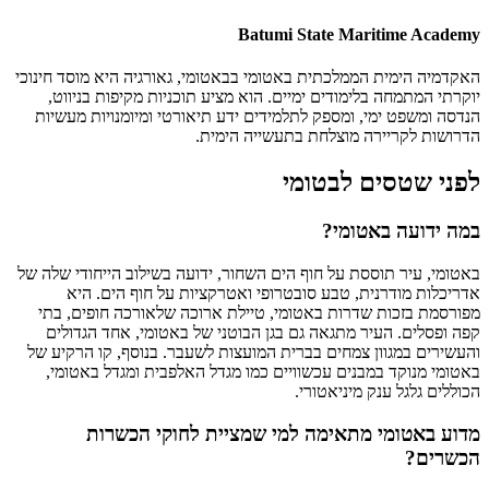
Batumi State Maritime Academy
האקדמיה הימית הממלכתית באטומי בבאטומי, גאורגיה היא מוסד חינוכי
יוקרתי המתמחה בלימודים ימיים. הוא מציע תוכניות מקיפות בניווט,
הנדסה ומשפט ימי, ומספק לתלמידים ידע תיאורטי ומיומנויות מעשיות
הדרושות לקריירה מוצלחת בתעשייה הימית.
לפני שטסים לבטומי
במה ידועה באטומי?
באטומי, עיר תוססת על חוף הים השחור, ידועה בשילוב הייחודי שלה של
אדריכלות מודרנית, טבע סובטרופי ואטרקציות על חוף הים. היא
מפורסמת בזכות שדרות באטומי, טיילת ארוכה שלאורכה חופים, בתי
קפה ופסלים. העיר מתגאה גם בגן הבוטני של באטומי, אחד הגדולים
והעשירים במגוון צמחים בברית המועצות לשעבר. בנוסף, קו הרקיע של
באטומי מנוקד במבנים עכשוויים כמו מגדל האלפבית ומגדל באטומי,
הכוללים גלגל ענק מיניאטורי.
מדוע באטומי מתאימה למי שמציית לחוקי הכשרות
הכשרים?