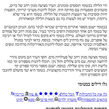
חיי הלילה בבטומי תוססים ומגוונים. העיר מציעה מגוון רחב של ברים,
מועדונים ומסעדות עם מוזיקה חיה. תוכלו ליהנות מערבי קריוקי, הופעות
חיות ומסיבות עד השעות הקטנות של הלילה. בטומי היא עיר שלא
נרדמת, ותמיד יש מה לעשות בה גם בשעות הלילה המאוחרות.
בבטומי ישנם מספר אתרים מרכזיים שכדאי לבקר בהם. הגנים הבוטניים
של בטומי הם אחד המקומות היפים ביותר בעיר, עם מגוון רחב של צמחים
ופרחים מרחבי העולם. טיילת בטומי היא מקום נהדר לטיול רגלי או רכיבה
על אופניים, עם נוף מרהיב לים השחור. בנוסף, כדאי לבקר במגדל
האלפבית ובכיכר אירופה, שם תוכלו ליהנות מאדריכלות מרהיבה ונופים
עוצרי נשימה.
בטומי מציעה מגוון רחב של פעילויות מים. חופי העיר הם מקום נהדר
לרחצה ושיזוף, עם מים צלולים וחול נקי. תוכלו ליהנות מספורט ימי כמו
גלישת רוח, סקי מים וצלילה. בנוסף, ישנם מספר מרכזי ספורט ימי
המציעים השכרת ציוד והדרכות מקצועיות. בטומי היא יעד מושלם לחובבי
הים והספורט הימי.
גלו דילים בבטומי
גלו את כל החבילות
הכל כלול
4
&
עוד
בריכה
מתאים למשפחות
מועדון ילדים
חוף פרטי
ספא
קזינו
החופים המומלצים בבטומי לחופשה