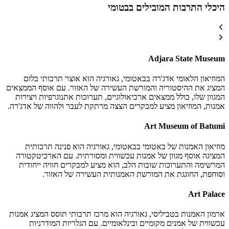
היכלי התרבות המובילים בבטומי
Adjara State Museum
המוזיאון הלאומי אדג'רה בבאטומי, גאורגיה הוא אוצר תרבותי בלום
המציג את ההיסטוריה והמורשת העשירה של האזור. עם אוסף הממצאים
המגוון שלו, כולל ממצאים ארכיאולוגיים, תערוכות אתנוגרפיות ויצירות
אמנות, המוזיאון מציע למבקרים הצצה מרתקת לעבר ולהווה של אדג'רה.
Art Museum of Batumi
מוזיאון האמנות של באטומי בבאטומי, גאורגיה הוא פנינה תרבותית
המציגה אוסף מגוון של אמנות עכשווית ומסורתית. עם הארכיטקטורה
המרשימה והתערוכות שובות הלב, הוא מציע למבקרים חוויה ייחודית
וסוחפת, החוגגת את המורשת האמנותית העשירה של האזור.
Art Palace
ארמון האמנות בטביליסי, גאורגיה הוא מרכז תרבותי תוסס המציג אמנות
עכשווית של אמנים מקומיים ובינלאומיים. עם הגלריות המודרניות