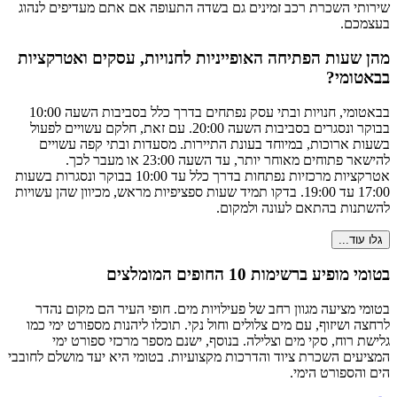
שירותי השכרת רכב זמינים גם בשדה התעופה אם אתם מעדיפים לנהוג
בעצמכם.
מהן שעות הפתיחה האופייניות לחנויות, עסקים ואטרקציות
בבאטומי?
בבאטומי, חנויות ובתי עסק נפתחים בדרך כלל בסביבות השעה 10:00
בבוקר ונסגרים בסביבות השעה 20:00. עם זאת, חלקם עשויים לפעול
בשעות ארוכות, במיוחד בעונת התיירות. מסעדות ובתי קפה עשויים
להישאר פתוחים מאוחר יותר, עד השעה 23:00 או מעבר לכך.
אטרקציות מרכזיות נפתחות בדרך כלל עד 10:00 בבוקר ונסגרות בשעות
17:00 עד 19:00. בדקו תמיד שעות ספציפיות מראש, מכיוון שהן עשויות
להשתנות בהתאם לעונה ולמקום.
גלו עוד...
בטומי מופיע ברשימות 10 החופים המומלצים
בטומי מציעה מגוון רחב של פעילויות מים. חופי העיר הם מקום נהדר
לרחצה ושיזוף, עם מים צלולים וחול נקי. תוכלו ליהנות מספורט ימי כמו
גלישת רוח, סקי מים וצלילה. בנוסף, ישנם מספר מרכזי ספורט ימי
המציעים השכרת ציוד והדרכות מקצועיות. בטומי היא יעד מושלם לחובבי
הים והספורט הימי.