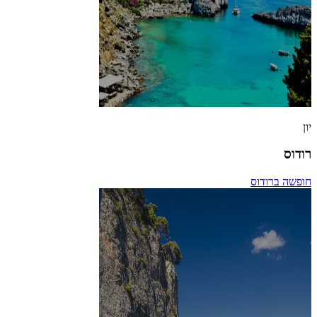
יון
רודוס
חופשה ברודוס