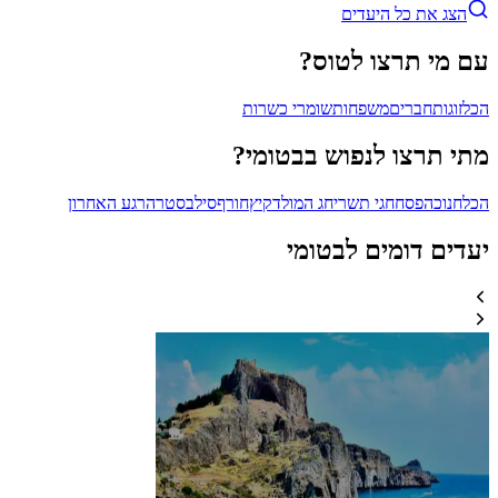
הצג את כל היעדים
עם מי תרצו לטוס?
הכל
זוגות
חברים
משפחות
שומרי כשרות
מתי תרצו לנפוש בבטומי?
הכל
חנוכה
פסח
חגי תשרי
חג המולד
קיץ
חורף
סילבסטר
הרגע האחרון
יעדים דומים לבטומי