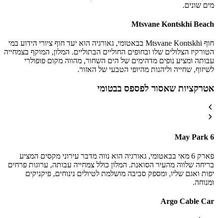
מים שונים.
Mtsvane Kontskhi Beach
חוף Mtsvane Kontskhi בבאטומי, גאורגיה הוא יעד חוף ציורי הידוע במי
הטורקיז הצלולים שלו ובחופים החוליים הבתוליים. המלון, המוקף בצמחייה
עבותה ומציע נופים מדהימים של הים השחור, מהווה מקום פופולרי
לשיזוף, שחייה וליהנות מהיופי הטבעי של האזור.
אטרקציות שאסור לפספס בבטומי
6 May Park
פארק 6 מאי בבאטומי, גאורגיה הוא נווה מדבר עירוני מקסים המציע
בריחה שלווה מהעיר הסואנת. המלון כולל צמחייה עבותה, ערוגות פרחים
יפות ואגם שליו, ומספק סביבה מושלמת לטיולים נינוחים, פיקניקים
ומנוחה.
Argo Cable Car