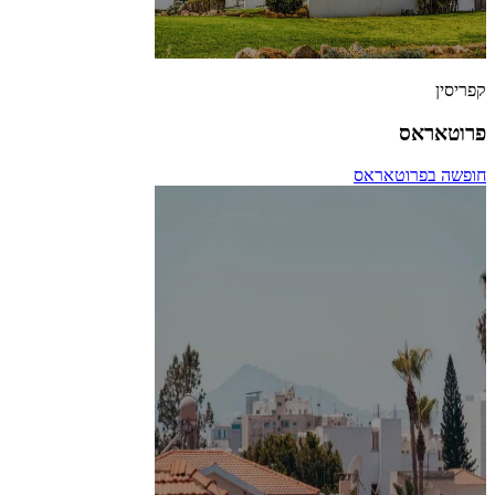
קפריסין
פרוטאראס
חופשה בפרוטאראס