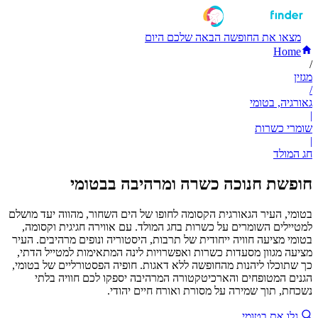
מצאו את החופשה הבאה שלכם היום
Home
/
מגזין
/
גאורגיה, בטומי
|
שומרי כשרות
|
חג המולד
חופשת חנוכה כשרה ומרהיבה בבטומי
בטומי, העיר הגאורגית הקסומה לחופו של הים השחור, מהווה יעד מושלם
למטיילים השומרים על כשרות בחג המולד. עם אווירה חגיגית וקסומה,
בטומי מציעה חוויה ייחודית של תרבות, היסטוריה ונופים מרהיבים. העיר
מציעה מגוון מסעדות כשרות ואפשרויות לינה המתאימות למטייל הדתי,
כך שתוכלו ליהנות מהחופשה ללא דאגות. חופיה הפסטורליים של בטומי,
הגנים המטופחים והארכיטקטורה המרהיבה יספקו לכם חוויה בלתי
נשכחת, תוך שמירה על מסורת ואורח חיים יהודי.
גלו את בטומי