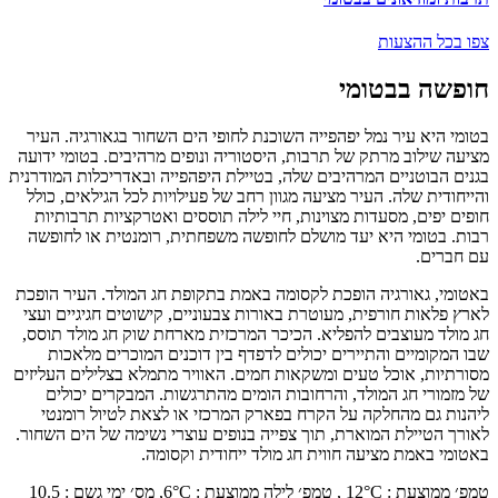
צפו בכל ההצעות
חופשה בבטומי
בטומי היא עיר נמל יפהפייה השוכנת לחופי הים השחור בגאורגיה. העיר
מציעה שילוב מרתק של תרבות, היסטוריה ונופים מרהיבים. בטומי ידועה
בגנים הבוטניים המרהיבים שלה, בטיילת היפהפייה ובאדריכלות המודרנית
והייחודית שלה. העיר מציעה מגוון רחב של פעילויות לכל הגילאים, כולל
חופים יפים, מסעדות מצוינות, חיי לילה תוססים ואטרקציות תרבותיות
רבות. בטומי היא יעד מושלם לחופשה משפחתית, רומנטית או לחופשה
עם חברים.
באטומי, גאורגיה הופכת לקסומה באמת בתקופת חג המולד. העיר הופכת
לארץ פלאות חורפית, מעוטרת באורות צבעוניים, קישוטים חגיגיים ועצי
חג מולד מעוצבים להפליא. הכיכר המרכזית מארחת שוק חג מולד תוסס,
שבו המקומיים והתיירים יכולים לדפדף בין דוכנים המוכרים מלאכות
מסורתיות, אוכל טעים ומשקאות חמים. האוויר מתמלא בצלילים העליזים
של מזמורי חג המולד, והרחובות הומים מהתרגשות. המבקרים יכולים
ליהנות גם מהחלקה על הקרח בפארק המרכזי או לצאת לטיול רומנטי
לאורך הטיילת המוארת, תוך צפייה בנופים עוצרי נשימה של הים השחור.
באטומי באמת מציעה חווית חג מולד ייחודית וקסומה.
טמפ׳ ממוצעת
:
°C ,
12
טמפ׳ לילה ממוצעת
:
°C,
6
מס׳ ימי גשם
:
10.5