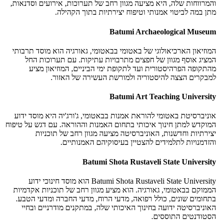
והמרווחות שלה, היא מציעה מגוון רחב של תערוכות, אירועים וסדנאות,
מתן במה לביטוי אמנותי וטיפוח יצירתיות בתוך הקהילה.
Batumi Archaeological Museum
המוזיאון הארכיאולוגי של באטומי בבאטומי, גאורגיה הוא מוסד תרבותי
המציג אוסף מגוון של חפצים מתרבויות עתיקות. עם תערוכות החל
מהתקופה הפרהיסטורית ועד לתקופת ימי הביניים, המוזיאון מציע
למבקרים הצצה להיסטוריה ולמורשת העשירה של האזור.
Batumi Art Teaching University
אוניברסיטת באטומי להוראת אמנות בבאטומי, ג'ורג'יה היא מוסד ידוע
המוקדש למתן חינוך איכותי בתחום האמנות וההוראה. עם דגש על טיפוח
יצירתיות וחדשנות, האוניברסיטה מציעה מגוון רחב של תוכניות
והזדמנויות לתלמידים להצטיין בעיסוקיהם האמנותיים.
Batumi Shota Rustaveli State University
Batumi Shota Rustaveli State University הוא מוסד חינוכי ידוע
הממוקם בבאטומי, גאורגיה. הוא מציע מגוון רחב של תוכניות אקדמיות
בתחומים שונים, כולל רפואה, מדעי הרוח, מדעי החברה ומדעי הטבע.
האוניברסיטה ידועה בחינוך האיכותי שלה, במתקנים מודרניים ובחיי
הסטודנטים התוססים.