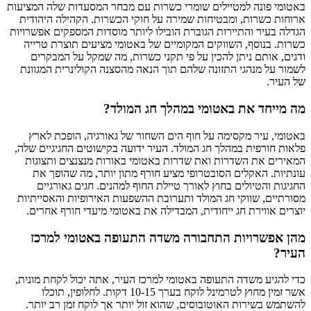
באטומי פונה למטיילים שומרי כשרות עם מבחר המסעדות שלה המציעות
ארוחות כשרות, ומבטיחות שמירה על חוקי הכשרות. הקהילה היהודית
הגדלה בעיר והתיירות הגוברת הובילו ליותר מוסדות המספקים אפשרויות
כשרות. בנוסף, השווקים המקומיים של באטומי מציעים תוצרת טרייה
ודגים, אותם ניתן להכין על פי תקני כשרות, מה שמקל על המבקרים
לשמור על מנהגי התזונה שלהם תוך הנאה מהסצנה הקולינרית המגוונת
של העיר.
מה מייחד את באטומי במהלך חג המולד?
באטומי, עיר מקסימה על חוף הים השחור של גאורגיה, הופכת לארץ
פלאות חורפית במהלך חג המולד. העיר ידועה בקישוטים החגיגיים שלה,
המאירים את השדרות ואת שדרות באטומי באורות מנצנצים ותצוגות
עונתיות. האקלים הסובטרופי מציע חורף מתון יותר, מה שהופך את
החגיגות והטיולים בחוץ לאורך טיילת החוף למהנים. חגים גאורגיים
מסורתיים, שווקי חג המולד ותערובת ההשפעות האירופיות והאסייתיות
יוצרים אווירת חג ייחודית, המבדילה את באטומי מיעדי חורף אחרים.
מהן אפשרויות התחבורה משדה התעופה באטומי למרכז
העיר?
כדי להגיע משדה התעופה באטומי למרכז העיר, אתה יכול לקחת מונית,
אשר זמין מחוץ לטרמינל לוקח בערך 10-15 דקות. לחלופין, תוכלו
להשתמש בשירות האוטובוסים, שהוא זול יותר אך לוקח זמן רב יותר.