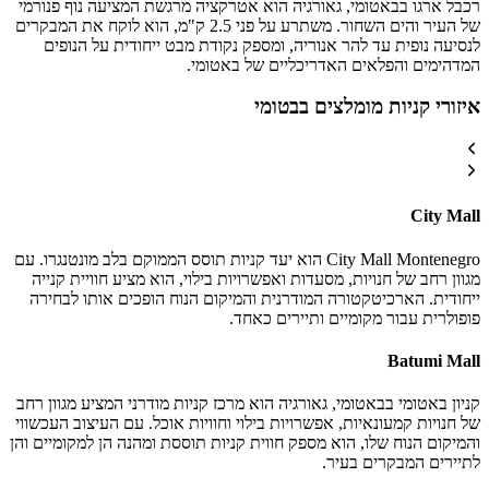
רכבל ארגו בבאטומי, גאורגיה הוא אטרקציה מרגשת המציעה נוף פנורמי
של העיר והים השחור. משתרע על פני 2.5 ק"מ, הוא לוקח את המבקרים
לנסיעה נופית עד להר אנוריה, ומספק נקודת מבט ייחודית על הנופים
המדהימים והפלאים האדריכליים של באטומי.
איזורי קניות מומלצים בבטומי
City Mall
City Mall Montenegro הוא יעד קניות תוסס הממוקם בלב מונטנגרו. עם
מגוון רחב של חנויות, מסעדות ואפשרויות בילוי, הוא מציע חוויית קנייה
ייחודית. הארכיטקטורה המודרנית והמיקום הנוח הופכים אותו לבחירה
פופולרית עבור מקומיים ותיירים כאחד.
Batumi Mall
קניון באטומי בבאטומי, גאורגיה הוא מרכז קניות מודרני המציע מגוון רחב
של חנויות קמעונאיות, אפשרויות בילוי וחוויות אוכל. עם העיצוב העכשווי
והמיקום הנוח שלו, הוא מספק חווית קניות תוססת ומהנה הן למקומיים והן
לתיירים המבקרים בעיר.