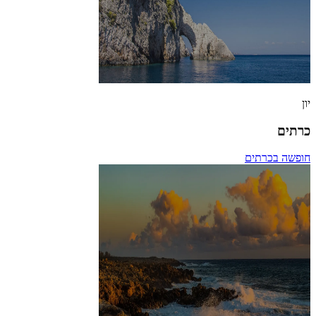
יון
כרתים
חופשה בכרתים