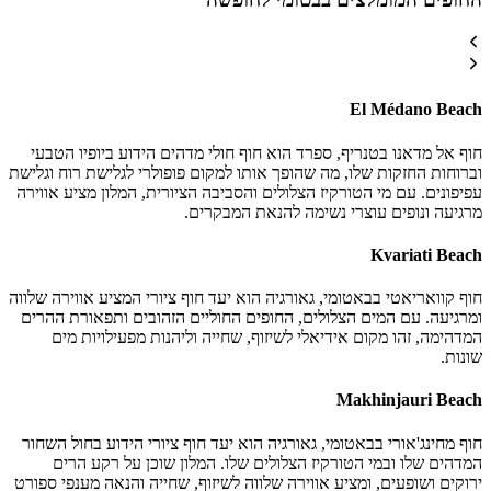
El Médano Beach
חוף אל מדאנו בטנריף, ספרד הוא חוף חולי מדהים הידוע ביופיו הטבעי
וברוחות החזקות שלו, מה שהופך אותו למקום פופולרי לגלישת רוח וגלישת
עפיפונים. עם מי הטורקיז הצלולים והסביבה הציורית, המלון מציע אווירה
מרגיעה ונופים עוצרי נשימה להנאת המבקרים.
Kvariati Beach
חוף קוואריאטי בבאטומי, גאורגיה הוא יעד חוף ציורי המציע אווירה שלווה
ומרגיעה. עם המים הצלולים, החופים החוליים הזהובים ותפאורת ההרים
המדהימה, זהו מקום אידיאלי לשיזוף, שחייה וליהנות מפעילויות מים
שונות.
Makhinjauri Beach
חוף מחינג'אורי בבאטומי, גאורגיה הוא יעד חוף ציורי הידוע בחול השחור
המדהים שלו ובמי הטורקיז הצלולים שלו. המלון שוכן על רקע הרים
ירוקים ושופעים, ומציע אווירה שלווה לשיזוף, שחייה והנאה מענפי ספורט