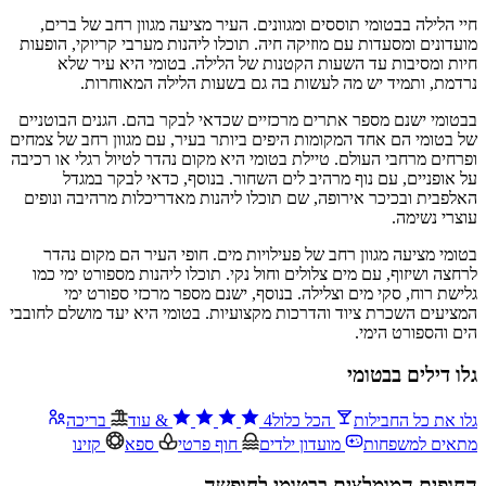
חיי הלילה בבטומי תוססים ומגוונים. העיר מציעה מגוון רחב של ברים,
מועדונים ומסעדות עם מוזיקה חיה. תוכלו ליהנות מערבי קריוקי, הופעות
חיות ומסיבות עד השעות הקטנות של הלילה. בטומי היא עיר שלא
נרדמת, ותמיד יש מה לעשות בה גם בשעות הלילה המאוחרות.
בבטומי ישנם מספר אתרים מרכזיים שכדאי לבקר בהם. הגנים הבוטניים
של בטומי הם אחד המקומות היפים ביותר בעיר, עם מגוון רחב של צמחים
ופרחים מרחבי העולם. טיילת בטומי היא מקום נהדר לטיול רגלי או רכיבה
על אופניים, עם נוף מרהיב לים השחור. בנוסף, כדאי לבקר במגדל
האלפבית ובכיכר אירופה, שם תוכלו ליהנות מאדריכלות מרהיבה ונופים
עוצרי נשימה.
בטומי מציעה מגוון רחב של פעילויות מים. חופי העיר הם מקום נהדר
לרחצה ושיזוף, עם מים צלולים וחול נקי. תוכלו ליהנות מספורט ימי כמו
גלישת רוח, סקי מים וצלילה. בנוסף, ישנם מספר מרכזי ספורט ימי
המציעים השכרת ציוד והדרכות מקצועיות. בטומי היא יעד מושלם לחובבי
הים והספורט הימי.
גלו דילים בבטומי
גלו את כל החבילות
הכל כלול
4
&
עוד
בריכה
מתאים למשפחות
מועדון ילדים
חוף פרטי
ספא
קזינו
החופים המומלצים בבטומי לחופשה