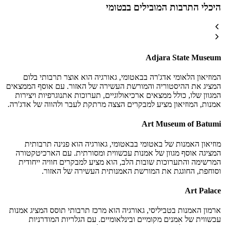
היכלי התרבות המובילים בבטומי
Adjara State Museum
המוזיאון הלאומי אדג'רה בבאטומי, גאורגיה הוא אוצר תרבותי בלום
המציג את ההיסטוריה והמורשת העשירה של האזור. עם אוסף הממצאים
המגוון שלו, כולל ממצאים ארכיאולוגיים, תערוכות אתנוגרפיות ויצירות
אמנות, המוזיאון מציע למבקרים הצצה מרתקת לעבר ולהווה של אדג'רה.
Art Museum of Batumi
מוזיאון האמנות של באטומי בבאטומי, גאורגיה הוא פנינה תרבותית
המציגה אוסף מגוון של אמנות עכשווית ומסורתית. עם הארכיטקטורה
המרשימה והתערוכות שובות הלב, הוא מציע למבקרים חוויה ייחודית
וסוחפת, החוגגת את המורשת האמנותית העשירה של האזור.
Art Palace
ארמון האמנות בטביליסי, גאורגיה הוא מרכז תרבותי תוסס המציג אמנות
עכשווית של אמנים מקומיים ובינלאומיים. עם הגלריות המודרניות