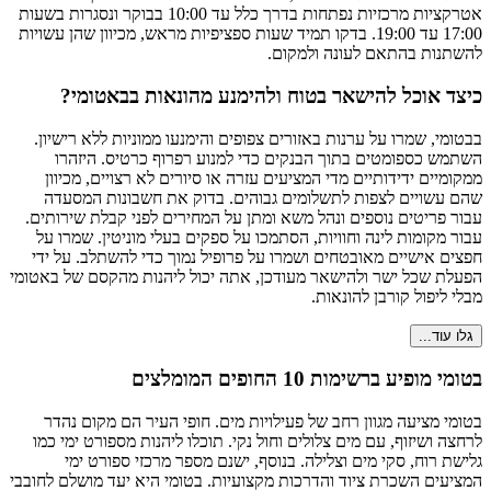
אטרקציות מרכזיות נפתחות בדרך כלל עד 10:00 בבוקר ונסגרות בשעות
17:00 עד 19:00. בדקו תמיד שעות ספציפיות מראש, מכיוון שהן עשויות
להשתנות בהתאם לעונה ולמקום.
כיצד אוכל להישאר בטוח ולהימנע מהונאות בבאטומי?
בבטומי, שמרו על ערנות באזורים צפופים והימנעו ממוניות ללא רישיון.
השתמש כספומטים בתוך הבנקים כדי למנוע רפרוף כרטיס. היזהרו
ממקומיים ידידותיים מדי המציעים עזרה או סיורים לא רצויים, מכיוון
שהם עשויים לצפות לתשלומים גבוהים. בדוק את חשבונות המסעדה
עבור פריטים נוספים ונהל משא ומתן על המחירים לפני קבלת שירותים.
עבור מקומות לינה וחוויות, הסתמכו על ספקים בעלי מוניטין. שמרו על
חפצים אישיים מאובטחים ושמרו על פרופיל נמוך כדי להשתלב. על ידי
הפעלת שכל ישר ולהישאר מעודכן, אתה יכול ליהנות מהקסם של באטומי
מבלי ליפול קורבן להונאות.
גלו עוד...
בטומי מופיע ברשימות 10 החופים המומלצים
בטומי מציעה מגוון רחב של פעילויות מים. חופי העיר הם מקום נהדר
לרחצה ושיזוף, עם מים צלולים וחול נקי. תוכלו ליהנות מספורט ימי כמו
גלישת רוח, סקי מים וצלילה. בנוסף, ישנם מספר מרכזי ספורט ימי
המציעים השכרת ציוד והדרכות מקצועיות. בטומי היא יעד מושלם לחובבי