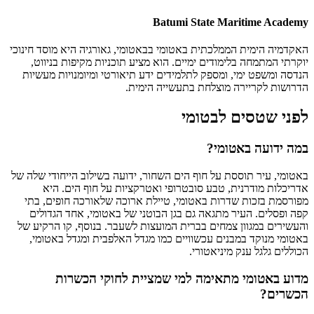
Batumi State Maritime Academy
האקדמיה הימית הממלכתית באטומי בבאטומי, גאורגיה היא מוסד חינוכי
יוקרתי המתמחה בלימודים ימיים. הוא מציע תוכניות מקיפות בניווט,
הנדסה ומשפט ימי, ומספק לתלמידים ידע תיאורטי ומיומנויות מעשיות
הדרושות לקריירה מוצלחת בתעשייה הימית.
לפני שטסים לבטומי
במה ידועה באטומי?
באטומי, עיר תוססת על חוף הים השחור, ידועה בשילוב הייחודי שלה של
אדריכלות מודרנית, טבע סובטרופי ואטרקציות על חוף הים. היא
מפורסמת בזכות שדרות באטומי, טיילת ארוכה שלאורכה חופים, בתי
קפה ופסלים. העיר מתגאה גם בגן הבוטני של באטומי, אחד הגדולים
והעשירים במגוון צמחים בברית המועצות לשעבר. בנוסף, קו הרקיע של
באטומי מנוקד במבנים עכשוויים כמו מגדל האלפבית ומגדל באטומי,
הכוללים גלגל ענק מיניאטורי.
מדוע באטומי מתאימה למי שמציית לחוקי הכשרות
הכשרים?