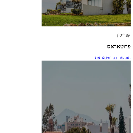
קפריסין
פרוטאראס
חופשה בפרוטאראס