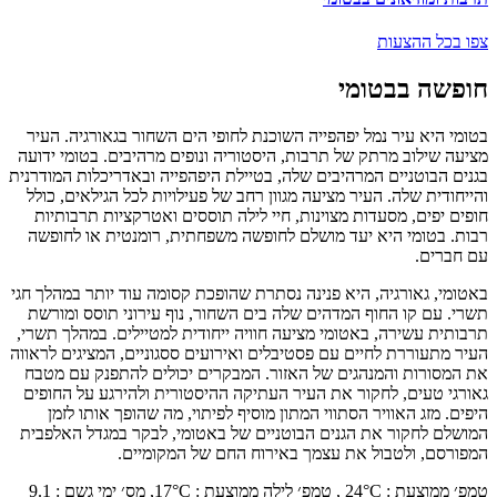
צפו בכל ההצעות
חופשה בבטומי
בטומי היא עיר נמל יפהפייה השוכנת לחופי הים השחור בגאורגיה. העיר
מציעה שילוב מרתק של תרבות, היסטוריה ונופים מרהיבים. בטומי ידועה
בגנים הבוטניים המרהיבים שלה, בטיילת היפהפייה ובאדריכלות המודרנית
והייחודית שלה. העיר מציעה מגוון רחב של פעילויות לכל הגילאים, כולל
חופים יפים, מסעדות מצוינות, חיי לילה תוססים ואטרקציות תרבותיות
רבות. בטומי היא יעד מושלם לחופשה משפחתית, רומנטית או לחופשה
עם חברים.
באטומי, גאורגיה, היא פנינה נסתרת שהופכת קסומה עוד יותר במהלך חגי
תשרי. עם קו החוף המדהים שלה בים השחור, נוף עירוני תוסס ומורשת
תרבותית עשירה, באטומי מציעה חוויה ייחודית למטיילים. במהלך תשרי,
העיר מתעוררת לחיים עם פסטיבלים ואירועים ססגוניים, המציגים לראווה
את המסורות והמנהגים של האזור. המבקרים יכולים להתפנק עם מטבח
גאורגי טעים, לחקור את העיר העתיקה ההיסטורית ולהירגע על החופים
היפים. מזג האוויר הסתווי המתון מוסיף לפיתוי, מה שהופך אותו לזמן
המושלם לחקור את הגנים הבוטניים של באטומי, לבקר במגדל האלפבית
המפורסם, ולטבול את עצמך באירוח החם של המקומיים.
טמפ׳ ממוצעת
:
°C ,
24
טמפ׳ לילה ממוצעת
:
°C,
17
מס׳ ימי גשם
:
9.1