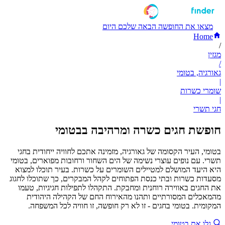
מצאו את החופשה הבאה שלכם היום
Home
/
מגזין
/
גאורגיה, בטומי
|
שומרי כשרות
|
חגי תשרי
חופשת חגים כשרה ומרהיבה בבטומי
בטומי, העיר הקסומה של גאורגיה, מזמינה אתכם לחוויה ייחודית בחגי
תשרי. עם נופים עוצרי נשימה של הים השחור ורחובות מפוארים, בטומי
היא היעד המושלם למטיילים השומרים על כשרות. בעיר תוכלו למצוא
מסעדות כשרות ובתי כנסת הפתוחים לקהל המבקרים, כך שתוכלו לחגוג
את החגים באווירה רוחנית ומחבקת. התקהלו לתפילות חגיגיות, טעמו
מהמאכלים המסורתיים ותהנו מהאירוח החם של הקהילה היהודית
המקומית. בטומי בחגים - זו לא רק חופשה, זו חוויה לכל המשפחה.
גלו את בטומי