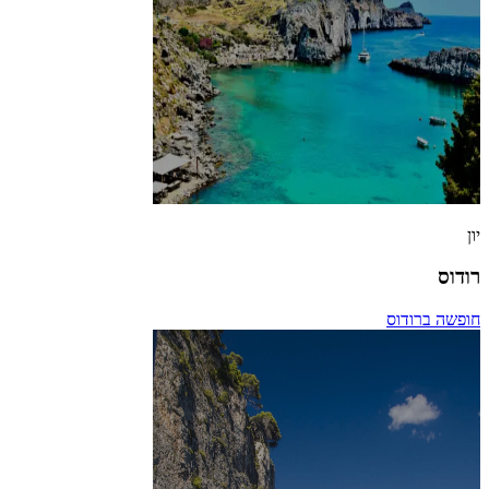
יון
רודוס
חופשה ברודוס