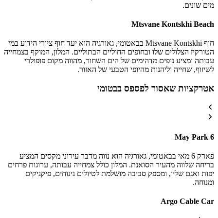
מים שונים.
Mtsvane Kontskhi Beach
חוף Mtsvane Kontskhi בבאטומי, גאורגיה הוא יעד חוף ציורי הידוע במי
הטורקיז הצלולים שלו ובחופים החוליים הבתוליים. המלון, המוקף בצמחייה
עבותה ומציע נופים מדהימים של הים השחור, מהווה מקום פופולרי
לשיזוף, שחייה וליהנות מהיופי הטבעי של האזור.
אטרקציות שאסור לפספס בבטומי
6 May Park
פארק 6 מאי בבאטומי, גאורגיה הוא נווה מדבר עירוני מקסים המציע
בריחה שלווה מהעיר הסואנת. המלון כולל צמחייה עבותה, ערוגות פרחים
יפות ואגם שליו, ומספק סביבה מושלמת לטיולים נינוחים, פיקניקים
ומנוחה.
Argo Cable Car