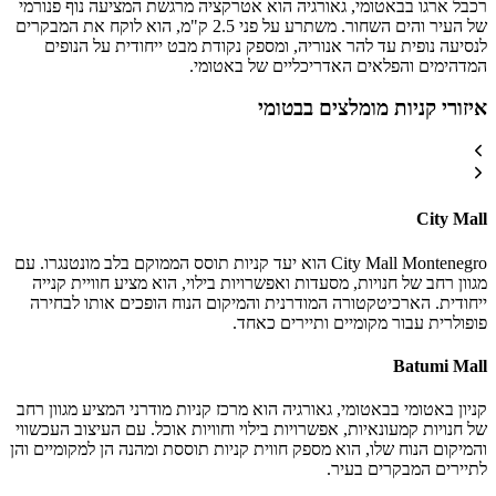
רכבל ארגו בבאטומי, גאורגיה הוא אטרקציה מרגשת המציעה נוף פנורמי
של העיר והים השחור. משתרע על פני 2.5 ק"מ, הוא לוקח את המבקרים
לנסיעה נופית עד להר אנוריה, ומספק נקודת מבט ייחודית על הנופים
המדהימים והפלאים האדריכליים של באטומי.
איזורי קניות מומלצים בבטומי
City Mall
City Mall Montenegro הוא יעד קניות תוסס הממוקם בלב מונטנגרו. עם
מגוון רחב של חנויות, מסעדות ואפשרויות בילוי, הוא מציע חוויית קנייה
ייחודית. הארכיטקטורה המודרנית והמיקום הנוח הופכים אותו לבחירה
פופולרית עבור מקומיים ותיירים כאחד.
Batumi Mall
קניון באטומי בבאטומי, גאורגיה הוא מרכז קניות מודרני המציע מגוון רחב
של חנויות קמעונאיות, אפשרויות בילוי וחוויות אוכל. עם העיצוב העכשווי
והמיקום הנוח שלו, הוא מספק חווית קניות תוססת ומהנה הן למקומיים והן
לתיירים המבקרים בעיר.