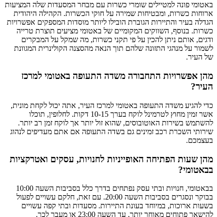
באטומי פונה למטיילים שומרי כשרות עם מבחר המסעדות שלה המציעות
ארוחות כשרות, ומבטיחות שמירה על חוקי הכשרות. הקהילה היהודית
הגדלה בעיר והתיירות הגוברת הובילו ליותר מוסדות המספקים אפשרויות
כשרות. בנוסף, השווקים המקומיים של באטומי מציעים תוצרת טרייה
ודגים, אותם ניתן להכין על פי תקני כשרות, מה שמקל על המבקרים
לשמור על מנהגי התזונה שלהם תוך הנאה מהסצנה הקולינרית המגוונת
של העיר.
מהן אפשרויות התחבורה משדה התעופה באטומי למרכז
העיר?
כדי להגיע משדה התעופה באטומי למרכז העיר, אתה יכול לקחת מונית,
אשר זמין מחוץ לטרמינל לוקח בערך 10-15 דקות. לחלופין, תוכלו
להשתמש בשירות האוטובוסים, שהוא זול יותר אך לוקח זמן רב יותר.
שירותי השכרת רכב זמינים גם בשדה התעופה אם אתם מעדיפים לנהוג
בעצמכם.
מהן שעות הפתיחה האופייניות לחנויות, עסקים ואטרקציות
בבאטומי?
בבאטומי, חנויות ובתי עסק נפתחים בדרך כלל בסביבות השעה 10:00
בבוקר ונסגרים בסביבות השעה 20:00. עם זאת, חלקם עשויים לפעול
בשעות ארוכות, במיוחד בעונת התיירות. מסעדות ובתי קפה עשויים
להישאר פתוחים מאוחר יותר, עד השעה 23:00 או מעבר לכך.