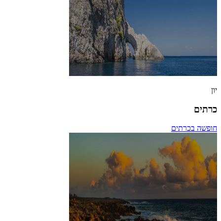
יון
כרתים
חופשה בכרתים