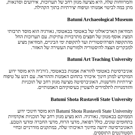
והמרווחות שלה, היא מציעה מגוון רחב של תערוכות, אירועים וסדנאות,
מתן במה לביטוי אמנותי וטיפוח יצירתיות בתוך הקהילה.
Batumi Archaeological Museum
המוזיאון הארכיאולוגי של באטומי בבאטומי, גאורגיה הוא מוסד תרבותי
המציג אוסף מגוון של חפצים מתרבויות עתיקות. עם תערוכות החל
מהתקופה הפרהיסטורית ועד לתקופת ימי הביניים, המוזיאון מציע
למבקרים הצצה להיסטוריה ולמורשת העשירה של האזור.
Batumi Art Teaching University
אוניברסיטת באטומי להוראת אמנות בבאטומי, ג'ורג'יה היא מוסד ידוע
המוקדש למתן חינוך איכותי בתחום האמנות וההוראה. עם דגש על טיפוח
יצירתיות וחדשנות, האוניברסיטה מציעה מגוון רחב של תוכניות
והזדמנויות לתלמידים להצטיין בעיסוקיהם האמנותיים.
Batumi Shota Rustaveli State University
Batumi Shota Rustaveli State University הוא מוסד חינוכי ידוע
הממוקם בבאטומי, גאורגיה. הוא מציע מגוון רחב של תוכניות אקדמיות
בתחומים שונים, כולל רפואה, מדעי הרוח, מדעי החברה ומדעי הטבע.
האוניברסיטה ידועה בחינוך האיכותי שלה, במתקנים מודרניים ובחיי
הסטודנטים התוססים.