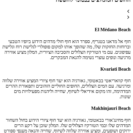
El Médano Beach
חוף אל מדאנו בטנריף, ספרד הוא חוף חולי מדהים הידוע ביופיו הטבעי
וברוחות החזקות שלו, מה שהופך אותו למקום פופולרי לגלישת רוח וגלישת
עפיפונים. עם מי הטורקיז הצלולים והסביבה הציורית, המלון מציע אווירה
מרגיעה ונופים עוצרי נשימה להנאת המבקרים.
Kvariati Beach
חוף קוואריאטי בבאטומי, גאורגיה הוא יעד חוף ציורי המציע אווירה שלווה
ומרגיעה. עם המים הצלולים, החופים החוליים הזהובים ותפאורת ההרים
המדהימה, זהו מקום אידיאלי לשיזוף, שחייה וליהנות מפעילויות מים
שונות.
Makhinjauri Beach
חוף מחינג'אורי בבאטומי, גאורגיה הוא יעד חוף ציורי הידוע בחול השחור
המדהים שלו ובמי הטורקיז הצלולים שלו. המלון שוכן על רקע הרים
ירוקים ושופעים, ומציע אווירה שלווה לשיזוף, שחייה והנאה מענפי ספורט