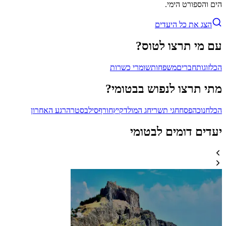
הים והספורט הימי.
הצג את כל היעדים
עם מי תרצו לטוס?
הכל
זוגות
חברים
משפחות
שומרי כשרות
מתי תרצו לנפוש בבטומי?
הכל
חנוכה
פסח
חגי תשרי
חג המולד
קיץ
חורף
סילבסטר
הרגע האחרון
יעדים דומים לבטומי