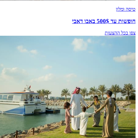
טיסה ומלון
חופשות עד 500$ באבו דאבי
צפו בכל ההצעות