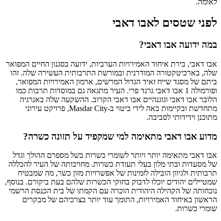
לאומה.
לפני שטסים לאבו דאבי
במה ידועה אבו דאבי?
אבו דאבי, בירת איחוד האמירויות הערביות, ידועה בסגנון החיים המפואר
שלה, בארכיטקטורה המודרנית ובמורשת התרבותית העשירה שלה. זהו
ביתם של מסגד שייח זאיד הגדול המרשים, ארמון האמירויות המפואר,
ופורמולה 1 אבו דאבי גרנד פרי. העיר מתגאה גם במוסדות תרבות כמו
הלובר אבו דאבי וגוגנהיים אבו דאבי הקרוב. ההשקעה שלה באנרגיה
מתחדשת ובקיימות באה לידי ביטוי ב-Masdar City, פרויקט עירוני
מתוכנן וידידותי לסביבה.
מדוע אבו דאבי מתאימה למי שמקפיד על תזונה כשרה?
אבו דאבי מתאימה יותר ויותר לשומרי כשרות בשל מספרם ההולך וגדל
של מסעדות ובתי מלון בעלי תעודת כשרות. מחויבותה של העיר להכללה
תרבותית ולגיוון הובילה לזמינות של אפשרויות מזון כשר, מה שמבטיח
שמטיילים יהודים יוכלו לדבוק בחוקי הכשרות שלהם בעת ביקורם. בנוסף,
נוכחותה של הקהילה היהודית הוכרה עם הקמתו של בית הכנסת הרשמי
הראשון באיחוד האמירויות, התומך עוד יותר בצרכיהם של מבקרים
שומרי כשרות.