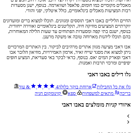
מאכלים מקומיים כמו חומוס, פלאפל ושווארמה. בנוסף, ישנן מסעדות
רבות המציעות מאכלים בינלאומיים, כולל איטלקי, יפני והודי.
החיים הליליים באבו דאבי תוססים ומגוונים. תוכלו למצוא ברים ומועדונים
יוקרתיים המציעים מוזיקה חיה, תקליטנים בינלאומיים ואווירה ייחודית.
בנוסף, ישנם בתי קפה ומסעדות הפתוחים עד שעות הלילה המאוחרות,
בהם תוכלו ליהנות מארוחה טובה או משקה מרענן.
אבו דאבי מציעה מגוון אתרים מרהיבים לביקור. בין האתרים המרכזיים
ניתן למצוא את מסגד שייח זאיד, ארמון האמירויות, מוזיאון הלובר אבו
דאבי ופארק המים יאס. בנוסף, כדאי לבקר באי סעדיאת, המציע חופים
יפיפיים ומרכזי תרבות ואמנות.
גלו דילים באבו דאבי
גלו את כל החבילות
ארוחת בוקר כלולה
4
&
עוד
בריכה
מתאים למשפחות
ספא
קזינו
מקום חניה
איזורי קניות מומלצים באבו דאבי