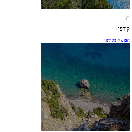
יון
קורפו
חופשה בקורפו