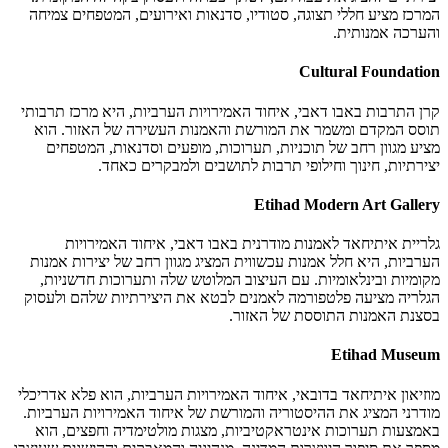
המרכז מציע חללי תצוגה, סטודיו, סדנאות ואירועים, המטפחים צמיחה
והערכה אמנותית.
Cultural Foundation
קרן התרבות באבו דאבי, איחוד האמירויות הערביות, היא מרכז תרבותי
תוסס המקדם ומשמר את המורשת והאמנות העשירה של האזור. הוא
מציע מגוון רחב של תוכניות, תערוכות, מופעים וסדנאות, המטפחים
יצירתיות, חינוך וחילופי תרבות לתושבים ולמבקרים כאחד.
Etihad Modern Art Gallery
גלריית איתיחאד לאמנות מודרנית באבו דאבי, איחוד האמירויות
הערביות, היא חלל אמנות עכשווית המציג מגוון רחב של יצירות אמנות
מקומיות ובינלאומיות. עם העיצוב המלוטש שלה ותערוכות חדשניות,
הגלריה מציעה פלטפורמה לאמנים לבטא את היצירתיות שלהם ולעסוק
בסצנת האמנות התוססת של האזור.
Etihad Museum
מוזיאון איתיחאד בדובאי, איחוד האמירויות הערביות, הוא פלא אדריכלי
מודרני המציג את ההיסטוריה והמורשת של איחוד האמירויות הערביות.
באמצעות תערוכות אינטראקטיביות, מצגות מולטימדיה וחפצים, הוא