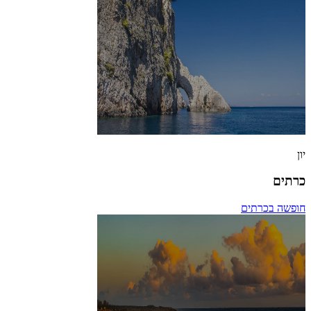
יון
כרתים
חופשה בכרתים