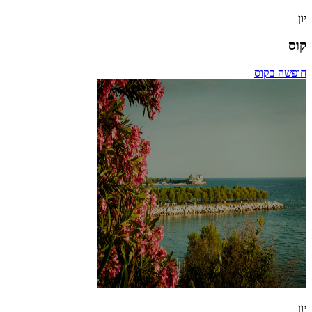
יון
קוס
חופשה בקוס
יון