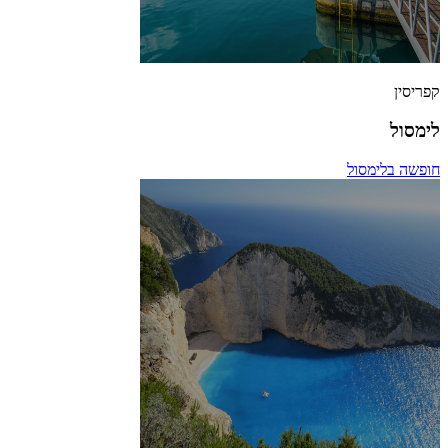
קפריסין
לימסול
חופשה בלימסול