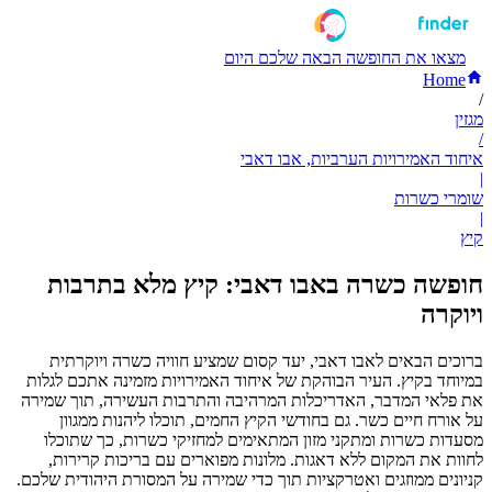
מצאו את החופשה הבאה שלכם היום
Home
/
מגזין
/
איחוד האמירויות הערביות, אבו דאבי
|
שומרי כשרות
|
קיץ
חופשה כשרה באבו דאבי: קיץ מלא בתרבות
ויוקרה
ברוכים הבאים לאבו דאבי, יעד קסום שמציע חוויה כשרה ויוקרתית
במיוחד בקיץ. העיר הבוהקת של איחוד האמירויות מזמינה אתכם לגלות
את פלאי המדבר, האדריכלות המרהיבה והתרבות העשירה, תוך שמירה
על אורח חיים כשר. גם בחודשי הקיץ החמים, תוכלו ליהנות ממגוון
מסעדות כשרות ומתקני מזון המתאימים למחזיקי כשרות, כך שתוכלו
לחוות את המקום ללא דאגות. מלונות מפוארים עם בריכות קרירות,
קניונים ממוזגים ואטרקציות תוך כדי שמירה על המסורת היהודית שלכם.