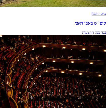
טיסה ומלון
סופ"ש באבו דאבי
צפו בכל ההצעות