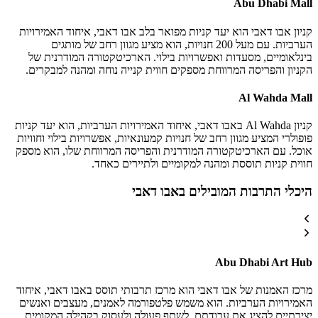
Abu Dhabi Mall
קניון אבו דאבי הוא יעד קניות מפואר בלב אבו דאבי, איחוד האמירויות
הערביות. עם מעל 200 חנויות, הוא מציע מגוון רחב של מותגים
בינלאומיים, מסעדות ואפשרויות בילוי. הארכיטקטורה המודרנית של
הקניון והפריסה המרווחת מספקים חווית קנייה נוחה ומהנה למבקרים.
Al Wahda Mall
קניון Al Wahda באבו דאבי, איחוד האמירויות הערביות, הוא יעד קניות
פופולרי המציע מגוון רחב של חנויות קמעונאיות, אפשרויות בילוי וחוויות
אוכל. עם הארכיטקטורה המודרנית והפריסה המרווחת שלו, הוא מספק
חווית קניות תוססת ומהנה למקומיים ולתיירים כאחד.
היכלי התרבות המובילים באבו דאבי
Abu Dhabi Art Hub
מרכז האמנות של אבו דאבי הוא מרכז תרבותי תוסס באבו דאבי, איחוד
האמירויות הערביות. הוא משמש פלטפורמה לאמנים, מעצבים ואנשים
יצירתיים להציג את עבודתם, לשתף פעולה ולעסוק בקהילה המקומית.