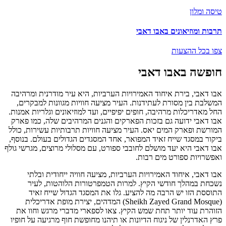
טיסה ומלון
תרבות ומוזיאונים באבו דאבי
צפו בכל ההצעות
חופשה באבו דאבי
אבו דאבי, בירת איחוד האמירויות הערביות, היא עיר מודרנית ומרהיבה
המשלבת בין מסורת לעתידנות. העיר מציעה חוויות מגוונות למבקרים,
החל מאדריכלות מרהיבה, חופים יפיפיים, ועד למוזיאונים וגלריות אמנות.
אבו דאבי ידועה גם בזכות הפארקים והגנים המרהיבים שלה, כמו פארק
המורשת ופארק המים יאס. העיר מציעה חוויות תרבותיות עשירות, כולל
ביקור במסגד שייח זאיד המפואר, אחד המסגדים הגדולים בעולם. בנוסף,
אבו דאבי היא יעד מושלם לחובבי ספורט, עם מסלולי מרוצים, מגרשי גולף
ואפשרויות ספורט מים רבות.
אבו דאבי, איחוד האמירויות הערביות, מציעה חוויה ייחודית ובלתי
נשכחת במהלך חודשי הקיץ. למרות הטמפרטורות הלוהטות, לעיר
התוססת הזו יש הרבה מה להציע. גלו את המסגד הגדול שייח זאיד
(Sheikh Zayed Grand Mosque) המדהים, יצירת מופת אדריכלית
הזוהרת עוד יותר תחת שמש הקיץ. צאו לספארי מדברי מרגש וחוו את
פרץ האדרנלין של ניגוח הדיונות או תיהנו מחופשת חוף מרגיעה על חופיו