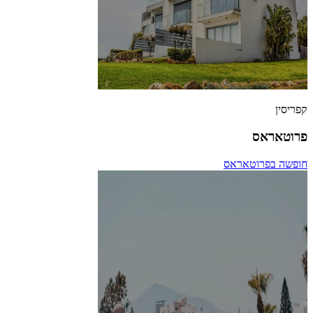
קפריסין
פרוטאראס
חופשה בפרוטאראס