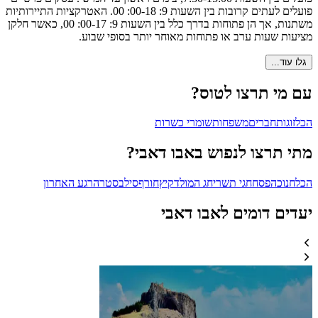
פועלים לעתים קרובות בין השעות 9: 00-18: 00. האטרקציות התיירותיות
משתנות, אך הן פתוחות בדרך כלל בין השעות 9: 00-17: 00, כאשר חלקן
מציעות שעות ערב או פתוחות מאוחר יותר בסופי שבוע.
גלו עוד...
עם מי תרצו לטוס?
הכל
זוגות
חברים
משפחות
שומרי כשרות
מתי תרצו לנפוש באבו דאבי?
הכל
חנוכה
פסח
חגי תשרי
חג המולד
קיץ
חורף
סילבסטר
הרגע האחרון
יעדים דומים לאבו דאבי