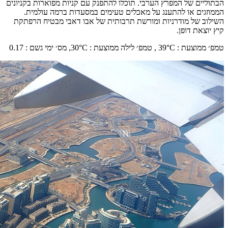
הבתוליים של המפרץ הערבי. תוכלו להתפנק עם קניות מפוארות בקניונים
הממוזגים או להתענג על מאכלים טעימים במסעדות ברמה עולמית.
השילוב של מודרניות ומורשת תרבותית של אבו דאבי מבטיח הרפתקת
קיץ יוצאת דופן.
טמפ׳ ממוצעת
:
°C ,
39
טמפ׳ לילה ממוצעת
:
°C,
30
מס׳ ימי גשם
:
0.17