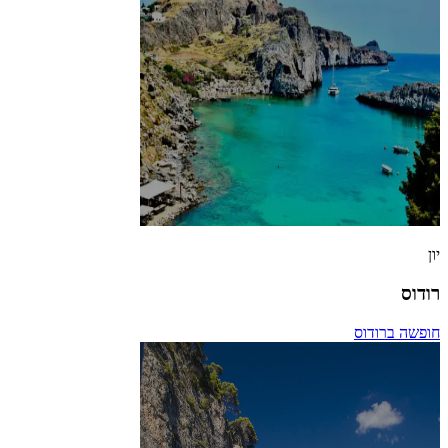
יון
רודוס
חופשה ברודוס