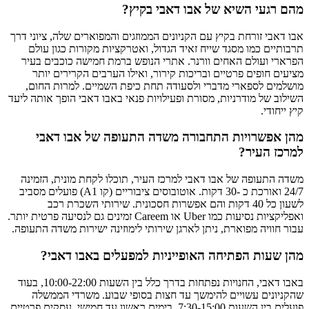
מהם רגעי השיא של אבו דאבי בקיץ?
אבו דאבי זורחת בקיץ עם הקניונים הממוזגים והמפוארים שלה, ציוני דרך
תרבותיים כמו מסגד שייח זאיד הגדול, ואטרקציות מקורות כגון עולם
הפרארי ועולם האחים וורנר. אתרי הנופש ברמת חמישה כוכבים בעיר
מציעים חופים פרטיים ובריכות קירור, ואילו הערבים הקרירים יותר
מושלמים לספארי מדברי ולסעודה תחת כיפת השמיים. למרות החום,
השילוב של מודרניות, מסורת ופעילויות פנאי באבו דאבי הופך אותה ליעד
קיץ ייחודי.
מהן אפשרויות התחבורה משדה התעופה של אבו דאבי
למרכז העיר?
משדה התעופה של אבו דאבי למרכז העיר, תוכלו לקחת מונית, הזמינה
24/7 ואורכת כ -30 דקות. אוטובוסים ציבוריים (קו A1) פועלים מסביב
לשעון כל 40 דקות והם אפשרות חסכונית. שירותי השכרת רכב
ואפליקציות נסיעות כמו Uber או Careem זמינים גם לנסיעה פרטית יותר.
עבור חוויה מפוארת, ניתן לארגן שירותי לימוזינה ישירות משדה התעופה.
מהן שעות הפתיחה האופייניות למפעלים באבו דאבי?
באבו דאבי, החנויות נפתחות בדרך כלל בין השעות 10:00-22:00, בעוד
שהקניונים עשויים להימשך עד חצות בסופי שבוע. משרדי הממשלה
פועלים בין השעות 7:30-15:00, בימים ראשון עד חמישי. עסקים פרטיים