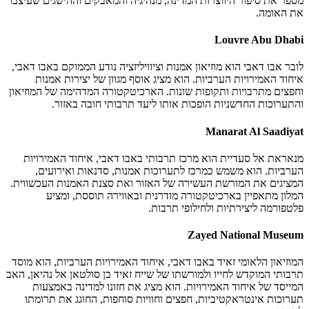
מספר את סיפור היווצרות המדינה, מנהיגיה והמאבקים וההישגים שעיצבו
את האומה.
Louvre Abu Dhabi
לובר אבו דאבי הוא מוזיאון אמנות וציוויליזציה נודע הממוקם באבו דאבי,
איחוד האמירויות הערביות. הוא מציג אוסף מגוון של יצירות אמנות
וחפצים מתרבויות ותקופות שונות. הארכיטקטורה המדהימה של המוזיאון
והתערוכות החדשניות הופכות אותו ליעד תרבותי חובה באזור.
Manarat Al Saadiyat
מנאראת אל סעדיית הוא מרכז תרבותי באבו דאבי, איחוד האמירויות
הערביות. הוא משמש כמרכז לתערוכות אמנות, סדנאות ואירועים,
המציגים את המורשת העשירה של האזור ואת סצנת האמנות העכשווית.
המלון מתאפיין בארכיטקטורה מודרנית ובאווירה תוססת, ומציע
פלטפורמה ליצירתיות ולחילופי תרבות.
Zayed National Museum
המוזיאון הלאומי זאיד באבו דאבי, איחוד האמירויות הערביות, הוא מוסד
תרבותי המוקדש לחייו ולמורשתו של שייח זאיד בן סולטאן אל נהיאן, האב
המייסד של איחוד האמירויות. הוא מציג את חזונו למדינה באמצעות
תערוכות אינטראקטיביות, חפצים וחוויות סוחפות, החוגג את תרומתו