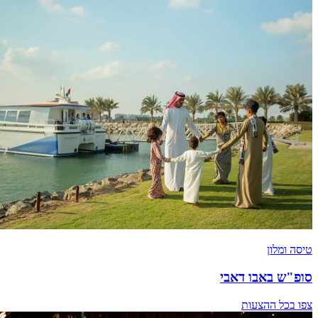
טיסה ומלון
סופ"ש באבו דאבי
צפו בכל ההצעות