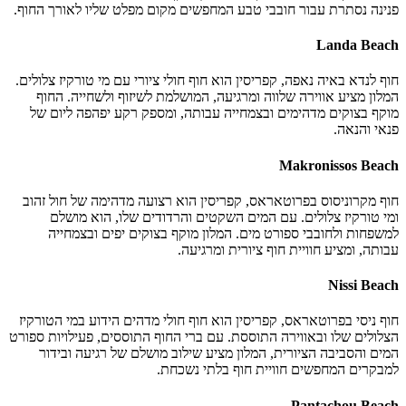
פנינה נסתרת עבור חובבי טבע המחפשים מקום מפלט שליו לאורך החוף.
Landa Beach
חוף לנדא באיה נאפה, קפריסין הוא חוף חולי ציורי עם מי טורקיז צלולים.
המלון מציע אווירה שלווה ומרגיעה, המושלמת לשיזוף ולשחייה. החוף
מוקף בצוקים מדהימים ובצמחייה עבותה, ומספק רקע יפהפה ליום של
פנאי והנאה.
Makronissos Beach
חוף מקרוניסוס בפרוטאראס, קפריסין הוא רצועה מדהימה של חול זהוב
ומי טורקיז צלולים. עם המים השקטים והרדודים שלו, הוא מושלם
למשפחות ולחובבי ספורט מים. המלון מוקף בצוקים יפים ובצמחייה
עבותה, ומציע חוויית חוף ציורית ומרגיעה.
Nissi Beach
חוף ניסי בפרוטאראס, קפריסין הוא חוף חולי מדהים הידוע במי הטורקיז
הצלולים שלו ובאווירה התוססת. עם ברי החוף התוססים, פעילויות ספורט
המים והסביבה הציורית, המלון מציע שילוב מושלם של רגיעה ובידור
למבקרים המחפשים חוויית חוף בלתי נשכחת.
Pantachou Beach