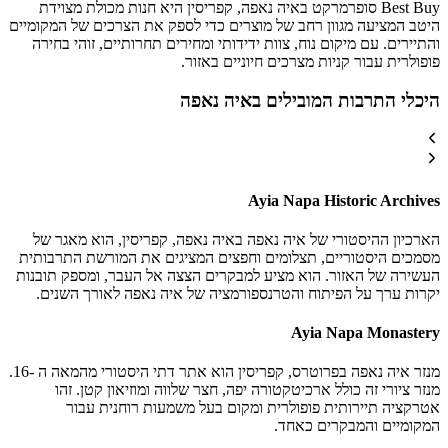
Best Buy סופרמרקט באיה נאפה, קפריסין היא חנות מכולת מצוידת
היטב המציעה מגוון רחב של מוצרים כדי לספק את הצרכים של המקומיים
והתיירים. עם מיקום נוח, צוות ידידותי ומחירים תחרותיים, זוהי בחירה
פופולרית עבור קניות מצרכים חיוניים באזור.
היכלי התרבות המובילים באיה נאפה
Ayia Napa Historic Archives
הארכיון ההיסטורי של איה נאפה באיה נאפה, קפריסין, הוא מאגר של
מסמכים היסטוריים, תצלומים וחפצים המציגים את המורשת התרבותית
העשירה של האזור. הוא מציע למבקרים הצצה אל העבר, ומספק תובנות
יקרות ערך על הפיתוח והטרנספורמציה של איה נאפה לאורך השנים.
Ayia Napa Monastery
מנזר איה נאפה בפרוטרס, קפריסין הוא אתר דתי היסטורי מהמאה ה -16.
מנזר ציורי זה כולל ארכיטקטורה יפה, חצר שלווה ומוזיאון קטן. זהו
אטרקציה תיירותית פופולרית ומקום בעל משמעות רוחנית עבור
המקומיים והמבקרים כאחד.