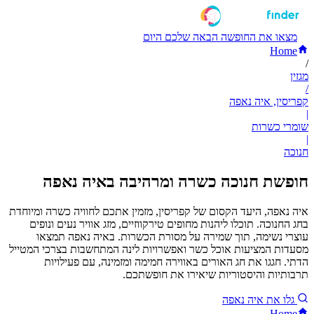
מצאו את החופשה הבאה שלכם היום
Home
/
מגזין
/
קפריסין, איה נאפה
|
שומרי כשרות
|
חנוכה
חופשת חנוכה כשרה ומרהיבה באיה נאפה
איה נאפה, היעד הקסום של קפריסין, מזמין אתכם לחוויה כשרה ומיוחדת
בחג החנוכה. תוכלו ליהנות מחופים טירקווזיים, מזג אוויר נעים ונופים
עוצרי נשימה, תוך שמירה על מסורת הכשרות. באיה נאפה תמצאו
מסעדות המציעות אוכל כשר ואפשרויות לינה המתחשבות בצרכי המטייל
הדתי. חגגו את חג האורים באווירה חמימה ומזמינה, עם פעילויות
תרבותיות והיסטוריות שיאירו את חופשתכם.
גלו את איה נאפה
Home