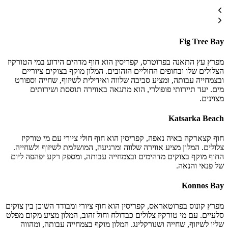
Fig Tree Bay
מפרץ עץ התאנה בפרוטרס, קפריסין הוא חוף מדהים הידוע במי הטורקיז
הצלולים שלו ובחופים החוליים הזהובים. המלון מוקף בצוקים ציוריים
ובצמחייה עבותה, ומציע סביבה שלווה ואידילית לשיזוף, שחייה וספורט
מים. יעד תיירותי פופולרי, הוא מתגאה באווירה תוססת ושירותים
מצוינים.
Katsarka Beach
חוף קצארקה באיה נאפה, קפריסין הוא חוף חולי ציורי עם מי טורקיז
צלולים. המלון מציע אווירה שלווה ומרגיעה, המושלמת לשיזוף ולשחייה.
החוף מוקף בצוקים מדהימים ובצמחייה עבותה, ומספק רקע יפהפה ליום
של פנאי והנאה.
Konnos Bay
מפרץ קונוס בפרוטאראס, קפריסין הוא חוף ציורי ומבודד השוכן בין צוקים
סלעיים. עם מי טורקיז צלולים כבדולח וחול זהוב, המלון מציע מקום מפלט
שליו לשיזוף, שחייה ושנורקלינג. המלון מוקף בצמחייה עבותה, ומהווה