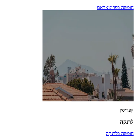
חופשה בפרוטאראס
קפריסין
לרנקה
חופשה בלרנקה