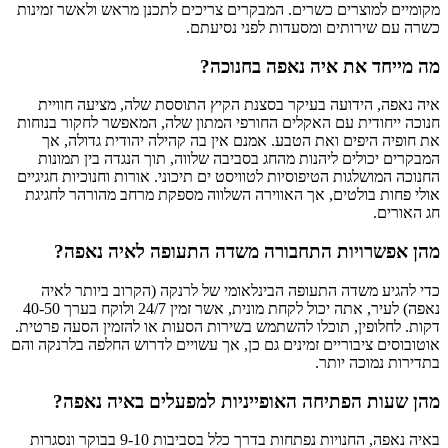
מקומיים למוצרים כשרים. המבקרים צריכים לתכנן מראש ולאשר זמינות
כשרה עם שירותים ומסעדות לפני נסיעתם.
מה מייחד את איה נאפה בחנוכה?
איה נאפה, הידועה בעיקר בסצנת הקיץ התוססת שלה, מציעה חוויית
חנוכה ייחודית עם האקלים החורפי המתון שלה, המאפשר לחקור בנוחות
את חופיה היפים ואת הטבע. אמנם אין בה קהילה יהודית גדולה, אך
המבקרים יכולים ליהנות מהחג בסביבה שלווה, תוך הנגדה בין תמונות
החנוכה המושלגות הטיפוסיות לטוויסט ים תיכוני. אורות וחנוכיות חגיגיים
אולי פחות בולטים, אך האווירה השלווה מספקת מרחב מהורהר לחגיגת
חג האורים.
מהן אפשרויות התחבורה משדה התעופה לאיה נאפה?
כדי להגיע משדה התעופה הבינלאומי של לרנקה (הקרוב ביותר לאיה
נאפה) לעיר, אתה יכול לקחת מונית, אשר זמין 24/7 ולוקח בערך 40-50
דקות. לחלופין, תוכלו להשתמש בשירות הסעות או להזמין הסעה פרטית.
אוטובוסים ציבוריים זמינים גם כן, אך עשויים לדרוש החלפה בלרנקה והם
בתדירות נמוכה יותר.
מהן שעות הפתיחה האופייניות למפעלים באיה נאפה?
באיה נאפה, החנויות נפתחות בדרך כלל בסביבות 9-10 בבוקר ונסגרות