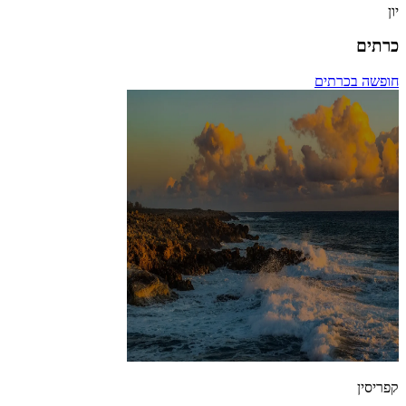
יון
כרתים
חופשה בכרתים
קפריסין