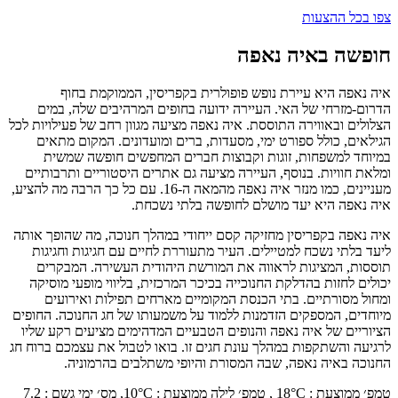
צפו בכל ההצעות
חופשה באיה נאפה
איה נאפה היא עיירת נופש פופולרית בקפריסין, הממוקמת בחוף
הדרום-מזרחי של האי. העיירה ידועה בחופים המרהיבים שלה, במים
הצלולים ובאווירה התוססת. איה נאפה מציעה מגוון רחב של פעילויות לכל
הגילאים, כולל ספורט ימי, מסעדות, ברים ומועדונים. המקום מתאים
במיוחד למשפחות, זוגות וקבוצות חברים המחפשים חופשה שמשית
ומלאת חוויות. בנוסף, העיירה מציעה גם אתרים היסטוריים ותרבותיים
מעניינים, כמו מנזר איה נאפה מהמאה ה-16. עם כל כך הרבה מה להציע,
איה נאפה היא יעד מושלם לחופשה בלתי נשכחת.
איה נאפה בקפריסין מחזיקה קסם ייחודי במהלך חנוכה, מה שהופך אותה
ליעד בלתי נשכח למטיילים. העיר מתעוררת לחיים עם חגיגות וחגיגות
תוססות, המציגות לראווה את המורשת היהודית העשירה. המבקרים
יכולים לחזות בהדלקת החנוכייה בכיכר המרכזית, בליווי מופעי מוסיקה
ומחול מסורתיים. בתי הכנסת המקומיים מארחים תפילות ואירועים
מיוחדים, המספקים הזדמנות ללמוד על משמעותו של חג החנוכה. החופים
הציוריים של איה נאפה והנופים הטבעיים המדהימים מציעים רקע שליו
לרגיעה והשתקפות במהלך עונת חגים זו. בואו לטבול את עצמכם ברוח חג
החנוכה באיה נאפה, שבה המסורת והיופי משתלבים בהרמוניה.
טמפ׳ ממוצעת
:
°C ,
18
טמפ׳ לילה ממוצעת
:
°C,
10
מס׳ ימי גשם
:
7.2