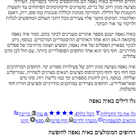
החיים הליליים באיה נאפה הם מהתוססים ביותר בקפריסין. העיירה
מציעה מגוון רחב של ברים, מועדונים ודיסקוטקים הפתוחים עד השעות
הקטנות של הלילה. המוזיקה מגוונת וכוללת סגנונות כמו פופ, רוק, דאנס
ואלקטרו. המקום מושך אליו צעירים מכל רחבי העולם המחפשים לבלות
ולרקוד עד אור הבוקר.
באיה נאפה ישנם מספר אתרים מעניינים לבקר בהם. מנזר איה נאפה
מהמאה ה-16 הוא אחד האתרים ההיסטוריים המרכזיים. בנוסף, ניתן
לבקר בפארק הפסלים של איה נאפה, המציע תצוגה מרהיבה של פסלים
מודרניים. חוף ניסי הוא אחד החופים הפופולריים ביותר, עם חול לבן ומים
צלולים.
איה נאפה מציעה מגוון רחב של פעילויות ספורט ימי. החופים המרהיבים
כמו חוף ניסי וחוף מקרוניסוס מציעים תנאים מצוינים לשחייה, שנורקלינג
וצלילה. בנוסף, ניתן ליהנות מספורט ימי כמו גלישת רוח, סקי מים
ופאראגליידינג. החופים מצוידים במתקנים מודרניים ומציעים חווית חוף
מושלמת.
גלו דילים באיה נאפה
גלו את כל החבילות
הכל כלול
4
&
עוד
בריכה
מתאים למשפחות
מועדון ילדים
חוף פרטי
ספא
קזינו
החופים המומלצים באיה נאפה לחופשה