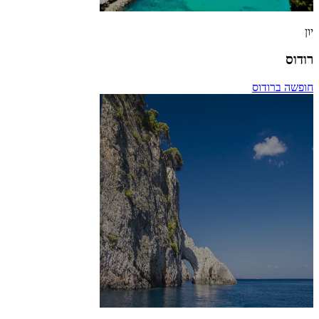
יון
רודוס
חופשה ברודוס