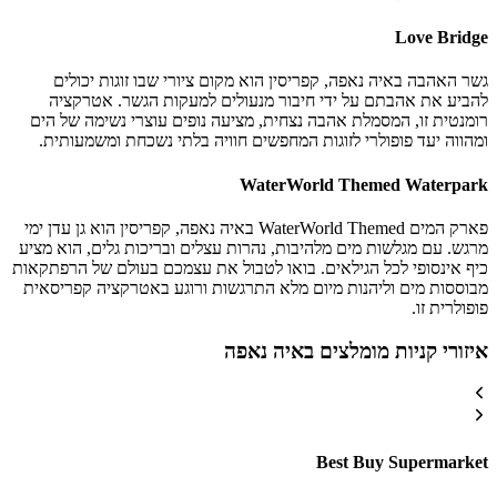
Love Bridge
גשר האהבה באיה נאפה, קפריסין הוא מקום ציורי שבו זוגות יכולים
להביע את אהבתם על ידי חיבור מנעולים למעקות הגשר. אטרקציה
רומנטית זו, המסמלת אהבה נצחית, מציעה נופים עוצרי נשימה של הים
ומהווה יעד פופולרי לזוגות המחפשים חוויה בלתי נשכחת ומשמעותית.
WaterWorld Themed Waterpark
פארק המים WaterWorld Themed באיה נאפה, קפריסין הוא גן עדן ימי
מרגש. עם מגלשות מים מלהיבות, נהרות עצלים ובריכות גלים, הוא מציע
כיף אינסופי לכל הגילאים. בואו לטבול את עצמכם בעולם של הרפתקאות
מבוססות מים וליהנות מיום מלא התרגשות ורוגע באטרקציה קפריסאית
פופולרית זו.
איזורי קניות מומלצים באיה נאפה
Best Buy Supermarket