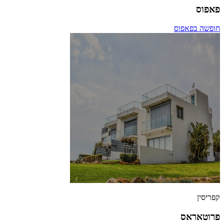
פאפוס
חופשה בפאפוס
קפריסין
פרוטאראס