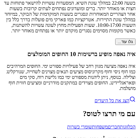
בשעה 22:00 במהלך עונת השיא. המסעדות עשויות להישאר פתוחות עד
חצות או מאוחר יותר. ברים ומועדונים נפתחים לעתים קרובות בשעות
אחר הצהריים המאוחרות ונסגרים בשעות המוקדמות של הבוקר, במיוחד
במהלך עונת התיירות. אטרקציות כמו פארקי מים פועלות בדרך כלל בין
השעות 10:00-17:00. שעות הפעילות מחוץ לעונה עשויות להשתנות,
כאשר מקומות מסוימים נסגרים מוקדם יותר או נפתחים מאוחר יותר.
גלו עוד...
איה נאפה מופיע ברשימות 10 החופים המומלצים
איה נאפה מציעה מגוון רחב של פעילויות ספורט ימי. החופים המרהיבים
כמו חוף ניסי וחוף מקרוניסוס מציעים תנאים מצוינים לשחייה, שנורקלינג
וצלילה. בנוסף, ניתן ליהנות מספורט ימי כמו גלישת רוח, סקי מים
ופאראגליידינג. החופים מצוידים במתקנים מודרניים ומציעים חווית חוף
מושלמת.
הצג את כל היעדים
עם מי תרצו לטוס?
הכל
זוגות
חברים
משפחות
שומרי כשרות