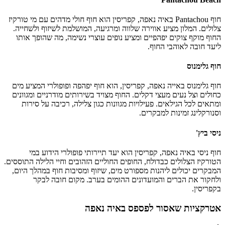
חוף Pantachou באיה נאפה, קפריסין הוא חוף חולי מדהים עם מי טורקיז
צלולים. המלון מציע אווירה שלווה ומרגיעה, המושלמת לשיזוף ולשחייה.
החוף מוקף צוקים יפהפיים ומציע נופים עוצרי נשימה, מה שהופך אותו
ליעד חובה לאוהבי החוף.
חוף גלימנוס
חוף גלימנוס באייה נאפה, קפריסין, הוא חוף יפהפה ופופולרי המציע מים
כחולים וצל נעים מעצי דקלים. החוף מצויד בשירותים מודרניים ומגוונים
ומתאים לכל הגילאים. פעילויות מגוונות כגון צלילה, רכיבה על סירות
וסנורקלינג זמינות למבקרים.
ניסי ביץ'
חוף ניסי באיה נאפה, קפריסין הוא יעד תיירותי פופולרי הידוע במי
הטורקיז הצלולים כבדולח, החופים החוליים הזהובים וחיי הלילה התוססים.
המבקרים יכולים ליהנות מספורט מים, שיזוף ומסיבות חוף במהלך היום,
ולחקור את הברים והמועדונים ההומים בערב. מקום חובה לבקר
בקפריסין.
אטרקציות שאסור לפספס באיה נאפה