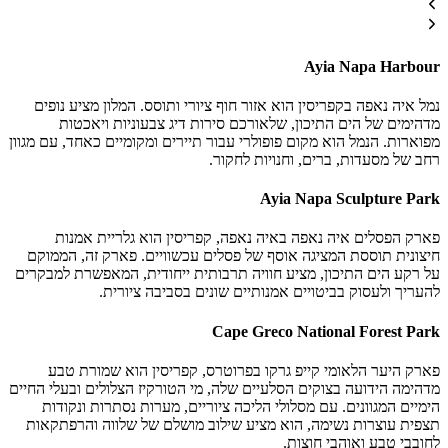
Ayia Napa Harbour
נמל איה נאפה בקפריסין הוא אזור חוף ציורי ותוסס. המלון מציע נופים
מדהימים של הים התיכון, שלאורכם סירות דיג צבעוניות ויאכטות
מפוארות. הנמל הוא מקום פופולרי עבור תיירים ומקומיים כאחד, עם מגוון
רחב של מסעדות, ברים, וחנויות לחקור.
Ayia Napa Sculpture Park
פארק הפסלים איה נאפה באיה נאפה, קפריסין הוא גלריית אמנות
חיצונית תוססת המציגה אוסף של פסלים עכשוויים. פארק זה, הממוקם
על רקע הים התיכון, מציע חוויה תרבותית ייחודית, המאפשרת למבקרים
להעריך ולעסוק בביטויים אמנותיים שונים בסביבה ציורית.
Cape Greco National Forest Park
פארק היער הלאומי קייפ גרקו בפרוטרס, קפריסין הוא שמורת טבע
מדהימה הידועה בצוקים הסלעיים שלה, מי הטורקיז הצלולים ובעלי החיים
הימיים המגוונים. עם מסלולי הליכה ציוריים, מערות נסתרות ונקודות
תצפית עוצרות נשימה, הוא מציע שילוב מושלם של שלווה והרפתקאות
לחובבי טבע ואוהבי חוצות.