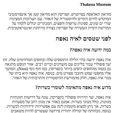
Thalassa Museum
מוזיאון תאלאסה בפרוטרס, קפריסין הוא מוזיאון קטן אך אינפורמטיבי
המוקדש לחיים הימיים ולהיסטוריה של האזור. עם תערוכות המציגות
יצורי ים שונים, ספינות טרופות וחפצים, המבקרים יכולים ללמוד על
המורשת הימית העשירה של קפריסין בצורה מרתקת ואינטראקטיבית.
לפני שטסים לאיה נאפה
במה ידועה איה נאפה?
איה נאפה ידועה בחיי הלילה התוססים שלה ובחופים המדהימים שלה. זהו
יעד פופולרי עבור בליינים עם מועדונים וברים רבים. אזור הנופש מתגאה
גם בכמה מהחופים היפים ביותר בקפריסין, כמו חוף ניסי (Nissi), המושך
אליו מחפשי שמש וחובבי ספורט מים. בנוסף, איה נאפה היא ביתו של
מנזר איה נאפה, חלק מהמורשת ההיסטורית והתרבותית של האזור.
מדוע איה נאפה מתאימה לשומרי כשרות?
איה נאפה, יעד תיירותי פופולרי בקפריסין, עונה על דרישות תזונתיות
מגוונות, כולל מנהגי כשרות. אמנם באזור אין מגוון רחב של מסעדות
כשרות, אך ניתן למצוא מקומות לינה עם אפשרויות ידידותיות לכשרות.
בנוסף, נוכחותה של קהילה יהודית פירושה שעשויים להיות משאבים