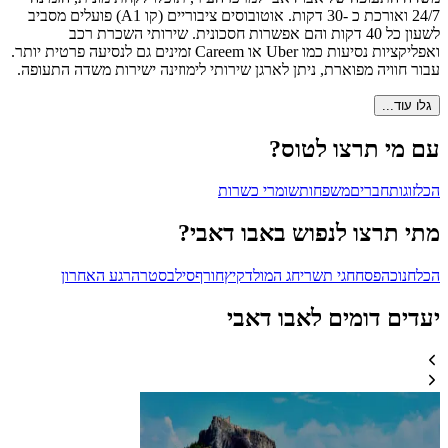
24/7 ואורכת כ -30 דקות. אוטובוסים ציבוריים (קו A1) פועלים מסביב
לשעון כל 40 דקות והם אפשרות חסכונית. שירותי השכרת רכב
ואפליקציות נסיעות כמו Uber או Careem זמינים גם לנסיעה פרטית יותר.
עבור חוויה מפוארת, ניתן לארגן שירותי לימוזינה ישירות משדה התעופה.
גלו עוד...
עם מי תרצו לטוס?
הכל
זוגות
חברים
משפחות
שומרי כשרות
מתי תרצו לנפוש באבו דאבי?
הכל
חנוכה
פסח
חגי תשרי
חג המולד
קיץ
חורף
סילבסטר
הרגע האחרון
יעדים דומים לאבו דאבי