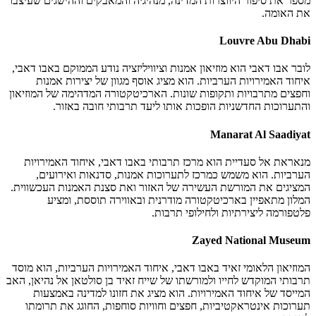
מספר את סיפור היווצרות המדינה, מנהיגיה והמאבקים וההישגים שעיצבו
את האומה.
Louvre Abu Dhabi
לובר אבו דאבי הוא מוזיאון אמנות וציוויליזציה נודע הממוקם באבו דאבי,
איחוד האמירויות הערביות. הוא מציג אוסף מגוון של יצירות אמנות
וחפצים מתרבויות ותקופות שונות. הארכיטקטורה המדהימה של המוזיאון
והתערוכות החדשניות הופכות אותו ליעד תרבותי חובה באזור.
Manarat Al Saadiyat
מנאראת אל סעדיית הוא מרכז תרבותי באבו דאבי, איחוד האמירויות
הערביות. הוא משמש כמרכז לתערוכות אמנות, סדנאות ואירועים,
המציגים את המורשת העשירה של האזור ואת סצנת האמנות העכשווית.
המלון מתאפיין בארכיטקטורה מודרנית ובאווירה תוססת, ומציע
פלטפורמה ליצירתיות ולחילופי תרבות.
Zayed National Museum
המוזיאון הלאומי זאיד באבו דאבי, איחוד האמירויות הערביות, הוא מוסד
תרבותי המוקדש לחייו ולמורשתו של שייח זאיד בן סולטאן אל נהיאן, האב
המייסד של איחוד האמירויות. הוא מציג את חזונו למדינה באמצעות
תערוכות אינטראקטיביות, חפצים וחוויות סוחפות, החוגג את תרומתו