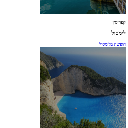
קפריסין
לימסול
חופשה בלימסול