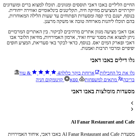
החיים הליליים באבו דאבי תוססים ומגוונים. תוכלו למצוא ברים ומועדונים
יוקרתיים המציעים מוזיקה חיה, תקליטנים בינלאומיים ואווירה ייחודית.
בנוסף, ישנם בתי קפה ומסעדות הפתוחים עד שעות הלילה המאוחרות,
בהם תוכלו ליהנות מארוחה טובה או משקה מרענן.
אבו דאבי מציעה מגוון אתרים מרהיבים לביקור. בין האתרים המרכזיים
ניתן למצוא את מסגד שייח זאיד, ארמון האמירויות, מוזיאון הלובר אבו
דאבי ופארק המים יאס. בנוסף, כדאי לבקר באי סעדיאת, המציע חופים
יפיפיים ומרכזי תרבות ואמנות.
גלו דילים באבו דאבי
גלו את כל החבילות
ארוחת בוקר כלולה
4
&
עוד
בריכה
מתאים למשפחות
ספא
קזינו
מקום חניה
מסעדות מומלצות באבו דאבי
Al Fanar Restaurant and Cafe
מסעדת Al Fanar Restaurant and Cafe באבו דאבי, איחוד האמירויות