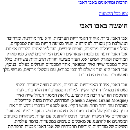
תרבות ומוזיאונים באבו דאבי
צפו בכל ההצעות
חופשה באבו דאבי
אבו דאבי, בירת איחוד האמירויות הערביות, היא עיר מודרנית ומרהיבה
המשלבת בין מסורת לעתידנות. העיר מציעה חוויות מגוונות למבקרים,
החל מאדריכלות מרהיבה, חופים יפיפיים, ועד למוזיאונים וגלריות אמנות.
אבו דאבי ידועה גם בזכות הפארקים והגנים המרהיבים שלה, כמו פארק
המורשת ופארק המים יאס. העיר מציעה חוויות תרבותיות עשירות, כולל
ביקור במסגד שייח זאיד המפואר, אחד המסגדים הגדולים בעולם. בנוסף,
אבו דאבי היא יעד מושלם לחובבי ספורט, עם מסלולי מרוצים, מגרשי גולף
ואפשרויות ספורט מים רבות.
אבו דאבי, איחוד האמירויות הערביות, מציעה חוויה ייחודית ובלתי
נשכחת במהלך חודשי הקיץ. למרות הטמפרטורות הלוהטות, לעיר
התוססת הזו יש הרבה מה להציע. גלו את המסגד הגדול שייח זאיד
(Sheikh Zayed Grand Mosque) המדהים, יצירת מופת אדריכלית
הזוהרת עוד יותר תחת שמש הקיץ. צאו לספארי מדברי מרגש וחוו את
פרץ האדרנלין של ניגוח הדיונות או תיהנו מחופשת חוף מרגיעה על חופיו
הבתוליים של המפרץ הערבי. תוכלו להתפנק עם קניות מפוארות בקניונים
הממוזגים או להתענג על מאכלים טעימים במסעדות ברמה עולמית.
השילוב של מודרניות ומורשת תרבותית של אבו דאבי מבטיח הרפתקת