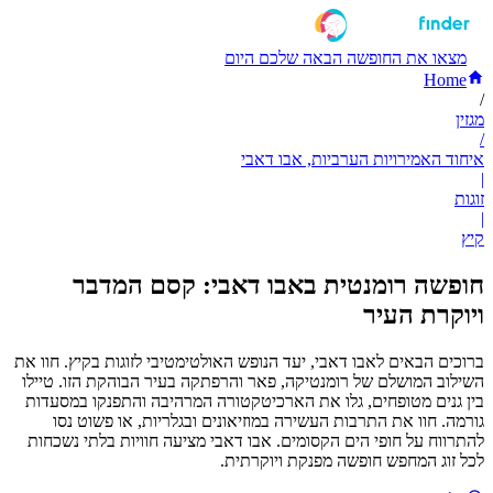
מצאו את החופשה הבאה שלכם היום
Home
/
מגזין
/
איחוד האמירויות הערביות, אבו דאבי
|
זוגות
|
קיץ
חופשה רומנטית באבו דאבי: קסם המדבר
ויוקרת העיר
ברוכים הבאים לאבו דאבי, יעד הנופש האולטימטיבי לזוגות בקיץ. חוו את
השילוב המושלם של רומנטיקה, פאר והרפתקה בעיר הבוהקת הזו. טיילו
בין גנים מטופחים, גלו את הארכיטקטורה המרהיבה והתפנקו במסעדות
גורמה. חוו את התרבות העשירה במוזיאונים ובגלריות, או פשוט נסו
להתרווח על חופי הים הקסומים. אבו דאבי מציעה חוויות בלתי נשכחות
לכל זוג המחפש חופשה מפנקת ויוקרתית.