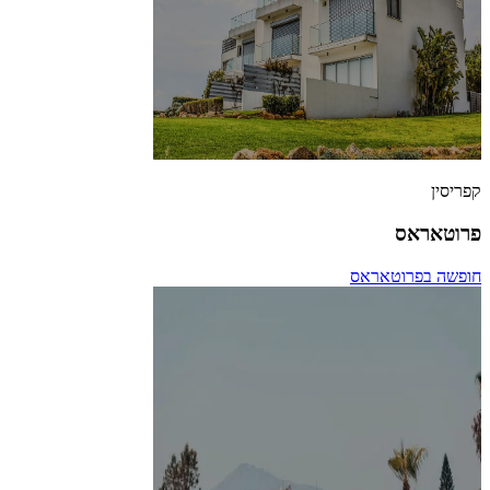
קפריסין
פרוטאראס
חופשה בפרוטאראס