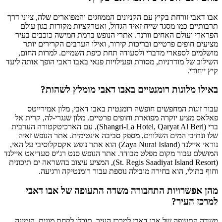
אבו דאבי זורחת בקיץ עם הקניונים הממוזגים והמפוארים שלה, ציוני דרך
תרבותיים כמו מסגד שייח זאיד הגדול, ואטרקציות מקורות כגון עולם
הפרארי ועולם האחים וורנר. אתרי הנופש ברמת חמישה כוכבים בעיר
מציעים חופים פרטיים ובריכות קירור, ואילו הערבים הקרירים יותר
מושלמים לספארי מדברי ולסעודה תחת כיפת השמיים. למרות החום,
השילוב של מודרניות, מסורת ופעילויות פנאי באבו דאבי הופך אותה ליעד
קיץ ייחודי.
באילו מלונות רומנטיים באבו דאבי מומלץ לשהות?
עבור זוגות המחפשים חופשה רומנטית באבו דאבי, מלון אמירייטס
פאלאס מציע יוקרה מפוארת וחופים פרטיים. מלון שנגרי-לה, קרית אל
ברי (Shangri-La Hotel, Qaryat Al Beri), עם הארכיטקטורה הערבית
שלו ונתיבי המים השלווים, מספק סביבה אינטימית. אתר הנופש זאיה
נוראי איילנד (Zaya Nurai Island) הוא אתר נופש אקסקלוסיבי על האי,
המושלם עבור מקום מפלט מבודד. אתר הנופש סנט רג'יס סעדיאט איילנד
(St. Regis Saadiyat Island Resort), המציע עיצוב בהשראה ים תיכונית
וחוף בתולי, הוא בחירה מובילה נוספת עבור רומנטיקה ורגיעה.
מהן אפשרויות התחבורה משדה התעופה של אבו דאבי
למרכז העיר?
משדה התעופה של אבו דאבי למרכז העיר, תוכלו לקחת מונית, הזמינה