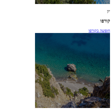
יון
קורפו
חופשה בקורפו