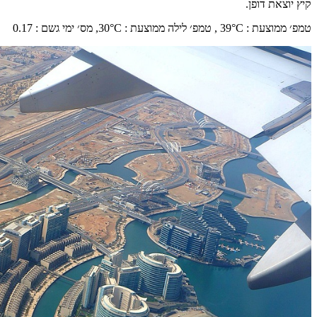
קיץ יוצאת דופן.
טמפ׳ ממוצעת
:
°C ,
39
טמפ׳ לילה ממוצעת
:
°C,
30
מס׳ ימי גשם
:
0.17