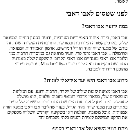
לאומה.
לפני שטסים לאבו דאבי
במה ידועה אבו דאבי?
אבו דאבי, בירת איחוד האמירויות הערביות, ידועה בסגנון החיים המפואר
שלה, בארכיטקטורה המודרנית ובמורשת התרבותית העשירה שלה. זהו
ביתם של מסגד שייח זאיד הגדול המרשים, ארמון האמירויות המפואר,
ופורמולה 1 אבו דאבי גרנד פרי. העיר מתגאה גם במוסדות תרבות כמו
הלובר אבו דאבי וגוגנהיים אבו דאבי הקרוב. ההשקעה שלה באנרגיה
מתחדשת ובקיימות באה לידי ביטוי ב-Masdar City, פרויקט עירוני
מתוכנן וידידותי לסביבה.
מדוע אבו דאבי היא יעד אידיאלי לזוגות?
אבו דאבי מציעה לזוגות שילוב של יוקרה, תרבות ורוגע. עם המלונות
המפוארים שלו, ספארי מדברי רומנטי וחופים שלווים, הוא מושלם
לחופשה זוגית. ניתן לחקור את המורשת התרבותית העשירה של העיר
באתרים כגון מסגד שייח זאיד הגדול, בעוד שהלובר אבו דאבי מספק חוויה
אמנותית. אוכל משובח, הפלגות דאו בשקיעה וקורניש השלווה מספקים
את הרקע המושלם ליצירת רגעים בלתי נשכחים יחד.
מהם רגעי השיא של אבו דאבי בקיץ?