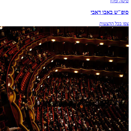
טיסה ומלון
סופ"ש באבו דאבי
צפו בכל ההצעות