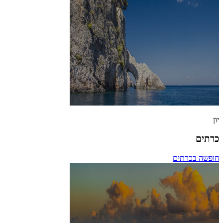
יון
כרתים
חופשה בכרתים