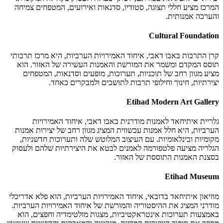
המרכז מציע חללי תצוגה, סטודיו, סדנאות ואירועים, המטפחים צמיחה
והערכה אמנותית.
Cultural Foundation
קרן התרבות באבו דאבי, איחוד האמירויות הערביות, היא מרכז תרבותי
תוסס המקדם ומשמר את המורשת והאמנות העשירה של האזור. הוא
מציע מגוון רחב של תוכניות, תערוכות, מופעים וסדנאות, המטפחים
יצירתיות, חינוך וחילופי תרבות לתושבים ולמבקרים כאחד.
Etihad Modern Art Gallery
גלריית איתיחאד לאמנות מודרנית באבו דאבי, איחוד האמירויות
הערביות, היא חלל אמנות עכשווית המציג מגוון רחב של יצירות אמנות
מקומיות ובינלאומיות. עם העיצוב המלוטש שלה ותערוכות חדשניות,
הגלריה מציעה פלטפורמה לאמנים לבטא את היצירתיות שלהם ולעסוק
בסצנת האמנות התוססת של האזור.
Etihad Museum
מוזיאון איתיחאד בדובאי, איחוד האמירויות הערביות, הוא פלא אדריכלי
מודרני המציג את ההיסטוריה והמורשת של איחוד האמירויות הערביות.
באמצעות תערוכות אינטראקטיביות, מצגות מולטימדיה וחפצים, הוא