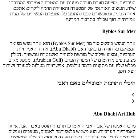
הערביות, מציעה חוויית סעודה מענגת עם המטבח האמירתי המסורתי
שלה. העיצוב האותנטי של המסעדה והאווירה החמה לוקחים אתכם
אחורה בזמן, ומאפשרים לכם להתענג על הטעמים העשירים של מנות
אמירתיות תוך טבילה בתרבות המדינה.
Byblos Sur Mer
אתר הנופש ביבלוס סור מר (Byblos Sur Mer) הוא אתר נופש מפואר
הממוקם על חוף הים באבו דאבי (Abu Dhabi), איחוד האמירויות
הערביות, ומציע שילוב של מורשת לבנונית ואלגנטיות עכשווית. המלון
מציע נופים מדהימים של המפרץ הערבי (Arabian Gulf), ומספק מקום
מפלט שליו עם מתקנים ברמה עולמית, אפשרויות מעולות לסעודה ושירות
יוצא דופן.
היכלי התרבות המובילים באבו דאבי
Abu Dhabi Art Hub
מרכז האמנות של אבו דאבי הוא מרכז תרבותי תוסס באבו דאבי, איחוד
האמירויות הערביות. הוא משמש פלטפורמה לאמנים, מעצבים ואנשים
יצירתיים להציג את עבודתם, לשתף פעולה ולעסוק בקהילה המקומית.