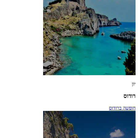
יון
רודוס
חופשה ברודוס