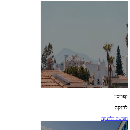
קפריסין
לרנקה
חופשה בלרנקה