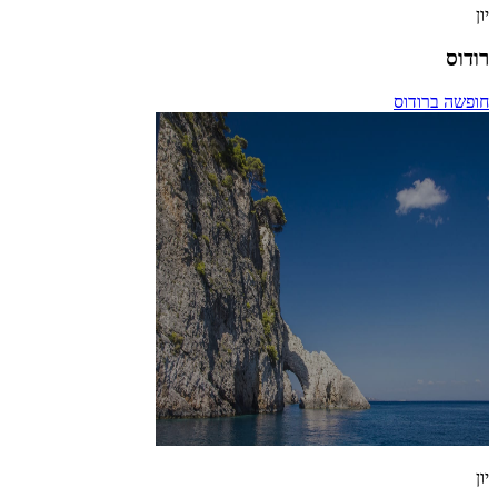
יון
רודוס
חופשה ברודוס
יון