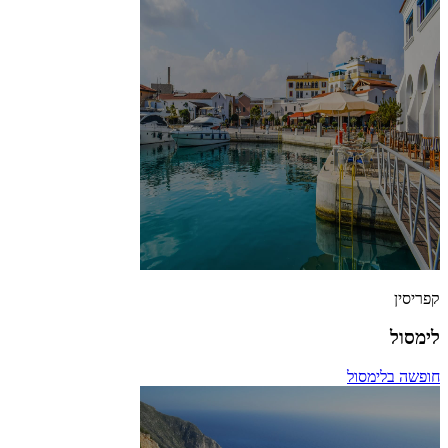
קפריסין
לימסול
חופשה בלימסול