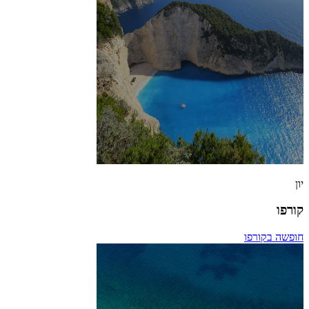
יון
קורפו
חופשה בקורפו