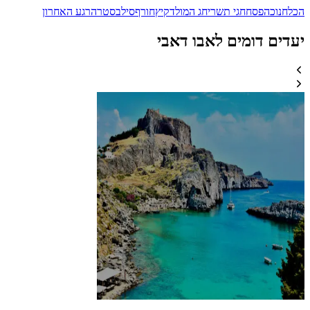
הכל
חנוכה
פסח
חגי תשרי
חג המולד
קיץ
חורף
סילבסטר
הרגע האחרון
יעדים דומים לאבו דאבי