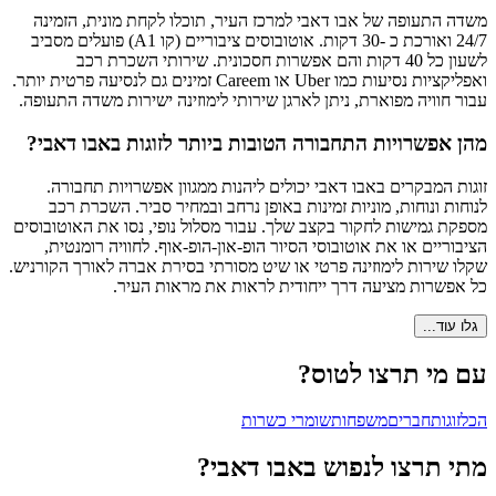
משדה התעופה של אבו דאבי למרכז העיר, תוכלו לקחת מונית, הזמינה
24/7 ואורכת כ -30 דקות. אוטובוסים ציבוריים (קו A1) פועלים מסביב
לשעון כל 40 דקות והם אפשרות חסכונית. שירותי השכרת רכב
ואפליקציות נסיעות כמו Uber או Careem זמינים גם לנסיעה פרטית יותר.
עבור חוויה מפוארת, ניתן לארגן שירותי לימוזינה ישירות משדה התעופה.
מהן אפשרויות התחבורה הטובות ביותר לזוגות באבו דאבי?
זוגות המבקרים באבו דאבי יכולים ליהנות ממגוון אפשרויות תחבורה.
לנוחות ונוחות, מוניות זמינות באופן נרחב ובמחיר סביר. השכרת רכב
מספקת גמישות לחקור בקצב שלך. עבור מסלול נופי, נסו את האוטובוסים
הציבוריים או את אוטובוסי הסיור הופ-און-הופ-אוף. לחוויה רומנטית,
שקלו שירות לימוזינה פרטי או שיט מסורתי בסירת אברה לאורך הקורניש.
כל אפשרות מציעה דרך ייחודית לראות את מראות העיר.
גלו עוד...
עם מי תרצו לטוס?
הכל
זוגות
חברים
משפחות
שומרי כשרות
מתי תרצו לנפוש באבו דאבי?