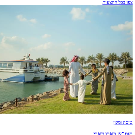
צפו בכל ההצעות
טיסה ומלון
סופ"ש באבו דאבי