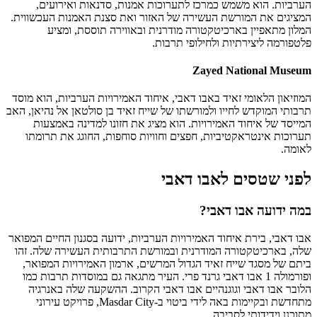
הערביות. הוא משמש כמרכז לתערוכות אמנות, סדנאות ואירועים,
המציגים את המורשת העשירה של האזור ואת סצנת האמנות העכשווית.
המלון מתאפיין בארכיטקטורה מודרנית ובאווירה תוססת, ומציע
פלטפורמה ליצירתיות ולחילופי תרבות.
Zayed National Museum
המוזיאון הלאומי זאיד באבו דאבי, איחוד האמירויות הערביות, הוא מוסד
תרבותי המוקדש לחייו ולמורשתו של שייח זאיד בן סולטאן אל נהיאן, האב
המייסד של איחוד האמירויות. הוא מציג את חזונו למדינה באמצעות
תערוכות אינטראקטיביות, חפצים וחוויות סוחפות, החוגג את תרומתו
לאומה.
לפני שטסים לאבו דאבי
במה ידועה אבו דאבי?
אבו דאבי, בירת איחוד האמירויות הערביות, ידועה בסגנון החיים המפואר
שלה, בארכיטקטורה המודרנית ובמורשת התרבותית העשירה שלה. זהו
ביתם של מסגד שייח זאיד הגדול המרשים, ארמון האמירויות המפואר,
ופורמולה 1 אבו דאבי גרנד פרי. העיר מתגאה גם במוסדות תרבות כמו
הלובר אבו דאבי וגוגנהיים אבו דאבי הקרוב. ההשקעה שלה באנרגיה
מתחדשת ובקיימות באה לידי ביטוי ב-Masdar City, פרויקט עירוני
מתוכנן וידידותי לסביבה.