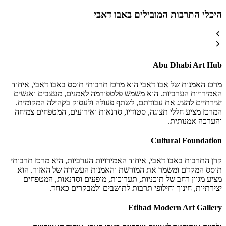
היכלי התרבות המובילים באבו דאבי
Abu Dhabi Art Hub
מרכז האמנות של אבו דאבי הוא מרכז תרבותי תוסס באבו דאבי, איחוד
האמירויות הערביות. הוא משמש פלטפורמה לאמנים, מעצבים ואנשים
יצירתיים להציג את עבודתם, לשתף פעולה ולעסוק בקהילה המקומית.
המרכז מציע חללי תצוגה, סטודיו, סדנאות ואירועים, המטפחים צמיחה
והערכה אמנותית.
Cultural Foundation
קרן התרבות באבו דאבי, איחוד האמירויות הערביות, היא מרכז תרבותי
תוסס המקדם ומשמר את המורשת והאמנות העשירה של האזור. הוא
מציע מגוון רחב של תוכניות, תערוכות, מופעים וסדנאות, המטפחים
יצירתיות, חינוך וחילופי תרבות לתושבים ולמבקרים כאחד.
Etihad Modern Art Gallery