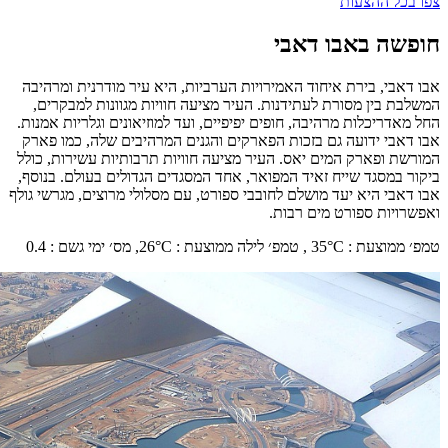
צפו בכל ההצעות
חופשה באבו דאבי
אבו דאבי, בירת איחוד האמירויות הערביות, היא עיר מודרנית ומרהיבה
המשלבת בין מסורת לעתידנות. העיר מציעה חוויות מגוונות למבקרים,
החל מאדריכלות מרהיבה, חופים יפיפיים, ועד למוזיאונים וגלריות אמנות.
אבו דאבי ידועה גם בזכות הפארקים והגנים המרהיבים שלה, כמו פארק
המורשת ופארק המים יאס. העיר מציעה חוויות תרבותיות עשירות, כולל
ביקור במסגד שייח זאיד המפואר, אחד המסגדים הגדולים בעולם. בנוסף,
אבו דאבי היא יעד מושלם לחובבי ספורט, עם מסלולי מרוצים, מגרשי גולף
ואפשרויות ספורט מים רבות.
טמפ׳ ממוצעת
:
°C ,
35
טמפ׳ לילה ממוצעת
:
°C,
26
מס׳ ימי גשם
:
0.4