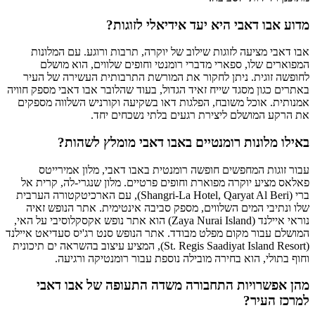
מדוע אבו דאבי היא יעד אידיאלי לזוגות?
אבו דאבי מציעה לזוגות שילוב של יוקרה, תרבות ורוגע. עם המלונות
המפוארים שלו, ספארי מדברי רומנטי וחופים שלווים, הוא מושלם
לחופשה זוגית. ניתן לחקור את המורשת התרבותית העשירה של העיר
באתרים כגון מסגד שייח זאיד הגדול, בעוד שהלובר אבו דאבי מספק חוויה
אמנותית. אוכל משובח, הפלגות דאו בשקיעה וקורניש השלווה מספקים
את הרקע המושלם ליצירת רגעים בלתי נשכחים יחד.
באילו מלונות רומנטיים באבו דאבי מומלץ לשהות?
עבור זוגות המחפשים חופשה רומנטית באבו דאבי, מלון אמירייטס
פאלאס מציע יוקרה מפוארת וחופים פרטיים. מלון שנגרי-לה, קרית אל
ברי (Shangri-La Hotel, Qaryat Al Beri), עם הארכיטקטורה הערבית
שלו ונתיבי המים השלווים, מספק סביבה אינטימית. אתר הנופש זאיה
נוראי איילנד (Zaya Nurai Island) הוא אתר נופש אקסקלוסיבי על האי,
המושלם עבור מקום מפלט מבודד. אתר הנופש סנט רג'יס סעדיאט איילנד
(St. Regis Saadiyat Island Resort), המציע עיצוב בהשראה ים תיכונית
וחוף בתולי, הוא בחירה מובילה נוספת עבור רומנטיקה ורגיעה.
מהן אפשרויות התחבורה משדה התעופה של אבו דאבי
למרכז העיר?