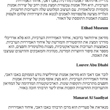
גלריית איתיחאד לאמנות מודרנית באבו דאבי, איחוד האמירויות
הערביות, היא חלל אמנות עכשווית המציג מגוון רחב של יצירות אמנות
מקומיות ובינלאומיות. עם העיצוב המלוטש שלה ותערוכות חדשניות,
הגלריה מציעה פלטפורמה לאמנים לבטא את היצירתיות שלהם ולעסוק
בסצנת האמנות התוססת של האזור.
Etihad Museum
מוזיאון איתיחאד בדובאי, איחוד האמירויות הערביות, הוא פלא אדריכלי
מודרני המציג את ההיסטוריה והמורשת של איחוד האמירויות הערביות.
באמצעות תערוכות אינטראקטיביות, מצגות מולטימדיה וחפצים, הוא
מספר את סיפור היווצרות המדינה, מנהיגיה והמאבקים וההישגים שעיצבו
את האומה.
Louvre Abu Dhabi
לובר אבו דאבי הוא מוזיאון אמנות וציוויליזציה נודע הממוקם באבו דאבי,
איחוד האמירויות הערביות. הוא מציג אוסף מגוון של יצירות אמנות
וחפצים מתרבויות ותקופות שונות. הארכיטקטורה המדהימה של המוזיאון
והתערוכות החדשניות הופכות אותו ליעד תרבותי חובה באזור.
Manarat Al Saadiyat
מנאראת אל סעדיית הוא מרכז תרבותי באבו דאבי, איחוד האמירויות