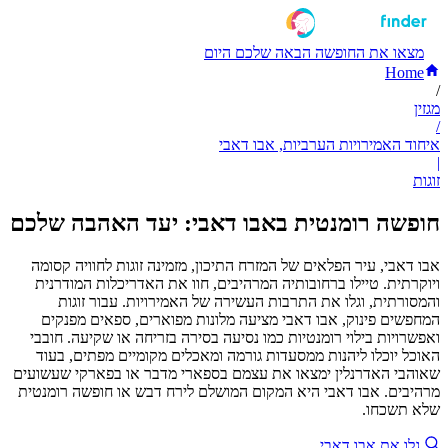
מצאו את החופשה הבאה שלכם היום
Home
/
מגזין
/
איחוד האמירויות הערביות, אבו דאבי
|
זוגות
חופשה רומנטית באבו דאבי: יעד האהבה שלכם
אבו דאבי, עיר הפלאים של המזרח התיכון, מזמינה זוגות לחוויה קסומה
ויוקרתית. טיילו ברחובותיה המרהיבים, חוו את האדריכלות המודרנית
והמסורתית, וגלו את התרבות העשירה של האמירויות. עבור זוגות
המחפשים פינוק, אבו דאבי מציעה מלונות מפוארים, ספאים מפנקים
ואפשרויות בילוי רומנטיות כמו נסיעה בסירה בזריחה או שקיעה. חובבי
האוכל יוכלו ליהנות ממסעדות גורמה ומאכלים מקומיים מפתים, בעוד
שאוהבי האדרנלין ימצאו את עצמם בספארי מדבר או בפארקי שעשועים
מרהיבים. אבו דאבי היא המקום המושלם לירח דבש או חופשה רומנטית
שלא תשכחו.
גלו את אבו דאבי