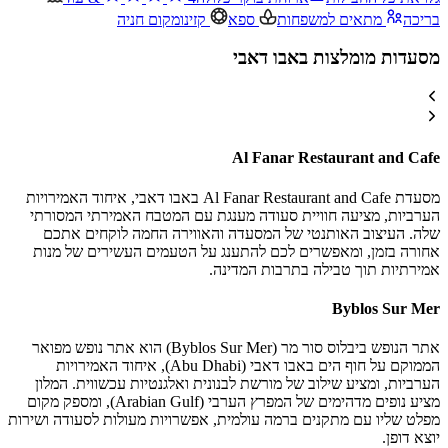
בריכה
מתאים למשפחות
ספא
קזינו
מקום חניה
מסעדות מומלצות באבו דאבי
Al Fanar Restaurant and Cafe
מסעדת Al Fanar Restaurant and Cafe באבו דאבי, איחוד האמירויות
הערביות, מציעה חוויית סעודה מענגת עם המטבח האמירתי המסורתי
שלה. העיצוב האותנטי של המסעדה והאווירה החמה לוקחים אתכם
אחורה בזמן, ומאפשרים לכם להתענג על הטעמים העשירים של מנות
אמירתיות תוך טבילה בתרבות המדינה.
Byblos Sur Mer
אתר הנופש ביבלוס סור מר (Byblos Sur Mer) הוא אתר נופש מפואר
הממוקם על חוף הים באבו דאבי (Abu Dhabi), איחוד האמירויות
הערביות, ומציע שילוב של מורשת לבנונית ואלגנטיות עכשווית. המלון
מציע נופים מדהימים של המפרץ הערבי (Arabian Gulf), ומספק מקום
מפלט שליו עם מתקנים ברמה עולמית, אפשרויות מעולות לסעודה ושירות
יוצא דופן.