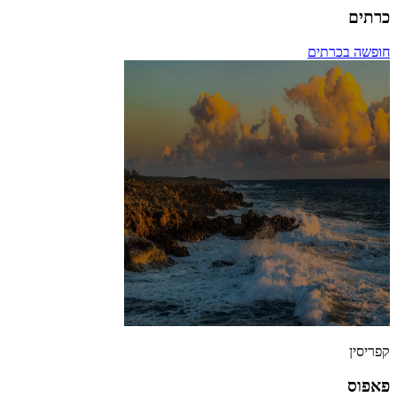
כרתים
חופשה בכרתים
קפריסין
פאפוס