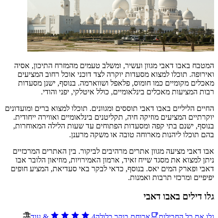
המטבח באבו דאבי מגוון ועשיר, ומשלב טעמים מהמזרח התיכון, אסיה
ואירופה. תוכלו למצוא מסעדות יוקרה לצד דוכני אוכל רחוב המציעים
מאכלים מקומיים כמו חומוס, פלאפל ושווארמה. בנוסף, ישנן מסעדות
רבות המציעות מאכלים בינלאומיים, כולל איטלקי, יפני והודי.
החיים הליליים באבו דאבי תוססים ומגוונים. תוכלו למצוא ברים ומועדונים
יוקרתיים המציעים מוזיקה חיה, תקליטנים בינלאומיים ואווירה ייחודית.
בנוסף, ישנם בתי קפה ומסעדות הפתוחים עד שעות הלילה המאוחרות,
בהם תוכלו ליהנות מארוחה טובה או משקה מרענן.
אבו דאבי מציעה מגוון אתרים מרהיבים לביקור. בין האתרים המרכזיים
ניתן למצוא את מסגד שייח זאיד, ארמון האמירויות, מוזיאון הלובר אבו
דאבי ופארק המים יאס. בנוסף, כדאי לבקר באי סעדיאת, המציע חופים
יפיפיים ומרכזי תרבות ואמנות.
גלו דילים באבו דאבי
גלו את כל החבילות
ארוחת בוקר כלולה
4
&
עוד