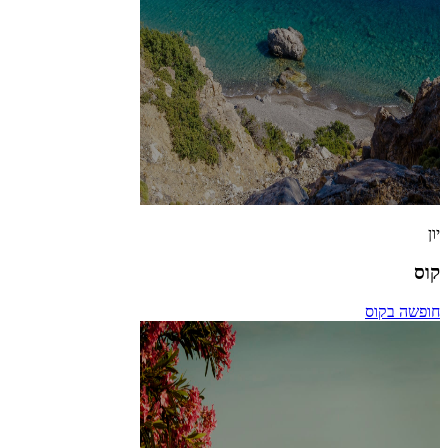
יון
קוס
חופשה בקוס