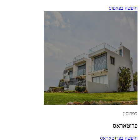
חופשה בפאפוס
קפריסין
פרוטאראס
חופשה בפרוטאראס