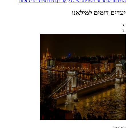
הכל
חנוכה
פסח
חגי תשרי
חג המולד
קיץ
חורף
סילבסטר
הרגע האחרון
יעדים דומים למילאנו
הונגריה