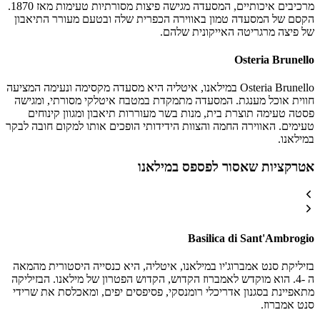
מרכיבים איכותיים, המסעדה מגישה פיצות מסורתיות טעימות מאז 1870.
הקסם של המסעדה טמון באווירה הכפרית שלה ובטעם מעורר התיאבון
של פיצה מרגריטה האייקונית שלהם.
Osteria Brunello
Osteria Brunello במילאנו, איטליה היא מסעדה מקסימה ונעימה המציעה
חווית אוכל מענגת. המסעדה מתמקדת במטבח איטלקי מסורתי, ומגישה
פסטה טעימה תוצרת בית, מנות בשר מעוררות תיאבון ומגוון קינוחים
טעימים. האווירה החמה והצוות הידידותי הופכים אותו למקום חובה לבקר
במילאנו.
אטרקציות שאסור לפספס במילאנו
Basilica di Sant'Ambrogio
בזיליקת סנט אמברוג'יו במילאנו, איטליה, היא כנסייה היסטורית מהמאה
ה -4. הוא מוקדש לאמברוז הקדוש, הקדוש הפטרון של מילאנו. הבזיליקה
מתאפיינת בסגנון אדריכלי רומנסקי, פסיפסים יפים, ומאכלסת את שרידי
סנט אמברוז.