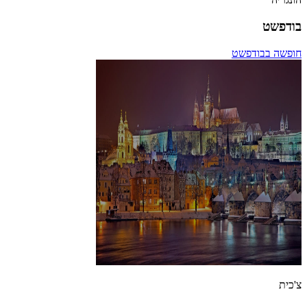
בודפשט
חופשה בבודפשט
צ'כית