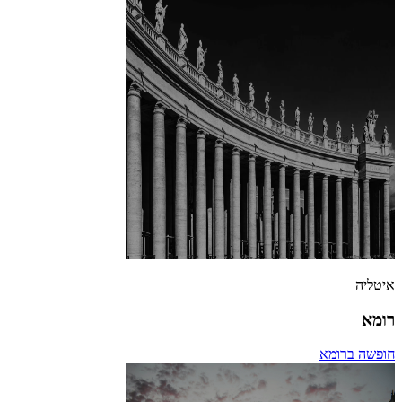
איטליה
רומא
חופשה ברומא