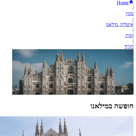
Home
/
מגזין
/
איטליה, מילאנו
|
זוגות
|
חורף
חופשה במילאנו