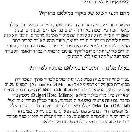
האיטלקיים או לאזור הכפרי.
מהם רגעי השיא של ביקור במילאנו בחורף?
מילאנו בחורף קסומה באווירה החגיגית שלה, במיוחד במהלך חג המולד
כאשר העיר מקושטת באורות וקישוטים. השווקים העונתיים ועונת
האופרה האייקונית לה סקאלה הם מוקדי משיכה מרכזיים. חובבי האופנה
יכולים ליהנות ממכירות חורף בינואר, בעוד שמזג האוויר הקריר יותר
מושלם להתענג על מאכלים מילנזיים כמו ריזוטו ואוסובוקו. בנוסף, פחות
תיירים פירושו יותר מקום לחקור פנינים תרבותיות כמו הדואומו והסעודה
האחרונה של דה וינצ'י ללא ההמונים.
באילו מלונות רומנטיים במילאנו מומלץ לשהות?
עבור שהייה רומנטית במילאנו, זוגות יכולים לבחור מתוך אפשרויות
מפוארות כגון מלון ארמני מילאנו (Armani Hotel Milano), המציע עיצוב
אלגנטי וספא, או שאטו מונפורט (Château Monfort) המקסים עם אווירת
האגדות שלו. מלון בולגרי מילאנו (Bulgari Hotel Milano) מספק נווה
מדבר עם גינה פרטית ואלגנטיות מעודנת, בעוד שמלון מנדרין אוריינטל
(Mandarin Oriental) משלב עיצוב מילנזי עם יוקרה נצחית. עבור אלה
המחפשים חוויית בוטיק, מלון מגנה פארס סוויטס מילאנו מציע חדרי
אירוח ולינה אינטימיים ומסוגננים. כל אחד מהמלונות הללו מספק סביבה
ייחודית לחופשה רומנטית בלתי נשכחת בלב מילאנו.