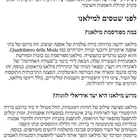
בקרב קהילת האמנות והציבור.
לפני שטסים למילאנו
במה מפורסמת מילאנו?
מילאנו ידועה בהיותה בירה עולמית של אופנה ועיצוב. זהו ביתם של בתי
אופנה איקוניים ורובעי קניות יוקרתיים כמו Quadrilatero della Moda,
והוא קובע טרנדים בתעשייה. מילאנו מפורסמת גם בזכות המורשת
האמנותית העשירה שלה, הבאה לידי ביטוי ב"סעודה האחרונה" של
לאונרדו דה וינצ'י, ובפאר הגותי של קתדרלת מילאנו (דואומו). בנוסף, זהו
מרכז פיננסי ומארח את הבורסה האיטלקית. הסצנה התרבותית התוססת
של העיר, ציוני דרך היסטוריים ותענוגות קולינריים, כולל ריזוטו מילאנו,
תורמים עוד יותר לתהילתה.
מדוע מילאנו היא יעד אידיאלי לזוגות?
מילאנו מציעה שילוב של חוויות רומנטיות, החל מטיול יד ביד ברובע בררה
ההיסטורי ועד לארוחות ערב אינטימיות במסעדות אופנתיות. זוגות יכולים
להתפעל מהפאר של הדואומו, להתפנק בקניות יוקרתיות ולחקור אמנות
בגלריות כמו פינקוטקה די בררה. חיי הלילה התוססים ובתי הקפה
הנעימים של העיר מספקים סביבה מושלמת לרגעים משותפים. בנוסף,
מיקומה המרכזי של מילאנו הופך אותה לשער לחופשות רומנטיות לאגמים