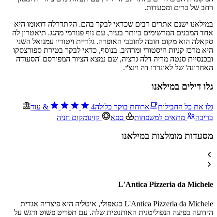
רחב של ברים ומסעדות.
במילאנו ישנם אתרים רבים שכדאי לבקר בהם. הקתדרלה דואומו היא
אחד המבנים המרשימים ביותר בעיר, עם נוף פנורמי מהגג. תיאטרון לה
סקאלה הוא מקום חובה לחובבי האופרה. גלריית ויטוריו עמנואל השני
היא מרכז קניות היסטורי ומרהיב. בנוסף, כדאי לבקר בטירת ספורצסקו
ובכנסיית סנטה מריה דלה גרציה, שם נמצא הציור המפורסם 'הסעודה
האחרונה' של לאונרדו דה וינצ'י.
גלו דילים במילאנו
גלו את כל החבילות
ארוחת בוקר כלולה
4
&
עוד
בריכה
מתאים למשפחות
ספא
קזינו
מקום חניה
מסעדות מומלצות במילאנו
L'Antica Pizzeria da Michele
L'Antica Pizzeria da Michele בנאפולי, איטליה היא פיצריה אגדית
הידועה בפיצה הנפוליטנית האותנטית שלה. עם תפריט פשוט ודגש על