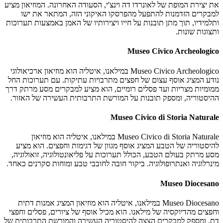
את יצירת המופת של לאונרדו דה וינצ'י, הסעודה האחרונה. המוזיאון מציע
למבקרים הזדמנות להתפעל מהפרסקו האיקוני הזה, המתאר את ישו
ותלמידיו, תוך מתן תובנות על חייו ויצירותיו של האמן באמצעות תערוכות
ותצוגות שונות.
Museo Civico Archeologico
Museo Civico Archeologico במילאנו, איטליה הוא מוזיאון ארכיאולוגי
נודע המציג אוסף עצום של חפצים מתרבויות עתיקות. עם תערוכות החל
ממומיות מצריות ועד פסלים רומיים, הוא מציע למבקרים מסע מרתק דרך
ההיסטוריה, ומספק תובנות על המורשת התרבותית העשירה של האזור.
Museo Civico di Storia Naturale
Museo Civico di Storia Naturale במילאנו, איטליה הוא מוזיאון
להיסטוריה של הטבע המציג אוסף מגוון של דגימות וחפצים. הוא מציע
מסע מרתק בעולם הטבע, הכולל תערוכות על פליאונטולוגיה, זואולוגיה,
מינרלוגיה ואנתרופולוגיה. ביקור חובה לחובבי טבע ומוחות סקרנים כאחד.
Museo Diocesano
Museo Diocesano במילאנו, איטליה הוא מוזיאון המציג אמנות דתית
וחפצים מהדיוקסיה של מילאנו. הוא מכיל אוסף של ציורים, פסלים וחפצי
דת, ומספק למבקרים הצצה להיסטוריה העשירה והמורשת התרבותית של