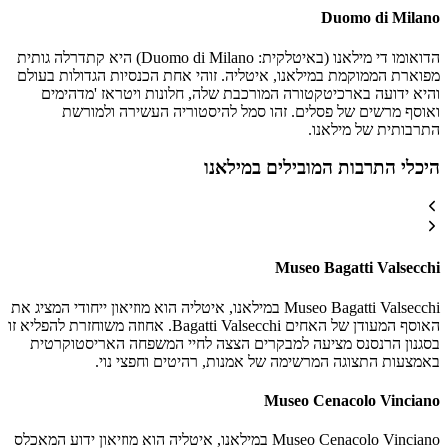
Duomo di Milano
הדואומו די מילאנו (באיטלקית: Duomo di Milano) היא קתדרלה גותית
מפוארת הממוקמת במילאנו, איטליה. זוהי אחת הכנסיות הגדולות בעולם
והיא ידועה בארכיטקטורה המורכבת שלה, חלונות ויטראז 'מדהימים
ואוסף מרשים של פסלים. זהו סמל להיסטוריה העשירה ולמורשת
התרבותית של מילאנו.
היכלי התרבות המובילים במילאנו
Museo Bagatti Valsecchi
Museo Bagatti Valsecchi במילאנו, איטליה הוא מוזיאון ייחודי המציג את
האוסף המעודן של האחים Bagatti Valsecchi. אחוזה משוחזרת להפליא זו
בסגנון הרנסנס מציעה למבקרים הצצה לחיי המשפחה האריסטוקרטית
באמצעות התצוגה המרשימה של אמנות, רהיטים וחפצי נוי.
Museo Cenacolo Vinciano
Museo Cenacolo Vinciano במילאנו, איטליה הוא מוזיאון ידוע המאכלס