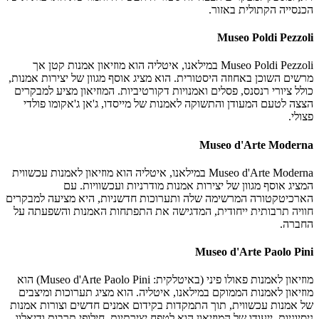
הכנסייה הקתולית באזור.
Museo Poldi Pezzoli
Museo Poldi Pezzoli במילאנו, איטליה הוא מוזיאון אמנות קטן אך
מרשים השוכן באחוזה היסטורית. הוא מציג אוסף מגוון של יצירות אמנות,
כולל ציורי רנסנס, פסלים ואמנויות דקורטיביות. המוזיאון מציע למבקרים
הצצה לטעם המעודן והתשוקה לאמנות של מייסדו, ג'אן ג'אקומו פולדי
פצולי.
Museo d'Arte Moderna
Museo d'Arte Moderna במילאנו, איטליה הוא מוזיאון לאמנות עכשווית
המציג אוסף מגוון של יצירות אמנות מודרניות ועכשוויות. עם
הארכיטקטורה המרשימה שלה ותערוכות חדשניות, היא מציעה למבקרים
חוויה תרבותית ייחודית, המדגישה את התפתחות האמנות והשפעתה על
החברה.
Museo d'Arte Paolo Pini
מוזיאון לאמנות פאולו פיני (באיטלקית: Museo d'Arte Paolo Pini) הוא
מוזיאון לאמנות הממוקם במילאנו, איטליה. הוא מציג תערוכות ומיצבים
של אמנות עכשווית, תוך התמקדות בקידום אמנים חדשים וצורות אמנות
ניסיוניות. ייעודו של המוזיאון הוא לטפח יצירתיות, חילופי תרבות ודיאלוג