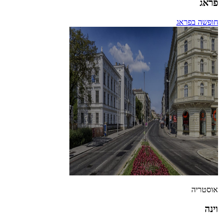
פראג
חופשה בפראג
אוסטריה
וינה