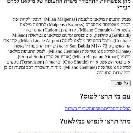
מהן אפשרויות התחבורה משדה התעופה של מילאנו למרכז
העיר?
מנמל התעופה מילאנו מלפנסה (Milan Malpensa), תוכלו לקחת את
רכבת מאלפנסה אקספרס (Malpensa Express) לתחנות מילאנו
צ'נטראלה (Milano Centrale), קדורנה (Cadorna) או גריבלדי
(Garibaldi). לחלופין, אוטובוסים זמינים למילאנו צ'נטראלה (Milano
Centrale). מנמל התעופה מילאנו לינטה (Milan Linate Airport), קחו את
קו האוטובוס 73 ל-San Babila M1 או את שירות ההסעות לינאטה
(Linate) למילאנו צ'נטראלה (Milano Centrale). לנמל התעופה מילאנו
ברגמו (Milan Bergamo Airport) (אוריו אל סריו (Orio al Serio),
אוטובוסי השאטל אוריו (Orio Shuttle) וטראוויז'ן (Terravision) נוסעים
למילאנו צ'נטראלה (Milano Centrale). מוניות והשכרת רכב זמינות גם כן
בכל שדות התעופה.
גלו עוד...
עם מי תרצו לטוס?
הכל
זוגות
חברים
משפחות
שומרי כשרות
מתי תרצו לנפוש במילאנו?