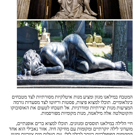
המטבח במילאנו מגוון ומציע מנות איטלקיות מסורתיות לצד מטבחים
בינלאומיים. תוכלו למצוא פיצות, פסטות וריזוטו לצד מסעדות גורמה
המציעות מנות יצירתיות ומודרניות. אל תשכחו לטעום את האוסובוקו
והקוטולטה אלה מילאנזה, מנות מקומיות מפורסמות.
חיי הלילה במילאנו תוססים ומגוונים. תוכלו למצוא ברים אופנתיים,
מועדוני לילה יוקרתיים ומקומות עם מוזיקה חיה. אזור נאבילי הוא אחד
המקומות הפופולריים ביותר לבילוי לילי, עם תעלות מים ציוריות ומגוון