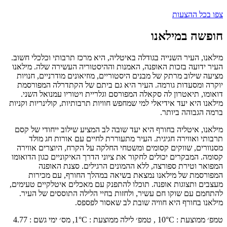
צפו בכל ההצעות
חופשה במילאנו
מילאנו, העיר השנייה בגודלה באיטליה, היא מרכז תרבותי וכלכלי חשוב.
העיר ידועה בזכות האופנה, האמנות וההיסטוריה העשירה שלה. מילאנו
מציעה שילוב מרתק של מבנים היסטוריים, מוזיאונים מודרניים, חנויות
יוקרה ומסעדות גורמה. העיר היא גם ביתם של הקתדרלה המפורסמת
דואומו, תיאטרון לה סקאלה המפורסם וגלריית ויטוריו עמנואל השני.
מילאנו היא יעד אידיאלי למי שמחפש חוויות תרבותיות, קולינריות וקניות
ברמה הגבוהה ביותר.
מילאנו, איטליה בחורף היא יעד שובה לב המציע שילוב ייחודי של קסם
תרבותי ואווירה חגיגית. העיר מתעוררת לחיים עם אורות חג מולד
מסנוורים, שווקים קסומים ומשטחי החלקה על הקרח, היוצרים אווירה
קסומה. המבקרים יכולים לחקור את ציוני הדרך האיקוניים כגון הדואומו
המפואר וטירת ספורצה, ללא ההמונים הרגילים. סצנת האופנה
המפורסמת של מילאנו נמצאת בשיאה במהלך החורף, עם מכירות
מעצבים ותצוגות אופנה. תוכלו להתפנק עם מאכלים איטלקיים טעימים,
להתחמם עם שוקו חם עשיר, ולחזות בחיי הלילה התוססים של העיר.
מילאנו בחורף היא חוויה שובת לב שאסור לפספס.
טמפ׳ ממוצעת
:
°C ,
10
טמפ׳ לילה ממוצעת
:
°C,
1
מס׳ ימי גשם
:
4.77