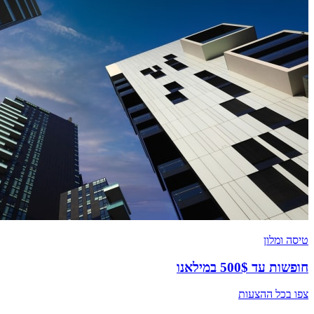
טיסה ומלון
חופשות עד 500$ במילאנו
צפו בכל ההצעות