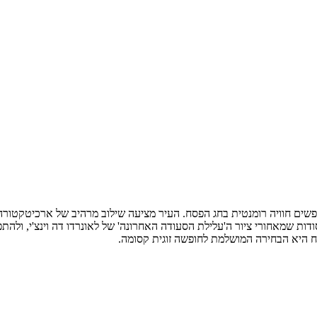
מחפשים חוויה רומנטית בחג הפסח. העיר מציעה שילוב מרהיב של ארכיטקטור
סודות שמאחורי ציור ה'עלילת הסעודה האחרונה' של לאונרדו דה וינצ'י, ול
ח היא הבחירה המושלמת לחופשה זוגית קסומה.