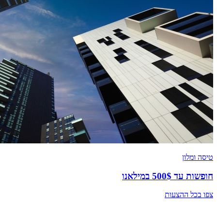
טיסה ומלון
חופשות עד 500$ במילאנו
צפו בכל ההצעות