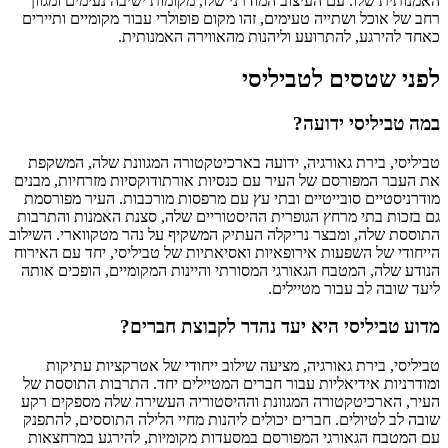
האמנותית שלו. עם העיצוב המודרני שלו, מקומות ישיבה נעימים ומגוון
רחב של אוכל ושתייה טעימים, זהו מקום פופולרי עבור מקומיים ותיירים
כאחד להירגע, להתרועע וליהנות מהאווירה האמנותית.
לפני שטסים לטביליסי
במה טביליסי ידועה?
טביליסי, בירת גאורגיה, ידועה בארכיטקטורה המגוונת שלה, המשקפת
את העבר המפורסם של העיר עם כנסיות אורתודוקסיות מזרחיות, מבנים
מודרניסטיים סובייטיים ובתי עץ עם מרפסות מורכבות. העיר מפורסמת
גם בזכות בתי מרחץ הגופרית ההיסטוריים שלה, סצנת האמנות והתרבות
התוססת שלה, ומבצר נריקלה העתיק המשקיף על נהר מטקווארי. השילוב
הייחודי של השפעות אירופאיות ואסיאתיות של טביליסי, יחד עם האירוח
הנודע שלה, המטבח הגאורגי המסורתי והיינות המקומיים, הופכים אותה
ליעד שובה לב עבור מטיילים.
מדוע טביליסי היא יעד נהדר לקבוצת חברים?
טביליסי, בירת גאורגיה, מציעה שילוב ייחודי של אטרקציות עתיקות
ומודרניות אידיאליות עבור חברים המטיילים יחד. התרבות התוססת של
העיר, הארכיטקטורה המגוונת וההיסטוריה העשירה שלה מספקים רקע
שובה לב לטיולים. חברים יכולים ליהנות מחיי הלילה התוססים, להתפנק
עם המטבח הגאורגי המפורסם במסעדות מקומיות, להירגע במרחצאות