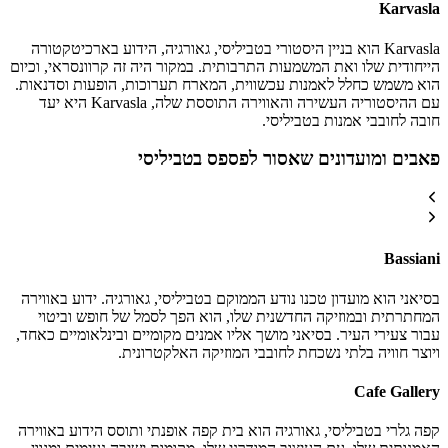
Karvasla
Karvasla הוא בניין היסטורי בטביליסי, גאורגיה, הידוע בארכיטקטורה
הייחודית שלו ואת המשמעות התרבותית. במקור היה זה קרוונסראי, וכיום
הוא משמש כחלל לאמנות עכשווית, המארח תערוכות, הופעות וסדנאות.
עם ההיסטוריה העשירה והאווירה התוססת שלה, Karvasla היא יעד
חובה לחובבי אמנות בטביליסי.
פאבים ומועדונים שאסור לפספס בטביליסי
Bassiani
בסיאני הוא מועדון טכנו נודע הממוקם בטביליסי, גאורגיה. ידוע באווירה
המחתרתית ובמוזיקה החדשנית שלו, הוא הפך לסמל של חופש וביטוי
עבור צעירי העיר. בסיאני מושך אליו אמנים מקומיים ובינלאומיים כאחד,
ויוצר חוויה בלתי נשכחת לחובבי המוזיקה האלקטרונית.
Cafe Gallery
קפה גלרי בטביליסי, גאורגיה הוא בית קפה אופנתי ותוסס הידוע באווירה