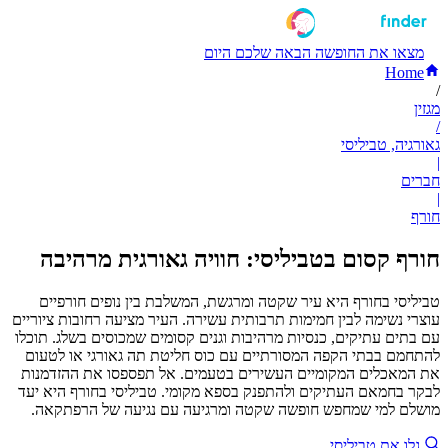
מצאו את החופשה הבאה שלכם היום
Home
/
מגזין
/
גאורגיה, טביליסי
|
חברים
|
חורף
חורף קסום בטביליסי: חוויה גאורגית מרהיבה
טביליסי בחורף היא עיר שקטה ומרגשת, המשלבת בין נופים חורפיים
עוצרי נשימה לבין חמימות תרבותית עשירה. העיר מציעה רחובות ציוריים
עם בתים עתיקים, כנסיות מרהיבות וגנים קסומים שמכוסים בשלג. תוכלו
להתחמם בבתי הקפה המסורתיים עם כוס חליטת תה גאורגי או לטעום
את המאכלים המקומיים העשירים בטעמים. אל תפספסו את ההזדמנות
לבקר בחמאם העתיקים ולהתפנק בספא מקומי. טביליסי בחורף היא יעד
מושלם למי שמחפש חופשה שקטה ומרגיעה עם נגיעה של הרפתקאה.
גלו את טביליסי