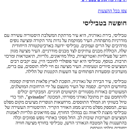
צפו בכל ההצעות
חופשה בטביליסי
טביליסי, בירת גאורגיה, היא עיר מרתקת המשלבת היסטוריה עשירה עם
מודרניות מתפתחת. העיר ממוקמת על גדות נהר הקורה ומציעה נופים
מרהיבים של הרים ועמקים. טביליסי ידועה בארכיטקטורה הייחודית
שלה, הכוללת מבנים עתיקים לצד מבנים מודרניים. העיר מציעה מגוון
רחב של פעילויות ואטרקציות, כולל מוזיאונים, גלריות, תיאטראות ומרכזי
תרבות. בנוסף, טביליסי היא יעד פופולרי לחובבי היין, עם יקבים רבים
המציעים סיורים וטעימות. העיר מציעה גם חיי לילה תוססים, עם ברים,
מועדונים ומסעדות הפתוחים עד השעות הקטנות של הלילה.
טביליסי, עיר הבירה של גאורגיה, הופכת לארץ פלאות חורפית קסומה
בחודשים הקרים. קסמה של העיר מועצם על ידי הרחובות המושלגים,
המעוטרים באורות מסנוורים וקישוטים חגיגיים. המבקרים יכולים
להתחמם עם יין מתובל גאורגי מסורתי, המכונה "gvinadze", תוך כדי
טיול בשווקי חג המולד התוססים. מרחצאות הגופרית מציעים מקום מפלט
נעים, המספק מפלט מרגיע ממזג האוויר הקריר. ההיסטוריה העשירה של
טביליסי מוצגת לראווה גם במהלך החורף, עם מוזיאונים וגלריות לאמנות
המציעים תערוכות שובות לב. החל מסקי באתרי נופש סמוכים וכלה
בהתענגות על המטבח הגאורגי הדשן, טביליסי בחורף מציעה חוויה
ייחודית ובלתי נשכחת.