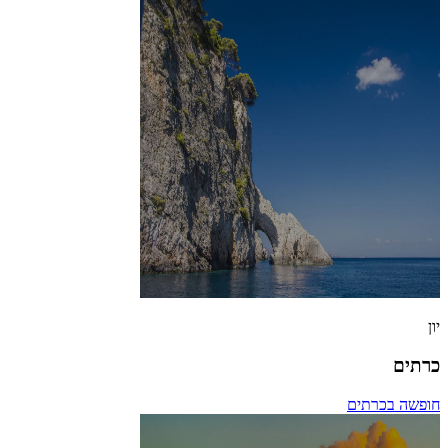
יון
כרתים
חופשה בכרתים