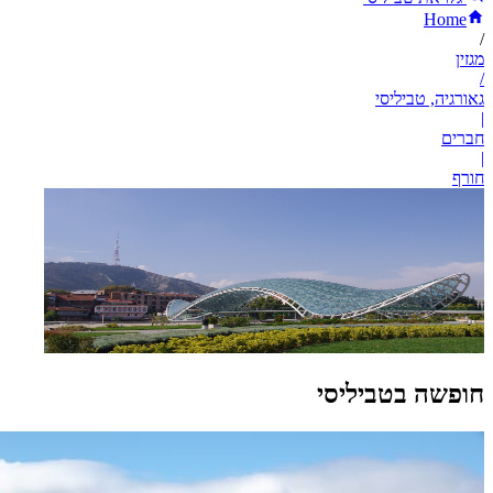
Home
/
מגזין
/
גאורגיה, טביליסי
|
חברים
|
חורף
חופשה בטביליסי