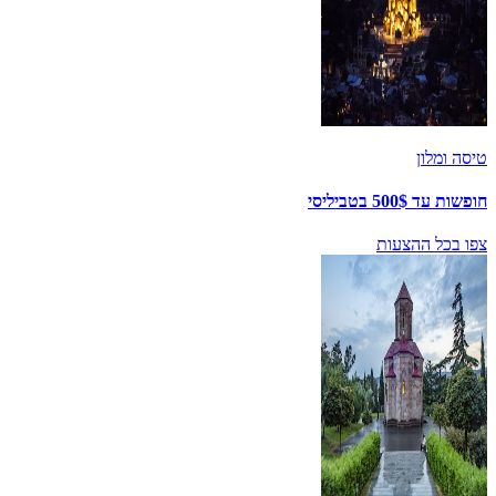
טיסה ומלון
חופשות עד 500$ בטביליסי
צפו בכל ההצעות