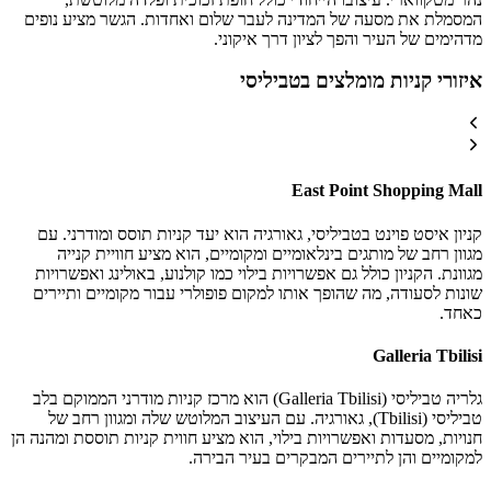
המסמלת את מסעה של המדינה לעבר שלום ואחדות. הגשר מציע נופים
מדהימים של העיר והפך לציון דרך איקוני.
איזורי קניות מומלצים בטביליסי
East Point Shopping Mall
קניון איסט פוינט בטביליסי, גאורגיה הוא יעד קניות תוסס ומודרני. עם
מגוון רחב של מותגים בינלאומיים ומקומיים, הוא מציע חוויית קנייה
מגוונת. הקניון כולל גם אפשרויות בילוי כמו קולנוע, באולינג ואפשרויות
שונות לסעודה, מה שהופך אותו למקום פופולרי עבור מקומיים ותיירים
כאחד.
Galleria Tbilisi
גלריה טביליסי (Galleria Tbilisi) הוא מרכז קניות מודרני הממוקם בלב
טביליסי (Tbilisi), גאורגיה. עם העיצוב המלוטש שלה ומגוון רחב של
חנויות, מסעדות ואפשרויות בילוי, הוא מציע חווית קניות תוססת ומהנה הן
למקומיים והן לתיירים המבקרים בעיר הבירה.