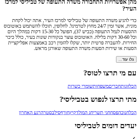
מהן אפשרויות התחבורה משדה התעופה של טביליסי למרכז
העיר?
כדי להגיע משדה התעופה של טביליסי למרכז העיר, אתה יכול לקחת
מונית, אשר זמין 24/7 מחוץ לטרמינל. לחלופין, תוכלו להשתמש באוטובוס
ההסעות לנמל התעופה (כביש 37), הפועל כל 15-30 דקות במהלך היום
וכל 30-60 דקות בלילה. האוטובוס עוצר בנקודות שונות בעיר, כולל כיכר
החירות. להעברה פרטית יותר, שקלו להזמין רכב באמצעות אפליקציית
הסעות או שירות הסעות משדה התעופה שאורגן מראש.
גלו עוד...
עם מי תרצו לטוס?
הכל
זוגות
חברים
משפחות
שומרי כשרות
מתי תרצו לנפוש בטביליסי?
הכל
חנוכה
פסח
חגי תשרי
חג המולד
קיץ
חורף
סילבסטר
הרגע האחרון
יעדים דומים לטביליסי