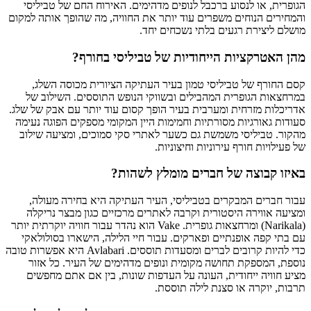
הגופרית, או לנסוע ברכבל לנופים מדהימים. האירוח החם של טביליסי
והמחירים הנוחים משפרים עוד יותר את החוויה, מה שהופך אותה למקום
מושלם ליצירת רגעים בלתי נשכחים יחד.
מהן האטרקציות הייחודיות של טביליסי בחורף?
קסם החורף של טביליסי טמון בעיר העתיקה הציורית מכוסה השלג,
במרחצאות הגופרית המהבילים ובשווקי הנופש התוססים. השילוב של
אדריכלות מזרחית ומערבית בעיר הופך קסום עוד יותר עם אבק של שלג.
סעודות גאורגיות מסורתיות וחמימות היין המקומי מספקים הפוגה נעימה
מהקור. טביליסי משמשת גם כשער לאתרי סקי סמוכים, ומציעה שילוב
של פעילויות חורף עירוניות וחיצוניות.
באיזו קבוצה של חברים מומלץ לשהות?
עבור חברים המבקרים בטביליסי, העיר העתיקה היא בחירה מעולה,
ומציעה אווירה היסטורית וקרבה לאתרים מרכזיים כגון מבצר נריקלה
(Narikala) ומרחצאות גופרית. Vake הוא נהדר עבור חוויה יוקרתית יותר
עם בתי קפה אופנתיים ופארקים. עבור חיי הלילה, הישארו בסולולאקי
כדי להיות קרובים לברים ומסעדות תוססים. Avlabari היא אפשרות טובה
נוספת, המספקת תחושה מקומית ונופים מדהימים של העיר. כל אזור
מציע חוויה ייחודית, העונה על העדפות שונות, בין אם אתם מחפשים
תרבות, יוקרה או סצנת לילה תוססת.