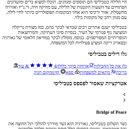
חיי הלילה בטביליסי הם תוססים ומגוונים. תוכלו למצוא ברים ומועדונים
הפתוחים עד השעות הקטנות של הלילה, עם מוזיקה חיה, די.ג'ייז ואווירה
מחשמלת. אזור ורקיסי הוא אחד המקומות הפופולריים ביותר לחיי לילה,
עם מגוון רחב של מקומות בילוי.
בטביליסי ישנם אתרים רבים שכדאי לבקר בהם, כמו מצודת נריקלה
המציעה נוף פנורמי של העיר, כנסיית סיוני העתיקה, והמרחצאות
הגופריתיים המפורסמים. בנוסף, מומלץ לבקר במוזיאון הלאומי של גאורגיה
ובפארק ריקה המציע פעילויות לכל המשפחה.
גלו דילים בטביליסי
גלו את כל החבילות
ארוחת בוקר כלולה
4
&
עוד
בריכה
מתאים למשפחות
ספא
קזינו
מקום חניה
אטרקציות שאסור לפספס בטביליסי
Bridge of Peace
גשר השלום בטביליסי, גאורגיה הוא גשר מודרני להולכי רגל החוצה את
נהר מטקווארי. עיצובו הייחודי כולל חופת זכוכית ופלדה מלוטשת,