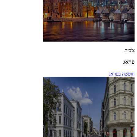
צ'כית
פראג
חופשה בפראג