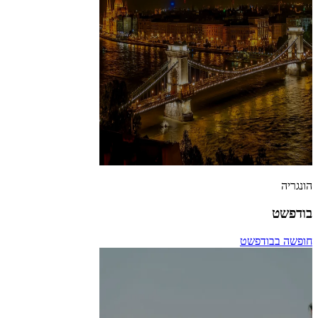
הונגריה
בודפשט
חופשה בבודפשט