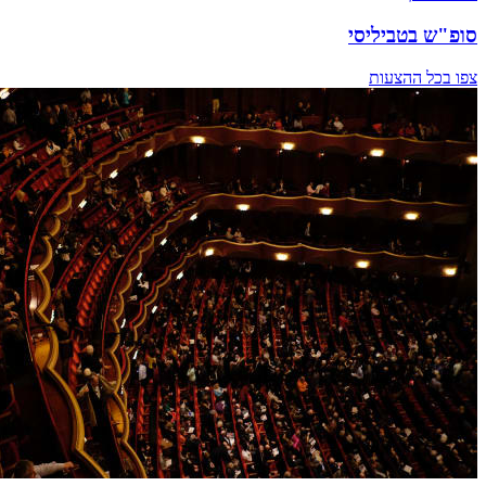
סופ"ש בטביליסי
צפו בכל ההצעות