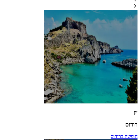
יון
רודוס
חופשה ברודוס