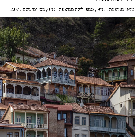
טמפ׳ ממוצעת
:
°C ,
9
טמפ׳ לילה ממוצעת
:
°C,
0
מס׳ ימי גשם
:
2.07