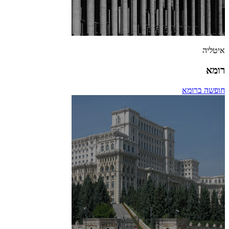
איטליה
רומא
חופשה ברומא