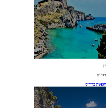
יון
רודוס
חופשה ברודוס