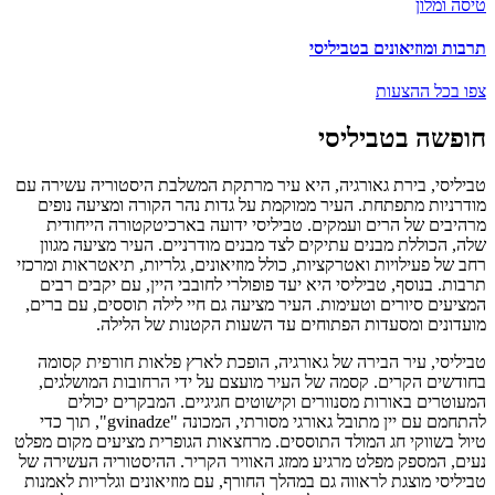
טיסה ומלון
תרבות ומוזיאונים בטביליסי
צפו בכל ההצעות
חופשה בטביליסי
טביליסי, בירת גאורגיה, היא עיר מרתקת המשלבת היסטוריה עשירה עם
מודרניות מתפתחת. העיר ממוקמת על גדות נהר הקורה ומציעה נופים
מרהיבים של הרים ועמקים. טביליסי ידועה בארכיטקטורה הייחודית
שלה, הכוללת מבנים עתיקים לצד מבנים מודרניים. העיר מציעה מגוון
רחב של פעילויות ואטרקציות, כולל מוזיאונים, גלריות, תיאטראות ומרכזי
תרבות. בנוסף, טביליסי היא יעד פופולרי לחובבי היין, עם יקבים רבים
המציעים סיורים וטעימות. העיר מציעה גם חיי לילה תוססים, עם ברים,
מועדונים ומסעדות הפתוחים עד השעות הקטנות של הלילה.
טביליסי, עיר הבירה של גאורגיה, הופכת לארץ פלאות חורפית קסומה
בחודשים הקרים. קסמה של העיר מועצם על ידי הרחובות המושלגים,
המעוטרים באורות מסנוורים וקישוטים חגיגיים. המבקרים יכולים
להתחמם עם יין מתובל גאורגי מסורתי, המכונה "gvinadze", תוך כדי
טיול בשווקי חג המולד התוססים. מרחצאות הגופרית מציעים מקום מפלט
נעים, המספק מפלט מרגיע ממזג האוויר הקריר. ההיסטוריה העשירה של
טביליסי מוצגת לראווה גם במהלך החורף, עם מוזיאונים וגלריות לאמנות