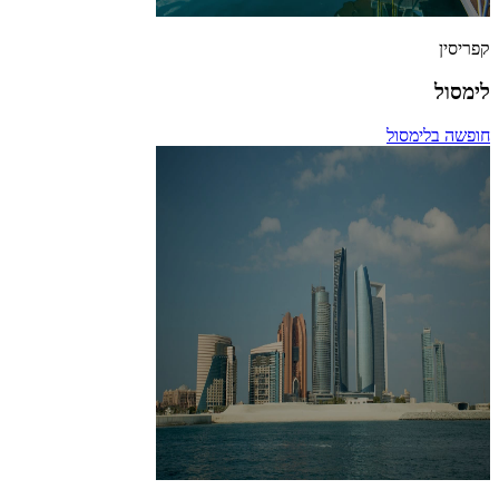
קפריסין
לימסול
חופשה בלימסול