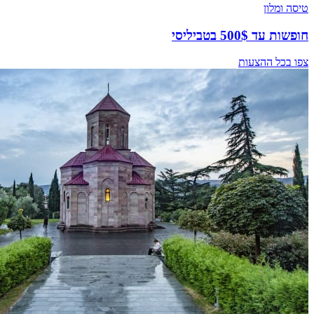
טיסה ומלון
חופשות עד 500$ בטביליסי
צפו בכל ההצעות