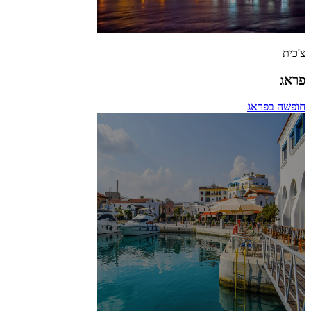
צ'כית
פראג
חופשה בפראג