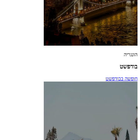
הונגריה
בודפשט
חופשה בבודפשט