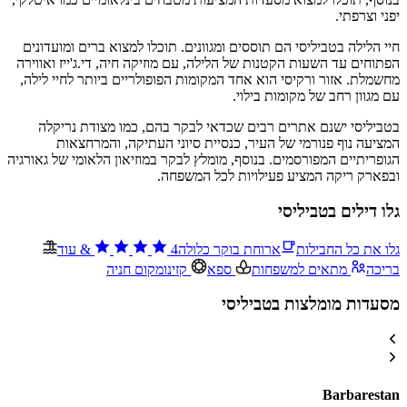
יפני וצרפתי.
חיי הלילה בטביליסי הם תוססים ומגוונים. תוכלו למצוא ברים ומועדונים
הפתוחים עד השעות הקטנות של הלילה, עם מוזיקה חיה, די.ג'ייז ואווירה
מחשמלת. אזור ורקיסי הוא אחד המקומות הפופולריים ביותר לחיי לילה,
עם מגוון רחב של מקומות בילוי.
בטביליסי ישנם אתרים רבים שכדאי לבקר בהם, כמו מצודת נריקלה
המציעה נוף פנורמי של העיר, כנסיית סיוני העתיקה, והמרחצאות
הגופריתיים המפורסמים. בנוסף, מומלץ לבקר במוזיאון הלאומי של גאורגיה
ובפארק ריקה המציע פעילויות לכל המשפחה.
גלו דילים בטביליסי
גלו את כל החבילות
ארוחת בוקר כלולה
4
&
עוד
בריכה
מתאים למשפחות
ספא
קזינו
מקום חניה
מסעדות מומלצות בטביליסי
Barbarestan