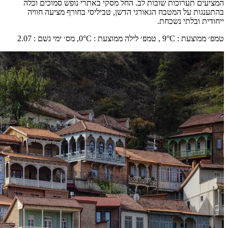
המציעים תערוכות שובות לב. החל מסקי באתרי נופש סמוכים וכלה
בהתענגות על המטבח הגאורגי הדשן, טביליסי בחורף מציעה חוויה
ייחודית ובלתי נשכחת.
טמפ׳ ממוצעת
:
°C ,
9
טמפ׳ לילה ממוצעת
:
°C,
0
מס׳ ימי גשם
:
2.07