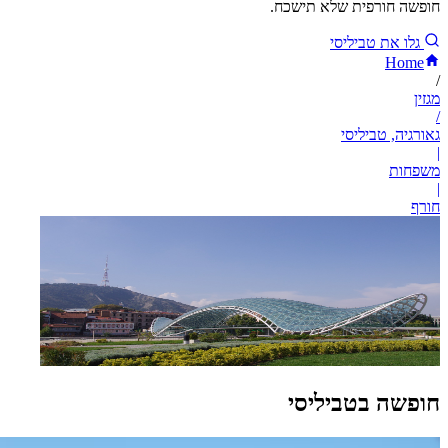
חופשה חורפית שלא תישכח.
גלו את טביליסי
Home
/
מגזין
/
גאורגיה, טביליסי
|
משפחות
|
חורף
חופשה בטביליסי