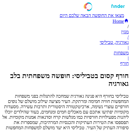
מצאו את החופשה הבאה שלכם היום
Home
/
מגזין
/
גאורגיה, טביליסי
|
משפחות
|
חורף
חורף קסום בטביליסי: חופשה משפחתית בלב
גאורגיה
טביליסי בחורף היא פנינה גאורגית שמחכה להתגלות בפני משפחות
המחפשות חוויה חמימה ומרתקת. העיר מציעה שילוב מושלם של נופים
חורפיים עוצרי נשימה, ארכיטקטורה היסטורית ותרבות עשירה. מסעדות
מקומיות יפתיעו אתכם עם מאכלים חמים ומנחמים, בעוד שהילדים יוכלו
ליהנות מפעילויות חורפיות כמו מגלשות קרח וסדנאות אמנות מקומיות. אל
תפספסו את הטירות העתיקות והכנסיות המרהיבות, שמספרות את
סיפורה העתיק של העיר. טביליסי היא יעד מושלם למשפחות המחפשות