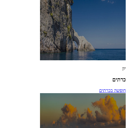
יון
כרתים
חופשה בכרתים