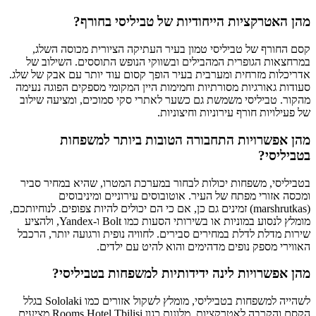
מהן האטרקציות הייחודיות של טביליסי בחורף?
קסם החורף של טביליסי טמון בעיר העתיקה הציורית מכוסה השלג,
במרחצאות הגופרית המהבילים ובשווקי הנופש התוססים. השילוב של
אדריכלות מזרחית ומערבית בעיר הופך קסום עוד יותר עם אבק של שלג.
סעודות גאורגיות מסורתיות וחמימות היין המקומי מספקים הפוגה נעימה
מהקור. טביליסי משמשת גם כשער לאתרי סקי סמוכים, ומציעה שילוב
של פעילויות חורף עירוניות וחיצוניות.
מהן אפשרויות התחבורה הטובות ביותר למשפחות
בטביליסי?
בטביליסי, משפחות יכולות לבחור במערכת המטרו, שהיא במחיר סביר
ומכסה אזורי מפתח של העיר. אוטובוסים עירוניים ומיניבוסים
(marshrutkas) זמינים גם כן, אם כי הם יכולים להיות צפופים. לנוחיותכם,
מומלץ לנסוע במוניות או בשירותי הסעות כמו Bolt ו-Yandex, ולהציע
שירות מדלת לדלת במחירים סבירים. לחוויה נופית ורגועה יותר, הרכבל
האווירי מספק נופים מדהימים והוא להיט עם ילדים.
מהן אפשרויות לינה ידידותיות למשפחות בטביליסי?
לשהייה למשפחות בטביליסי, מומלץ לשקול אזורים כמו Sololaki בגלל
הקסם והקרבה לאטרקציות. מלונות כגון Rooms Hotel Tbilisi מציעים