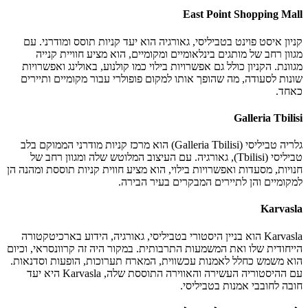
East Point Shopping Mall
קניון איסט פוינט בטביליסי, גאורגיה הוא יעד קניות תוסס ומודרני. עם
מגוון רחב של מותגים בינלאומיים ומקומיים, הוא מציע חוויית קנייה
מגוונת. הקניון כולל גם אפשרויות בילוי כמו קולנוע, באולינג ואפשרויות
שונות לסעודה, מה שהופך אותו למקום פופולרי עבור מקומיים ותיירים
כאחד.
Galleria Tbilisi
גלריה טביליסי (Galleria Tbilisi) הוא מרכז קניות מודרני הממוקם בלב
טביליסי (Tbilisi), גאורגיה. עם העיצוב המלוטש שלה ומגוון רחב של
חנויות, מסעדות ואפשרויות בילוי, הוא מציע חווית קניות תוססת ומהנה הן
למקומיים והן לתיירים המבקרים בעיר הבירה.
Karvasla
Karvasla הוא בניין היסטורי בטביליסי, גאורגיה, הידוע בארכיטקטורה
הייחודית שלו ואת המשמעות התרבותית. במקור היה זה קרוונסראי, וכיום
הוא משמש כחלל לאמנות עכשווית, המארח תערוכות, הופעות וסדנאות.
עם ההיסטוריה העשירה והאווירה התוססת שלה, Karvasla היא יעד
חובה לחובבי אמנות בטביליסי.