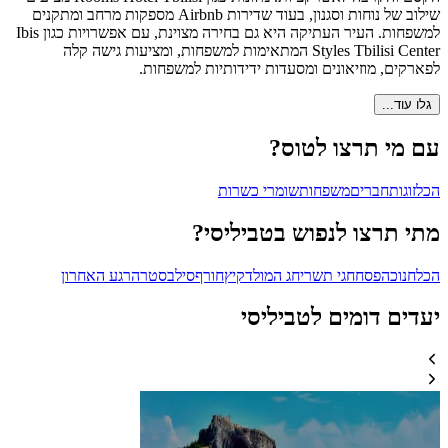
שילוב של נוחות וסגנון, בעוד שדירות Airbnb מספקות מרחב ומתקנים
למשפחות. העיר העתיקה היא גם בחירה מצוינת, עם אפשרויות כגון Ibis
Styles Tbilisi Center המתאימות למשפחות, ומציעות גישה קלה
לפארקים, מוזיאונים ומסעדות ידידותיות למשפחות.
גלו עוד...
עם מי תרצו לטוס?
הכל
זוגות
חברים
משפחות
שומרי כשרות
מתי תרצו לנפוש בטביליסי?
הכל
חנוכה
פסח
חגי תשרי
חג המולד
קיץ
חורף
סילבסטר
הרגע האחרון
יעדים דומים לטביליסי