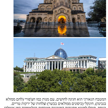
המטבח הגאורגי הוא חגיגה לחושים, עם מנות כמו חצ'פורי (לחם ממולא
בגבינה), חינקלי (כיסונים ממולאים בבשר) וצלחות של ירקות טריים.
בנוסף, תוכלו למצוא מסעדות המציעות מטבחים בינלאומיים כמו איטלקי,