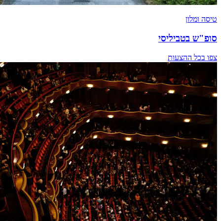
טיסה ומלון
סופ"ש בטביליסי
צפו בכל ההצעות