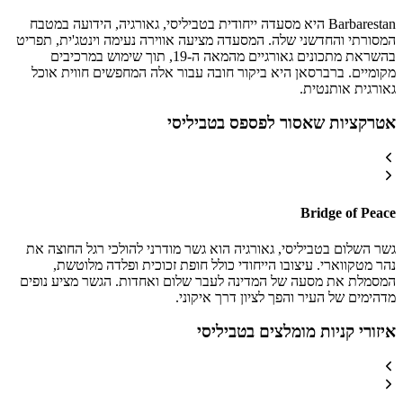
Barbarestan היא מסעדה ייחודית בטביליסי, גאורגיה, הידועה במטבח
המסורתי והחדשני שלה. המסעדה מציעה אווירה נעימה וינטג'ית, תפריט
בהשראת מתכונים גאורגיים מהמאה ה-19, תוך שימוש במרכיבים
מקומיים. ברברסאן היא ביקור חובה עבור אלה המחפשים חווית אוכל
גאורגית אותנטית.
אטרקציות שאסור לפספס בטביליסי
Bridge of Peace
גשר השלום בטביליסי, גאורגיה הוא גשר מודרני להולכי רגל החוצה את
נהר מטקווארי. עיצובו הייחודי כולל חופת זכוכית ופלדה מלוטשת,
המסמלת את מסעה של המדינה לעבר שלום ואחדות. הגשר מציע נופים
מדהימים של העיר והפך לציון דרך איקוני.
איזורי קניות מומלצים בטביליסי