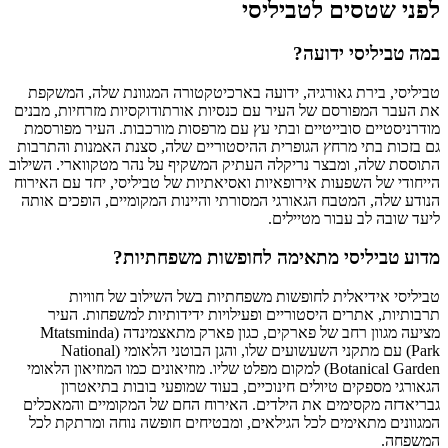
לפני שטסים לטביליסי
במה טביליסי ידועה?
טביליסי, בירת גאורגיה, ידועה בארכיטקטורה המגוונת שלה, המשקפת
את העבר המפורסם של העיר עם כנסיות אורתודוקסיות מזרחיות, מבנים
מודרניסטיים סובייטיים ובתי עץ עם מרפסות מורכבות. העיר מפורסמת
גם בזכות בתי מרחץ הגופרית ההיסטוריים שלה, סצנת האמנות והתרבות
התוססת שלה, ומבצר נריקלה העתיק המשקיף על נהר מטקווארי. השילוב
הייחודי של השפעות אירופאיות ואסיאתיות של טביליסי, יחד עם האירוח
הנודע שלה, המטבח הגאורגי המסורתי והיינות המקומיים, הופכים אותה
ליעד שובה לב עבור מטיילים.
מדוע טביליסי מתאימה לחופשות משפחתיות?
טביליסי אידיאלית לחופשות משפחתיות בשל השילוב של חוויות
תרבותיות, אתרים היסטוריים ופעילויות ידידותיות למשפחות. העיר
מציעה מגוון רחב של פארקים, כגון פארק מתאצמינדה (Mtatsminda
Park) עם מתקני השעשועים שלו, והגן הבוטני הלאומי (National
Botanical Garden) למקום מפלט שליו. מוזיאונים כמו המוזיאון הלאומי
הגאורגי מספקים טיולים חינוכיים, בעוד שמופעי בובות בתיאטרון
גבריאדזה מקסימים את הילדים. האירוח החם של המקומיים והמאכלים
המגוונים מתאימים לכל הגילאים, ומבטיחים חופשה נוחה ומרתקת לכל
המשפחה.