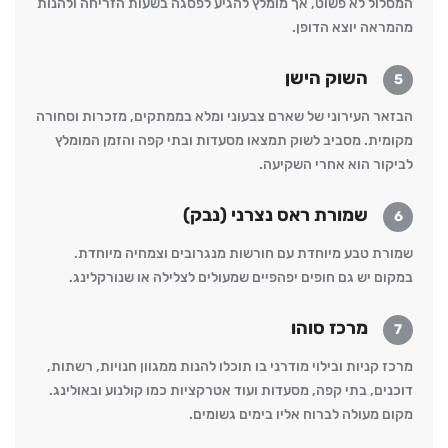
המסלול לא פשוט, אך מומלץ להגיע לפסגה בשעות הזריחה ולהנות
מהמראה יוצא הדופן.
השוק הישן
5
הבזאר העירוני של שארם צבעוני ומלא בממתקים, מזכרות וסחורה
מקומית. מסביב לשוק תמצאו מסעדות ובתי קפה והזמן המומלץ
לביקור הוא אחרי השקיעה.
שמורת ראס נצרני (נבק)
6
שמורת טבע מיוחדת עם חורשות מנגרובים וצמחיה מיוחדת.
במקום יש גם חופים יפהפיים שמעולים לצלילה או שנורקלינג.
מרכז סוהו
7
מרכז קניות ובילוי מודרני בו תוכלו להנות ממגוון חנויות, רשתות,
דוכנים, בתי קפה, מסעדות ועוד אטרקציות כמו קולנוע ובאולינג.
מקום מעולה לברוח אליו בימים גשומים.