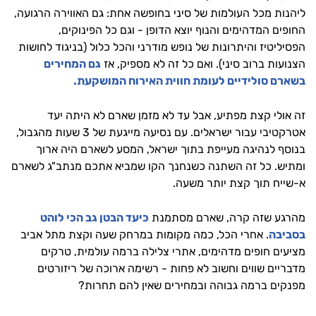
ליהנות מכל העולמות של סיני בחופשה אחת: גם האווירה הרגועה,
החופים המדהימים והנוף יוצא הדופן - וגם כל הפינוקים,
הפסיליטיז והיתרונות של נופש מודרני והכל כלול (בניגוד לחושות
הצנועות ברוב סיני). ואם כל זה לא מספיק, אז
גם המחירים
בשארם סולידיים לעומת חווית האירוח המושקעת.
זה אולי קצת מפתיע, אבל עד לא מזמן שארם לא היתה יעד
אטרקטיבי עבור ישראלים. עם נסיעה מייגעת של 3 שעות מהגבול,
בנוסף לנהיגה מעייפת בתוך ישראל, המסע לשארם היה ארוך
ומתיש. כל זה השתנה כשנחנך הקו שמביא אתכם מנתב"ג לשארם
א-שייח תוך קצת יותר משעה.
מהרגע שזה קרה, שארם מסתמנת
כיעד הבטן גב הכי לוהט
בסביבה
. אחרי הכל, כמה מקומות במרחק שעה וקצת מתל אביב
מציעים חופים מדהימים, אתרי צלילה ברמה עולמית, טרקים
מדבריים שווים וחשוב לא פחות - רשימה ארוכה של ריזורטים
מפנקים ברמה גבוהה ובמחירים שאין להם תחרות?