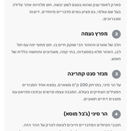
פארק לאומי ענק שהוא בעצם לשון יבשה. חוץ מלהיות אתר צלילה
בעל שם עולמי, גם מציע נופים מדבריים מיוחדים, דיונות
ומנגרובים.
מפרץ נעמה
2
הלב של שארם והאזור הכי שוקק חיים בו. חוץ מחוף יפה עם חול
לבן, האזור מלא במסעדות, בתי קפה, מועדונים ותחושה כללית של
חופש.
מנזר סנט קתרינה
3
על הר סיני, במרחק 200 ק"מ משארם, נמצא אחד המנזרים
הפעילים העתיקים בעולם. המבנה עצמו מרשים ובתוכו מוזיאון עם
מוצגים דתיים חשובים.
הר סיני (ג'בל מוסא)
4
חובבי הטיולים המדבריים חייבים לצאת לטרק על ההר הזה.