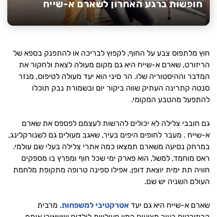
חופשות ברגע האחרון לשארם א-שייח
חוץ מלתפוס צבע על החוף, לקפוץ לבריכה או להתפנק בספא של
הריזורט, שארם א-שייח היא גם מקום מעולה לצאת ולחקור את
המדבר וההיסטוריה שלו. הר סיני הוא יעד מעולה לטיפוס, מנזר
סנטה קתרינה העתיק שווה ביקור יום ובשמורת נבק תוכלו
להתפעל מהטבע המקומי.
גם חובבי צלילה לא יכולים להרשות לעצמם לפספס את שארם
א-שייח . מעבר לחופים היפים בעיר, שאגב מעולים גם לשנורקלינג,
במרחק נסיעה משארם תמצאו כמה אתרי צלילה בעלי שם עולמי.
ראס מוחמד, למשל, הוא פארק ימי שכל חוף ומפרץ בו מספקים
חוויה תת ימית יוצאת דופן. אפילו ספינה טרופה מתקופת מלחמת
העולם השניה יש שם.
שארם א-שייח היא גם יעד
אטרקטיבי למשפחות
. מרבית
הריזורטים בעיר מציעים המון פעילויות לילדים שישאירו אותם