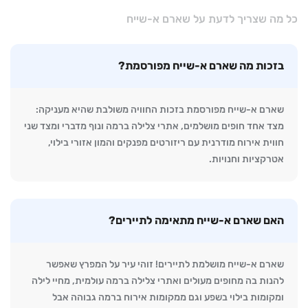
כל מה שצריך לדעת על שארם א-שייח
בזכות מה שארם א-שייח מפורסמת?
שארם א-שייח מפורסמת בזכות החוויה משולבת שהיא מעניקה:
מצד אחד חופים מושלמים, אתרי צלילה ברמה ונוף מדברי ומצד שני
חווית אירוח מודרנית עם ריזורטים מפנקים והמון אזורי בילוי,
אטרקציות וחנויות.
האם שארם א-שייח מתאימה לתיירים?
שארם א-שייח מושלמת לתיירים! זוהי עיר על המפרץ שאפשר
להנות בה מחופים מעולים ואתרי צלילה ברמה עולמית, מחיי לילה
ומקומות בילוי בשפע וגם ממקומות אירוח ברמה גבוהה אבל