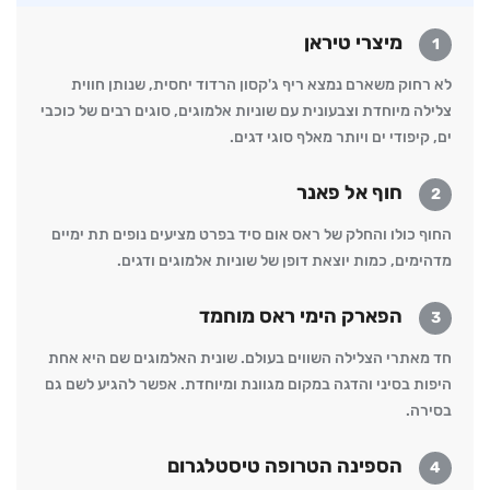
מיצרי טיראן
1
לא רחוק משארם נמצא ריף ג'קסון הרדוד יחסית, שנותן חווית
צלילה מיוחדת וצבעונית עם שוניות אלמוגים, סוגים רבים של כוכבי
ים, קיפודי ים ויותר מאלף סוגי דגים.
חוף אל פאנר
2
החוף כולו והחלק של ראס אום סיד בפרט מציעים נופים תת ימיים
מדהימים, כמות יוצאת דופן של שוניות אלמוגים ודגים.
הפארק הימי ראס מוחמד
3
חד מאתרי הצלילה השווים בעולם. שונית האלמוגים שם היא אחת
היפות בסיני והדגה במקום מגוונת ומיוחדת. אפשר להגיע לשם גם
בסירה.
הספינה הטרופה טיסטלגרום
4