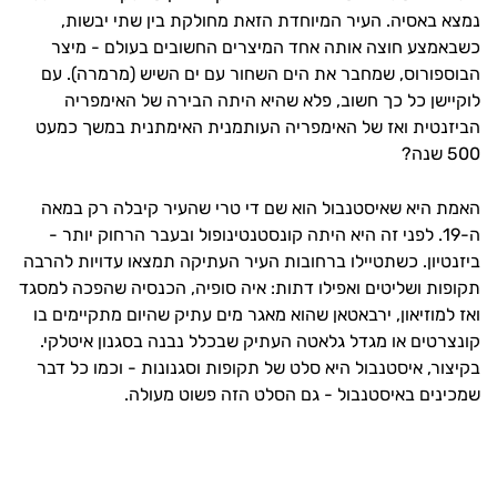
נמצא באסיה. העיר המיוחדת הזאת מחולקת בין שתי יבשות,
כשבאמצע חוצה אותה אחד המיצרים החשובים בעולם - מיצר
הבוספורוס, שמחבר את הים השחור עם ים השיש (מרמרה). עם
לוקיישן כל כך חשוב, פלא שהיא היתה הבירה של האימפריה
הביזנטית ואז של האימפריה העותמנית האימתנית במשך כמעט
500 שנה?
האמת היא שאיסטנבול הוא שם די טרי שהעיר קיבלה רק במאה
ה-19. לפני זה היא היתה ​​קונסטנטינופול ובעבר הרחוק יותר -
ביזנטיון. כשתטיילו ברחובות העיר העתיקה תמצאו עדויות להרבה
תקופות ושליטים ואפילו דתות: איה סופיה, הכנסיה שהפכה למסגד
ואז למוזיאון, ירבאטאן שהוא מאגר מים עתיק שהיום מתקיימים בו
קונצרטים או מגדל גלאטה העתיק שבכלל נבנה בסגנון איטלקי.
בקיצור, איסטנבול היא סלט של תקופות וסגנונות - וכמו כל דבר
שמכינים באיסטנבול - גם הסלט הזה פשוט מעולה.