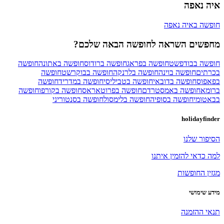
איה נאפה
חופשה באיה נאפה
מחפשים השראה לחופשה הבאה שלכם?
חופשה בבודפשט
חופשה בפראג
חופשה ברודוס
חופשה באתונה
חופשה
בכרתים
חופשה בוינה
חופשה בלרנקה
חופשה בבוקרשט
חופשה
בפאפוס
חופשה בדובאי
חופשה בטביליסי
חופשה במדריד
חופשה
ברומא
חופשה באמסטרדם
חופשה בפרוטאראס
חופשה בקורפו
חופשה
בבאטומי
חופשה בסופיה
חופשה בלימסול
חופשה בסנטוריני
holidayfinder
הסיפור שלנו
למה כדאי להזמין איתנו
מגזין החופשות
מידע שימושי
תנאי ההזמנה