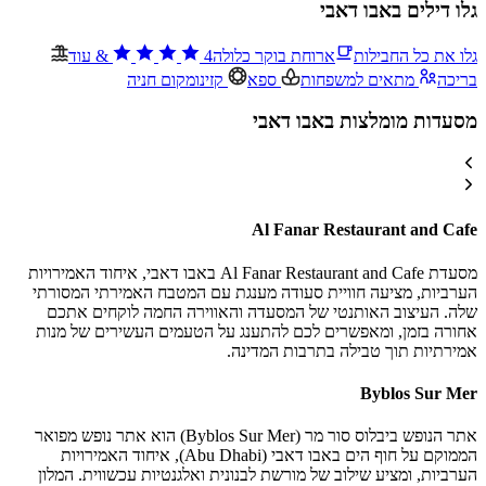
גלו דילים באבו דאבי
גלו את כל החבילות
ארוחת בוקר כלולה
4
&
עוד
בריכה
מתאים למשפחות
ספא
קזינו
מקום חניה
מסעדות מומלצות באבו דאבי
Al Fanar Restaurant and Cafe
מסעדת Al Fanar Restaurant and Cafe באבו דאבי, איחוד האמירויות
הערביות, מציעה חוויית סעודה מענגת עם המטבח האמירתי המסורתי
שלה. העיצוב האותנטי של המסעדה והאווירה החמה לוקחים אתכם
אחורה בזמן, ומאפשרים לכם להתענג על הטעמים העשירים של מנות
אמירתיות תוך טבילה בתרבות המדינה.
Byblos Sur Mer
אתר הנופש ביבלוס סור מר (Byblos Sur Mer) הוא אתר נופש מפואר
הממוקם על חוף הים באבו דאבי (Abu Dhabi), איחוד האמירויות
הערביות, ומציע שילוב של מורשת לבנונית ואלגנטיות עכשווית. המלון