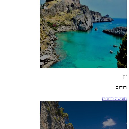
יון
רודוס
חופשה ברודוס