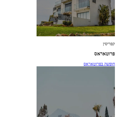
קפריסין
פרוטאראס
חופשה בפרוטאראס