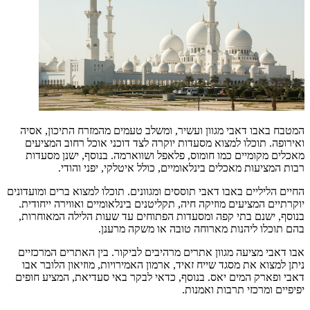
המטבח באבו דאבי מגוון ועשיר, ומשלב טעמים מהמזרח התיכון, אסיה
ואירופה. תוכלו למצוא מסעדות יוקרה לצד דוכני אוכל רחוב המציעים
מאכלים מקומיים כמו חומוס, פלאפל ושווארמה. בנוסף, ישנן מסעדות
רבות המציעות מאכלים בינלאומיים, כולל איטלקי, יפני והודי.
החיים הליליים באבו דאבי תוססים ומגוונים. תוכלו למצוא ברים ומועדונים
יוקרתיים המציעים מוזיקה חיה, תקליטנים בינלאומיים ואווירה ייחודית.
בנוסף, ישנם בתי קפה ומסעדות הפתוחים עד שעות הלילה המאוחרות,
בהם תוכלו ליהנות מארוחה טובה או משקה מרענן.
אבו דאבי מציעה מגוון אתרים מרהיבים לביקור. בין האתרים המרכזיים
ניתן למצוא את מסגד שייח זאיד, ארמון האמירויות, מוזיאון הלובר אבו
דאבי ופארק המים יאס. בנוסף, כדאי לבקר באי סעדיאת, המציע חופים
יפיפיים ומרכזי תרבות ואמנות.