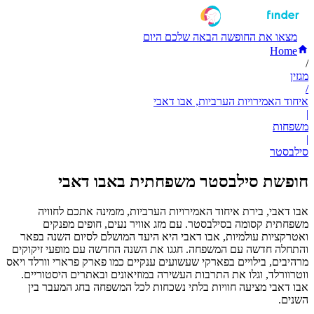
מצאו את החופשה הבאה שלכם היום
Home
/
מגזין
/
איחוד האמירויות הערביות, אבו דאבי
|
משפחות
|
סילבסטר
חופשת סילבסטר משפחתית באבו דאבי
אבו דאבי, בירת איחוד האמירויות הערביות, מזמינה אתכם לחוויה
משפחתית קסומה בסילבסטר. עם מזג אוויר נעים, חופים מפנקים
ואטרקציות עולמיות, אבו דאבי היא היעד המושלם לסיום השנה בפאר
והתחלה חדשה עם המשפחה. חגגו את השנה החדשה עם מופעי זיקוקים
מרהיבים, בילויים בפארקי שעשועים ענקיים כמו פארק פרארי וורלד ויאס
ווטרוורלד, וגלו את התרבות העשירה במוזיאונים ובאתרים היסטוריים.
אבו דאבי מציעה חוויות בלתי נשכחות לכל המשפחה בחג המעבר בין
השנים.