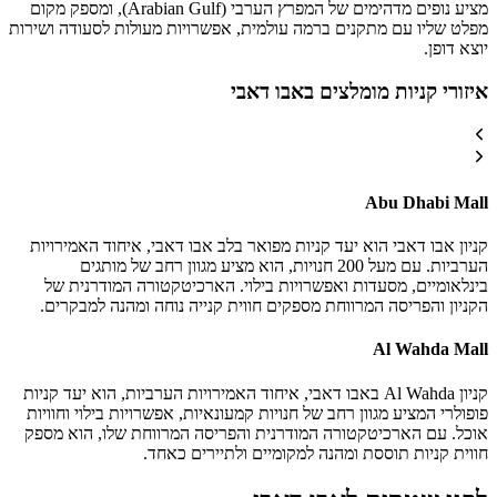
מציע נופים מדהימים של המפרץ הערבי (Arabian Gulf), ומספק מקום
מפלט שליו עם מתקנים ברמה עולמית, אפשרויות מעולות לסעודה ושירות
יוצא דופן.
איזורי קניות מומלצים באבו דאבי
Abu Dhabi Mall
קניון אבו דאבי הוא יעד קניות מפואר בלב אבו דאבי, איחוד האמירויות
הערביות. עם מעל 200 חנויות, הוא מציע מגוון רחב של מותגים
בינלאומיים, מסעדות ואפשרויות בילוי. הארכיטקטורה המודרנית של
הקניון והפריסה המרווחת מספקים חווית קנייה נוחה ומהנה למבקרים.
Al Wahda Mall
קניון Al Wahda באבו דאבי, איחוד האמירויות הערביות, הוא יעד קניות
פופולרי המציע מגוון רחב של חנויות קמעונאיות, אפשרויות בילוי וחוויות
אוכל. עם הארכיטקטורה המודרנית והפריסה המרווחת שלו, הוא מספק
חווית קניות תוססת ומהנה למקומיים ולתיירים כאחד.