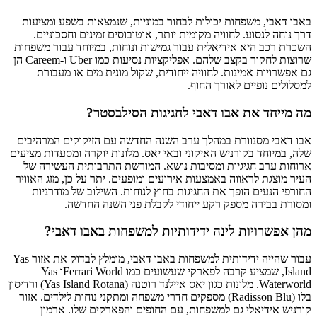
באבו דאבי, משפחות יכולות לבחור במוניות, שנמצאות בשפע ומציעות
דרך נוחה לנסוע. לחוויה מקומית יותר, אוטובוסים זמינים וחסכוניים.
השכרת רכב היא אידיאלית עבור גמישות ונוחות, במיוחד עבור משפחות
שרוצות לחקור בקצב שלהם. אפליקציות נסיעות כמו Uber ו-Careem הן
גם אפשרויות אמינות. לחוויה ייחודית, שקול מונית מים או מעבורת
למסלולים נופיים לאורך החוף.
מה מייחד את אבו דאבי לחגיגות הסילבסטר?
אבו דאבי מסנוורת במהלך ערב השנה החדשה עם הזיקוקים המרהיבים
שלה, במיוחד בקורניש האיקוני ובאי יאס. מלונות יוקרה ומסעדות מציעים
ארוחות ערב חגיגיות ומסיבות נושא. המורשת התרבותית העשירה של
העיר מוצגת לראווה באמצעות אירועים ומופעים. יתר על כן, מזג האוויר
החורפי הנעים הופך את החגיגות בחוץ לנוחות. השילוב של מודרניות
ומסורת בבירה מספק רקע ייחודי לקבלת פני השנה החדשה.
מהן אפשרויות לינה ידידותיות למשפחות באבו דאבי?
עבור שהייה ידידותית למשפחות באבו דאבי, מומלץ לבדוק את אזור Yas
Island, שמציע קרבה לפארקי שעשועים כמו Ferrari Worldו Yas
Waterworld. מלונות כגון יאס איילנד רוטנה (Yas Island Rotana) ורדיסון
בלו (Radisson Blu) מספקים חדרי משפחה ומתקני נוחות לילדים. אזור
קורניש אידיאלי גם למשפחות, עם החופים והפארקים שלו. ארמון