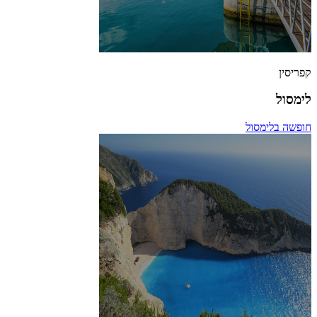
קפריסין
לימסול
חופשה בלימסול