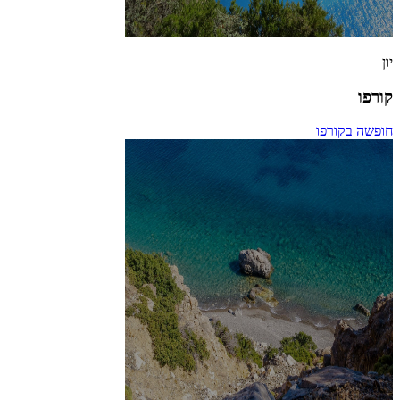
יון
קורפו
חופשה בקורפו