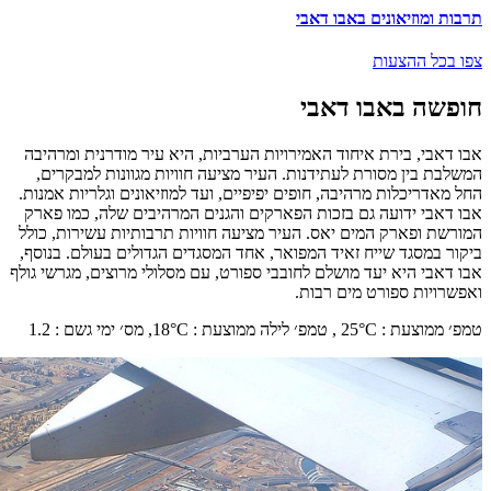
תרבות ומוזיאונים באבו דאבי
צפו בכל ההצעות
חופשה באבו דאבי
אבו דאבי, בירת איחוד האמירויות הערביות, היא עיר מודרנית ומרהיבה
המשלבת בין מסורת לעתידנות. העיר מציעה חוויות מגוונות למבקרים,
החל מאדריכלות מרהיבה, חופים יפיפיים, ועד למוזיאונים וגלריות אמנות.
אבו דאבי ידועה גם בזכות הפארקים והגנים המרהיבים שלה, כמו פארק
המורשת ופארק המים יאס. העיר מציעה חוויות תרבותיות עשירות, כולל
ביקור במסגד שייח זאיד המפואר, אחד המסגדים הגדולים בעולם. בנוסף,
אבו דאבי היא יעד מושלם לחובבי ספורט, עם מסלולי מרוצים, מגרשי גולף
ואפשרויות ספורט מים רבות.
טמפ׳ ממוצעת
:
°C ,
25
טמפ׳ לילה ממוצעת
:
°C,
18
מס׳ ימי גשם
:
1.2