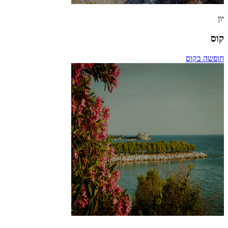
יון
קוס
חופשה בקוס