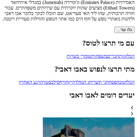
האמירויות (Emirates Palace) וג'ומיירה (Jumeirah) במגדלי איתיחאד
(Etihad Towers) מציעים שהות יוקרתית עם שירותים משפחתיים. עבור
חוויה תרבותית, שהו ליד האי סעדיאט, שם תוכלו לבקר בלובר אבו דאבי
וליהנות מאתרי נופש על חוף הים כמו אתר הנופש והווילות סעדיית רוטנה.
גלו עוד...
עם מי תרצו לטוס?
הכל
זוגות
חברים
משפחות
שומרי כשרות
מתי תרצו לנפוש באבו דאבי?
הכל
חנוכה
פסח
חגי תשרי
חג המולד
קיץ
חורף
סילבסטר
הרגע האחרון
יעדים דומים לאבו דאבי