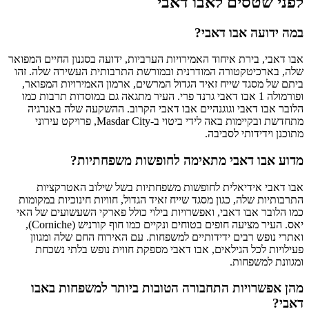
לפני שטסים לאבו דאבי
במה ידועה אבו דאבי?
אבו דאבי, בירת איחוד האמירויות הערביות, ידועה בסגנון החיים המפואר
שלה, בארכיטקטורה המודרנית ובמורשת התרבותית העשירה שלה. זהו
ביתם של מסגד שייח זאיד הגדול המרשים, ארמון האמירויות המפואר,
ופורמולה 1 אבו דאבי גרנד פרי. העיר מתגאה גם במוסדות תרבות כמו
הלובר אבו דאבי וגוגנהיים אבו דאבי הקרוב. ההשקעה שלה באנרגיה
מתחדשת ובקיימות באה לידי ביטוי ב-Masdar City, פרויקט עירוני
מתוכנן וידידותי לסביבה.
מדוע אבו דאבי מתאימה לחופשות משפחתיות?
אבו דאבי אידיאלית לחופשות משפחתיות בשל שילוב האטרקציות
התרבותיות שלה, כגון מסגד שייח זאיד הגדול, חוויות חינוכיות במקומות
כמו הלובר אבו דאבי, ואפשרויות בילוי כולל פארקי השעשועים של האי
יאס. העיר מציעה חופים בטוחים ונקיים כמו חוף קורניש (Corniche),
ואתרי נופש רבים ידידותיים למשפחות. עם האירוח החם שלה ומגוון
פעילויות לכל הגילאים, אבו דאבי מספקת חווית נופש בלתי נשכחת
ומגוונת למשפחות.
מהן אפשרויות התחבורה הטובות ביותר למשפחות באבו
דאבי?