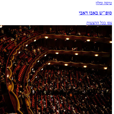
טיסה ומלון
סופ"ש באבו דאבי
צפו בכל ההצעות