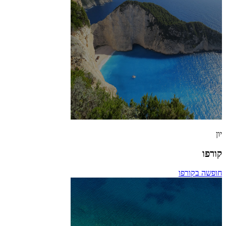
יון
קורפו
חופשה בקורפו