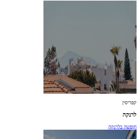
קפריסין
לרנקה
חופשה בלרנקה