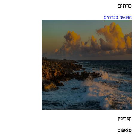
כרתים
חופשה בכרתים
קפריסין
פאפוס