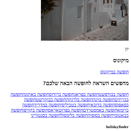
יון
מיקונוס
חופשה במיקונוס
מחפשים השראה לחופשה הבאה שלכם?
חופשה בבודפשט
חופשה בפראג
חופשה ברודוס
חופשה באתונה
חופשה
בכרתים
חופשה בוינה
חופשה בלרנקה
חופשה בבוקרשט
חופשה
בפאפוס
חופשה בדובאי
חופשה בטביליסי
חופשה במדריד
חופשה
ברומא
חופשה באמסטרדם
חופשה בפרוטאראס
חופשה בקורפו
חופשה
בבאטומי
חופשה בסופיה
חופשה בלימסול
חופשה בסנטוריני
holidayfinder