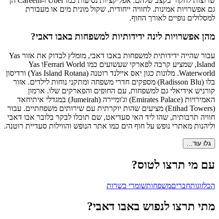
שרוצות לחקור בקצב שלהם. אפליקציות נסיעות כמו Uber ו-Careem הן
גם אפשרויות אמינות. לחוויה ייחודית, שקול מונית מים או מעבורת
למסלולים נופיים לאורך החוף.
מהן אפשרויות לינה ידידותיות למשפחות באבו דאבי?
עבור שהייה ידידותית למשפחות באבו דאבי, מומלץ לבדוק את אזור Yas
Island, שמציע קרבה לפארקי שעשועים כמו Ferrari Worldו Yas
Waterworld. מלונות כגון יאס איילנד רוטנה (Yas Island Rotana) ורדיסון
בלו (Radisson Blu) מספקים חדרי משפחה ומתקני נוחות לילדים. אזור
קורניש אידיאלי גם למשפחות, עם החופים והפארקים שלו. ארמון
האמירויות (Emirates Palace) וג'ומיירה (Jumeirah) במגדלי איתיחאד
(Etihad Towers) מציעים שהות יוקרתית עם שירותים משפחתיים. עבור
חוויה תרבותית, שהו ליד האי סעדיאט, שם תוכלו לבקר בלובר אבו דאבי
וליהנות מאתרי נופש על חוף הים כמו אתר הנופש והווילות סעדיית רוטנה.
גלו עוד...
עם מי תרצו לטוס?
הכל
זוגות
חברים
משפחות
שומרי כשרות
מתי תרצו לנפוש באבו דאבי?