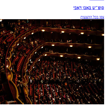
סופ"ש באבו דאבי
צפו בכל ההצעות