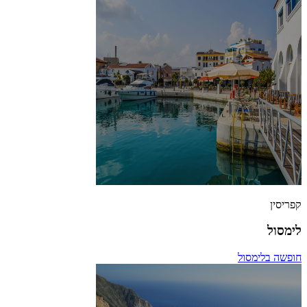
קפריסין
לימסול
חופשה בלימסול