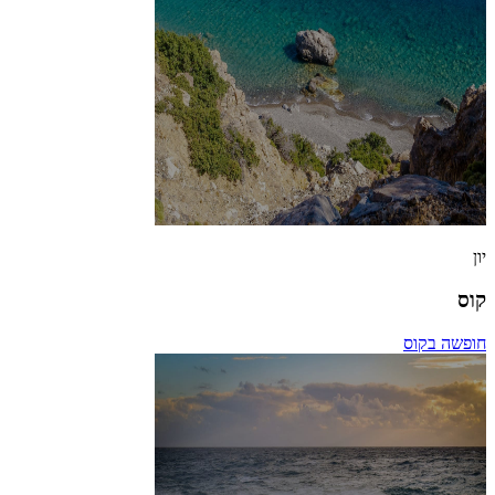
יון
קוס
חופשה בקוס