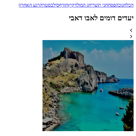
הכל
חנוכה
פסח
חגי תשרי
חג המולד
קיץ
חורף
סילבסטר
הרגע האחרון
יעדים דומים לאבו דאבי