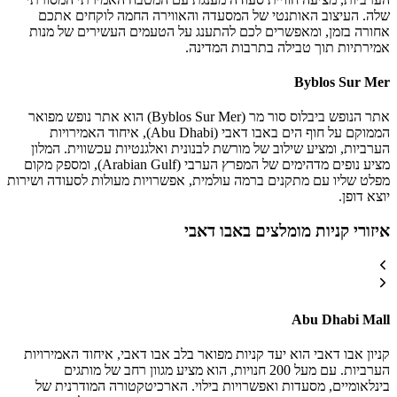
שלה. העיצוב האותנטי של המסעדה והאווירה החמה לוקחים אתכם
אחורה בזמן, ומאפשרים לכם להתענג על הטעמים העשירים של מנות
אמירתיות תוך טבילה בתרבות המדינה.
Byblos Sur Mer
אתר הנופש ביבלוס סור מר (Byblos Sur Mer) הוא אתר נופש מפואר
הממוקם על חוף הים באבו דאבי (Abu Dhabi), איחוד האמירויות
הערביות, ומציע שילוב של מורשת לבנונית ואלגנטיות עכשווית. המלון
מציע נופים מדהימים של המפרץ הערבי (Arabian Gulf), ומספק מקום
מפלט שליו עם מתקנים ברמה עולמית, אפשרויות מעולות לסעודה ושירות
יוצא דופן.
איזורי קניות מומלצים באבו דאבי
Abu Dhabi Mall
קניון אבו דאבי הוא יעד קניות מפואר בלב אבו דאבי, איחוד האמירויות
הערביות. עם מעל 200 חנויות, הוא מציע מגוון רחב של מותגים
בינלאומיים, מסעדות ואפשרויות בילוי. הארכיטקטורה המודרנית של