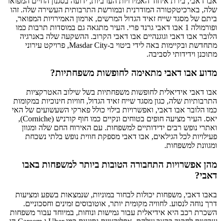
אבו דאבי, בירת איחוד האמירויות הערביות, ידועה בסגנון החיים המפואר
שלה, בארכיטקטורה המודרנית ובמורשת התרבותית העשירה שלה. זהו
ביתם של מסגד שייח זאיד הגדול המרשים, ארמון האמירויות המפואר,
ופורמולה 1 אבו דאבי גרנד פרי. העיר מתגאה גם במוסדות תרבות כמו
הלובר אבו דאבי וגוגנהיים אבו דאבי הקרוב. ההשקעה שלה באנרגיה
מתחדשת ובקיימות באה לידי ביטוי ב-Masdar City, פרויקט עירוני
מתוכנן וידידותי לסביבה.
מדוע אבו דאבי מתאימה לחופשות משפחתיות?
אבו דאבי אידיאלית לחופשות משפחתיות בשל שילוב האטרקציות
התרבותיות שלה, כגון מסגד שייח זאיד הגדול, חוויות חינוכיות במקומות
כמו הלובר אבו דאבי, ואפשרויות בילוי כולל פארקי השעשועים של האי
יאס. העיר מציעה חופים בטוחים ונקיים כמו חוף קורניש (Corniche),
ואתרי נופש רבים ידידותיים למשפחות. עם האירוח החם שלה ומגוון
פעילויות לכל הגילאים, אבו דאבי מספקת חווית נופש בלתי נשכחת
ומגוונת למשפחות.
מהן אפשרויות התחבורה הטובות ביותר למשפחות באבו
דאבי?
באבו דאבי, משפחות יכולות לבחור במוניות, שנמצאות בשפע ומציעות
דרך נוחה לנסוע. לחוויה מקומית יותר, אוטובוסים זמינים וחסכוניים.
השכרת רכב היא אידיאלית עבור גמישות ונוחות, במיוחד עבור משפחות