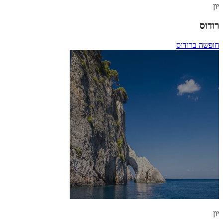
יון
רודוס
חופשה ברודוס
יון