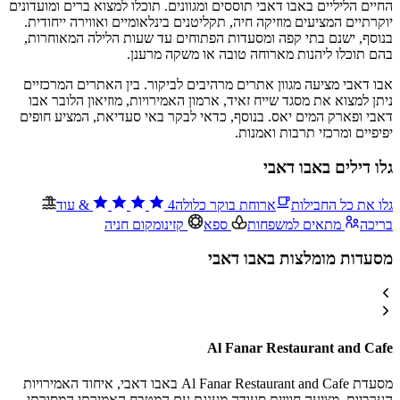
החיים הליליים באבו דאבי תוססים ומגוונים. תוכלו למצוא ברים ומועדונים
יוקרתיים המציעים מוזיקה חיה, תקליטנים בינלאומיים ואווירה ייחודית.
בנוסף, ישנם בתי קפה ומסעדות הפתוחים עד שעות הלילה המאוחרות,
בהם תוכלו ליהנות מארוחה טובה או משקה מרענן.
אבו דאבי מציעה מגוון אתרים מרהיבים לביקור. בין האתרים המרכזיים
ניתן למצוא את מסגד שייח זאיד, ארמון האמירויות, מוזיאון הלובר אבו
דאבי ופארק המים יאס. בנוסף, כדאי לבקר באי סעדיאת, המציע חופים
יפיפיים ומרכזי תרבות ואמנות.
גלו דילים באבו דאבי
גלו את כל החבילות
ארוחת בוקר כלולה
4
&
עוד
בריכה
מתאים למשפחות
ספא
קזינו
מקום חניה
מסעדות מומלצות באבו דאבי
Al Fanar Restaurant and Cafe
מסעדת Al Fanar Restaurant and Cafe באבו דאבי, איחוד האמירויות
הערביות, מציעה חוויית סעודה מענגת עם המטבח האמירתי המסורתי