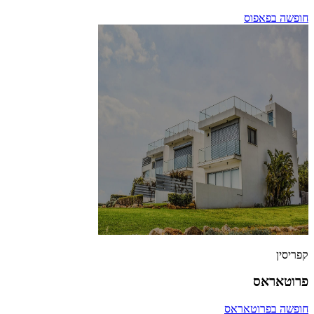
חופשה בפאפוס
קפריסין
פרוטאראס
חופשה בפרוטאראס