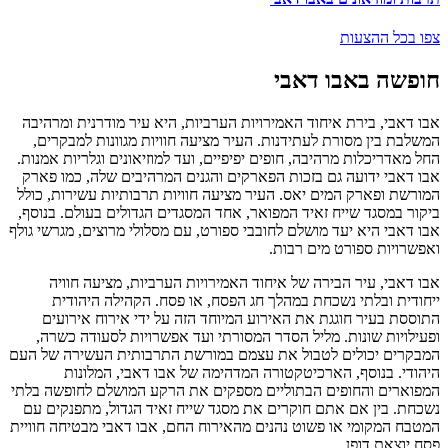
צפו בכל ההצעות
חופשה באבו דאבי
אבו דאבי, בירת איחוד האמירויות הערביות, היא עיר מודרנית ומרהיבה
המשלבת בין מסורת לעתידנות. העיר מציעה חוויות מגוונות למבקרים,
החל מאדריכלות מרהיבה, חופים יפיפיים, ועד למוזיאונים וגלריות אמנות.
אבו דאבי ידועה גם בזכות הפארקים והגנים המרהיבים שלה, כמו פארק
המורשת ופארק המים יאס. העיר מציעה חוויות תרבותיות עשירות, כולל
ביקור במסגד שייח זאיד המפואר, אחד המסגדים הגדולים בעולם. בנוסף,
אבו דאבי היא יעד מושלם לחובבי ספורט, עם מסלולי מרוצים, מגרשי גולף
ואפשרויות ספורט מים רבות.
אבו דאבי, עיר הבירה של איחוד האמירויות הערביות, מציעה חוויה
ייחודית ובלתי נשכחת במהלך חג הפסח, או פסח. הקהילה היהודית
התוססת בעיר חוגגת את האירוע המיוחד הזה על ידי אירוח אירועים
ופעילויות שונות. מליל הסדר המסורתי ועד אפשרויות לסעודה כשרה,
המבקרים יכולים לטבול את עצמם במורשת התרבותית העשירה של העם
היהודי. בנוסף, הארכיטקטורה המדהימה של אבו דאבי, המלונות
המפוארים והחופים הבתוליים מספקים את הרקע המושלם לחופשה בלתי
נשכחת. בין אם אתם חוקרים את מסגד שייח זאיד הגדול, מתפנקים עם
המטבח המקומי או פשוט נהנים מהאירוח החם, אבו דאבי מבטיחה חוויית
פסח יוצאת דופן.