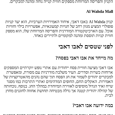
הקניון והפריסה המרווחת מספקים חווית קנייה נוחה ומהנה למבקרים.
Al Wahda Mall
קניון Al Wahda באבו דאבי, איחוד האמירויות הערביות, הוא יעד קניות
פופולרי המציע מגוון רחב של חנויות קמעונאיות, אפשרויות בילוי וחוויות
אוכל. עם הארכיטקטורה המודרנית והפריסה המרווחת שלו, הוא מספק
חווית קניות תוססת ומהנה למקומיים ולתיירים כאחד.
לפני שטסים לאבו דאבי
מה מייחד את אבו דאבי בפסח?
אבו דאבי מציעה חוויית פסח ייחודית עם אתרי נופש יוקרתיים המספקים
ארוחות כשרות וסדרים. העיר משלבת מודרניות עם מסורת, ומאפשרת
למבקרים יהודים לשמור את חג הפסח תוך שהם נהנים מהאטרקציות של
האמירות. האקלים החם, החופים המדהימים ואתרי התרבות כמו מסגד
שייח זאיד הגדול מוסיפים לאווירה המיוחדת במהלך החג. בנוסף, נוכחותה
של קהילה יהודית קטנה אך גדלה מבטיחה תחושת אחווה לחוגגים מחוץ
לבית.
במה ידועה אבו דאבי?