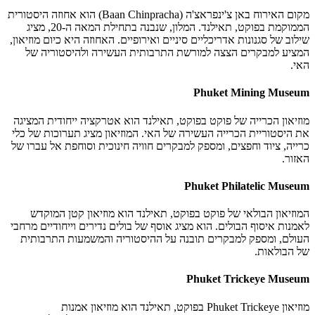
מקום האירוח באן צ'ינפראצ'ה (Baan Chinpracha) הוא אחוזה היסטורית
הממוקמת בפוקט, תאילנד. המלון, שנבנה בתחילת המאה ה-20, מציג
שילוב של סגנונות אדריכליים סיניים ואירופיים. האחוזה היא כיום מוזיאון,
המציע למבקרים הצצה למורשת התרבותית העשירה ולהיסטוריה של
האי.
Phuket Mining Museum
מוזיאון הכרייה של פוקט בפוקט, תאילנד הוא אטרקציה ייחודית המציגה
את היסטוריית הכרייה העשירה של האי. המוזיאון מציג תערוכות של כלי
כרייה, ציוד וחפצים, ומספק למבקרים חוויה חינוכית וסוחפת אל עברו של
האזור.
Phuket Philatelic Museum
המוזיאון הבולאי של פוקט בפוקט, תאילנד הוא מוזיאון קטן המוקדש
לאמנות איסוף הבולים. הוא מציג אוסף של בולים נדירים וייחודיים מרחבי
העולם, ומספק למבקרים תובנה על ההיסטוריה והמשמעות התרבותית
של הבולאות.
Phuket Trickeye Museum
מוזיאון Phuket Trickeye בפוקט, תאילנד הוא מוזיאון אמנות