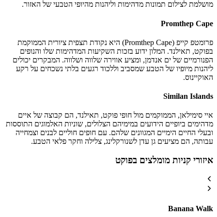
מושלמת לצילום תמונות מדהימות וליהנות מהיופי הטבעי של האזור.
Promthep Cape
פרומטפ קייפ (Promthep Cape) היא נקודת תצפית ציורית הממוקמת
בפוקט, תאילנד. המלון ידוע בזכות השקיעות המדהימות שלו והנופים
הפנורמיים של ים אנדמן, ומציע אווירה שלווה ושלווה. המבקרים יכולים
ליהנות מיופיו של הטבע שמסביב וללכוד רגעים בלתי נשכחים על רקע
האוקיינוס.
Similan Islands
איי סימילאן, הממוקמים מול חופי פוקט, תאילנד, הם קבוצה של איים
מדהימים ביופיים הידועים במימיהם הצלולים, שוניות האלמוגים התוססות
ובעלי החיים הימיים המגוונים שלהם. עם חופים חוליים לבנים וצמחייה
עבותה, הם מציעים גן עדן לשנורקלינג, צלילה וחקר פלאי הטבע.
איזורי קניות מומלצים בפוקט
Banana Walk