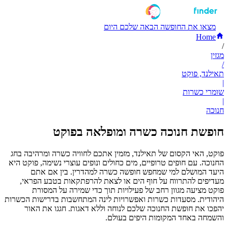
מצאו את החופשה הבאה שלכם היום
Home
/
מגזין
/
תאילנד, פוקט
|
שומרי כשרות
|
חנוכה
חופשת חנוכה כשרה ומופלאה בפוקט
פוקט, האי הקסום של תאילנד, מזמין אתכם לחוויה כשרה ומרהיבה בחג
החנוכה. עם חופים טרופיים, מים כחולים ונופים עוצרי נשימה, פוקט היא
היעד המושלם למי שמחפש חופשה כשרה למהדרין. בין אם אתם
מעדיפים להתרווח על חוף הים או לצאת להרפתקאות בטבע הפראי,
פוקט מציעה מגוון רחב של פעילויות תוך כדי שמירה על המסורת
היהודית. מסעדות כשרות ואפשרויות לינה המתחשבות בדרישות הכשרות
יהפכו את חופשת החנוכה שלכם לנוחה וללא דאגות. חגגו את האור
והשמחה באחד המקומות היפים בעולם.