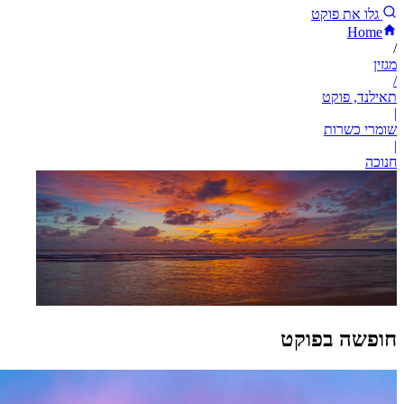
גלו את פוקט
Home
/
מגזין
/
תאילנד, פוקט
|
שומרי כשרות
|
חנוכה
חופשה בפוקט