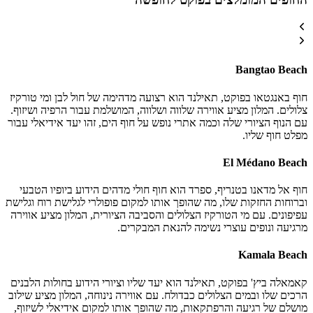
Bangtao Beach
חוף באנגטאו בפוקט, תאילנד הוא רצועה מדהימה של חול לבן ומי טורקיז
צלולים. המלון מציע אווירה שלווה ושלווה, המושלמת עבור הרפיה ושיזוף.
עם הנוף הציורי שלה וכמה אתרי נופש על חוף הים, זהו יעד אידיאלי עבור
מפלט חוף שליו.
El Médano Beach
חוף אל מדאנו בטנריף, ספרד הוא חוף חולי מדהים הידוע ביופיו הטבעי
וברוחות החזקות שלו, מה שהופך אותו למקום פופולרי לגלישת רוח וגלישת
עפיפונים. עם מי הטורקיז הצלולים והסביבה הציורית, המלון מציע אווירה
מרגיעה ונופים עוצרי נשימה להנאת המבקרים.
Kamala Beach
קאמאלה ביץ' בפוקט, תאילנד הוא יעד שליו וציורי הידוע בחולות הלבנים
הרכים שלו ובמים הצלולים כבדולח. עם אווירה נינוחה, המלון מציע שילוב
מושלם של רגיעה והרפתקאות, מה שהופך אותו למקום אידיאלי לשיזוף,