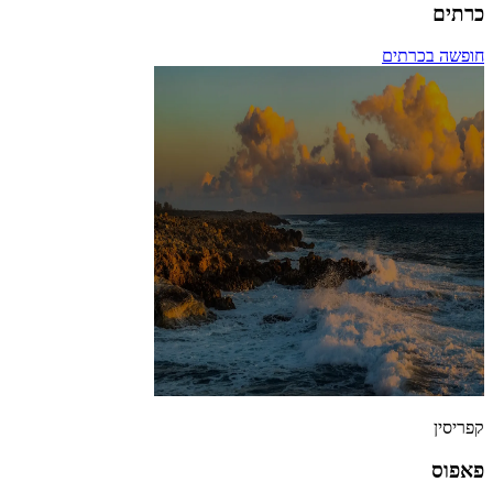
כרתים
חופשה בכרתים
קפריסין
פאפוס