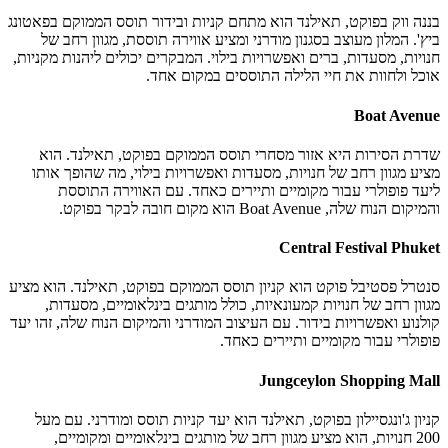
בננה ווק בפוקט, תאילנד הוא מתחם קניות ובידור תוסס הממוקם בפאטונג
ביץ'. המלון מעוצב בסגנון מודרני ומציע אווירה תוססת, מגוון רחב של
חנויות, מסעדות, ברים ואפשרויות בילוי. המבקרים יכולים ליהנות מקניות,
אוכל ולחוות את חיי הלילה התוססים במקום אחד.
Boat Avenue
שדרת הסירות היא אזור מסחרי תוסס הממוקם בפוקט, תאילנד. הוא
מציע מגוון רחב של חנויות, מסעדות ואפשרויות בילוי, מה שהופך אותו
ליעד פופולרי עבור מקומיים ותיירים כאחד. עם האווירה התוססת
והמיקום הנוח שלה, Boat Avenue הוא מקום חובה לבקר בפוקט.
Central Festival Phuket
סנטרל פסטיבל פוקט הוא קניון תוסס הממוקם בפוקט, תאילנד. הוא מציע
מגוון רחב של חנויות קמעונאיות, כולל מותגים בינלאומיים, מסעדות,
קולנוע ואפשרויות בידור. עם העיצוב המודרני והמיקום הנוח שלה, זהו יעד
פופולרי עבור מקומיים ותיירים כאחד.
Jungceylon Shopping Mall
קניון ג'ונגסיילון בפוקט, תאילנד הוא יעד קניות תוסס ומודרני. עם מעל
200 חנויות, הוא מציע מגוון רחב של מותגים בינלאומיים ומקומיים,