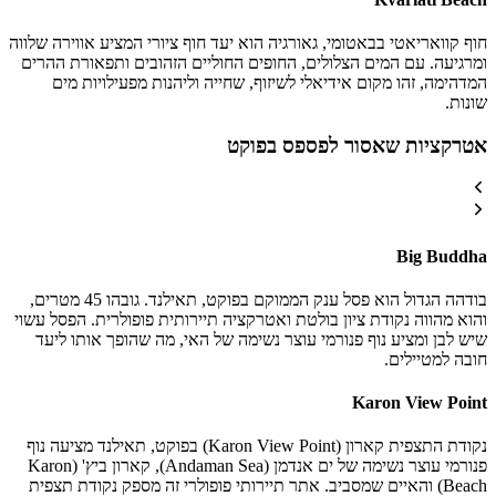
חוף קוואריאטי בבאטומי, גאורגיה הוא יעד חוף ציורי המציע אווירה שלווה
ומרגיעה. עם המים הצלולים, החופים החוליים הזהובים ותפאורת ההרים
המדהימה, זהו מקום אידיאלי לשיזוף, שחייה וליהנות מפעילויות מים
שונות.
אטרקציות שאסור לפספס בפוקט
Big Buddha
בודהה הגדול הוא פסל ענק הממוקם בפוקט, תאילנד. גובהו 45 מטרים,
והוא מהווה נקודת ציון בולטת ואטרקציה תיירותית פופולרית. הפסל עשוי
שיש לבן ומציע נוף פנורמי עוצר נשימה של האי, מה שהופך אותו ליעד
חובה למטיילים.
Karon View Point
נקודת התצפית קארון (Karon View Point) בפוקט, תאילנד מציעה נוף
פנורמי עוצר נשימה של ים אנדמן (Andaman Sea), קארון ביץ' (Karon
Beach) והאיים שמסביב. אתר תיירותי פופולרי זה מספק נקודת תצפית