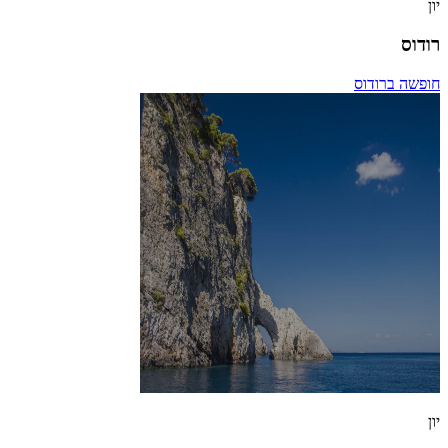
יון
רודוס
חופשה ברודוס
יון