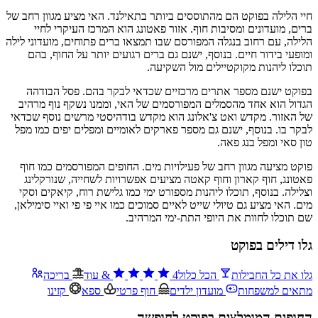
חיי הלילה בפוקט הם מהתוססים ביותר בתאילנד. האי מציע מגוון רחב של
ברים, מועדונים ומסיבות חוף. אזור פאטונג הוא המרכז העיקרי לחיי
הלילה, עם רחוב בנגלה המפורסם שבו תמצאו ברים פתוחים, מועדוני לילה
ומופעי בידור חיים. בנוסף, ישנם גם ברים רגועים יותר על החוף, בהם
תוכלו ליהנות מקוקטיילים מול השקיעה.
בפוקט ישנם מספר אתרים מרכזיים שכדאי לבקר בהם. פסל הבודהה
הגדול הוא אחד מהסמלים המפורסמים של האי, וממנו נשקף נוף מרהיב
של האזור. מקדש ואט צ'אלונג הוא מקדש בודהיסטי מרשים נוסף שכדאי
לבקר בו. בנוסף, ישנם גם מספר פארקים לאומיים ומפלים יפים כמו מפל
טון סאי ומפל בנג פאה.
פוקט מציעה מגוון רחב של פעילויות מים. החופים המפורסמים כמו חוף
פאטונג, חוף קארון וחוף קאטה מציעים אפשרויות לשחייה, שנורקלינג
וצלילה. בנוסף, תוכלו ליהנות מספורט ימי כמו גלישת רוח, קיאקים וסקי
מים. האי מציע גם טיולי שייט לאיים סמוכים כמו איי פי פי ואיי סימילאן,
שם תוכלו לחוות את היופי התת-ימי המרהיב.
גלו דילים בפוקט
גלו את כל החבילות
הכל כלול
4
&
עוד
בריכה
מתאים למשפחות
מועדון ילדים
חוף פרטי
ספא
קזינו
החופים המומלצים בפוקט לחופשה