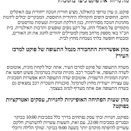
מה מייחד את פוקט כיעד בחנוכה?
פוקט, גן עדן טרופי בתאילנד, מציע חוויית חנוכה ייחודית עם האקלים
החם, החופים היפים והקהילה היהודית התוססת. המבקרים יכולים ליהנות
מחגיגות חנוכה מסורתיות, כגון הדלקת חנוכיות וטעימת טוויסטים
מקומיים על מאכלי החג, על רקע נופים שופעים ותרבות תאילנדית. בית
חב"ד באי מספק מרחב מזמין למטיילים יהודים לחגוג את חג האורים,
ומבטיח חופשה בלתי נשכחת מחוץ לבית.
מהן אפשרויות התחבורה מנמל התעופה של פוקט למרכז
העיר?
משדה התעופה של פוקט למרכז העיר, אתה יכול לקחת מונית, אוטובוס
לשדה התעופה, או לשכור רכב. מוניות זמינות בטרמינל; פשוט חפשו את
תחנת המוניות הרשמית. אוטובוס שדה התעופה הוא אפשרות חסכונית
עם עצירה ייעודית מחוץ לטרמינל. סוכנויות השכרת רכב נמצאים גם
בשדה התעופה אם אתה מעדיף לנהוג בעצמך.
מהן שעות הפתיחה האופייניות לחנויות, עסקים ואטרקציות
בפוקט?
בפוקט, חנויות ובתי עסק נפתחים בדרך כלל בסביבות 10:00 בבוקר
ונסגרים בסביבות 22:00. עם זאת, השעות עשויות להשתנות; חלקם
עשויים להיפתח מוקדם יותר בשעה 9:00 בבוקר. שווקי הלילה ורוכלי