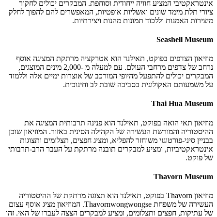
אינטראקטיבי המציע חוויה ייחודית וסוחפת. המבקרים יכולים לחקור
ציורי תלת מימד שונים ואשליות אופטיות, המאפשרים להם להפוך לחלק
מיצירות האמנות וללכוד תמונות מהנות ויצירתיות.
Seashell Museum
מוזיאון הצדפים בפוקט, תאילנד הוא אטרקציה מרתקת המציגה אוסף
נרחב של צדפים מרחבי העולם. עם למעלה מ -2,000 מינים המוצגים,
המבקרים יכולים להתפעל מהיופי המורכב של אוצרות ימיים אלה וללמוד
על משמעותם האקולוגית בסביבה שובת לב וחינוכית.
Thai Hua Museum
מוזיאון תאי הואה בפוקט, תאילנד הוא פנינה תרבותית המציגה את
ההיסטוריה והמורשת העשירה של הקהילה הסינית באזור. המוזיאון שוכן
בבניין סיני-פורטוגזי משוחזר להפליא, ומציג חפצים, תצלומים ותצוגות
אינטראקטיביות, ומציע למבקרים תובנה מרתקת על העבר הרב-תרבותי
של פוקט.
Thavorn Museum
מוזיאון Thavorn בפוקט, תאילנד הוא תצוגה מרתקת של ההיסטוריה
העשירה של משפחת Thavornwongwongse. המוזיאון מציג אוסף עצום
של עתיקות, חפצים ותצלומים, ומציע למבקרים הצצה לעברו של האי. זהו