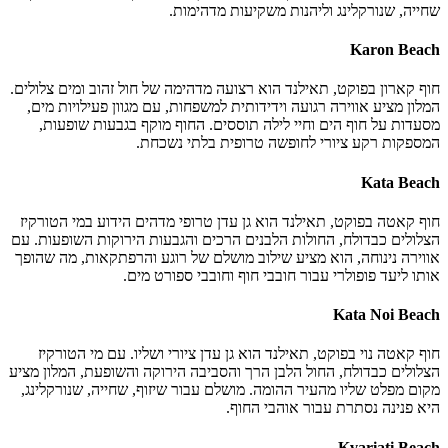
שחייה, שנורקלינג וליהנות משקיעות מדהימות.
Karon Beach
חוף קארון בפוקט, תאילנד הוא רצועה מדהימה של חול זהוב ומים צלולים.
המלון מציע אווירה רגועה וידידותית למשפחות, עם מגוון פעילויות מים,
מסעדות על חוף הים וחיי לילה תוססים. החוף מוקף בגבעות שופעות,
המספקות רקע ציורי לחופשה טרופית בלתי נשכחת.
Kata Beach
חוף קאטה בפוקט, תאילנד הוא גן עדן טרופי מדהים הידוע במי הטורקיז
הצלולים כבדולח, החולות הלבנים הרכים והגבעות הירוקות השופעות. עם
אווירה נינוחה, הוא מציע שילוב מושלם של רוגע והרפתקאות, מה שהופך
אותו ליעד פופולרי עבור חובבי חוף וחובבי ספורט מים.
Kata Noi Beach
חוף קאטה נוי בפוקט, תאילנד הוא גן עדן ציורי ושליו. עם מי הטורקיז
הצלולים כבדולח, החול הלבן הרך והסביבה הירוקה והשופעת, המלון מציע
מקום מפלט שליו מהעיר ההומה. מושלם עבור שיזוף, שחייה, שנורקלינג,
היא פנינה נסתרת עבור אוהבי החוף.
Kvariati Beach