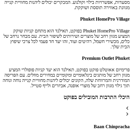
מסעדות, אפשרויות בילוי וקולנוע. המבקרים יכולים ליהנות מחוויית קנייה
מגוונת באווירה תוססת ושוקקת.
Phuket HomePro Village
Phuket HomePro Village בפוקט, תאילנד הוא מתחם קניות שוקק
המציע מגוון רחב של מוצרים ושירותים לשיפור הבית. עם מבחר נרחב של
כלים, מכשירי חשמל, רהיטים ועוד, זהו יעד חד פעמי לכל צרכי שיפוץ
הבית שלך.
Premium Outlet Phuket
פרימיום אאוטלט פוקט בפוקט, תאילנד הוא יעד קניות פופולרי המציע
מגוון רחב של מותגים בינלאומיים ומקומיים במחירים מוזלים. עם הפריסה
המודרנית והמרווחת שלה, הקונים יכולים ליהנות מחוויית קנייה נוחה ונוחה
תוך גילוי מגוון רחב של מוצרי אופנה, אביזרים ולייף סטייל.
היכלי התרבות המובילים בפוקט
Baan Chinpracha