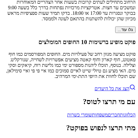
הרחוב מתחילים לעתים קרובות בשעות אחר הצהריים המאוחרות
ונמשכים עד חצות. אטרקציות מרכזיות נפתחות בדרך כלל בשעה 9:00
בבוקר ונסגרות עד 17:00 או 18:00. בדקו תמיד שעות ספציפיות מראש
מכיוון שהן יכולות להשתנות בהתאם לעונה ולממסד.
גלו עוד...
פוקט מופיע ברשימות 10 החופים המומלצים
פוקט מציעה מגוון רחב של פעילויות מים. החופים המפורסמים כמו חוף
פאטונג, חוף קארון וחוף קאטה מציעים אפשרויות לשחייה, שנורקלינג
וצלילה. בנוסף, תוכלו ליהנות מספורט ימי כמו גלישת רוח, קיאקים וסקי
מים. האי מציע גם טיולי שייט לאיים סמוכים כמו איי פי פי ואיי סימילאן,
שם תוכלו לחוות את היופי התת-ימי המרהיב.
הצג את כל היעדים
עם מי תרצו לטוס?
הכל
זוגות
חברים
משפחות
שומרי כשרות
מתי תרצו לנפוש בפוקט?