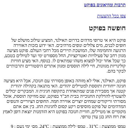
תרבות ומוזיאונים בפוקט
צפו בכל ההצעות
חופשה בפוקט
פוקט היא אי טרופי מדהים בדרום תאילנד, המציע שילוב מושלם של
חופים לבנים, מים צלולים ונופים מרהיבים. האי ידוע בזכות האווירה
הרגועה והחמימה שלו, המושכת תיירים מכל רחבי העולם. פוקט מציעה
מגוון רחב של פעילויות ואטרקציות, החל מספורט ימי ועד לטיולים בטבע,
כך שכל אחד יכול למצוא משהו שמתאים לו. בנוסף, האי מציע חוויות
קולינריות מגוונות, חיי לילה תוססים ומגוון אתרים היסטוריים ותרבותיים
לבקר בהם.
פוקט, תאילנד, אולי לא מזוהה באופן מסורתי עם חנוכה, אבל היא מציעה
חגיגה ייחודית ותוססת למטיילים יהודים. האי מתגאה בקהילה יהודית
קטנה אך מסבירת פנים שמתאחדת בתקופה חגיגית זו. המבקרים יכולים
להצטרף להדלקת החנוכייה בבית חב"ד בפוקט, שם מוזיקה תוססת, אוכל
מסורתי וריקודים שמחים יוצרים אווירה חמה. החופים הציוריים והנופים
המדהימים של פוקט מוסיפים רקע קסום לחגיגות החג. בין אם אתם
מקומיים או מטיילים, חוויית חנוכה בפוקט היא הזדמנות יוצאת דופן לאמץ
את רוח החג בגן עדן טרופי.
טמפ׳ ממוצעת
:
°C ,
31
טמפ׳ לילה ממוצעת
:
°C,
24
מס׳ ימי גשם
:
9