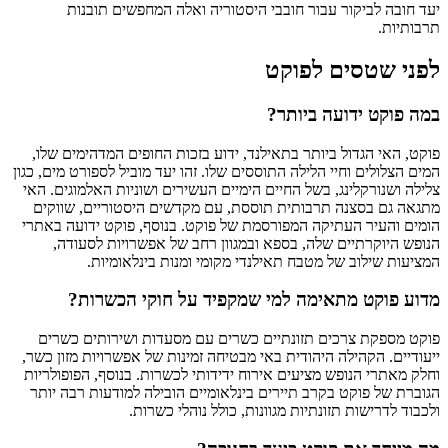
יעד חובה לביקור עבור חובבי היסטוריה ואלה המחפשים תובנות
תרבותיות.
לפני שטסים לפוקט
במה פוקט ידועה ביותר?
פוקט, האי הגדול ביותר בתאילנד, ידוע בזכות החופים המדהימים שלו,
המים הצלולים וחיי הלילה התוססים שלו. זהו יעד מוביל לספורט מים, כגון
צלילה ושנורקלינג, בשל החיים הימיים העשירים ושוניות האלמוגים. האי
מתגאה גם בסצנה תרבותית תוססת, עם מקדשים היסטוריים, שווקים
הומים והעיר העתיקה המפורסמת של פוקט. בנוסף, פוקט ידועה באתרי
הנופש היוקרתיים שלה, בספא ובמגוון רחב של אפשרויות לסעודה,
המציעות שילוב של מטבח תאילנדי מקומי ומנות בינלאומיות.
מדוע פוקט מתאימה למי שמקפיד על חוקי הכשרות?
פוקט מספקת צרכים תזונתיים כשרים עם מסעדות ושירותים כשרים
ייעודיים. הקהילה היהודית באי מבטיחה זמינות של אפשרויות מזון כשר,
וחלק מאתרי הנופש מציעים אירוח ידידותי לכשרות. בנוסף, הפופולריות
הגוברת של פוקט בקרב תיירים בינלאומיים הובילה למודעות רבה יותר
ולכבוד לדרישות תזונתיות מגוונות, כולל נוהלי כשרות.