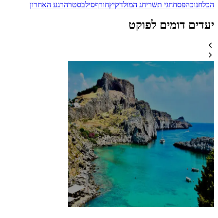
הכל
חנוכה
פסח
חגי תשרי
חג המולד
קיץ
חורף
סילבסטר
הרגע האחרון
יעדים דומים לפוקט