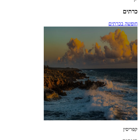
כרתים
חופשה בכרתים
קפריסין