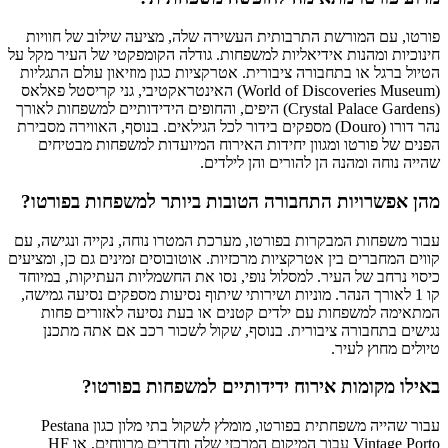
פורטו, עם המורשת התרבותית העשירה שלה, מציעה שילוב של חוויות
חינוכיות ומהנות אידיאליות למשפחות. גודלה הקומפקטי של העיר מקל על
הטיול ברגל או בתחבורה ציבורית. אטרקציות כגון מוזיאון עולם התגליות
(World of Discoveries Museum) האינטראקטיבי, גני קריסטל פאלאס
(Crystal Palace Gardens) היפים, והחופים הידידותיים למשפחות לאורך
נהר דורו (Douro) מספקים בידור לכל הגילאים. בנוסף, האווירה מסבירת
הפנים של פורטו ומגוון יחידות האירוח המיועדות למשפחות מבטיחים
שהייה נוחה ומהנה הן להורים והן לילדים.
מהן אפשרויות התחבורה הטובות ביותר למשפחות בפורטו?
עבור משפחות המבקרות בפורטו, מערכת המטרו נוחה, נקייה ונגישה, עם
קווים המחברים בין אטרקציות מרכזיות. אוטובוסים זמינים גם כן, ומציעים
כיסוי נרחב של העיר. למסלול נופי, נסו את החשמליות העתיקות, במיוחד
קו 1 לאורך הנהר. מוניות ושירותי שיתוף נסיעות מספקים נסיעה גמישה,
המתאימה למשפחות עם ילדים קטנים או בעת נסיעה לאזורים פחות
נגישים בתחבורה ציבורית. בנוסף, שקול לשכור רכב אם אתה מתכנן
טיולים מחוץ לעיר.
באילו מקומות אירוח ידידותיים למשפחות בפורטו?
עבור שהייה משפחתית בפורטו, מומלץ לשקול בתי מלון כגון Pestana
Vintage Porto עבור המיקום המרכזי שלה וחדרים מרווחים, או HF