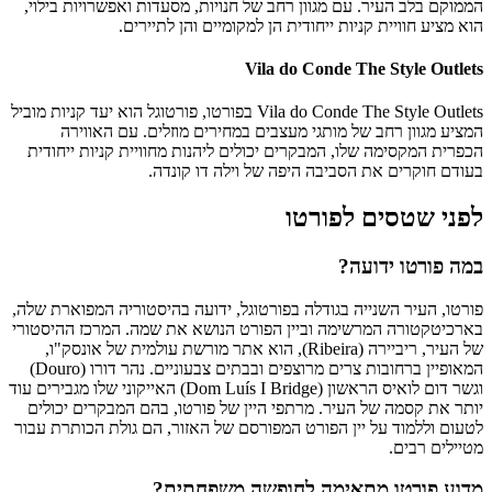
הממוקם בלב העיר. עם מגוון רחב של חנויות, מסעדות ואפשרויות בילוי,
הוא מציע חוויית קניות ייחודית הן למקומיים והן לתיירים.
Vila do Conde The Style Outlets
Vila do Conde The Style Outlets בפורטו, פורטוגל הוא יעד קניות מוביל
המציע מגוון רחב של מותגי מעצבים במחירים מוזלים. עם האווירה
הכפרית המקסימה שלו, המבקרים יכולים ליהנות מחוויית קניות ייחודית
בעודם חוקרים את הסביבה היפה של וילה דו קונדה.
לפני שטסים לפורטו
במה פורטו ידועה?
פורטו, העיר השנייה בגודלה בפורטוגל, ידועה בהיסטוריה המפוארת שלה,
בארכיטקטורה המרשימה וביין הפורט הנושא את שמה. המרכז ההיסטורי
של העיר, ריביירה (Ribeira), הוא אתר מורשת עולמית של אונסק"ו,
המאופיין ברחובות צרים מרוצפים ובבתים צבעוניים. נהר דורו (Douro)
וגשר דום לואיס הראשון (Dom Luís I Bridge) האייקוני שלו מגבירים עוד
יותר את קסמה של העיר. מרתפי היין של פורטו, בהם המבקרים יכולים
לטעום וללמוד על יין הפורט המפורסם של האזור, הם גולת הכותרת עבור
מטיילים רבים.
מדוע פורטו מתאימה לחופשה משפחתית?