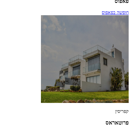
פאפוס
חופשה בפאפוס
קפריסין
פרוטאראס