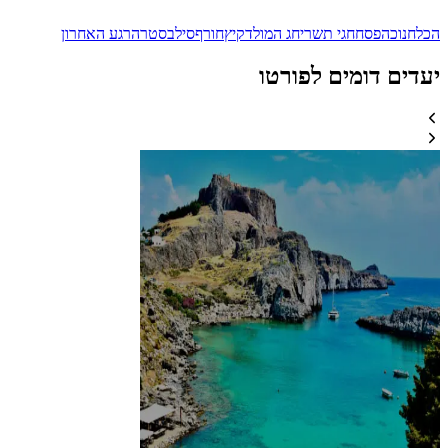
הכל
חנוכה
פסח
חגי תשרי
חג המולד
קיץ
חורף
סילבסטר
הרגע האחרון
יעדים דומים לפורטו