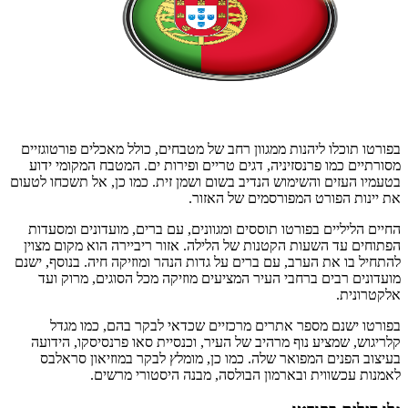
בפורטו תוכלו ליהנות ממגוון רחב של מטבחים, כולל מאכלים פורטוגזיים
מסורתיים כמו פרנסזיניה, דגים טריים ופירות ים. המטבח המקומי ידוע
בטעמיו העזים והשימוש הנדיב בשום ושמן זית. כמו כן, אל תשכחו לטעום
את יינות הפורט המפורסמים של האזור.
החיים הליליים בפורטו תוססים ומגוונים, עם ברים, מועדונים ומסעדות
הפתוחים עד השעות הקטנות של הלילה. אזור ריביירה הוא מקום מצוין
להתחיל בו את הערב, עם ברים על גדות הנהר ומוזיקה חיה. בנוסף, ישנם
מועדונים רבים ברחבי העיר המציעים מוזיקה מכל הסוגים, מרוק ועד
אלקטרונית.
בפורטו ישנם מספר אתרים מרכזיים שכדאי לבקר בהם, כמו מגדל
קלריגוש, שמציע נוף מרהיב של העיר, וכנסיית סאו פרנסיסקו, הידועה
בעיצוב הפנים המפואר שלה. כמו כן, מומלץ לבקר במוזיאון סראלבס
לאמנות עכשווית ובארמון הבולסה, מבנה היסטורי מרשים.