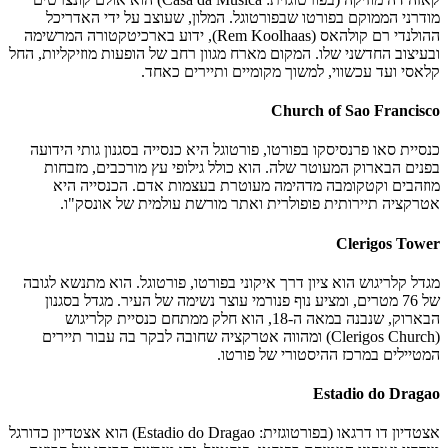
מודרני הממוקם בפורטו שבפורטוגל. המלון, שעוצב על ידי האדריכל
ההולנדי רם קולהאס (Rem Koolhaas), ידוע בארכיטקטורה המרשימה
ובעיצוב החדשני שלו. המקום מארח מגוון רחב של הופעות מוזיקליות, החל
קלאסי ועד עכשווי, למשוך מקומיים ותיירים כאחד.
Church of Sao Francisco
כנסיית סאו פרנסיסקו בפורטו, פורטוגל היא כנסייה בסגנון גותי הידועה
בפנים הבארוק המעוטר שלה. הוא כולל גילופי עץ מורכבים, מזבחות
מוזהבים וקטקומבה מדהימה מעוטרת בעצמות אדם. הכנסייה היא
אטרקציה תיירותית פופולרית ואתר מורשת עולמית של אונסק"ו.
Clerigos Tower
מגדל קלריגוש הוא ציון דרך איקוני בפורטו, פורטוגל. הוא מתנשא לגובה
של 76 מטרים, ומציע נוף פנורמי עוצר נשימה של העיר. מגדל בסגנון
הבארוק, שנבנה במאה ה-18, הוא חלק ממתחם כנסיית קלריגוש
(Clerigos Church) ומהווה אטרקציה שחובה לבקר בה עבור תיירים
המטיילים במרכז ההיסטורי של פורטו.
Estadio do Dragao
אצטדיון דו דרגאו (בפורטוגזית: Estadio do Dragao) הוא אצטדיון כדורגל