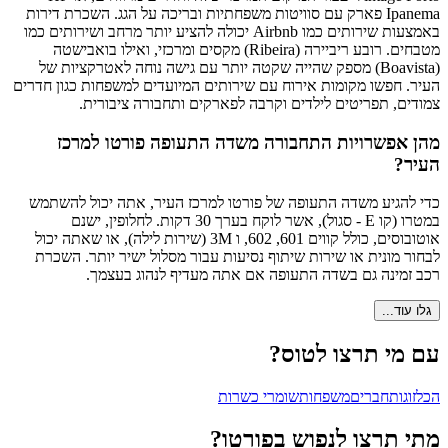
Ipanema פארק עם סוויטות משפחתיות ובריכה על הגג. השכרת דירות
באמצעות שירותים כמו Airbnb יכולה להציע יותר מרחב ושירותים כמו
מטבחים. רובע ריביירה (Ribeira) מקסים ומרכזי, ואילו בואבישטה
(Boavista) מספק שהייה שקטה יותר עם גישה נוחה לאטרקציות של
העיר. חפשו מקומות אירוח עם שירותים המיועדים למשפחות כגון חדרים
צמודים, תפריטים לילדים וקרבה לפארקים ותחבורה ציבורית.
מהן אפשרויות התחבורה משדה התעופה פורטו למרכז
העיר?
כדי להגיע משדה התעופה של פורטו למרכז העיר, אתה יכול להשתמש
במטרו (קו E - סגול), אשר לוקח בערך 30 דקות. לחלופין, ישנם
אוטובוסים, כולל קווים 601, 602, ו 3M (שירות לילה), או שאתה יכול
לבחור מונית או שירות שיתוף נסיעות עבור מסלול ישיר יותר. השכרת
רכב זמינה גם בשדה התעופה אם אתה מעדיף לנהוג בעצמך.
גלו עוד...
עם מי תרצו לטוס?
הכל
זוגות
חברים
משפחות
שומרי כשרות
מתי תרצו לנפוש בפורטו?