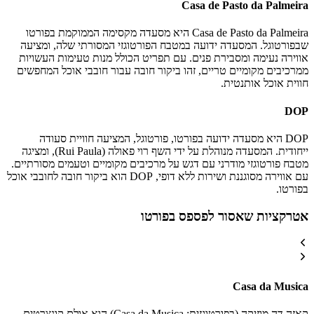
Casa de Pasto da Palmeira
Casa de Pasto da Palmeira היא מסעדה מקסימה הממוקמת בפורטו
שבפורטוגל. המסעדה ידועה במטבח הפורטוגזי המסורתי שלה, ומציעה
אווירה נעימה ומסבירת פנים. עם תפריט הכולל מנות טעימות העשויות
ממרכיבים מקומיים טריים, זהו ביקור חובה עבור חובבי אוכל המחפשים
חווית אוכל אותנטית.
DOP
DOP היא מסעדה ידועה בפורטו, פורטוגל, המציעה חוויית סעודה
ייחודית. המסעדה מנוהלת על ידי השף רוי פאולה (Rui Paula), ומציגה
מטבח פורטוגזי מודרני עם דגש על מרכיבים מקומיים וטעמים מסורתיים.
עם אווירה מסוגננת ושירות ללא דופי, DOP הוא ביקור חובה לחובבי אוכל
בפורטו.
אטרקציות שאסור לפספס בפורטו
Casa da Musica
קאזה דה מוזיקה (בפורטוגזית: Casa da Musica) הוא אולם קונצרטים