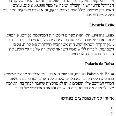
מודרני ואיקוני הממוקם בפורטו, פורטוגל. זהו מגרשה הביתי של קבוצת
הכדורגל פורטו ויש לו קיבולת ישיבה של מעל 50,000 צופים. עיצוב
האצטדיון מרשים, כולל חזית בצורת דרקון, והוא אירח משחקים ואירועים
בינלאומיים שונים.
Livraria Lello
Livraria Lello היא חנות ספרים היסטורית הממוקמת בפורטו, פורטוגל.
ידוע בארכיטקטורה הניאו-גותית המהממת שלו, מדפי ספרים מורכבים
מעץ ותקרת ויטראז 'יפה, הוא אטרקציה תיירותית פופולרית. על פי
השמועות, ליבריה ללו שימשה השראה לתיאורה של ג'יי קיי רולינג את
הוגוורטס בסדרת הארי פוטר.
Palacio da Bolsa
Palacio da Bolsa בפורטו, פורטוגל הוא בניין ניאו-קלאסי מדהים ששימש
כבורסה. חללי הפנים המפוארים שלו, כולל האולם הערבי עם העיצוב
המורי המורכב שלו, הופכים אותו לאטרקציה שחובה לבקר בה. הארמון
מציג לראווה את ההיסטוריה העשירה והפאר האדריכלי של העיר.
איזורי קניות מומלצים בפורטו