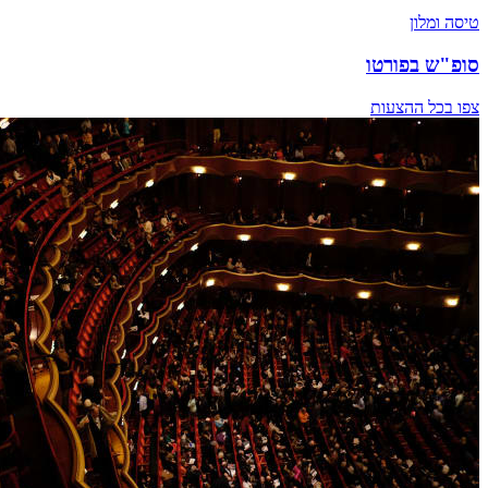
טיסה ומלון
סופ"ש בפורטו
צפו בכל ההצעות