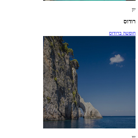
יון
רודוס
חופשה ברודוס
יון