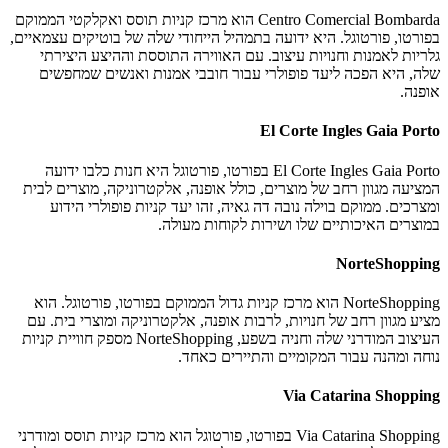
Centro Comercial Bombarda הוא מרכז קניות תוסס ואקלקטי הממוקם
בפורטו, פורטוגל. היא ידועה בתמהיל הייחודי שלה של בוטיקים עצמאיים,
גלריות לאמנות וחנויות עיצוב. עם האווירה התוססת וההיצע היצירתי
שלה, היא הפכה ליעד פופולרי עבור חובבי אמנות ואנשים שמחפשים
אופנה.
El Corte Ingles Gaia Porto
El Corte Ingles Gaia Porto בפורטו, פורטוגל היא חנות כלבו ידועה
המציעה מגוון רחב של מוצרים, כולל אופנה, אלקטרוניקה, מוצרים לבית
ומצרכים. ממוקם בוילה נובה דה גאיה, זהו יעד קניות פופולרי הידוע
במוצרים האיכותיים שלו ושירות לקוחות מעולה.
NorteShopping
NorteShopping הוא מרכז קניות גדול הממוקם בפורטו, פורטוגל. הוא
מציע מגוון רחב של חנויות, לרבות אופנה, אלקטרוניקה ומוצרי בית. עם
העיצוב המודרני שלה וחניה בשפע, NorteShopping מספק חוויית קניות
נוחה ומהנה עבור המקומיים והתיירים כאחד.
Via Catarina Shopping
Via Catarina Shopping בפורטו, פורטוגל הוא מרכז קניות תוסס ומודרני