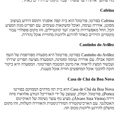
מה שהופך אותה ליעד פופולרי עבור מקומיים ותיירים כאחד.
Cafeina
Cafeina בפורטו, פורטוגל הוא בית קפה אופנתי ותוסס הידוע בעיצוב
מסוגנן, אווירה נעימה, ואוכל ומשקאות טעימים. עם תפריט מגוון המציע
הכל, החל מאפשרויות בראנץ 'ועד קוקטיילים, זהו מקום פופולרי עבור
מקומיים ותיירים כאחד להירגע וליהנות מחוויית אוכל נהדרת.
Cantinho do Avillez
Cantinho do Avillez בפורטו, פורטוגל היא מסעדה מפורסמת של השף
חוסה אבילז. עם אווירה נעימה ומזמינה, המסעדה מציעה תפריט יצירתי
ועכשווי המציג לראווה את מיטב המטבח הפורטוגזי. המסעדה היא ביקור
חובה לחובבי אוכל המחפשים חווית אוכל מענגת.
Casa de Chá da Boa Nova
Casa de Chá da Boa Nova הוא בית תה מדהים הממוקם בפורטו
(Porto), פורטוגל. המלון, שעוצב על ידי האדריכל הנודע אלווארו סיזה
ויירה (Álvaro Siza Vieira), מציע נוף עוצר נשימה של האוקיינוס
האטלנטי. עם הארכיטקטורה המודרניסטית והאווירה השלווה, זהו מקום
מושלם להירגע וליהנות מכוס תה.