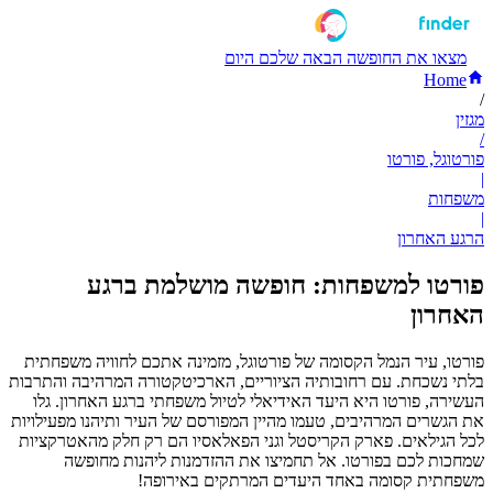
מצאו את החופשה הבאה שלכם היום
Home
/
מגזין
/
פורטוגל, פורטו
|
משפחות
|
הרגע האחרון
פורטו למשפחות: חופשה מושלמת ברגע
האחרון
פורטו, עיר הנמל הקסומה של פורטוגל, מזמינה אתכם לחוויה משפחתית
בלתי נשכחת. עם רחובותיה הציוריים, הארכיטקטורה המרהיבה והתרבות
העשירה, פורטו היא היעד האידיאלי לטיול משפחתי ברגע האחרון. גלו
את הגשרים המרהיבים, טעמו מהיין המפורסם של העיר ותיהנו מפעילויות
לכל הגילאים. פארק הקריסטל וגני הפאלאסיו הם רק חלק מהאטרקציות
שמחכות לכם בפורטו. אל תחמיצו את ההזדמנות ליהנות מחופשה
משפחתית קסומה באחד היעדים המרתקים באירופה!