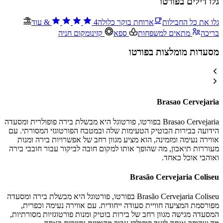
גלו דילים בפורטו
גלו את כל החבילות
ארוחת בוקר כלולה
4
&
עוד
בריכה
מתאים למשפחות
ספא
קזינו
מקום חניה
מסעדות מומלצות בפורטו
Brasao Cervejaria
Brasao Cervejaria בפורטו, פורטוגל היא מבשלת בירה פופולרית ומסעדה
הידועה בבירות הבוטיק הטעימות שלה ובמטבח הפורטוגזי המסורתי. עם
אווירה נעימה ומזמינה, הוא מציע מגוון רחב של אפשרויות בירה ומנות
מעוררות תיאבון, מה שהופך אותו למקום חובה לביקור עבור חובבי בירה
ואוהבי אוכל כאחד.
Brasão Cervejaria Coliseu
Brasão Cervejaria Coliseu בפורטו, פורטוגל היא מבשלת בירה ומסעדה
מפורסמת המציעה חוויית סעודה ייחודית. עם אווירה נעימה וכפרית,
המסעדה מגישה מגוון רחב של בירות בוטיק ומנות פורטוגזיות מסורתיות,