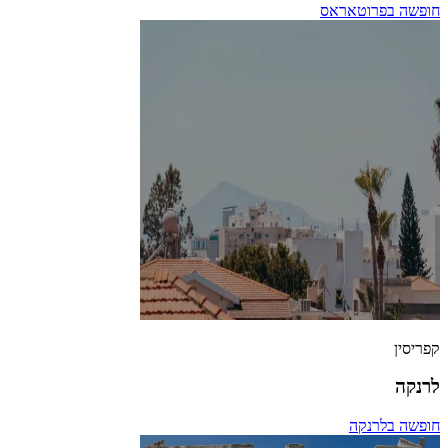
חופשה בפרוטאראס
קפריסין
לרנקה
חופשה בלרנקה