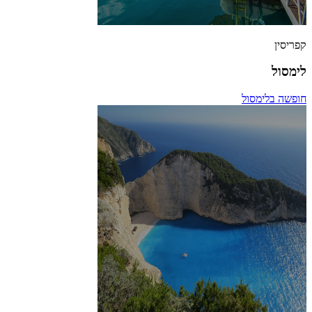
קפריסין
לימסול
חופשה בלימסול