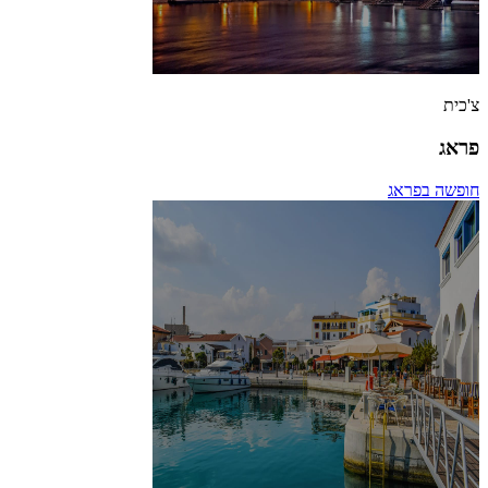
צ'כית
פראג
חופשה בפראג