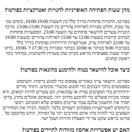
מהן שעות הפתיחה האופייניות לחנויות ואטרקציות בפורטו?
בפורטו, החנויות פתוחות בדרך כלל בין השעות 10:00-19:00, בימים שני
עד שבת, וחלקן נסגרות לארוחת צהריים בין השעות 13:00-15:00. מרכזי
הקניות עשויים להישאר פתוחים עד השעה 23:00. המסעדות פתוחות
לעתים קרובות בשעות 12:00 עד 15:00 לארוחת צהריים ובשעות 19:00
עד 22:00 לארוחת ערב. אטרקציות תיירותיות נפתחות בדרך כלל
בסביבות 9:00 בבוקר או 10:00 בבוקר ונסגרות בין 17:30 ל -19:00. בדקו
תמיד שעות ספציפיות מראש מכיוון שהן עשויות להשתנות, במיוחד בימי
ראשון ובחגים.
כיצד אוכל להישאר בטוח ולהימנע מהונאות בפורטו?
בפורטו, הישאר ערני באזורים צפופים כדי למנוע כייסות. השתמש
כספומטים בתוך הבנקים כדי למנוע מכשירי סקימינג. היזהר מזרים
ידידותיים מדי המציעים עזרה או עסקאות; הם עשויים להיות רמאים. ודא
שמוני מוניות פועלים כדי להימנע מחיוב יתר. כשאתם אוכלים בחוץ, בדקו
תמיד את החשבון שלכם עבור פריטים נוספים שלא הזמנתם. רכשו
כרטיסים לאטרקציות מספקים רשמיים בלבד. לבסוף, הכירו את המחירים
הנפוצים כדי לזהות מתי אתם מחויבים יתר על המידה. תיהנו מהקסם של
פורטו בראש שקט על ידי הפעלת זהירות ושכל ישר.
האם יש אפשרויות אחסון מזוודות לתיירים בפורטו?