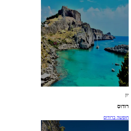
יון
רודוס
חופשה ברודוס