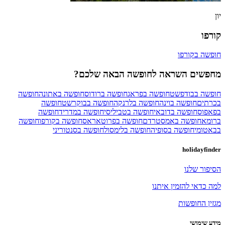
יון
קורפו
חופשה בקורפו
מחפשים השראה לחופשה הבאה שלכם?
חופשה בבודפשט
חופשה בפראג
חופשה ברודוס
חופשה באתונה
חופשה
בכרתים
חופשה בוינה
חופשה בלרנקה
חופשה בבוקרשט
חופשה
בפאפוס
חופשה בדובאי
חופשה בטביליסי
חופשה במדריד
חופשה
ברומא
חופשה באמסטרדם
חופשה בפרוטאראס
חופשה בקורפו
חופשה
בבאטומי
חופשה בסופיה
חופשה בלימסול
חופשה בסנטוריני
holidayfinder
הסיפור שלנו
למה כדאי להזמין איתנו
מגזין החופשות
מידע שימושי