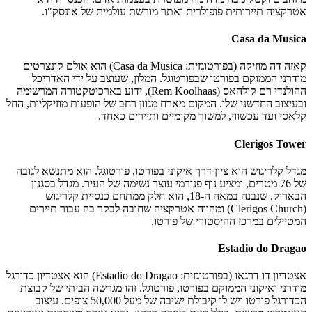
אטרקציה תיירותית פופולרית ואתר מורשת עולמית של אונסק"ו.
Casa da Musica
קאזה דה מוזיקה (בפורטוגזית: Casa da Musica) הוא אולם קונצרטים
מודרני הממוקם בפורטו שבפורטוגל. המלון, שעוצב על ידי האדריכל
ההולנדי רם קולהאס (Rem Koolhaas), ידוע בארכיטקטורה המרשימה
ובעיצוב החדשני שלו. המקום מארח מגוון רחב של הופעות מוזיקליות, החל
קלאסי ועד עכשווי, למשוך מקומיים ותיירים כאחד.
Clerigos Tower
מגדל קלריגוש הוא ציון דרך איקוני בפורטו, פורטוגל. הוא מתנשא לגובה
של 76 מטרים, ומציע נוף פנורמי עוצר נשימה של העיר. מגדל בסגנון
הבארוק, שנבנה במאה ה-18, הוא חלק ממתחם כנסיית קלריגוש
(Clerigos Church) ומהווה אטרקציה שחובה לבקר בה עבור תיירים
המטיילים במרכז ההיסטורי של פורטו.
Estadio do Dragao
אצטדיון דו דרגאו (בפורטוגזית: Estadio do Dragao) הוא אצטדיון כדורגל
מודרני ואיקוני הממוקם בפורטו, פורטוגל. זהו מגרשה הביתי של קבוצת
הכדורגל פורטו ויש לו קיבולת ישיבה של מעל 50,000 צופים. עיצוב