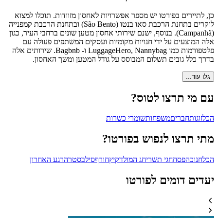
כן, לתיירים בפורטו יש מספר אפשרויות לאחסון מזוודות. תוכלו למצוא
לוקרים בתחנת הרכבת סאו בנטו (São Bento) ובתחנת הרכבת קמפנייה
(Campanhã). בנוסף, ישנם שירותי אחסון מטען שונים ברחבי העיר, כגון
אלה המוצעים על ידי חנויות מקומיות ועסקים המשתפים פעולה עם
פלטפורמות כמו LuggageHero, Nannybag ו- Bagbnb. שירותים אלה
בדרך כלל גובים תשלום המבוסס על גודל המטען ומשך האחסון.
גלו עוד...
עם מי תרצו לטוס?
הכל
זוגות
חברים
משפחות
שומרי כשרות
מתי תרצו לנפוש בפורטו?
הכל
חנוכה
פסח
חגי תשרי
חג המולד
קיץ
חורף
סילבסטר
הרגע האחרון
יעדים דומים לפורטו