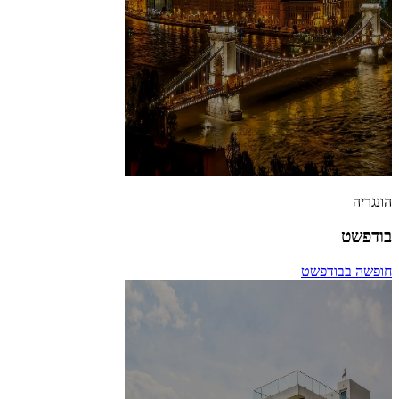
הונגריה
בודפשט
חופשה בבודפשט