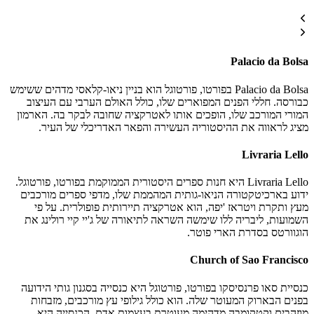
Palacio da Bolsa
Palacio da Bolsa בפורטו, פורטוגל הוא בניין ניאו-קלאסי מדהים ששימש
כבורסה. חללי הפנים המפוארים שלו, כולל האולם הערבי עם העיצוב
המורי המורכב שלו, הופכים אותו לאטרקציה שחובה לבקר בה. הארמון
מציג לראווה את ההיסטוריה העשירה והפאר האדריכלי של העיר.
Livraria Lello
Livraria Lello היא חנות ספרים היסטורית הממוקמת בפורטו, פורטוגל.
ידוע בארכיטקטורה הניאו-גותית המהממת שלו, מדפי ספרים מורכבים
מעץ ותקרת ויטראז 'יפה, הוא אטרקציה תיירותית פופולרית. על פי
השמועות, ליבריה ללו שימשה השראה לתיאורה של ג'יי קיי רולינג את
הוגוורטס בסדרת הארי פוטר.
Church of Sao Francisco
כנסיית סאו פרנסיסקו בפורטו, פורטוגל היא כנסייה בסגנון גותי הידועה
בפנים הבארוק המעוטר שלה. הוא כולל גילופי עץ מורכבים, מזבחות
מוזהבים וקטקומבה מדהימה מעוטרת בעצמות אדם. הכנסייה היא