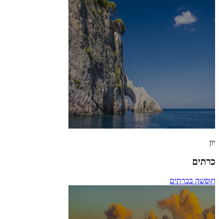
יון
כרתים
חופשה בכרתים