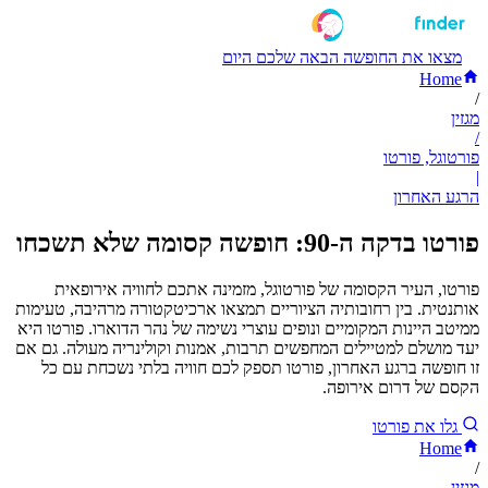
מצאו את החופשה הבאה שלכם היום
Home
/
מגזין
/
פורטוגל, פורטו
|
הרגע האחרון
פורטו בדקה ה-90: חופשה קסומה שלא תשכחו
פורטו, העיר הקסומה של פורטוגל, מזמינה אתכם לחוויה אירופאית
אותנטית. בין רחובותיה הציוריים תמצאו ארכיטקטורה מרהיבה, טעימות
ממיטב היינות המקומיים ונופים עוצרי נשימה של נהר הדוארו. פורטו היא
יעד מושלם למטיילים המחפשים תרבות, אמנות וקולינריה מעולה. גם אם
זו חופשה ברגע האחרון, פורטו תספק לכם חוויה בלתי נשכחת עם כל
הקסם של דרום אירופה.
גלו את פורטו
Home
/
מגזין