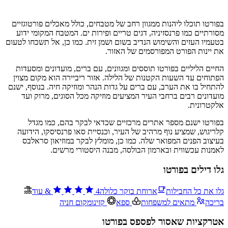
בפורטו תוכלו ליהנות ממגוון רחב של מטבחים, כולל מאכלים פורטוגזיים
מסורתיים כמו פרנסזיניה, דגים טריים ופירות ים. המטבח המקומי ידוע
בטעמיו העזים והשימוש הנדיב בשום ושמן זית. כמו כן, אל תשכחו לטעום
את יינות הפורט המפורסמים של האזור.
החיים הליליים בפורטו תוססים ומגוונים, עם ברים, מועדונים ומסעדות
הפתוחים עד השעות הקטנות של הלילה. אזור ריביירה הוא מקום מצוין
להתחיל בו את הערב, עם ברים על גדות הנהר ומוזיקה חיה. בנוסף, ישנם
מועדונים רבים ברחבי העיר המציעים מוזיקה מכל הסוגים, מרוק ועד
אלקטרונית.
בפורטו ישנם מספר אתרים מרכזיים שכדאי לבקר בהם, כמו מגדל
קלריגוש, שמציע נוף מרהיב של העיר, וכנסיית סאו פרנסיסקו, הידועה
בעיצוב הפנים המפואר שלה. כמו כן, מומלץ לבקר במוזיאון סראלבס
לאמנות עכשווית ובארמון הבולסה, מבנה היסטורי מרשים.
גלו דילים בפורטו
גלו את כל החבילות
ארוחת בוקר כלולה
4
&
עוד
בריכה
מתאים למשפחות
ספא
קזינו
מקום חניה
אטרקציות שאסור לפספס בפורטו