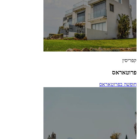
קפריסין
פרוטאראס
חופשה בפרוטאראס