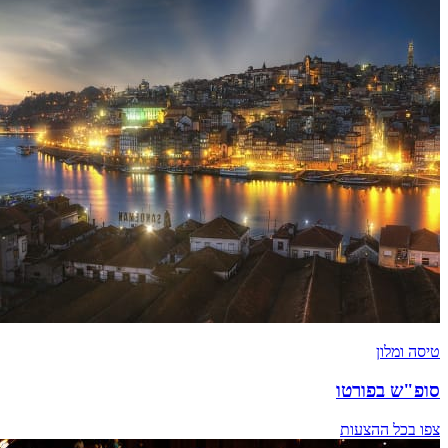
טיסה ומלון
סופ"ש בפורטו
צפו בכל ההצעות