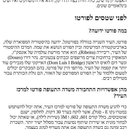
האצטדיון מרשים, כולל חזית בצורת דרקון, והוא אירח משחקים ואירועים
בינלאומיים שונים.
לפני שטסים לפורטו
במה פורטו ידועה?
פורטו, העיר השנייה בגודלה בפורטוגל, ידועה בהיסטוריה המפוארת שלה,
בארכיטקטורה המרשימה וביין הפורט הנושא את שמה. המרכז ההיסטורי
של העיר, ריביירה (Ribeira), הוא אתר מורשת עולמית של אונסק"ו,
המאופיין ברחובות צרים מרוצפים ובבתים צבעוניים. נהר דורו (Douro)
וגשר דום לואיס הראשון (Dom Luís I Bridge) האייקוני שלו מגבירים עוד
יותר את קסמה של העיר. מרתפי היין של פורטו, בהם המבקרים יכולים
לטעום וללמוד על יין הפורט המפורסם של האזור, הם גולת הכותרת עבור
מטיילים רבים.
מהן אפשרויות התחבורה משדה התעופה פורטו למרכז
העיר?
כדי להגיע משדה התעופה של פורטו למרכז העיר, אתה יכול להשתמש
במטרו (קו E - סגול), אשר לוקח בערך 30 דקות. לחלופין, ישנם
אוטובוסים, כולל קווים 601, 602, ו 3M (שירות לילה), או שאתה יכול
לבחור מונית או שירות שיתוף נסיעות עבור מסלול ישיר יותר. השכרת
רכב זמינה גם בשדה התעופה אם אתה מעדיף לנהוג בעצמך.