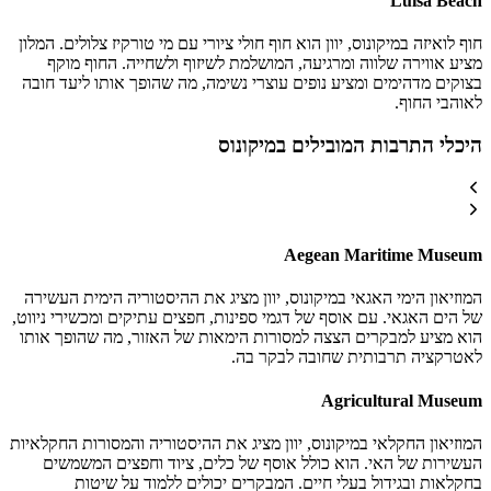
Luisa Beach
חוף לואיזה במיקונוס, יוון הוא חוף חולי ציורי עם מי טורקיז צלולים. המלון
מציע אווירה שלווה ומרגיעה, המושלמת לשיזוף ולשחייה. החוף מוקף
בצוקים מדהימים ומציע נופים עוצרי נשימה, מה שהופך אותו ליעד חובה
לאוהבי החוף.
היכלי התרבות המובילים במיקונוס
Aegean Maritime Museum
המוזיאון הימי האגאי במיקונוס, יוון מציג את ההיסטוריה הימית העשירה
של הים האגאי. עם אוסף של דגמי ספינות, חפצים עתיקים ומכשירי ניווט,
הוא מציע למבקרים הצצה למסורות הימאות של האזור, מה שהופך אותו
לאטרקציה תרבותית שחובה לבקר בה.
Agricultural Museum
המוזיאון החקלאי במיקונוס, יוון מציג את ההיסטוריה והמסורות החקלאיות
העשירות של האי. הוא כולל אוסף של כלים, ציוד וחפצים המשמשים
בחקלאות ובגידול בעלי חיים. המבקרים יכולים ללמוד על שיטות