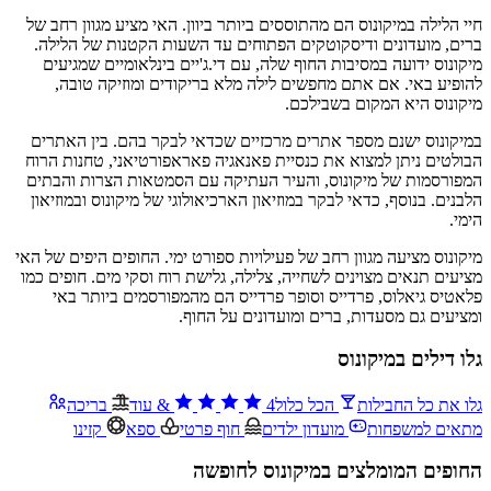
חיי הלילה במיקונוס הם מהתוססים ביותר ביוון. האי מציע מגוון רחב של
ברים, מועדונים ודיסקוטקים הפתוחים עד השעות הקטנות של הלילה.
מיקונוס ידועה במסיבות החוף שלה, עם די.ג'יים בינלאומיים שמגיעים
להופיע באי. אם אתם מחפשים לילה מלא בריקודים ומוזיקה טובה,
מיקונוס היא המקום בשבילכם.
במיקונוס ישנם מספר אתרים מרכזיים שכדאי לבקר בהם. בין האתרים
הבולטים ניתן למצוא את כנסיית פאנאגיה פאראפורטיאני, טחנות הרוח
המפורסמות של מיקונוס, והעיר העתיקה עם הסמטאות הצרות והבתים
הלבנים. בנוסף, כדאי לבקר במוזיאון הארכיאולוגי של מיקונוס ובמוזיאון
הימי.
מיקונוס מציעה מגוון רחב של פעילויות ספורט ימי. החופים היפים של האי
מציעים תנאים מצוינים לשחייה, צלילה, גלישת רוח וסקי מים. חופים כמו
פלאטיס גיאלוס, פרדייס וסופר פרדייס הם מהמפורסמים ביותר באי
ומציעים גם מסעדות, ברים ומועדונים על החוף.
גלו דילים במיקונוס
גלו את כל החבילות
הכל כלול
4
&
עוד
בריכה
מתאים למשפחות
מועדון ילדים
חוף פרטי
ספא
קזינו
החופים המומלצים במיקונוס לחופשה