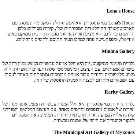
Lena's House
Lena's House במיקונוס, יוון הוא אפשרות לינה מקסימה ונעימה. עם
הארכיטקטורה הקיקלאדית המסורתית שלו, קירות מסוידים בלבן
והדגשים כחולים, הוא מציע חוויית אי יווני מובהקת. הבית ממוקם באופן
אידיאלי, ומספק גישה נוחה למרכז העיר התוסס ולחופים מדהימים.
Minima Gallery
גלריית מינימה במיקונוס, יוון היא חלל אמנות עכשווית המציג מגוון רחב של
ביטויים אמנותיים. עם העיצוב המינימליסטי שלה ותערוכות אוצרות, הוא
מציע פלטפורמה ייחודית עבור אמנים מבוססים ומתפתחים כאחד לעסוק
עם המבקרים ולתרום לסצנת האמנות התוססת של האי.
Rarity Gallery
גלריה נדירות במיקונוס, יוון היא חלל אמנות עכשווית המציג אוסף מגוון של
יצירות של אמנים מבוססים וחדשים כאחד. עם העיצוב המלוטש והמודרני
שלה, הגלריה מציעה חוויה תרבותית ייחודית, המזמינה את המבקרים
לחקור ולהעריך את היופי של אמנות עכשווית.
The Municipal Art Gallery of Mykonos