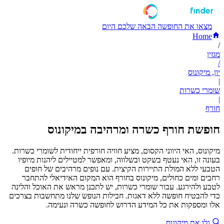
מצאו את החופשה הבאה שלכם היום
Home
/
מגזין
/
יון, מיקונוס
|
שומרי כשרות
|
חורף
חופשת חורף כשרה ומרהיבה במיקונוס
מיקונוס, האי היווני הקסום, מציע חוויה חורפית ייחודית לשומרי כשרות.
בעונה זו, האי נעטף בשקט ובשלווה, ומאפשר למטיילים ליהנות מיופיו
הטבעי ללא המולת התיירות הקיצית. עם נופים מרהיבים של חופים
רחבים ומים כחולים, מיקונוס בחורף הוא המקום האידיאלי להתחבר
לטבע ולהירגע. עבור שומרי כשרות, יש לתכנן מראש את האוכל והלינה
כדי להבטיח חופשה ללא דאגות. חבילות הנופש שלנו מתחשבות בצרכים
אלו ומספקות את כל המידע הדרוש לחופשה כשרה ונעימה.
גלו את מיקונוס