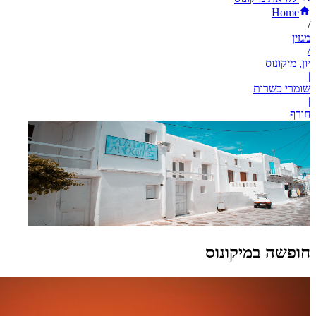
Home
/
מגזין
/
יון, מיקונוס
|
שומרי כשרות
|
חורף
חופשה במיקונוס