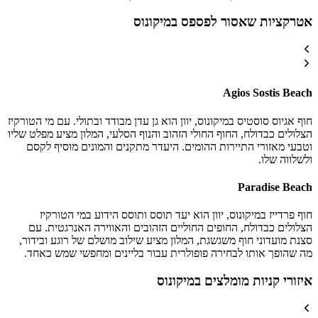
אטרקציות שאסור לפספס במיקונוס
Agios Sostis Beach
חוף אגיוס סוסטיס במיקונוס, יוון הוא גן עדן מבודד ובתולי. עם מי הטורקיז
הצלולים כבדולח, החוף החולי הזהוב והנוף הסלעי, המלון מציע מפלט שליו
וטבעי מאזורי התיירות ההומים. היעדר מתקנים והמונים מוסיף לקסם
ולשלווה שלו.
Paradise Beach
חוף פרדייז במיקונוס, יוון הוא יעד תוסס ותוסס הידוע במי הטורקיז
הצלולים כבדולח, החופים החוליים הזהובים והאווירה האנרגטית. עם
סצנת מועדוני חוף משגשגת, המלון מציע שילוב מושלם של רוגע ובידור,
מה שהופך אותו לבחירה פופולרית עבור בליינים ומחפשי שמש כאחד.
איזורי קניות מומלצים במיקונוס