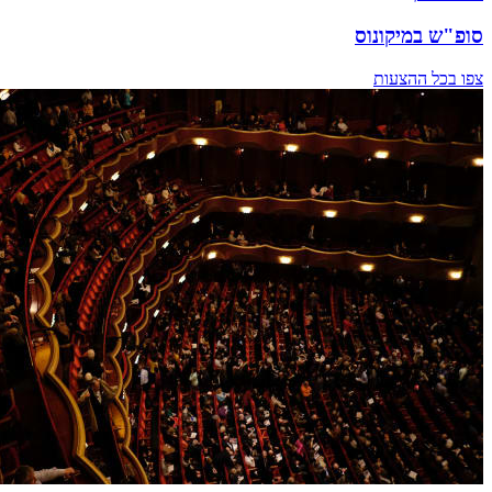
סופ"ש במיקונוס
צפו בכל ההצעות