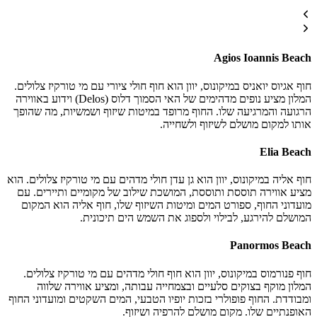
Agios Ioannis Beach
חוף אגיוס יואניס במיקונוס, יוון הוא חוף חולי ציורי עם מי טורקיז צלולים.
המלון מציע נופים מדהימים של האי הסמוך דלוס (Delos) וידוע באווירה
הרגועה והמרגיעה שלו. החוף מרופד במיטות שיזוף ושמשיות, מה שהופך
אותו למקום מושלם לשיזוף ולשחייה.
Elia Beach
חוף אליה במיקונוס, יוון הוא גן עדן חולי מדהים עם מי טורקיז צלולים. הוא
מציע אווירה תוססת ותוססת, המושכת שילוב של מקומיים ותיירים. עם
מועדוני החוף, ספורט המים ומיטות השיזוף שלו, חוף אליה הוא המקום
המושלם להירגע, לבילוי ולספוג את השמש הים תיכונית.
Panormos Beach
חוף פנורמוס במיקונוס, יוון הוא חוף חולי מדהים עם מי טורקיז צלולים.
המלון מוקף בצוקים סלעיים ובצמחייה עבותה, ומציע אווירה שלווה
ומבודדת. החוף פופולרי בזכות יופיו הטבעי, המים השקטים ומועדוני החוף
האופנתיים שלו. מקום מושלם להרפיה ושיזוף.