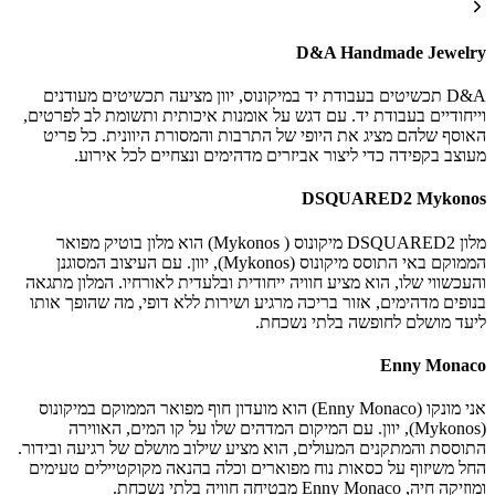
D&A Handmade Jewelry
D&A תכשיטים בעבודת יד במיקונוס, יוון מציעה תכשיטים מעודנים
וייחודיים בעבודת יד. עם דגש על אומנות איכותית ותשומת לב לפרטים,
האוסף שלהם מציג את היופי של התרבות והמסורת היוונית. כל פריט
מעוצב בקפידה כדי ליצור אביזרים מדהימים ונצחיים לכל אירוע.
DSQUARED2 Mykonos
מלון DSQUARED2 מיקונוס ( Mykonos) הוא מלון בוטיק מפואר
הממוקם באי התוסס מיקונוס (Mykonos), יוון. עם העיצוב המסוגנן
והעכשווי שלו, הוא מציע חוויה ייחודית ובלעדית לאורחיו. המלון מתגאה
בנופים מדהימים, אזור בריכה מרגיע ושירות ללא דופי, מה שהופך אותו
ליעד מושלם לחופשה בלתי נשכחת.
Enny Monaco
אני מונקו (Enny Monaco) הוא מועדון חוף מפואר הממוקם במיקונוס
(Mykonos), יוון. עם המיקום המדהים שלו על קו המים, האווירה
התוססת והמתקנים המעולים, הוא מציע שילוב מושלם של רגיעה ובידור.
החל משיזוף על כסאות נוח מפוארים וכלה בהנאה מקוקטיילים טעימים
ומוזיקה חיה, Enny Monaco מבטיחה חוויה בלתי נשכחת.