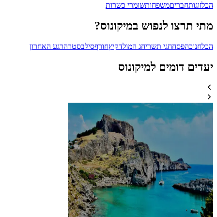
הכל
זוגות
חברים
משפחות
שומרי כשרות
מתי תרצו לנפוש במיקונוס?
הכל
חנוכה
פסח
חגי תשרי
חג המולד
קיץ
חורף
סילבסטר
הרגע האחרון
יעדים דומים למיקונוס