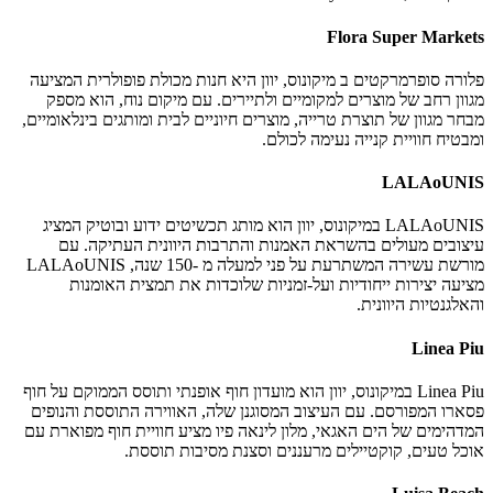
Flora Super Markets
פלורה סופרמרקטים ב מיקונוס, יוון היא חנות מכולת פופולרית המציעה
מגוון רחב של מוצרים למקומיים ולתיירים. עם מיקום נוח, הוא מספק
מבחר מגוון של תוצרת טרייה, מוצרים חיוניים לבית ומותגים בינלאומיים,
ומבטיח חוויית קנייה נעימה לכולם.
LALAoUNIS
LALAoUNIS במיקונוס, יוון הוא מותג תכשיטים ידוע ובוטיק המציג
עיצובים מעולים בהשראת האמנות והתרבות היוונית העתיקה. עם
מורשת עשירה המשתרעת על פני למעלה מ -150 שנה, LALAoUNIS
מציעה יצירות ייחודיות ועל-זמניות שלוכדות את תמצית האומנות
והאלגנטיות היוונית.
Linea Piu
Linea Piu במיקונוס, יוון הוא מועדון חוף אופנתי ותוסס הממוקם על חוף
פסארו המפורסם. עם העיצוב המסוגנן שלה, האווירה התוססת והנופים
המדהימים של הים האגאי, מלון לינאה פיו מציע חוויית חוף מפוארת עם
אוכל טעים, קוקטיילים מרעננים וסצנת מסיבות תוססת.