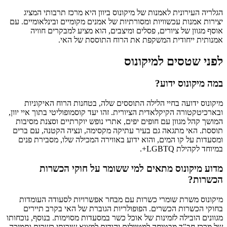
הגלריה העירונית לאמנות של מיקונוס ביוון היא מרכז תרבותי המציג
יצירות אמנות עכשוויות ומסורתיות של אמנים מקומיים ובינלאומיים. עם
אוסף מגוון של ציורים, פסלים ומיצבים, הוא מציע למבקרים חוויה
אמנותית ייחודית המשקפת את הרוח התוססת של האי.
לפני שטסים למיקונוס
במה מיקונוס ידוע?
מיקונוס ידועה בחיי הלילה התוססים שלה, בטחנות הרוח האיקוניות
ובארכיטקטורה הקיקלאדית הציורית. זהו יעד קוסמופוליטי בתוך איי יוון,
המושך קהל מגוון עם חופים יפים, אתרי נופש יוקרתיים וסצנת מסיבות
תוססת. האי מתגאה גם בעיר עתיקה מקסימה, ונציה הקטנה, עם ברים
ומסעדות על קו המים, והוא ידוע באווירה המכילה שלו, מסבירת פנים
במיוחד לקהילת LGBTQ+.
מדוע מיקונוס מתאים למי ששומר על חוקי הכשרות
הכשרות?
מיקונוס משרת שומרי כשרות עם מבחר אפשרויות לסעודה העומדות
בחוקי הכשרות הכשרים. הפופולריות הגוברת של האי בקרב תיירים
מגוונים הובילה לזמינות של אוכל כשר במסעדות מסוימות. בנוסף, נוכחותו
של מרכז חב"ד מבטיחה למטיילים יהודים למצוא שירותי כשרות ותמיכה