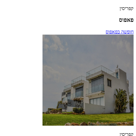
קפריסין
פאפוס
חופשה בפאפוס
קפריסין