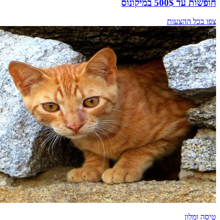
חופשות עד 500$ במיקונוס
צפו בכל ההצעות
טיסה ומלון