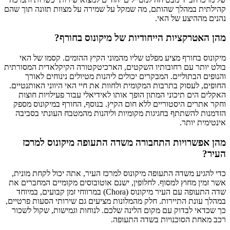
קהילתית במהלך שהותם, מה שמקל על שמירה על מצוות תזונה תוך שהם
נהנים מההיצע של האי.
מהן האטרקציות הייחודיות של מיקונוס בחורף?
מיקונוס בחורף מציע מפלט שליו מהמוני הקיץ ההומים. קסמו של האי
בולט יותר עם רחובותיו השקטים, הארכיטקטורה הקיקלאדית המסורתית
והנופים הבתוליים. המבקרים יכולים ליהנות מטיולים נינוחים לאורך
החופים, לעסוק בתרבות המקומית ולחוות את חיי האי היווני האותנטיים.
האקלים הים תיכוני המתון הופך אותו לאידיאלי עבור פעילויות חוצות
וחקר אתרים היסטוריים ללא חום הקיץ. בנוסף, החורף במיקונוס מספק
הזדמנות להשתתף בחגיגות מקומיות וליהנות מהמטבח העונתי בסביבה
אינטימית יותר.
מהן אפשרויות התחבורה משדה התעופה מיקונוס למרכז
העיר?
כדי להגיע משדה התעופה מיקונוס למרכז העיר, אתה יכול לקחת מונית,
אשר זמין מחוץ למסוף. לחלופין, ישנם אוטובוסים מקומיים המחברים את
שדה התעופה עם העיר מיקונוס (Chora) במרווחי זמן קבועים, במיוחד
במהלך עונת התיירות. חלק מהמלונות מציעים גם שירותי הסעות פרטיים,
כך שכדאי לבדוק עם מקום הלינה שלכם. לנוחות וגמישות, שקול לשכור
רכב מאחת הסוכנויות בשדה התעופה.