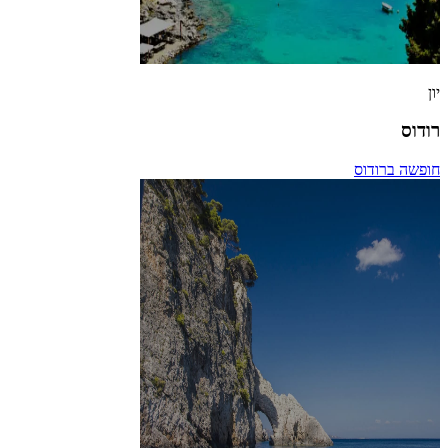
יון
רודוס
חופשה ברודוס