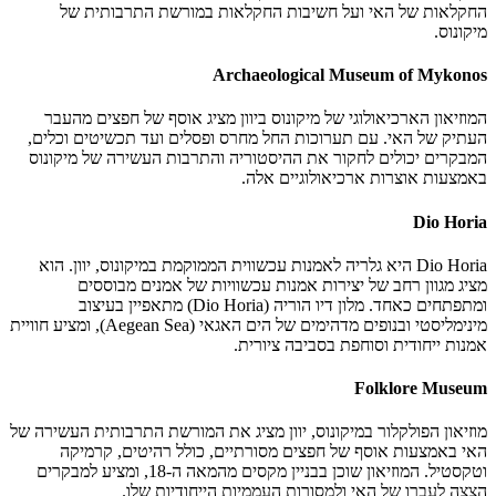
החקלאות של האי ועל חשיבות החקלאות במורשת התרבותית של
מיקונוס.
Archaeological Museum of Mykonos
המוזיאון הארכיאולוגי של מיקונוס ביוון מציג אוסף של חפצים מהעבר
העתיק של האי. עם תערוכות החל מחרס ופסלים ועד תכשיטים וכלים,
המבקרים יכולים לחקור את ההיסטוריה והתרבות העשירה של מיקונוס
באמצעות אוצרות ארכיאולוגיים אלה.
Dio Horia
Dio Horia היא גלריה לאמנות עכשווית הממוקמת במיקונוס, יוון. הוא
מציג מגוון רחב של יצירות אמנות עכשוויות של אמנים מבוססים
ומתפתחים כאחד. מלון דיו הוריה (Dio Horia) מתאפיין בעיצוב
מינימליסטי ובנופים מדהימים של הים האגאי (Aegean Sea), ומציע חוויית
אמנות ייחודית וסוחפת בסביבה ציורית.
Folklore Museum
מוזיאון הפולקלור במיקונוס, יוון מציג את המורשת התרבותית העשירה של
האי באמצעות אוסף של חפצים מסורתיים, כולל רהיטים, קרמיקה
וטקסטיל. המוזיאון שוכן בבניין מקסים מהמאה ה-18, ומציע למבקרים
הצצה לעברו של האי ולמסורות העממיות הייחודיות שלו.