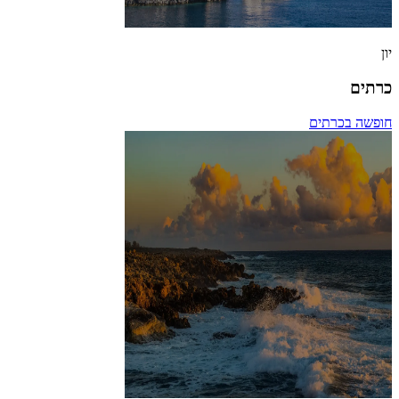
יון
כרתים
חופשה בכרתים