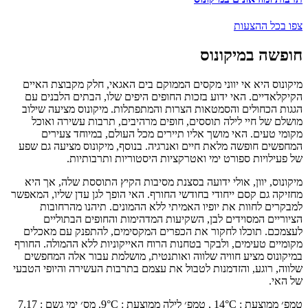
צפו בכל ההצעות
חופשה במיקונוס
מיקונוס היא אי יווני מקסים הממוקם בים האגאי, חלק מקבוצת האיים
הקיקלאדיים. האי ידוע בזכות החופים היפים שלו, הבתים הלבנים עם
הגגות הכחולים והסמטאות הצרות והמתפתלות. מיקונוס מציעה שילוב
מושלם של חיי לילה תוססים, חופים מרהיבים, תרבות עשירה ואוכל
מקומי טעים. האי מושך אליו תיירים מכל העולם, במיוחד צעירים
המחפשים חופשה מלאת חיים ואנרגיה. בנוסף, מיקונוס מציעה גם שפע
של פעילויות ספורט ימי ואטרקציות היסטוריות ותרבותיות.
מיקונוס, יוון, אולי ידועה בסצנת מסיבות הקיץ התוססת שלה, אך היא
מחזיקה גם קסם ייחודי בחודשי החורף. האי הופך לגן עדן שליו, המאפשר
למבקרים לחוות את יופיו האמיתי ללא ההמונים. תיהנו מהרחובות
הציוריים המסוידים לבן, השקיעות המדהימות והחופים הבתוליים
לעצמכם. תוכלו לחקור את הכפרים המקסימים, להתפנק עם מאכלים
מקומיים טעימים, ולבקר בטחנות הרוח האייקוניות ללא ההמולה. החורף
במיקונוס מציע חוויה שלווה ואותנטית, מושלמת עבור אלה המחפשים
שלווה, רוגע, והזדמנות לטבול את עצמם בתרבות העשירה והיופי הטבעי
של האי.
טמפ׳ ממוצעת
:
°C ,
14
טמפ׳ לילה ממוצעת
:
°C,
9
מס׳ ימי גשם
:
7.17