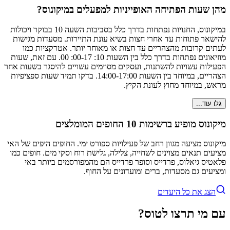
מהן שעות הפתיחה האופייניות למפעלים במיקונוס?
במיקונוס, החנויות נפתחות בדרך כלל בסביבות השעה 10 בבוקר ויכולות
להישאר פתוחות עד אחרי חצות בשיא עונת התיירות. מסעדות מגישות
לעתים קרובות מהצהריים עד חצות או מאוחר יותר. אטרקציות כמו
מוזיאונים נפתחות בדרך כלל בין השעות 10: 00-17: 00. עם זאת, שעות
הפעילות עשויות להשתנות, ועסקים מסוימים עשויים להיסגר בשעות אחר
הצהריים, במיוחד בין השעות 14:00-17:00. בדקו תמיד שעות ספציפיות
מראש, במיוחד מחוץ לעונת הקיץ.
גלו עוד...
מיקונוס מופיע ברשימות 10 החופים המומלצים
מיקונוס מציעה מגוון רחב של פעילויות ספורט ימי. החופים היפים של האי
מציעים תנאים מצוינים לשחייה, צלילה, גלישת רוח וסקי מים. חופים כמו
פלאטיס גיאלוס, פרדייס וסופר פרדייס הם מהמפורסמים ביותר באי
ומציעים גם מסעדות, ברים ומועדונים על החוף.
הצג את כל היעדים
עם מי תרצו לטוס?