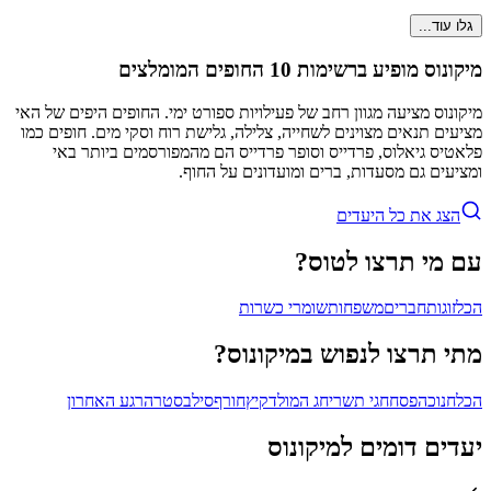
גלו עוד...
מיקונוס מופיע ברשימות 10 החופים המומלצים
מיקונוס מציעה מגוון רחב של פעילויות ספורט ימי. החופים היפים של האי
מציעים תנאים מצוינים לשחייה, צלילה, גלישת רוח וסקי מים. חופים כמו
פלאטיס גיאלוס, פרדייס וסופר פרדייס הם מהמפורסמים ביותר באי
ומציעים גם מסעדות, ברים ומועדונים על החוף.
הצג את כל היעדים
עם מי תרצו לטוס?
הכל
זוגות
חברים
משפחות
שומרי כשרות
מתי תרצו לנפוש במיקונוס?
הכל
חנוכה
פסח
חגי תשרי
חג המולד
קיץ
חורף
סילבסטר
הרגע האחרון
יעדים דומים למיקונוס