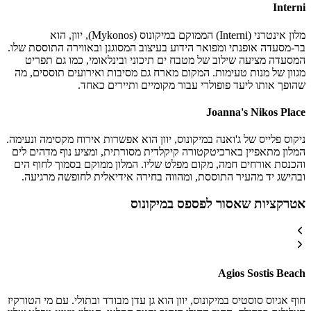
Interni
מלון אינטרני (Interni) הממוקם במיקונוס (Mykonos), יוון, הוא
בר-מסעדה אופנתי ומפואר הידוע בעיצוב המסוגנן ובאווירה התוססת שלו.
המסעדה מציעה שילוב של מטבח ים תיכוני ובינלאומי, כמו גם תפריט
מגוון של מנות טעימות. המקום מארח גם מסיבות ואירועים תוססים, מה
שהופך אותו ליעד פופולרי עבור מקומיים ותיירים כאחד.
Joanna's Nikos Place
ניקוס פלייס של ג'ואנה במיקונוס, יוון הוא אפשרות אירוח מקסימה ונעימה.
המלון מתאפיין בארכיטקטורה קיקלדית מסורתית, ומציע נוף מדהים לים
והכנסת אורחים חמה, מקום מפלט שליו. המלון ממוקם בסמוך לחוף הים
ובהישג יד מהעיר התוססת, ומהווה בחירה אידיאלית לחופשה מרגיעה.
אטרקציות שאסור לפספס במיקונוס
Agios Sostis Beach
חוף אגיוס סוסטיס במיקונוס, יוון הוא גן עדן מבודד ובתולי. עם מי הטורקיז