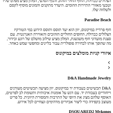
הצלולים כבדולח, החוף החולי הזהוב והנוף הסלעי, המלון מציע מפלט שליו
וטבעי מאזורי התיירות ההומים. היעדר מתקנים והמונים מוסיף לקסם
ולשלווה שלו.
Paradise Beach
חוף פרדייז במיקונוס, יוון הוא יעד תוסס ותוסס הידוע במי הטורקיז
הצלולים כבדולח, החופים החוליים הזהובים והאווירה האנרגטית. עם
סצנת מועדוני חוף משגשגת, המלון מציע שילוב מושלם של רוגע ובידור,
מה שהופך אותו לבחירה פופולרית עבור בליינים ומחפשי שמש כאחד.
איזורי קניות מומלצים במיקונוס
D&A Handmade Jewelry
D&A תכשיטים בעבודת יד במיקונוס, יוון מציעה תכשיטים מעודנים
וייחודיים בעבודת יד. עם דגש על אומנות איכותית ותשומת לב לפרטים,
האוסף שלהם מציג את היופי של התרבות והמסורת היוונית. כל פריט
מעוצב בקפידה כדי ליצור אביזרים מדהימים ונצחיים לכל אירוע.
DSQUARED2 Mykonos