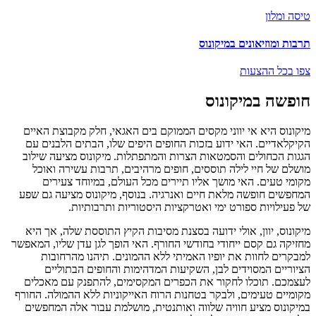
טיסה ומלון
תרבות ומוזיאונים במיקונוס
צפו בכל ההצעות
חופשה במיקונוס
מיקונוס היא אי יווני מקסים הממוקם בים האגאי, חלק מקבוצת האיים
הקיקלאדיים. האי ידוע בזכות החופים היפים שלו, הבתים הלבנים עם
הגגות הכחולים והסמטאות הצרות והמתפתלות. מיקונוס מציעה שילוב
מושלם של חיי לילה תוססים, חופים מרהיבים, תרבות עשירה ואוכל
מקומי טעים. האי מושך אליו תיירים מכל העולם, במיוחד צעירים
המחפשים חופשה מלאת חיים ואנרגיה. בנוסף, מיקונוס מציעה גם שפע
של פעילויות ספורט ימי ואטרקציות היסטוריות ותרבותיות.
מיקונוס, יוון, אולי ידועה בסצנת מסיבות הקיץ התוססת שלה, אך היא
מחזיקה גם קסם ייחודי בחודשי החורף. האי הופך לגן עדן שליו, המאפשר
למבקרים לחוות את יופיו האמיתי ללא ההמונים. תיהנו מהרחובות
הציוריים המסוידים לבן, השקיעות המדהימות והחופים הבתוליים
לעצמכם. תוכלו לחקור את הכפרים המקסימים, להתפנק עם מאכלים
מקומיים טעימים, ולבקר בטחנות הרוח האייקוניות ללא ההמולה. החורף
במיקונוס מציע חוויה שלווה ואותנטית, מושלמת עבור אלה המחפשים