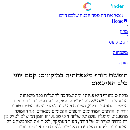
מצאו את החופשה הבאה שלכם היום
Home
/
מגזין
/
יון, מיקונוס
|
משפחות
|
חורף
חופשת חורף משפחתית במיקונוס: קסם יווני
בלב האייגאוס
מיקונוס בחורף היא פנינה יוונית שמחכה להתגלות בפני משפחות
המחפשות חופשה שקטה ומרגיעה. האי, הידוע בעיקר בזכות החיים
הליליים התוססים בקיץ, מציע חוויה שונה לגמרי כאשר הטמפרטורות
יורדות. החופים המדהימים והנופים הקסומים נשארים, אך ההמולה
מתפוגגת, ומתגלה עולם של שלווה ויופי טבעי. זהו הזמן המושלם לטייל בין
רחובותיה הציוריים של חורה, העיר העתיקה, לגלות את הארכיטקטורה
המסורתית וליהנות ממסעדות מקומיות ללא תורים ארוכים. עבור