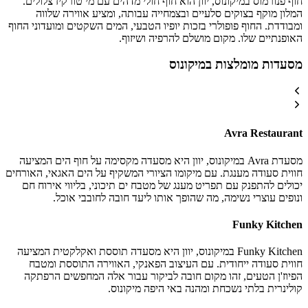
חוף פנורמוס במיקונוס, יוון הוא חוף חולי מדהים עם מי טורקיז צלולים.
המלון מוקף בצוקים סלעיים ובצמחייה עבותה, ומציע אווירה שלווה
ומבודדת. החוף פופולרי בזכות יופיו הטבעי, המים השקטים ומועדוני החוף
האופנתיים שלו. מקום מושלם להרפיה ושיזוף.
מסעדות מומלצות במיקונוס
Avra Restaurant
מסעדת Avra במיקונוס, יוון היא מסעדה מקסימה על חוף הים המציעה
חווית סעודה מענגת. עם מיקומו הציורי המשקיף על הים האגאי, האורחים
יכולים להתפנק עם תפריט מענג של מטבח ים תיכוני, בליווי אירוח חם
ונופים עוצרי נשימה, מה שהופך אותו ליעד חובה לחובבי אוכל.
Funky Kitchen
Funky Kitchen במיקונוס, יוון היא מסעדה תוססת ואקלקטית המציעה
חווית סעודה ייחודית. עם העיצוב הפאנקי, האווירה התוססת ומטבח
הפיוז'ן הטעים, זהו מקום חובה לביקור עבור אלה המחפשים הרפתקה
קולינרית בלתי נשכחת ומהנה באי היפה מיקונוס.