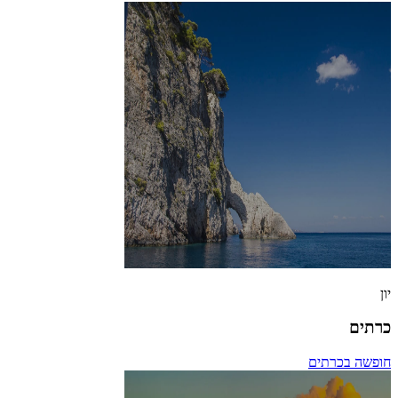
יון
כרתים
חופשה בכרתים