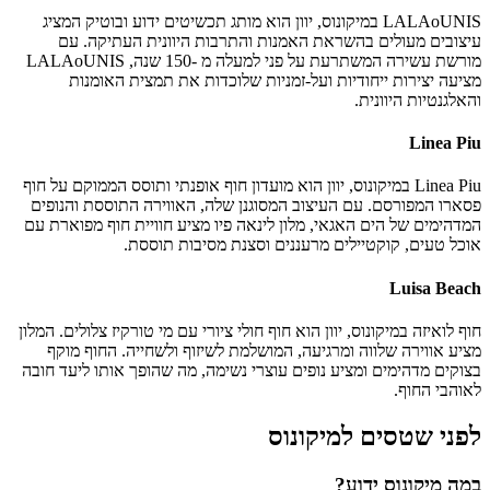
LALAoUNIS במיקונוס, יוון הוא מותג תכשיטים ידוע ובוטיק המציג
עיצובים מעולים בהשראת האמנות והתרבות היוונית העתיקה. עם
מורשת עשירה המשתרעת על פני למעלה מ -150 שנה, LALAoUNIS
מציעה יצירות ייחודיות ועל-זמניות שלוכדות את תמצית האומנות
והאלגנטיות היוונית.
Linea Piu
Linea Piu במיקונוס, יוון הוא מועדון חוף אופנתי ותוסס הממוקם על חוף
פסארו המפורסם. עם העיצוב המסוגנן שלה, האווירה התוססת והנופים
המדהימים של הים האגאי, מלון לינאה פיו מציע חוויית חוף מפוארת עם
אוכל טעים, קוקטיילים מרעננים וסצנת מסיבות תוססת.
Luisa Beach
חוף לואיזה במיקונוס, יוון הוא חוף חולי ציורי עם מי טורקיז צלולים. המלון
מציע אווירה שלווה ומרגיעה, המושלמת לשיזוף ולשחייה. החוף מוקף
בצוקים מדהימים ומציע נופים עוצרי נשימה, מה שהופך אותו ליעד חובה
לאוהבי החוף.
לפני שטסים למיקונוס
במה מיקונוס ידוע?