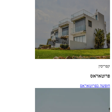
קפריסין
פרוטאראס
חופשה בפרוטאראס