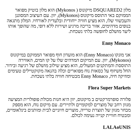
מלון DSQUARED2 מיקונוס ( Mykonos) הוא מלון בוטיק מפואר
הממוקם באי התוסס מיקונוס (Mykonos), יוון. עם העיצוב המסוגנן
והעכשווי שלו, הוא מציע חוויה ייחודית ובלעדית לאורחיו. המלון מתגאה
בנופים מדהימים, אזור בריכה מרגיע ושירות ללא דופי, מה שהופך אותו
ליעד מושלם לחופשה בלתי נשכחת.
Enny Monaco
אני מונקו (Enny Monaco) הוא מועדון חוף מפואר הממוקם במיקונוס
(Mykonos), יוון. עם המיקום המדהים שלו על קו המים, האווירה
התוססת והמתקנים המעולים, הוא מציע שילוב מושלם של רגיעה ובידור.
החל משיזוף על כסאות נוח מפוארים וכלה בהנאה מקוקטיילים טעימים
ומוזיקה חיה, Enny Monaco מבטיחה חוויה בלתי נשכחת.
Flora Super Markets
פלורה סופרמרקטים ב מיקונוס, יוון היא חנות מכולת פופולרית המציעה
מגוון רחב של מוצרים למקומיים ולתיירים. עם מיקום נוח, הוא מספק
מבחר מגוון של תוצרת טרייה, מוצרים חיוניים לבית ומותגים בינלאומיים,
ומבטיח חוויית קנייה נעימה לכולם.
LALAoUNIS