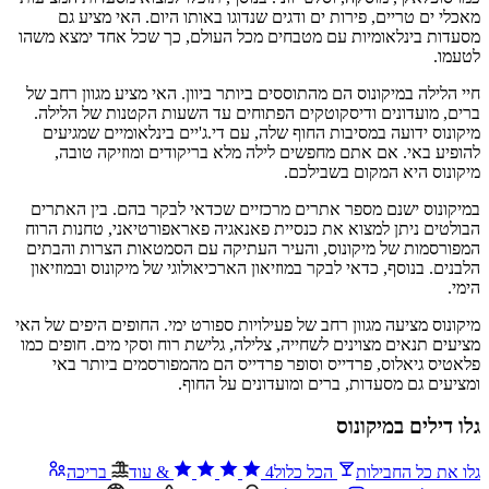
מאכלי ים טריים, פירות ים ודגים שנדוגו באותו היום. האי מציע גם
מסעדות בינלאומיות עם מטבחים מכל העולם, כך שכל אחד ימצא משהו
לטעמו.
חיי הלילה במיקונוס הם מהתוססים ביותר ביוון. האי מציע מגוון רחב של
ברים, מועדונים ודיסקוטקים הפתוחים עד השעות הקטנות של הלילה.
מיקונוס ידועה במסיבות החוף שלה, עם די.ג'יים בינלאומיים שמגיעים
להופיע באי. אם אתם מחפשים לילה מלא בריקודים ומוזיקה טובה,
מיקונוס היא המקום בשבילכם.
במיקונוס ישנם מספר אתרים מרכזיים שכדאי לבקר בהם. בין האתרים
הבולטים ניתן למצוא את כנסיית פאנאגיה פאראפורטיאני, טחנות הרוח
המפורסמות של מיקונוס, והעיר העתיקה עם הסמטאות הצרות והבתים
הלבנים. בנוסף, כדאי לבקר במוזיאון הארכיאולוגי של מיקונוס ובמוזיאון
הימי.
מיקונוס מציעה מגוון רחב של פעילויות ספורט ימי. החופים היפים של האי
מציעים תנאים מצוינים לשחייה, צלילה, גלישת רוח וסקי מים. חופים כמו
פלאטיס גיאלוס, פרדייס וסופר פרדייס הם מהמפורסמים ביותר באי
ומציעים גם מסעדות, ברים ומועדונים על החוף.
גלו דילים במיקונוס
גלו את כל החבילות
הכל כלול
4
&
עוד
בריכה