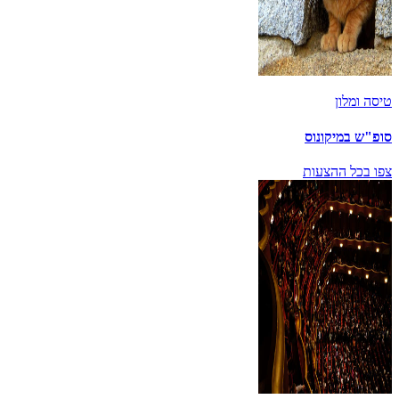
טיסה ומלון
סופ"ש במיקונוס
צפו בכל ההצעות