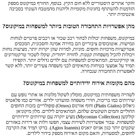
וחקר אתרים היסטוריים ללא חום הקיץ. בנוסף, החורף במיקונוס מספק
הזדמנות להשתתף בחגיגות מקומיות וליהנות מהמטבח העונתי בסביבה
אינטימית יותר.
מהן אפשרויות התחבורה הטובות ביותר למשפחות במיקונוס?
במיקונוס, משפחות יכולות לבחור רכב שכור או רכבים פרטיים לנוחות
וגמישות. אוטובוסים ציבוריים הם בחירה אמינה וחסכונית, המכסים
אטרקציות מרכזיות וחופים. מוניות, למרות שהן יקרות יותר, מציעות נוחות
ויכולות להכיל משפחות קטנות. לחוויה ייחודית, שקלו לשכור טרקטורונים
או קורקינטים, המתאימים למשפחות עם ילדים גדולים יותר. הקפידו
תמיד על אמצעי בטיחות מתאימים לבני משפחה צעירים יותר, ללא קשר
לאפשרות התחבורה שנבחרה.
מהם מקומות אירוח ידידותיים למשפחות במיקונוס?
לשהייה משפחתית במיקונוס, מומלץ לשקול מלונות או אתרי נופש עם
שירותים כמו בריכות, חדרי משפחה ומועדוני ילדים. אזורים כמו פלאטיס
גיאלוס (Platis Gialos) וחוף אורנוס (Ornos) פופולריים בזכות החופים
החוליים והמים השקטים שלהם, המתאימים לילדים. מלון מיקוניאן
קולקשן (Myconian Collection) מציע יוקרה עם שירותים ידידותיים
למשפחות. עבור אפשרויות לשירות עצמי, חפשו וילות או דירות באזורים
שקטים יותר כגון אגיוס יואניס (Agios Ioannis). בדקו תמיד את הקרבה
לחופים, למסעדות, והאם מקום האירוח מספק בידור לילדים.