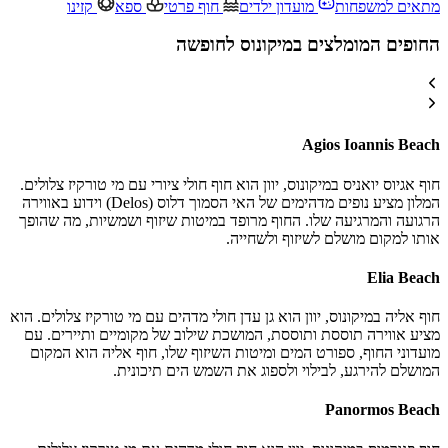
מתאים למשפחות
מועדון ילדים
חוף פרטי
ספא
קזינו
החופים המומלצים במיקונוס לחופשה
Agios Ioannis Beach
חוף אגיוס יואניס במיקונוס, יוון הוא חוף חולי ציורי עם מי טורקיז צלולים.
המלון מציע נופים מדהימים של האי הסמוך דלוס (Delos) וידוע באווירה
הרגועה והמרגיעה שלו. החוף מרופד במיטות שיזוף ושמשיות, מה שהופך
אותו למקום מושלם לשיזוף ולשחייה.
Elia Beach
חוף אליה במיקונוס, יוון הוא גן עדן חולי מדהים עם מי טורקיז צלולים. הוא
מציע אווירה תוססת ותוססת, המושכת שילוב של מקומיים ותיירים. עם
מועדוני החוף, ספורט המים ומיטות השיזוף שלו, חוף אליה הוא המקום
המושלם להירגע, לבילוי ולספוג את השמש הים תיכונית.
Panormos Beach