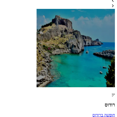
יון
רודוס
חופשה ברודוס