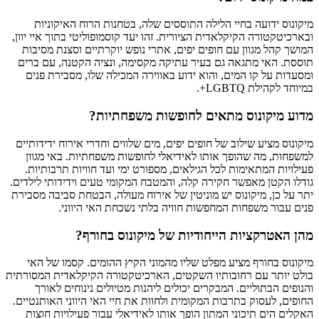
מיקונוס ידועה בחיי הלילה התוססים שלה, בטחנות הרוח האיקוניות
ובארכיטקטורה הקיקלאדית הציורית. זהו יעד קוסמופוליטי בתוך איי יוון,
המושך קהל מגוון עם חופים יפים, אתרי נופש יוקרתיים וסצנת מסיבות
תוססת. האי מתגאה גם בעיר עתיקה מקסימה, ונציה הקטנה, עם ברים
ומסעדות על קו המים, והוא ידוע באווירה המכילה שלו, מסבירת פנים
במיוחד לקהילת LGBTQ+.
מדוע מיקונוס מתאים לחופשות משפחתיות?
מיקונוס מציע שילוב של חופים יפים, מים שלווים וחדרי אירוח ידידותיים
למשפחות, מה שהופך אותו לאידיאלי לחופשות משפחתיות. באי מגוון
פעילויות המתאימות לכל הגילאים, מספורט ימי ועד חוויות תרבותיות.
גודלו הקטן מאפשר חקירה קלה, והמטבח המקומי טעים וידידותי לילדים.
יתר על כן, מיקונוס יש מוניטין של אירוח מעולה, הבטחת סביבה מסבירת
פנים עבור משפחות המחפשות חוויה בלתי נשכחת האי היווני.
מהן האטרקציות הייחודיות של מיקונוס בחורף?
מיקונוס בחורף מציע מפלט שליו מהמוני הקיץ ההומים. קסמו של האי
בולט יותר עם רחובותיו השקטים, הארכיטקטורה הקיקלאדית המסורתית
והנופים הבתוליים. המבקרים יכולים ליהנות מטיולים נינוחים לאורך
החופים, לעסוק בתרבות המקומית ולחוות את חיי האי היווני האותנטיים.
האקלים הים תיכוני המתון הופך אותו לאידיאלי עבור פעילויות חוצות