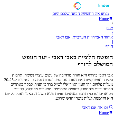
מצאו את החופשה הבאה שלכם היום
Home
/
מגזין
/
איחוד האמירויות הערביות, אבו דאבי
|
חורף
חופשה חלומית באבו דאבי - יעד הנופש
המושלם לחורף
אבו דאבי בחורף היא חוויה מרהיבה של נופים עוצרי נשימה, תרבות
עשירה ואטרקציות מפתיעות. עם טמפרטורות נעימות המגיעות ל-20-25
מעלות צלזיוס, זהו הזמן האידיאלי לטייל ברחבי העיר, לבקר באתרים
ההיסטוריים ולהתפנק בחופים הקסומים. מסעדות מפנקות, קניונים
מפוארים ומרכזי תרבות מציעים חוויות שלא תשכחו. באבו דאבי, כל יום
הוא הזדמנות לגלות משהו חדש ומרגש.
גלו את אבו דאבי
Home