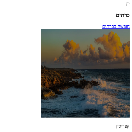
יון
כרתים
חופשה בכרתים
קפריסין