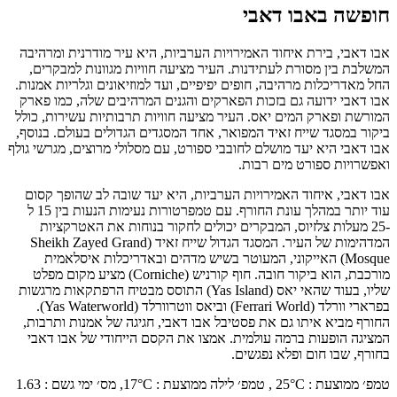
חופשה באבו דאבי
אבו דאבי, בירת איחוד האמירויות הערביות, היא עיר מודרנית ומרהיבה
המשלבת בין מסורת לעתידנות. העיר מציעה חוויות מגוונות למבקרים,
החל מאדריכלות מרהיבה, חופים יפיפיים, ועד למוזיאונים וגלריות אמנות.
אבו דאבי ידועה גם בזכות הפארקים והגנים המרהיבים שלה, כמו פארק
המורשת ופארק המים יאס. העיר מציעה חוויות תרבותיות עשירות, כולל
ביקור במסגד שייח זאיד המפואר, אחד המסגדים הגדולים בעולם. בנוסף,
אבו דאבי היא יעד מושלם לחובבי ספורט, עם מסלולי מרוצים, מגרשי גולף
ואפשרויות ספורט מים רבות.
אבו דאבי, איחוד האמירויות הערביות, היא יעד שובה לב שהופך קסום
עוד יותר במהלך עונת החורף. עם טמפרטורות נעימות הנעות בין 15 ל
-25 מעלות צלזיוס, המבקרים יכולים לחקור בנוחות את האטרקציות
המדהימות של העיר. המסגד הגדול שייח זאיד (Sheikh Zayed Grand
Mosque) האייקוני, המעוטר בשיש מדהים ובאדריכלות איסלאמית
מורכבת, הוא ביקור חובה. חוף קורניש (Corniche) מציע מקום מפלט
שליו, בעוד שהאי יאס (Yas Island) התוסס מבטיח הרפתקאות מרגשות
בפרארי וורלד (Ferrari World) וביאס ווטרוורלד (Yas Waterworld).
החורף מביא איתו גם את פסטיבל אבו דאבי, חגיגה של אמנות ותרבות,
המציגה הופעות ברמה עולמית. אמצו את הקסם הייחודי של אבו דאבי
בחורף, שבו חום ופלא נפגשים.
טמפ׳ ממוצעת
:
°C ,
25
טמפ׳ לילה ממוצעת
:
°C,
17
מס׳ ימי גשם
:
1.63