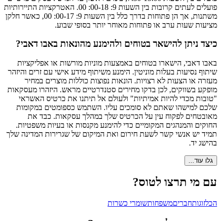
פועלים לעתים קרובות בין השעות 9: 00-18: 00. האטרקציות התיירותיות
משתנות, אך הן פתוחות בדרך כלל בין השעות 9: 00-17: 00, כאשר חלקן
מציעות שעות ערב או פתוחות מאוחר יותר בסופי שבוע.
כיצד ניתן להישאר בטוחים ולהימנע מהונאות באבו דאבי?
באבו דאבי, הישארו בטוחים באמצעות מוניות מורשות או אפליקציות
שיתוף נסיעות בעלות מוניטין. הימנע משיתוף מידע אישי עם זרים והיזהר
מעזרה או הצעות לא רצויות. הונאות נפוצות כוללות מוצרים במחיר
מופקע בשווקים, לכן בדקו מחירים סטנדרטיים מראש. היזהרו מעסקאות
"טובות מכדי להיות אמיתיות" ולעולם אל תיתנו את כרטיס האשראי
שלכם למישהו שאתם לא סומכים עליו. השתמש כספומטים במקומות
מאובטחים לפקוח עין על הכרטיס שלך במהלך עסקאות. כבד את
החוקים והמנהגים המקומיים כדי להימנע מקנסות או בעיות משפטיות.
תמיד יש אנשי קשר לשעת חירום ואת המיקום של שגרירות המדינה שלך
בהישג יד.
גלו עוד...
עם מי תרצו לטוס?
הכל
זוגות
חברים
משפחות
שומרי כשרות