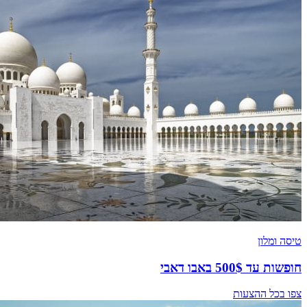
טיסה ומלון
חופשות עד 500$ באבו דאבי
צפו בכל ההצעות