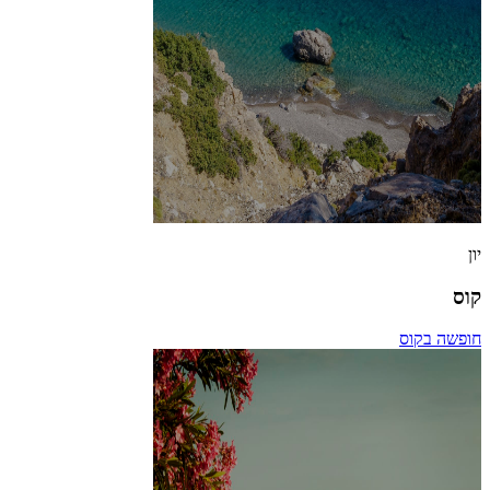
יון
קוס
חופשה בקוס