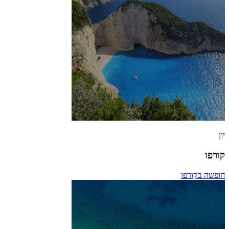
יון
קורפו
חופשה בקורפו