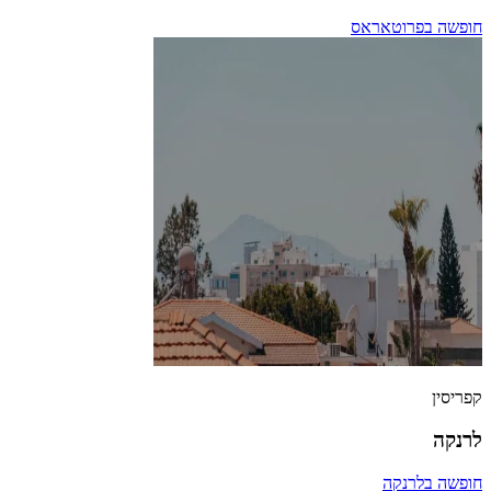
חופשה בפרוטאראס
קפריסין
לרנקה
חופשה בלרנקה