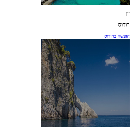
יון
רודוס
חופשה ברודוס