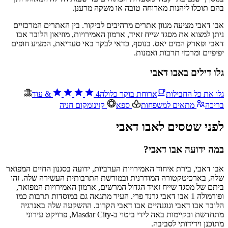
בהם תוכלו ליהנות מארוחה טובה או משקה מרענן.
אבו דאבי מציעה מגוון אתרים מרהיבים לביקור. בין האתרים המרכזיים
ניתן למצוא את מסגד שייח זאיד, ארמון האמירויות, מוזיאון הלובר אבו
דאבי ופארק המים יאס. בנוסף, כדאי לבקר באי סעדיאת, המציע חופים
יפיפיים ומרכזי תרבות ואמנות.
גלו דילים באבו דאבי
גלו את כל החבילות
ארוחת בוקר כלולה
4
&
עוד
בריכה
מתאים למשפחות
ספא
קזינו
מקום חניה
לפני שטסים לאבו דאבי
במה ידועה אבו דאבי?
אבו דאבי, בירת איחוד האמירויות הערביות, ידועה בסגנון החיים המפואר
שלה, בארכיטקטורה המודרנית ובמורשת התרבותית העשירה שלה. זהו
ביתם של מסגד שייח זאיד הגדול המרשים, ארמון האמירויות המפואר,
ופורמולה 1 אבו דאבי גרנד פרי. העיר מתגאה גם במוסדות תרבות כמו
הלובר אבו דאבי וגוגנהיים אבו דאבי הקרוב. ההשקעה שלה באנרגיה
מתחדשת ובקיימות באה לידי ביטוי ב-Masdar City, פרויקט עירוני
מתוכנן וידידותי לסביבה.