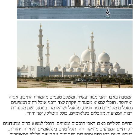
המטבח באבו דאבי מגוון ועשיר, ומשלב טעמים מהמזרח התיכון, אסיה
ואירופה. תוכלו למצוא מסעדות יוקרה לצד דוכני אוכל רחוב המציעים
מאכלים מקומיים כמו חומוס, פלאפל ושווארמה. בנוסף, ישנן מסעדות
רבות המציעות מאכלים בינלאומיים, כולל איטלקי, יפני והודי.
החיים הליליים באבו דאבי תוססים ומגוונים. תוכלו למצוא ברים ומועדונים
יוקרתיים המציעים מוזיקה חיה, תקליטנים בינלאומיים ואווירה ייחודית.
בנוסף, ישנם בתי קפה ומסעדות הפתוחים עד שעות הלילה המאוחרות,