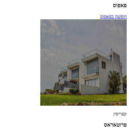
פאפוס
חופשה בפאפוס
קפריסין
פרוטאראס