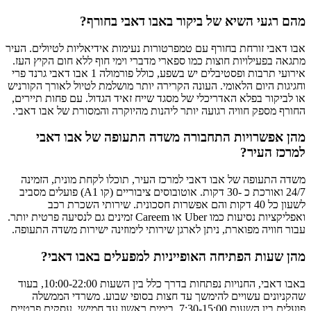
מהם רגעי השיא של ביקור באבו דאבי בחורף?
אבו דאבי זורחת בחורף עם טמפרטורות נעימות אידיאליות לטיולים. העיר
מתגאה בפעילויות חוצות כמו ספארי מדברי וימי חוף ללא חום הקיץ העז.
אירועי תרבות ופסטיבלים יש בשפע, כולל פורמולה 1 אבו דאבי גרנד פרי
וחגיגות היום הלאומי. העונה הקרירה יותר מושלמת לטיול לאורך הקורניש
או לביקור בפלא האדריכלי של מסגד שייח זאיד הגדול. עם פחות תיירים,
החורף מספק חוויה רגועה יותר ליהנות מהיוקרה והמסורת של אבו דאבי.
מהן אפשרויות התחבורה משדה התעופה של אבו דאבי
למרכז העיר?
משדה התעופה של אבו דאבי למרכז העיר, תוכלו לקחת מונית, הזמינה
24/7 ואורכת כ -30 דקות. אוטובוסים ציבוריים (קו A1) פועלים מסביב
לשעון כל 40 דקות והם אפשרות חסכונית. שירותי השכרת רכב
ואפליקציות נסיעות כמו Uber או Careem זמינים גם לנסיעה פרטית יותר.
עבור חוויה מפוארת, ניתן לארגן שירותי לימוזינה ישירות משדה התעופה.
מהן שעות הפתיחה האופייניות למפעלים באבו דאבי?
באבו דאבי, החנויות נפתחות בדרך כלל בין השעות 10:00-22:00, בעוד
שהקניונים עשויים להימשך עד חצות בסופי שבוע. משרדי הממשלה
פועלים בין השעות 7:30-15:00, בימים ראשון עד חמישי. עסקים פרטיים