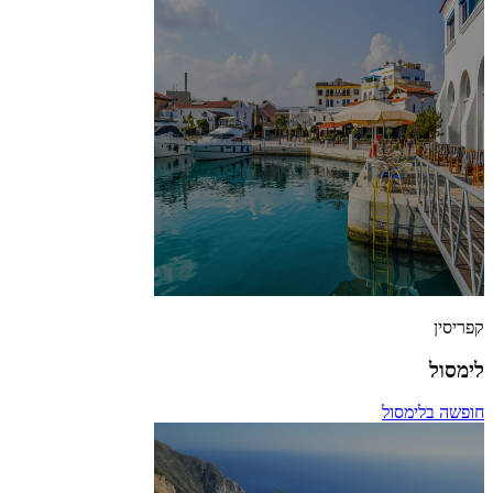
קפריסין
לימסול
חופשה בלימסול