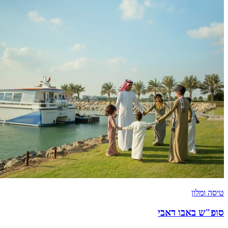
טיסה ומלון
סופ"ש באבו דאבי