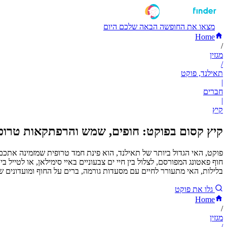
מצאו את החופשה הבאה שלכם היום
Home
/
מגזין
/
תאילנד, פוקט
|
חברים
|
קיץ
קיץ קסום בפוקט: חופים, שמש והרפתקאות טרופ
פוקט, האי הגדול ביותר של תאילנד, הוא פינת חמד טרופית שמזמינה אתכם לח
חוף פאטונג המפורסם, לצלול בין חיי ים צבעוניים באיי סימילאן, או לטייל
בלילות, האי מתעורר לחיים עם מסעדות גורמה, ברים על החוף ומועדונים שמ
גלו את פוקט
Home
/
מגזין
/