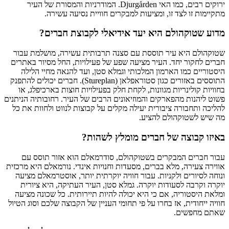
ירוקים רבים, כמו האי Djurgården. המודרניות והמסורת של העיר
מתקיימות זו לצד זו, ומציעות למבקרים חוויית נסיעה עשירה.
מדוע שטוקהולם היא יעד אידיאלי לקבוצת חברים?
שטוקהולם היא עיר תוססת עם סצנה תרבותית עשירה, מושלמת עבור
חברים לחקור יחד. העיר מציעה שפע של פעילויות, החל מסיור באתרים
היסטוריים כמו הארמון המלכותי וגמלא סטן, ועד להנאה מחיי הלילה
התוססים באזורים כגון סטוראפלאן (Stureplan). חברים יכולים להתפנק
בחוויות קולינריות מגוונות, לקחת חלק בפעילויות חוצות בארכיפלג, או
פשוט ליהנות מהפארקים והמוזיאונים הרבים של העיר. רחובותיה הניתנים
להליכה ותחבורה ציבורית יעילה מקלים על קבוצות לנווט ולחוות את כל
מה שיש לשטוקהולם להציע.
באיזו קבוצה של חברים מומלץ לשהות?
עבור חברים המבקרים בשטוקהולם, סודרמאלם הוא אזור תוסס עם
אווירה צעירה, מלא בברים, מסעדות וחנויות אינדי. נורמאלם היא מרכזית
ונוחה לסיורים ולקניות. עבור חוויה יוקרתית יותר, אוסטרמאלם מציעה
יוקרה וקרבה לסעודות יוקרה. גמלא סטן, העיר העתיקה, היא ציורית
ומלאת היסטוריה, אם כי היא יכולה להיות תיירותית. כל שכונה מציעה
חוויה ייחודית, אז בחרו על פי תחומי העניין של הקבוצה שלכם וסוג הטיול
שאתם מחפשים.