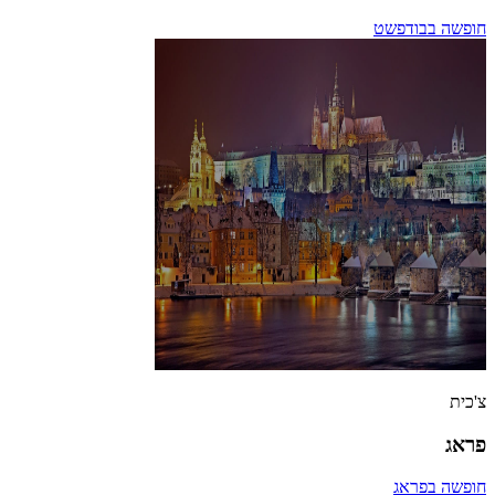
חופשה בבודפשט
צ'כית
פראג
חופשה בפראג