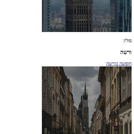
פולין
ורשה
חופשה בורשה