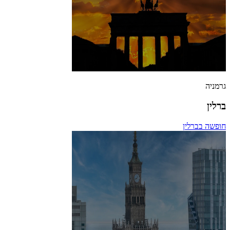
גרמניה
ברלין
חופשה בברלין