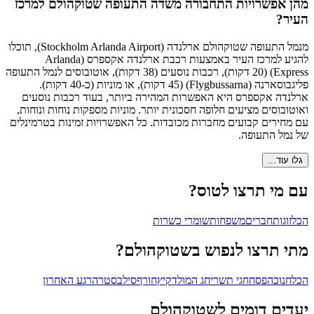
מהן אפשרויות התחבורה משדה התעופה שטוקהולם למרכז
העיר?
מנמל התעופה שטוקהולם ארלנדה (Stockholm Arlanda Airport), תוכלו
להגיע למרכז העיר באמצעות רכבת ארלנדה אקספרס (Arlanda
Express) (20 דקות), רכבות נוסעים (38 דקות), אוטובוסים לנמל התעופה
פליגבוסארנה (Flygbussarna) (45 דקות), או מוניות (כ-40 דקות).
ארלנדה אקספרס היא האפשרות המהירה ביותר, בעוד רכבות נוסעים
ואוטובוסים מציעים חלופה חסכונית יותר. מוניות מספקות נוחות ונוחות,
עם מחירים קבועים מחברות מכובדות. כל האפשרויות זמינות בטרמינלים
של נמל התעופה.
גלו עוד...
עם מי תרצו לטוס?
הכל
זוגות
חברים
משפחות
שומרי כשרות
מתי תרצו לנפוש בשטוקהולם?
הכל
חנוכה
פסח
חגי תשרי
חג המולד
קיץ
חורף
סילבסטר
הרגע האחרון
יעדים דומים לשטוקהולם