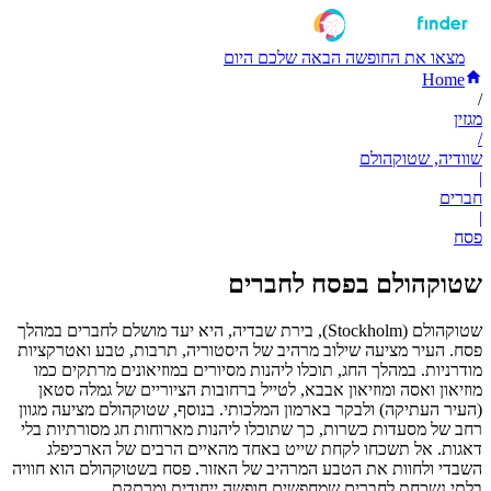
מצאו את החופשה הבאה שלכם היום
Home
/
מגזין
/
שוודיה, שטוקהולם
|
חברים
|
פסח
שטוקהולם בפסח לחברים
שטוקהולם (Stockholm), בירת שבדיה, היא יעד מושלם לחברים במהלך
פסח. העיר מציעה שילוב מרהיב של היסטוריה, תרבות, טבע ואטרקציות
מודרניות. במהלך החג, תוכלו ליהנות מסיורים במוזיאונים מרתקים כמו
מוזיאון ואסה ומוזיאון אבבא, לטייל ברחובות הציוריים של גמלה סטאן
(העיר העתיקה) ולבקר בארמון המלכותי. בנוסף, שטוקהולם מציעה מגוון
רחב של מסעדות כשרות, כך שתוכלו ליהנות מארוחות חג מסורתיות בלי
דאגות. אל תשכחו לקחת שייט באחד מהאיים הרבים של הארכיפלג
השבדי ולחוות את הטבע המרהיב של האזור. פסח בשטוקהולם הוא חוויה
בלתי נשכחת לחברים שמחפשים חופשה ייחודית ומרתקת.