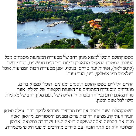
בשטוקהולם תוכלו למצוא מגוון רחב של מסעדות המציעות מטבחים מכל
העולם. המטבח המקומי מתאפיין במנות כמו דגים מעושנים, כדורי בשר
(קוטבולאר), ופירות יער טריים. בנוסף, ישנן מסעדות רבות המציעות אוכל
בינלאומי כמו איטלקי, יפני, הודי ועוד.
החיים הליליים בשטוקהולם תוססים ומגוונים. תוכלו למצוא ברים,
מועדונים ומסעדות הפתוחים עד השעות הקטנות של הלילה. אזור
סודרמאלם ידוע במיוחד בזכות חיי הלילה שלו, עם מגוון רחב של מקומות
בילוי לכל טעם וסגנון.
בשטוקהולם ישנם מספר אתרים מרכזיים שכדאי לבקר בהם. גמלה סטאן,
העיר העתיקה, מציעה רחובות צרים ומבנים היסטוריים. מוזיאון ואסה
מציג את הספינה ואסה ששקעה במאה ה-17 ושוחזרה במלואה. ארמון
המלוכה הוא גם אתר חובה, עם סיורים מודרכים ומופעי חילופי משמרות.