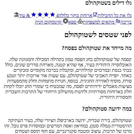
גלו דילים בשטוקהולם
גלו את כל החבילות
ארוחת בוקר כלולה
4
&
עוד
בריכה
מתאים למשפחות
ספא
קזינו
מקום חניה
לפני שטסים לשטוקהולם
מה מייחד את שטוקהולם בפסח?
קסמה של שטוקהולם בחג הפסח טמון בקהילה המכילה והמגוונת שלה.
האוכלוסייה היהודית בעיר, אף שהיא קטנה, מארחת סדרים שונים, כולל
בבתי כנסת ובמרכזים קהילתיים, ומקבלת בברכה מקומיים ומבקרים
כאחד. יופייה האביבי של שטוקהולם, עם שעות אור ארוכות יותר וטבע
פורח, מוסיף לאווירה החגיגית. בנוסף, חנויות מתמחות וחלק מהמסעדות
מציעות מאכלים ידידותיים לפסח, מה שמבטיח כי שומרי החג יוכלו לקחת
חלק בארוחות מסורתיות וליהנות מהשילוב הייחודי של התרבות השבדית
והמסורת היהודית.
במה ידועה סטוקהולם?
שטוקהולם, בירת שבדיה, ידועה בארכיפלג הציורי שלה, בעיר העתיקה
ההיסטורית (גמלה סטן), במוזיאון ואסה המרשים ובמוסדות פרס נובל. זהו
מרכז של תרבות, עיצוב ומטבח סקנדינביים, עם חוף תוסס ושטחים