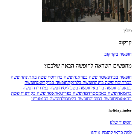
פולין
קרקוב
חופשה בקרקוב
מחפשים השראה לחופשה הבאה שלכם?
חופשה בבודפשט
חופשה בפראג
חופשה ברודוס
חופשה באתונה
חופשה
בכרתים
חופשה בוינה
חופשה בלרנקה
חופשה בבוקרשט
חופשה
בפאפוס
חופשה בדובאי
חופשה בטביליסי
חופשה במדריד
חופשה
ברומא
חופשה באמסטרדם
חופשה בפרוטאראס
חופשה בקורפו
חופשה
בבאטומי
חופשה בסופיה
חופשה בלימסול
חופשה בסנטוריני
holidayfinder
הסיפור שלנו
למה כדאי להזמין איתנו