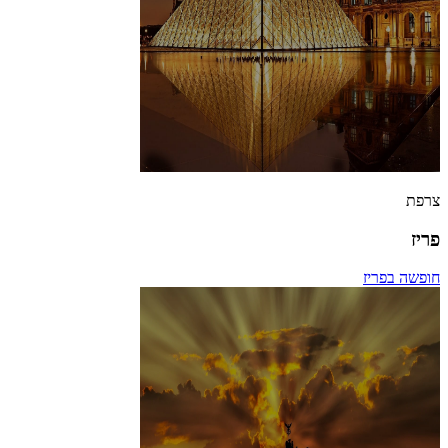
צרפת
פריז
חופשה בפריז