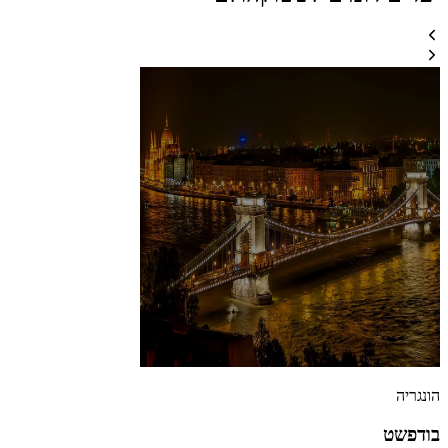
הונגריה
בודפשט