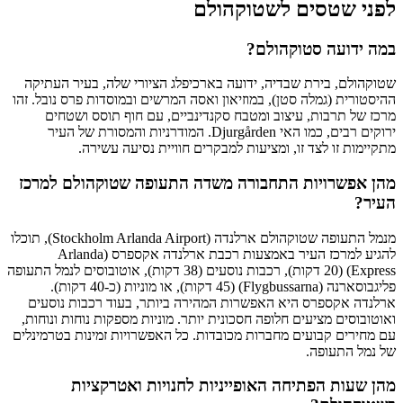
לפני שטסים לשטוקהולם
במה ידועה סטוקהולם?
שטוקהולם, בירת שבדיה, ידועה בארכיפלג הציורי שלה, בעיר העתיקה
ההיסטורית (גמלה סטן), במוזיאון ואסה המרשים ובמוסדות פרס נובל. זהו
מרכז של תרבות, עיצוב ומטבח סקנדינביים, עם חוף תוסס ושטחים
ירוקים רבים, כמו האי Djurgården. המודרניות והמסורת של העיר
מתקיימות זו לצד זו, ומציעות למבקרים חוויית נסיעה עשירה.
מהן אפשרויות התחבורה משדה התעופה שטוקהולם למרכז
העיר?
מנמל התעופה שטוקהולם ארלנדה (Stockholm Arlanda Airport), תוכלו
להגיע למרכז העיר באמצעות רכבת ארלנדה אקספרס (Arlanda
Express) (20 דקות), רכבות נוסעים (38 דקות), אוטובוסים לנמל התעופה
פליגבוסארנה (Flygbussarna) (45 דקות), או מוניות (כ-40 דקות).
ארלנדה אקספרס היא האפשרות המהירה ביותר, בעוד רכבות נוסעים
ואוטובוסים מציעים חלופה חסכונית יותר. מוניות מספקות נוחות ונוחות,
עם מחירים קבועים מחברות מכובדות. כל האפשרויות זמינות בטרמינלים
של נמל התעופה.
מהן שעות הפתיחה האופייניות לחנויות ואטרקציות