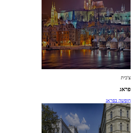
צ'כית
פראג
חופשה בפראג