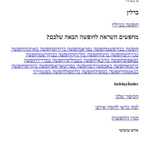
גרמניה
ברלין
חופשה בברלין
מחפשים השראה לחופשה הבאה שלכם?
חופשה בבודפשט
חופשה בפראג
חופשה ברודוס
חופשה באתונה
חופשה
בכרתים
חופשה בוינה
חופשה בלרנקה
חופשה בבוקרשט
חופשה
בפאפוס
חופשה בדובאי
חופשה בטביליסי
חופשה במדריד
חופשה
ברומא
חופשה באמסטרדם
חופשה בפרוטאראס
חופשה בקורפו
חופשה
בבאטומי
חופשה בסופיה
חופשה בלימסול
חופשה בסנטוריני
holidayfinder
הסיפור שלנו
למה כדאי להזמין איתנו
מגזין החופשות
מידע שימושי