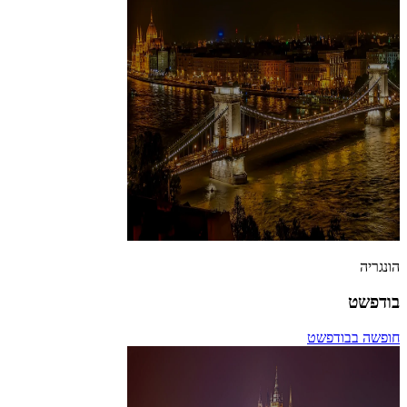
הונגריה
בודפשט
חופשה בבודפשט