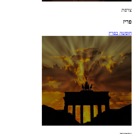
צרפת
פריז
חופשה בפריז