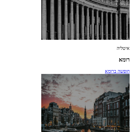
איטליה
רומא
חופשה ברומא