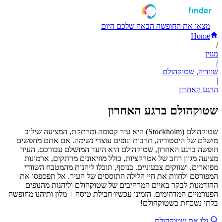
מצאו את החופשה הבאה שלכם היום
Home
/
מגזין
/
שוודיה, שטוקהולם
|
הרגע האחרון
שטוקהולם ברגע האחרון
שטוקהולם (Stockholm) היא עיר קסומה ומרתקת, המציעה שילוב
מושלם של היסטוריה, תרבות ונופים עוצרי נשימה. אם אתם מחפשים
חופשה ברגע האחרון, שטוקהולם היא היעד המושלם עבורכם. העיר
מציעה מגוון רחב של אטרקציות, כולל מוזיאונים מרתקים, ארמונות
מפוארים, ושווקים צבעוניים. בנוסף, תוכלו ליהנות מהמטבח השוודי
המפורסם ולחוות את חיי הלילה התוססים של העיר. אל תפספסו את
ההזדמנות לבקר באיים המרהיבים של שטוקהולם וליהנות מהנופים
הפנורמיים המדהימים. הזמינו עכשיו חבילת טיסה + מלון ותיהנו מחופשה
בלתי נשכחת בשטוקהולם!
גלו את שטוקהולם