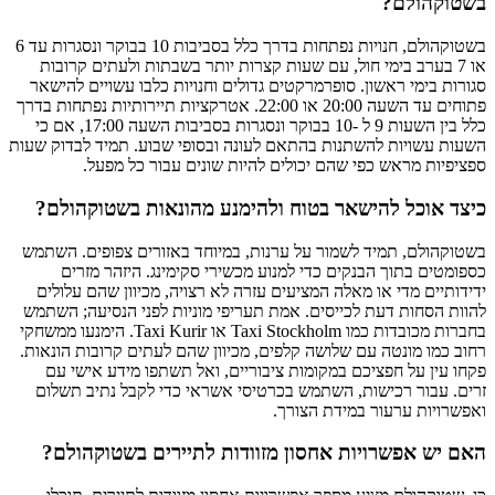
בשטוקהולם?
בשטוקהולם, חנויות נפתחות בדרך כלל בסביבות 10 בבוקר ונסגרות עד 6
או 7 בערב בימי חול, עם שעות קצרות יותר בשבתות ולעתים קרובות
סגורות בימי ראשון. סופרמרקטים גדולים וחנויות כלבו עשויים להישאר
פתוחים עד השעה 20:00 או 22:00. אטרקציות תיירותיות נפתחות בדרך
כלל בין השעות 9 ל -10 בבוקר ונסגרות בסביבות השעה 17:00, אם כי
השעות עשויות להשתנות בהתאם לעונה ובסופי שבוע. תמיד לבדוק שעות
ספציפיות מראש כפי שהם יכולים להיות שונים עבור כל מפעל.
כיצד אוכל להישאר בטוח ולהימנע מהונאות בשטוקהולם?
בשטוקהולם, תמיד לשמור על ערנות, במיוחד באזורים צפופים. השתמש
כספומטים בתוך הבנקים כדי למנוע מכשירי סקימינג. היזהר מזרים
ידידותיים מדי או מאלה המציעים עזרה לא רצויה, מכיוון שהם עלולים
להוות הסחות דעת לכייסים. אמת תעריפי מוניות לפני הנסיעה; השתמש
בחברות מכובדות כמו Taxi Stockholm או Taxi Kurir. הימנעו ממשחקי
רחוב כמו מונטה עם שלושה קלפים, מכיוון שהם לעתים קרובות הונאות.
פקחו עין על חפציכם במקומות ציבוריים, ואל תשתפו מידע אישי עם
זרים. עבור רכישות, השתמש בכרטיסי אשראי כדי לקבל נתיב תשלום
ואפשרויות ערעור במידת הצורך.
האם יש אפשרויות אחסון מזוודות לתיירים בשטוקהולם?