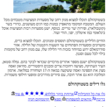
בשטוקהולם תוכלו למצוא מגוון רחב של מסעדות המציעות מטבחים מכל
העולם. המטבח המקומי מתאפיין במנות כמו דגים מעושנים, כדורי בשר
(קוטבולאר), ופירות יער טריים. בנוסף, ישנן מסעדות רבות המציעות אוכל
בינלאומי כמו איטלקי, יפני, הודי ועוד.
החיים הליליים בשטוקהולם תוססים ומגוונים. תוכלו למצוא ברים,
מועדונים ומסעדות הפתוחים עד השעות הקטנות של הלילה. אזור
סודרמאלם ידוע במיוחד בזכות חיי הלילה שלו, עם מגוון רחב של מקומות
בילוי לכל טעם וסגנון.
בשטוקהולם ישנם מספר אתרים מרכזיים שכדאי לבקר בהם. גמלה סטאן,
העיר העתיקה, מציעה רחובות צרים ומבנים היסטוריים. מוזיאון ואסה
מציג את הספינה ואסה ששקעה במאה ה-17 ושוחזרה במלואה. ארמון
המלוכה הוא גם אתר חובה, עם סיורים מודרכים ומופעי חילופי משמרות.
גלו דילים בשטוקהולם
גלו את כל החבילות
ארוחת בוקר כלולה
4
&
עוד
בריכה
מתאים למשפחות
ספא
קזינו
מקום חניה