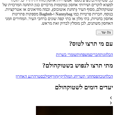
כן, שטוקהולם מציע מספר אפשרויות אחסון מזוודות לתיירים. תוכלו
למצוא לוקרים ושירותי אחסון במקומות מרכזיים כגון התחנה המרכזית של
שטוקהולם, מסוף העיר (תחנת אוטובוס), וכמה מוזיאונים או אטרקציות.
בנוסף, חברות פרטיות כמו Nannybag ו-Bagbnb מספקות פתרונות
אחסון בחנויות, בתי מלון או בתי קפה שונים ברחבי העיר. המחירים וזמני
האחסון משתנים, לכן מומלץ לבדוק זאת מראש.
גלו עוד...
עם מי תרצו לטוס?
הכל
זוגות
חברים
משפחות
שומרי כשרות
מתי תרצו לנפוש בשטוקהולם?
הכל
חנוכה
פסח
חגי תשרי
חג המולד
קיץ
חורף
סילבסטר
הרגע האחרון
יעדים דומים לשטוקהולם