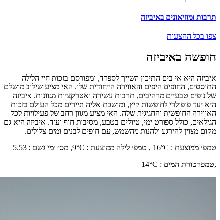
תרבות ומוזיאונים באיביזה
צפו בכל ההצעות
חופשה באיביזה
איביזה היא אי בים התיכון השייך לספרד, ומפורסם בזכות חיי הלילה
התוססים, החופים היפים והאווירה הייחודית שלו. האי מציע שילוב מושלם
של נופים טבעיים מרהיבים, תרבות עשירה ואטרקציות מגוונות. איביזה
היא יעד פופולרי לחופשות קיץ, ומושכת אליה תיירים מכל העולם בזכות
האווירה החופשית והחגיגית שלה. האי מציע מגוון רחב של פעילויות לכל
הגילאים, כולל ספורט ימי, טיולים בטבע, מסיבות חוף ועוד. איביזה היא גם
מקום מצוין להירגע ולהנות מהשמש, עם חופים לבנים ומים צלולים.
טמפ׳ ממוצעת
:
°C ,
16
טמפ׳ לילה ממוצעת
:
°C,
9
מס׳ ימי גשם
:
5.53
,
טמפרטורת המים
:
°C
14