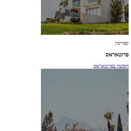
קפריסין
פרוטאראס
חופשה בפרוטאראס