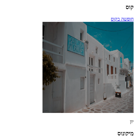
קוס
חופשה בקוס
יון
מיקונוס