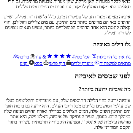
כדאי לבקר במערות קאן מרקה, שהן מערות טבעיות מרהיבות. גם חוף
סאלינס הוא מקום מומלץ לביקור, עם נופים מדהימים ומים צלולים.
איביזה מציעה מגוון רחב של פעילויות מים, כולל גלישת רוח, צלילה, ושייט.
החופים באי הם מהיפים ביותר בים התיכון, עם מים צלולים וחול לבן. חוף
קאלה קונטה הוא אחד החופים הפופולריים ביותר, ומציע תנאים מצוינים
לשחייה וצלילה.
גלו דילים באיביזה
גלו את כל החבילות
הכל כלול
4
&
עוד
בריכה
מתאים למשפחות
מועדון ילדים
חוף פרטי
ספא
קזינו
לפני שטסים לאיביזה
מה איביזה ידועה ביותר?
איביזה ידועה בחיי הלילה התוססים שלה, עם מועדונים ותקליטנים בעלי
שם עולמי המושכים בליינים מכל רחבי העולם. היא ידועה גם בזכות חופי
הים התיכון היפים שלה, המים הצלולים כבדולח ואורח החיים הנינוח שלה
במהלך היום. בנוסף, העיר העתיקה של איביזה, דאלט וילה, היא אתר
מורשת עולמית של אונסק"ו, ומציעה היסטוריה תרבותית עשירה בתוך
הקסם המודרני שלה.