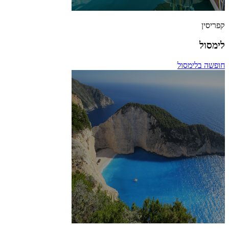
קפריסין
לימסול
חופשה בלימסול