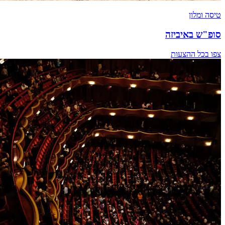
טיסה ומלון
סופ"ש באיביזה
צפו בכל ההצעות