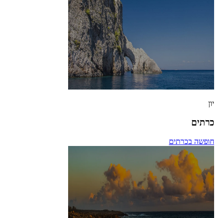
יון
כרתים
חופשה בכרתים