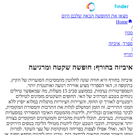
מצאו את החופשה הבאה שלכם היום
Home
/
מגזין
/
ספרד, איביזה
|
חורף
איביזה בחורף: חופשה שקטה ומרגיעה
איביזה בחורף היא חוויה שונה לחלוטין מהמסיבות הסוערות של הקיץ.
בתקופה זו, האי הספרדי מציע אווירה רגועה ואותנטית יותר.
הטמפרטורות נעימות, בממוצע סביב 15 מעלות, מה שמאפשר טיולים
נינוחים בטבע המרהיב של האי. החופים השקטים מזמינים לטיולים
רומנטיים לאורך קו החוף, והעיירות הציוריות מתגלות במלוא יופיין ללא
המוני התיירים. זה הזמן המושלם לגלות את התרבות והמסורת המקומית,
לבקר במוזיאונים ובגלריות, וליהנות מהמטבח האיבזי המסורתי במסעדות
אותנטיות. בערבים, תוכלו ליהנות מהברים והמועדונים המקומיים בצורה
יותר אינטימית. חובבי הטבע יוכלו ליהנות מטיולי הליכה בנופים הירוקים
של האי, ואולי אפילו לצפות בפריחה המוקדמת של עצי השקד. למרות
שמזג האוויר פחות מתאים לרחצה בים, עדיין ניתן ליהנות מספא מפנק או