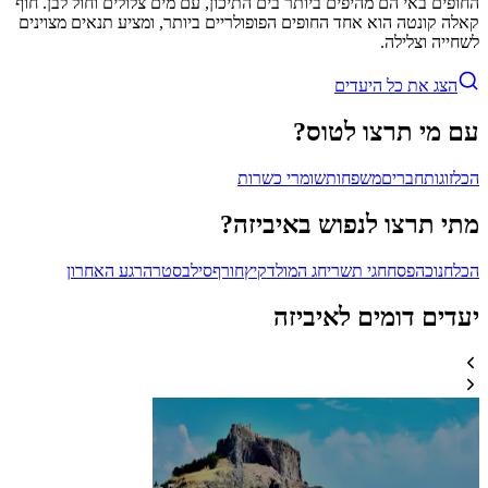
החופים באי הם מהיפים ביותר בים התיכון, עם מים צלולים וחול לבן. חוף
קאלה קונטה הוא אחד החופים הפופולריים ביותר, ומציע תנאים מצוינים
לשחייה וצלילה.
הצג את כל היעדים
עם מי תרצו לטוס?
הכל
זוגות
חברים
משפחות
שומרי כשרות
מתי תרצו לנפוש באיביזה?
הכל
חנוכה
פסח
חגי תשרי
חג המולד
קיץ
חורף
סילבסטר
הרגע האחרון
יעדים דומים לאיביזה