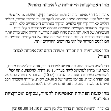
מהן האטרקציות הייחודיות של איביזה בחורף?
איביזה בחורף מציעה בריחה שלווה מהמוני הקיץ, וחושפת צד אותנטי
יותר של האי. האקלים המתון מושלם לחקר האזור הכפרי הציורי, טיולים
רגליים לאורך קווי חוף סלעיים וביקור באתרים היסטוריים ללא החום.
שווקים ומסעדות מקומיים מספקים טעימה מהמסורות הקולינריות
העשירות של האי, והתקופה מחוץ לעונה פירושה חוויות אינטימיות יותר
עם פחות תיירים. חגיגות החורף והאירוח החם של המקומיים תורמים גם
הם לקסם המיוחד של האי בחודשים הקרירים יותר.
מהן אפשרויות התחבורה משדה התעופה איביזה למרכז
העיר?
כדי להגיע משדה התעופה איביזה למרכז העיר, אתה יכול לקחת מונית,
אשר זמין מחוץ לטרמינל לוקח בערך 10-15 דקות. לחלופין, אתה יכול
להשתמש בשירות האוטובוס הציבורי (קו 10) המחבר את שדה התעופה
עם העיר איביזה, עם זמן נסיעה של כ 20-30 דקות. שירותי השכרת רכב
זמינים גם בשדה התעופה אם אתם מעדיפים לנהוג בעצמכם.
מהן שעות הפתיחה האופייניות לחנויות, עסקים ואטרקציות
באיביזה?
באיביזה, החנויות פתוחות בדרך כלל בין השעות 10: 00-14: 00 ובין