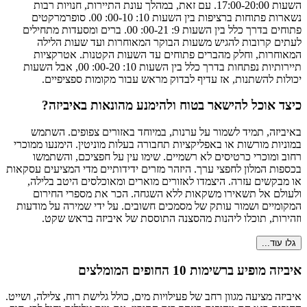
השעות 17:00-20:00. עם זאת, במהלך עונת התיירות, חנויות רבות
נשארות פתוחות ברציפות בין השעות 10: 00-10: 00. סופרמרקטים
פתוחים בדרך כלל בין השעות 9: 00-21: 00. ברים ומסעדות מתחילים
לעתים קרובות להגיש משעות הבוקר המאוחרות ועד שעות הלילה
המאוחרות, וחלק מהברים פתוחים עד השעות הקטנות. אטרקציות
תיירותיות נפתחות בדרך כלל בין השעות 10: 00-20: 00, אבל השעות
יכולות להשתנות, אז עדיף לבדוק מראש עבור מקומות ספציפיים.
כיצד אוכל להישאר בטוח ולהימנע מהונאות באיביזה?
באיביזה, תמיד לשמור על ערנות, במיוחד באזורים צפופים. השתמש
במוניות מורשות או באפליקציות תחבורה בעלות מוניטין. הימנעו ממוכרי
רחוב ומוכרי כרטיסים לא רשמיים. שימו עין על חפציכם, והשתמשו
בכספות המלון לחפצי ערך. היזהר מזרים ידידותיים מדי המציעים עסקאות
או מבקשים עזרה. היצמדו לאזורים מוארים ומאוכלסים היטב בלילה,
ולעולם אל תשאירו משקאות ללא השגחה. הכר את מספרי החירום
המקומיים ושמור עותק של מסמכים חשובים. על ידי שמירה על מודעות
וזהירות, תוכלו ליהנות מהסצנה התוססת של איביזה בראש שקט.
גלו עוד...
איביזה מופיע ברשימות 10 החופים המומלצים
איביזה מציעה מגוון רחב של פעילויות מים, כולל גלישת רוח, צלילה, ושייט.