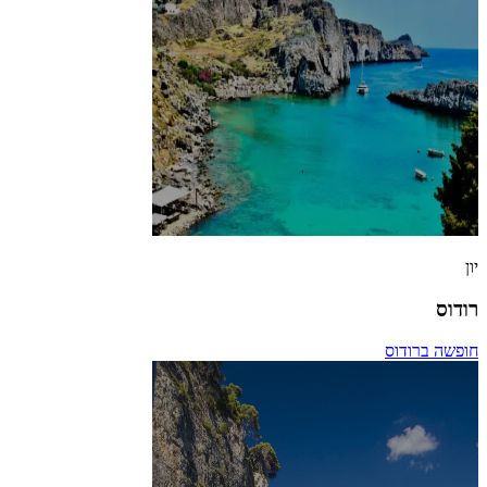
יון
רודוס
חופשה ברודוס