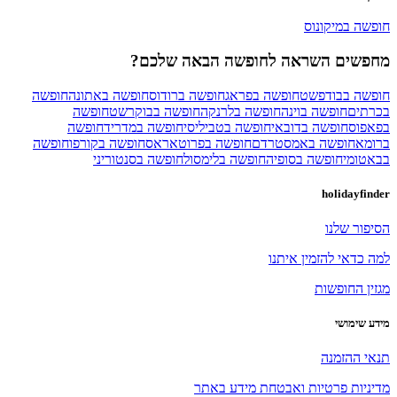
חופשה במיקונוס
מחפשים השראה לחופשה הבאה שלכם?
חופשה בבודפשט
חופשה בפראג
חופשה ברודוס
חופשה באתונה
חופשה
בכרתים
חופשה בוינה
חופשה בלרנקה
חופשה בבוקרשט
חופשה
בפאפוס
חופשה בדובאי
חופשה בטביליסי
חופשה במדריד
חופשה
ברומא
חופשה באמסטרדם
חופשה בפרוטאראס
חופשה בקורפו
חופשה
בבאטומי
חופשה בסופיה
חופשה בלימסול
חופשה בסנטוריני
holidayfinder
הסיפור שלנו
למה כדאי להזמין איתנו
מגזין החופשות
מידע שימושי
תנאי ההזמנה
מדיניות פרטיות ואבטחת מידע באתר