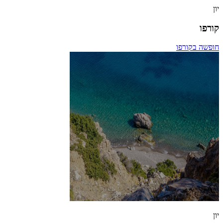
יון
קורפו
חופשה בקורפו
יון