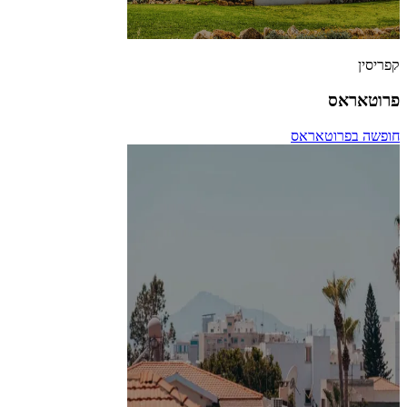
קפריסין
פרוטאראס
חופשה בפרוטאראס