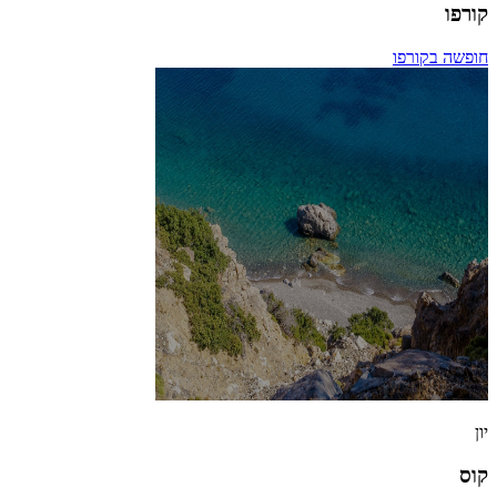
קורפו
חופשה בקורפו
יון
קוס