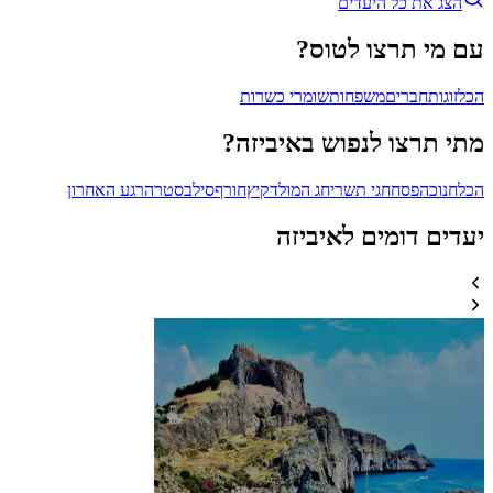
הצג את כל היעדים
עם מי תרצו לטוס?
הכל
זוגות
חברים
משפחות
שומרי כשרות
מתי תרצו לנפוש באיביזה?
הכל
חנוכה
פסח
חגי תשרי
חג המולד
קיץ
חורף
סילבסטר
הרגע האחרון
יעדים דומים לאיביזה