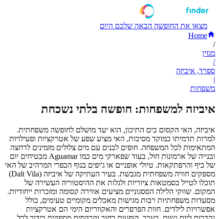
מצאו את החופשה הבאה שלכם היום
Home
/
מגזין
/
ספרד, איביזה
|
משפחות
איביזה למשפחות: חופשה בלתי נשכחת
איביזה, האי הקסום בים התיכון, הוא יעד מושלם לחופשה משפחתית.
למרות תדמיתו כמוקד מסיבות, האי מציע שפע של אטרקציות ופעילויות
המתאימות לכל המשפחה. חופים לבנים עם מים צלולים מזמינים לרחצה
ובנייה של ארמונות חול, בעוד שפארקי מים כמו Aguamar מבטיחים יום
של כיף והרפתקאות. טיולי אופניים או ג'יפים בנוף הכפרי המרהיב של האי
מספקים חוויה משפחתית מגבשת. בעיר העתיקה של איביזה (Dalt Vila)
תוכלו לטייל בסמטאות ציוריות ולגלות את ההיסטוריה העשירה של
המקום. שווקי הלילה הססגוניים מציעים אווירה קסומה ומזכרות ייחודיות.
מסעדות משפחתיות רבות מגישות מאכלים מקומיים טעימים, כולל
אפשרויות לילדים. חוות הפרפרים והאקווריום הימי הם אטרקציות
נהדרות ליום גשום. בערב, הופעות רחוב וקרקסים מספקים בידור לכל