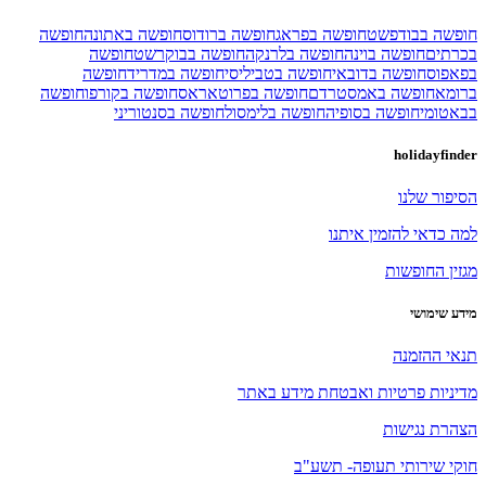
חופשה בבודפשט
חופשה בפראג
חופשה ברודוס
חופשה באתונה
חופשה
בכרתים
חופשה בוינה
חופשה בלרנקה
חופשה בבוקרשט
חופשה
בפאפוס
חופשה בדובאי
חופשה בטביליסי
חופשה במדריד
חופשה
ברומא
חופשה באמסטרדם
חופשה בפרוטאראס
חופשה בקורפו
חופשה
בבאטומי
חופשה בסופיה
חופשה בלימסול
חופשה בסנטוריני
holidayfinder
הסיפור שלנו
למה כדאי להזמין איתנו
מגזין החופשות
מידע שימושי
תנאי ההזמנה
מדיניות פרטיות ואבטחת מידע באתר
הצהרת נגישות
חוקי שירותי תעופה- תשע"ב