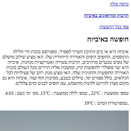
טיסה ומלון
תרבות ומוזיאונים באיביזה
צפו בכל ההצעות
חופשה באיביזה
איביזה היא אי בים התיכון השייך לספרד, ומפורסם בזכות חיי הלילה
התוססים, החופים היפים והאווירה הייחודית שלו. האי מציע שילוב מושלם
של נופים טבעיים מרהיבים, תרבות עשירה ואטרקציות מגוונות. איביזה
היא יעד פופולרי לחופשות קיץ, ומושכת אליה תיירים מכל העולם בזכות
האווירה החופשית והחגיגית שלה. האי מציע מגוון רחב של פעילויות לכל
הגילאים, כולל ספורט ימי, טיולים בטבע, מסיבות חוף ועוד. איביזה היא גם
מקום מצוין להירגע ולהנות מהשמש, עם חופים לבנים ומים צלולים.
טמפ׳ ממוצעת
:
°C ,
22
טמפ׳ לילה ממוצעת
:
°C,
15
מס׳ ימי גשם
:
4.03
,
טמפרטורת המים
:
°C
19