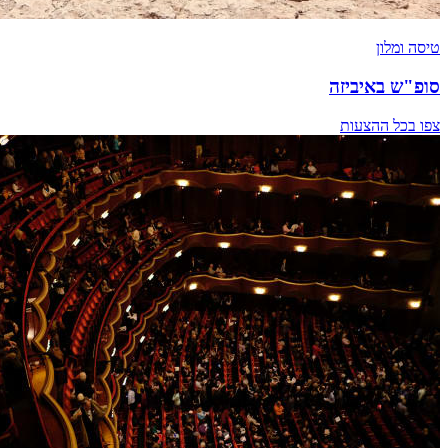
טיסה ומלון
סופ"ש באיביזה
צפו בכל ההצעות