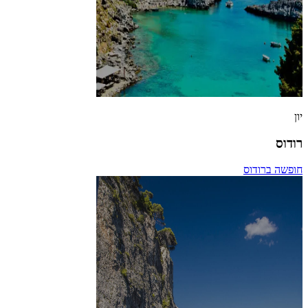
יון
רודוס
חופשה ברודוס