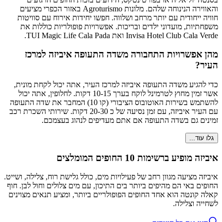
והאווירה הנינוחה שלהם. מלונות Agroturismo באזור הכפרי מציעים
חוויה ייחודית עם יותר מרחב ושלווה. חפשו יחידות אירוח עם סוויטות
משפחתיות, מועדוני ילדים ובריכות. אפשרויות פופולריות כוללות את
Invisa Hotel Club Cala Verde ואת TUI Magic Life Cala Pada.
מהן אפשרויות התחבורה משדה התעופה איביזה למרכז
העיר?
כדי להגיע משדה התעופה איביזה למרכז העיר, אתה יכול לקחת מונית,
אשר זמין מחוץ לטרמינל לוקח בערך 10-15 דקות. לחלופין, אתה יכול
להשתמש בשירות האוטובוס הציבורי (קו 10) המחבר את שדה התעופה
עם העיר איביזה, עם זמן נסיעה של כ 20-30 דקות. שירותי השכרת רכב
זמינים גם בשדה התעופה אם אתם מעדיפים לנהוג בעצמכם.
גלו עוד...
איביזה מופיע ברשימות 10 החופים המומלצים
איביזה מציעה מגוון רחב של פעילויות מים, כולל גלישת רוח, צלילה, ושייט.
החופים באי הם מהיפים ביותר בים התיכון, עם מים צלולים וחול לבן. חוף
קאלה קונטה הוא אחד החופים הפופולריים ביותר, ומציע תנאים מצוינים
לשחייה וצלילה.