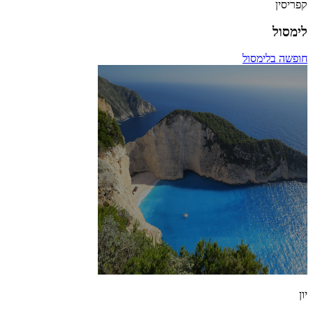
קפריסין
לימסול
חופשה בלימסול
יון