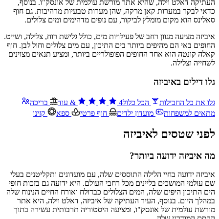
העתיקה דאלט וילה, שהיא אתר מורשת עולמית של אונסק"ו. בנוסף,
כדאי לבקר במערות קאן מרקה, שהן מערות טבעיות מרהיבות. גם חוף
סאלינס הוא מקום מומלץ לביקור, עם נופים מדהימים ומים צלולים.
איביזה מציעה מגוון רחב של פעילויות מים, כולל גלישת רוח, צלילה, ושייט.
החופים באי הם מהיפים ביותר בים התיכון, עם מים צלולים וחול לבן. חוף
קאלה קונטה הוא אחד החופים הפופולריים ביותר, ומציע תנאים מצוינים
לשחייה וצלילה.
גלו דילים באיביזה
גלו את כל החבילות
הכל כלול
4
&
עוד
בריכה
מתאים למשפחות
מועדון ילדים
חוף פרטי
ספא
קזינו
לפני שטסים לאיביזה
מה איביזה ידועה ביותר?
איביזה ידועה בחיי הלילה התוססים שלה, עם מועדונים ותקליטנים בעלי
שם עולמי המושכים בליינים מכל רחבי העולם. היא ידועה גם בזכות חופי
הים התיכון היפים שלה, המים הצלולים כבדולח ואורח החיים הנינוח שלה
במהלך היום. בנוסף, העיר העתיקה של איביזה, דאלט וילה, היא אתר
מורשת עולמית של אונסק"ו, ומציעה היסטוריה תרבותית עשירה בתוך
הקסם המודרני שלה.