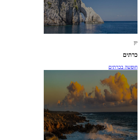
יון
כרתים
חופשה בכרתים