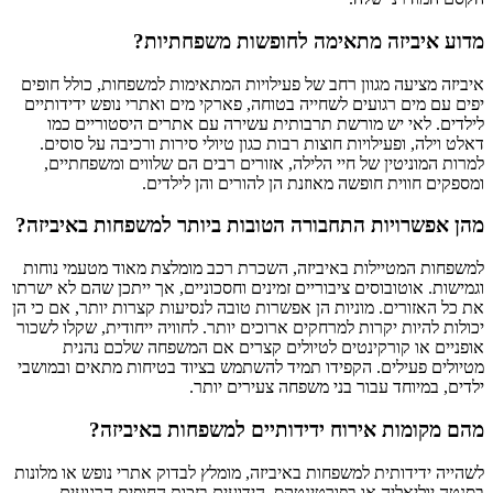
מדוע איביזה מתאימה לחופשות משפחתיות?
איביזה מציעה מגוון רחב של פעילויות המתאימות למשפחות, כולל חופים
יפים עם מים רגועים לשחייה בטוחה, פארקי מים ואתרי נופש ידידותיים
לילדים. לאי יש מורשת תרבותית עשירה עם אתרים היסטוריים כמו
דאלט וילה, ופעילויות חוצות רבות כגון טיולי סירות ורכיבה על סוסים.
למרות המוניטין של חיי הלילה, אזורים רבים הם שלווים ומשפחתיים,
ומספקים חווית חופשה מאוזנת הן להורים והן לילדים.
מהן אפשרויות התחבורה הטובות ביותר למשפחות באיביזה?
למשפחות המטיילות באיביזה, השכרת רכב מומלצת מאוד מטעמי נוחות
וגמישות. אוטובוסים ציבוריים זמינים וחסכוניים, אך ייתכן שהם לא ישרתו
את כל האזורים. מוניות הן אפשרות טובה לנסיעות קצרות יותר, אם כי הן
יכולות להיות יקרות למרחקים ארוכים יותר. לחוויה ייחודית, שקלו לשכור
אופניים או קורקינטים לטיולים קצרים אם המשפחה שלכם נהנית
מטיולים פעילים. הקפידו תמיד להשתמש בציוד בטיחות מתאים ובמושבי
ילדים, במיוחד עבור בני משפחה צעירים יותר.
מהם מקומות אירוח ידידותיים למשפחות באיביזה?
לשהייה ידידותית למשפחות באיביזה, מומלץ לבדוק אתרי נופש או מלונות
בסנטה יוליאליה או בפורטינטקס, הידועים בזכות החופים הרגועים