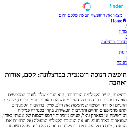
מצאו את החופשה הבאה שלכם היום
Home
/
מגזין
/
ספרד, ברצלונה
|
זוגות
|
חנוכה
חופשת חנוכה רומנטית בברצלונה: קסם, אורות
ואהבה
ברצלונה, העיר הקטלונית המרהיבה, היא יעד מושלם לזוגות המחפשים
חוויה רומנטית בחג החנוכה. העיר מתמלאת באורות חג מרהיבים, שווקים
חגיגיים ואווירה חמימה שמחממת את הלב. טיילו ברחובות הססגוניים,
תהנו מהמופעים החיים והתרבות העשירה. בקרו בסגרדה פמיליה
המרשימה או בפארק גואל, שניים מיצירותיו המפורסמות של אנטוני גאודי,
שמוארים באור חגיגי. חוו את המטבח הקטלוני המעולה ואל תחמיצו את
הפאלה, מנת הדגל המקומית. ברצלונה בחנוכה היא חוויה שלא תשכחו.