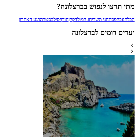
מתי תרצו לנפוש בברצלונה?
הכל
חנוכה
פסח
חגי תשרי
חג המולד
קיץ
חורף
סילבסטר
הרגע האחרון
יעדים דומים לברצלונה