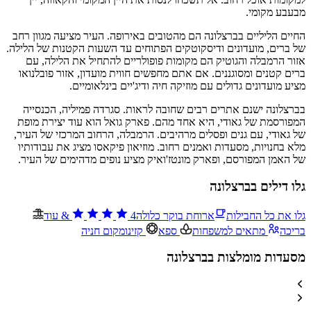
מבעבע מקומי.
החיים הליליים בברצלונה הם מהטובים באירופה. העיר מציעה מגוון רחב
של ברים, מועדונים ודיסקוטקים הפתוחים עד השעות הקטנות של הלילה.
אזור הרמבלה והגוטיק הם מקומות פופולריים להתחיל את הלילה, עם
ברים קטנים ומסוגננים. אם אתם מחפשים חווית מועדון, אזור פובלנואו
מציע מועדונים גדולים עם מוזיקה חיה ודיג'יים בינלאומיים.
בברצלונה ישנם אתרים רבים שחובה לראות. סגרדה פמיליה, הכנסייה
המפורסמת של גאודי, היא אחד מהם. פארק גואל הוא עוד יצירת מופת
של גאודי, עם גנים ופסלים מרהיבים. הרמבלה, הרחוב המרכזי של העיר,
מלא בחנויות, מסעדות ואמנים רחוב. מוזיאון פיקאסו מציג את עבודותיו
של האמן המפורסם, ופארק מונטז'ואיק מציע נופים מדהימים של העיר.
גלו דילים בברצלונה
גלו את כל החבילות
ארוחת בוקר כלולה
4
&
עוד
בריכה
מתאים למשפחות
ספא
קזינו
מקום חניה
מסעדות מומלצות בברצלונה