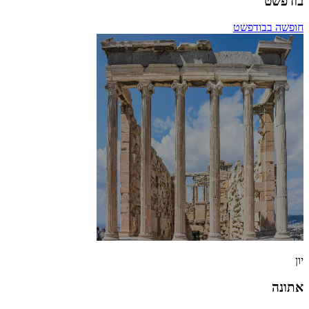
בודפשט
חופשה בבודפשט
יון
אתונה