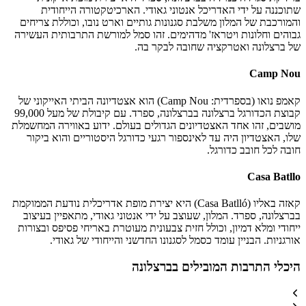
שתוכננה על ידי האדריכל אנטוני גאודי. הארכיטקטורה הייחודית
והמורכבת של המלון משלבת סגנונות גותיים וארט נובו, וכוללת צריחים
גבוהים וחלונות ויטראז' מדהימים. זהו סמל למורשת התרבותית העשירה
של ברצלונה ואטרקציה שחובה לבקר בה.
Camp Nou
קאמפ נואו (בספרדית: Camp Nou) הוא אצטדיונה הביתי האייקוני של
קבוצת הכדורגל ברצלונה בברצלונה, ספרד. עם קיבולת של מעל 99,000
מושבים, זהו אחד האצטדיונים הגדולים בעולם. ידוע באווירה המחשמלת
שלו, האצטדיון היה עד לאינספור רגעי כדורגל היסטוריים והוא ביקור
חובה לכל חובב כדורגל.
Casa Batllo
קאזה באליו (Casa Batlló) היא יצירת מופת אדריכלית נודעת הממוקמת
בברצלונה, ספרד. המלון, שעוצב על ידי אנטוני גאודי, מתאפיין בעיצוב
ייחודי ומלא דמיון, וכולל חזית צבעונית מעוטרת באריחי פסיפס ובצורות
אורגניות. הבניין עומד כסמל לסגנונו החדשני והייחודי של גאודי.
היכלי התרבות המובילים בברצלונה