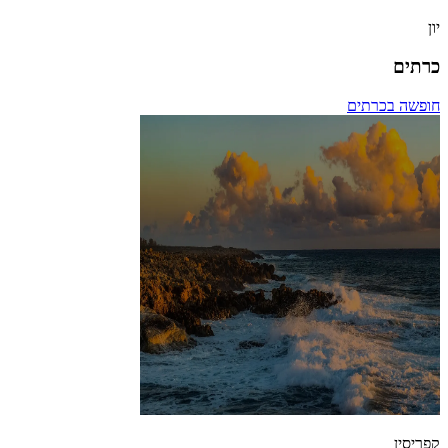
יון
כרתים
חופשה בכרתים
קפריסין