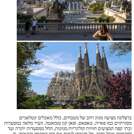
ברצלונה מציעה מגוון רחב של מטבחים, כולל מאכלים קטלאניים
מסורתיים כמו פאייה, טאפאס, ופאן קון טומאטה. העיר מלאה במסעדות
ובתי קפה המציעים חוויות קולינריות מגוונות, החל ממסעדות יוקרה ועד
למקומות אוכל רחוב. אל תשכחו לנסות את היין המקומי והקאווה, יין