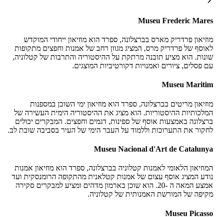
Museu Frederic Mares
מוזיאון פרדריק מארס בברצלונה, ספרד הוא מוזיאון ייחודי המוקדש
לאוסף של פרדריק מרס, המציג מגוון רחב של אמנות וחפצים מתקופות
שונות. הוא מציע תובנה מרתקת על ההיסטוריה והתרבות של קטלוניה,
עם פסלים, ציורים ואמנויות דקורטיביות המוצגים.
Museu Maritim
מוזיאון מריטים בברצלונה, ספרד הוא מוזיאון ימי השוכן במספנות
המלכותיות ההיסטוריות. הוא מציג את ההיסטוריה הימית העשירה של
ברצלונה באמצעות אוסף של ספינות, דגמים וחפצים. המבקרים יכולים
לחקור את התערוכות וללמוד על העבר הימי של העיר בסביבה שובת לב.
Museu Nacional d'Art de Catalunya
המוזיאון הלאומי לאמנות קטלוניה בברצלונה, ספרד הוא מוזיאון אמנות
נודע המציג אוסף עצום של אמנות קטלאנית מהתקופה הרומנסקית ועד
אמצע המאה ה -20. הוא שוכן בארמון מדהים ומציע למבקרים סקירה
מקיפה של המורשת האמנותית של קטלוניה.
Museu Picasso