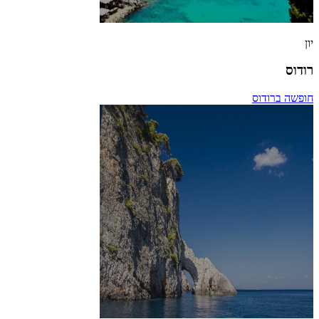
יון
רודוס
חופשה ברודוס