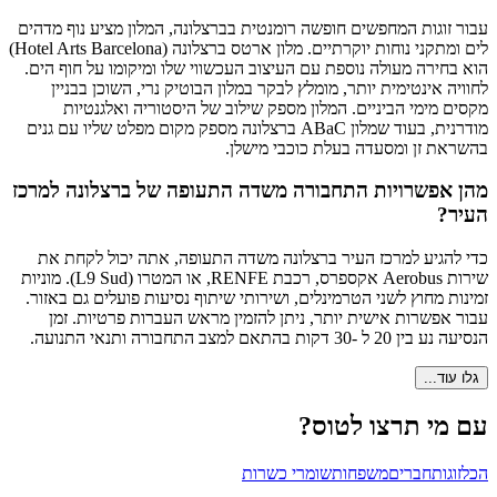
עבור זוגות המחפשים חופשה רומנטית בברצלונה, המלון מציע נוף מדהים
לים ומתקני נוחות יוקרתיים. מלון ארטס ברצלונה (Hotel Arts Barcelona)
הוא בחירה מעולה נוספת עם העיצוב העכשווי שלו ומיקומו על חוף הים.
לחוויה אינטימית יותר, מומלץ לבקר במלון הבוטיק נרי, השוכן בבניין
מקסים מימי הביניים. המלון מספק שילוב של היסטוריה ואלגנטיות
מודרנית, בעוד שמלון ABaC ברצלונה מספק מקום מפלט שליו עם גנים
בהשראת זן ומסעדה בעלת כוכבי מישלן.
מהן אפשרויות התחבורה משדה התעופה של ברצלונה למרכז
העיר?
כדי להגיע למרכז העיר ברצלונה משדה התעופה, אתה יכול לקחת את
שירות Aerobus אקספרס, רכבת RENFE, או המטרו (L9 Sud). מוניות
זמינות מחוץ לשני הטרמינלים, ושירותי שיתוף נסיעות פועלים גם באזור.
עבור אפשרות אישית יותר, ניתן להזמין מראש העברות פרטיות. זמן
הנסיעה נע בין 20 ל -30 דקות בהתאם למצב התחבורה ותנאי התנועה.
גלו עוד...
עם מי תרצו לטוס?
הכל
זוגות
חברים
משפחות
שומרי כשרות