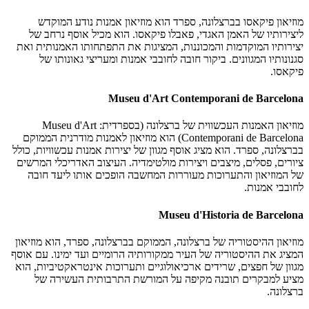
מוזיאון פיקאסו בברצלונה, ספרד הוא מוזיאון אמנות נודע המוקדש
ליצירותיו של האמן האגדי, פאבלו פיקאסו. הוא מכיל אוסף נרחב של
יצירותיו המוקדמות והמכוננות, המציגות את התפתחותו האמנותית ואת
סגנונותיו המגוונים. ביקור חובה לחובבי אמנות ומעריצי גאונותו של
פיקאסו.
Museu d'Art Contemporani de Barcelona
מוזיאון האמנות העכשווית של ברצלונה (בספרדית: Museu d'Art
Contemporani de Barcelona) הוא מוזיאון לאמנות מודרנית הממוקם
בברצלונה, ספרד. הוא מציג אוסף מגוון של יצירות אמנות עכשוויות, כולל
ציורים, פסלים, מיצבים ויצירות מולטימדיה. העיצוב האדריכלי המרשים
של המוזיאון והתערוכות מעוררות המחשבה הופכים אותו ליעד חובה
לחובבי אמנות.
Museu d'Historia de Barcelona
מוזיאון ההיסטוריה של ברצלונה, הממוקם בברצלונה, ספרד, הוא מוזיאון
המציג את ההיסטוריה של העיר ממקורותיה הרומיים ועד ימינו. עם אוסף
מגוון של חפצים, שרידים ארכיאולוגיים ותערוכות אינטראקטיביות, הוא
מציע למבקרים תובנה מקיפה על המורשת התרבותית העשירה של
ברצלונה.