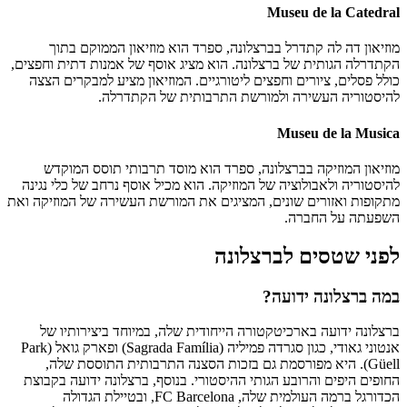
Museu de la Catedral
מוזיאון דה לה קתדרל בברצלונה, ספרד הוא מוזיאון הממוקם בתוך
הקתדרלה הגותית של ברצלונה. הוא מציג אוסף של אמנות דתית וחפצים,
כולל פסלים, ציורים וחפצים ליטורגיים. המוזיאון מציע למבקרים הצצה
להיסטוריה העשירה ולמורשת התרבותית של הקתדרלה.
Museu de la Musica
מוזיאון המוזיקה בברצלונה, ספרד הוא מוסד תרבותי תוסס המוקדש
להיסטוריה ולאבולוציה של המוזיקה. הוא מכיל אוסף נרחב של כלי נגינה
מתקופות ואזורים שונים, המציגים את המורשת העשירה של המוזיקה ואת
השפעתה על החברה.
לפני שטסים לברצלונה
במה ברצלונה ידועה?
ברצלונה ידועה בארכיטקטורה הייחודית שלה, במיוחד ביצירותיו של
אנטוני גאודי, כגון סגרדה פמיליה (Sagrada Família) ופארק גואל (Park
Güell). היא מפורסמת גם בזכות הסצנה התרבותית התוססת שלה,
החופים היפים והרובע הגותי ההיסטורי. בנוסף, ברצלונה ידועה בקבוצת
הכדורגל ברמה העולמית שלה, FC Barcelona, ובטיילת הגדולה