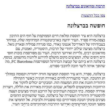
תרבות ומוזיאונים בברצלונה
צפו בכל ההצעות
חופשה בברצלונה
ברצלונה היא עיר תוססת ומלאת חיים הממוקמת על חוף הים התיכון
בצפון-מזרח ספרד. העיר ידועה בארכיטקטורה המדהימה שלה, במיוחד
בעבודותיו של האדריכל אנטוני גאודי, כמו סגרדה פמיליה ופארק גואל.
ברצלונה מציעה שילוב ייחודי של תרבות, היסטוריה, ואמנות, עם
מוזיאונים רבים, גלריות ואירועי תרבות. העיר גם מפורסמת בזכות חופי
הים היפים שלה, המציעים מקום מושלם להירגע וליהנות מהשמש. בנוסף,
ברצלונה היא ביתם של קבוצת הכדורגל המפורסמת FC Barcelona, מה
שהופך אותה ליעד חובה לחובבי ספורט.
ברצלונה, ספרד, היא עיר תוססת המציעה חוויה ייחודית וקסומה במהלך
חג החנוכה. העיר מתעוררת לחיים באווירה חגיגית כאשר הקהילה
היהודית חוגגת את החג המשמח הזה. המבקרים יכולים לחקור את
הרחובות המקושטים להפליא, שבהם חנוכיות מאירות את הלילה, ויוצרות
אווירה קסומה. בתי הכנסת העתיקים של הרובע הגותי מציעים הצצה
להיסטוריה היהודית העשירה של ברצלונה, בעוד שהשווקים ההומים
מציגים פינוקי חנוכה מסורתיים כמו סופגניות ולביבות. אל תחמיצו את
מופעי חנוכה המרשימים ואירועי התרבות המתקיימים ברחבי העיר,