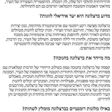
והידידותית להולכי רגל שלה, לה רמבלה. ההיסטוריה העשירה של העיר,
מוזיאוני האמנות והמטבח הקטלאני תורמים גם הם לתהילתה.
מדוע ברצלונה היא יעד אידיאלי לזוגות?
ברצלונה מציעה רקע רומנטי עם ארכיטקטורה מדהימה, כגון יצירות
המופת של גאודי, והרובע הגותי הציורי. זוגות יכולים ליהנות מטיולים
נינוחים לאורך החוף, להתפנק בארוחות ערב אינטימיות עם מטבח
קטלאני משובח, ולחוות חיי לילה תוססים. השילוב של העיר, בין תרבות,
אמנות ואווירה ים תיכונית רגועה יוצר סביבה מושלמת לרומנטיקה
ולזיכרונות משותפים.
מה מייחד את ברצלונה בחנוכה?
קסמה של ברצלונה בחנוכה טמון בשילוב הייחודי של תרבות קטלאנית עם
מסורות יהודיות. הקהילה היהודית הקטנה אך התוססת של העיר, המכונה
'קריאה', מארחת אירועי חנוכה שונים, כולל הדלקת חנוכיות, מאכלים
מסורתיים כמו סופגניות, ופעילויות תרבות. המבקרים יכולים ליהנות
מחגיגות אלה בתוך הארכיטקטורה המדהימה של ברצלונה, מהרבעים
הגותיים ועד ציוני דרך מודרניסטיים. השילוב בין האווירה החגיגית של
העיר לחגיגות החנוכה האינטימיות יוצר חוויה מיוחדת הן למקומיים והן
לתיירים.
באילו מלונות רומנטיים בברצלונה מומלץ לשהות?