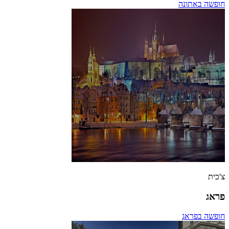
חופשה באתונה
צ'כית
פראג
חופשה בפראג