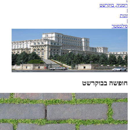
רומניה, בוקרשט
|
זוגות
|
סילבסטר
חופשה בבוקרשט