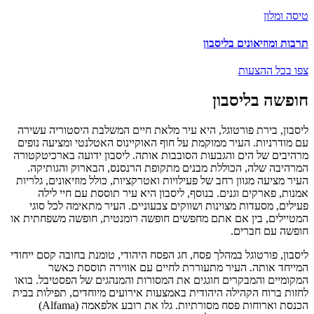
טיסה ומלון
תרבות ומוזיאונים בליסבון
צפו בכל ההצעות
חופשה בליסבון
ליסבון, בירת פורטוגל, היא עיר מלאת חיים המשלבת היסטוריה עשירה
עם מודרניות. העיר ממוקמת על חוף האוקיינוס האטלנטי ומציעה נופים
מרהיבים של הים והגבעות הסובבות אותה. ליסבון ידועה בארכיטקטורה
המרהיבה שלה, הכוללת מבנים מתקופת הרנסנס, הבארוק והגותיקה.
העיר מציעה מגוון רחב של פעילויות ואטרקציות, כולל מוזיאונים, גלריות
אמנות, פארקים וגנים. בנוסף, ליסבון היא עיר תוססת עם חיי לילה
פעילים, מסעדות מצוינות ושווקים צבעוניים. העיר מתאימה לכל סוגי
המטיילים, בין אם אתם מחפשים חופשה רומנטית, חופשה משפחתית או
חופשה עם חברים.
ליסבון, פורטוגל במהלך פסח, חג הפסח היהודי, טומנת בחובה קסם ייחודי
המייחד אותה. העיר מתעוררת לחיים עם אווירה תוססת כאשר
המקומיים והמבקרים חוגגים את המסורות והמנהגים של הפסטיבל. בואו
לחזות ברוח הקהילה היהודית באמצעות אירועים מיוחדים, תפילות בבית
הכנסת וארוחות פסח מסורתיות. גלו את רובע אלפאמה (Alfama)