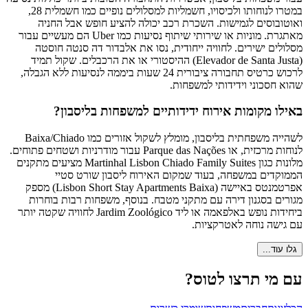
במטרו לנוחותו ולכיסויו, חשמליות למסלולים נופיים כמו חשמלית 28,
ואוטובוסים לגמישות. השכרת רכב יכולה להציע חופש אבל החניה
מאתגרת. מוניות או שירותי שיתוף נסיעות כמו Uber הם מעשיים עבור
מסלולים ישירים. לחוויה ייחודית, נסו את אלבדור דה סנטה חוסטה
(Elevador de Santa Justa) ההיסטורי או את הרכבלים. שקול תמיד
לרכוש כרטיס תחבורה ציבורית 24 שעות ביממה לנסיעות ללא הגבלה,
שהוא חסכוני וידידותי למשפחות.
באילו מקומות אירוח ידידותיים למשפחות בליסבון?
לשהייה משפחתית בליסבון, מומלץ לשקול אזורים כמו Baixa/Chiado
לנוחות מרכזית, או Parque das Nações עבור מודרניות ושטחים פתוחים.
מלונות כגון Martinhal Lisbon Chiado Family Suites מציעים מתקנים
הממוקדים במשפחה, בעוד שמקום האירוח ליסבון שורט סטיי
אפרטמנטס באיישה (Lisbon Short Stay Apartments Baixa) מספק
מגורים בסגנון דירה עם מתקני מטבח. בנוסף, משפחות רבות בוחרות
ביחידות נופש באלפאמה או ליד Jardim Zoológico לחוויה שקטה יותר
עם גישה נוחה לאטרקציות.
גלו עוד...
עם מי תרצו לטוס?