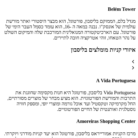
Belém Tower
מגדל בלם, הממוקם בליסבון, פורטוגל, הוא מבצר היסטורי ואתר מורשת
עולמית של אונסק"ו. נבנה במאה ה -16, הוא עומד כסמל העבר הימי של
פורטוגל. עם הארכיטקטורה המנואלינית המורכבת שלה והמיקום השולט
על נהר הטאחו, זוהי אטרקציה חובה לתיירים.
איזורי קניות מומלצים בליסבון
A Vida Portuguesa
Vida Portuguesa בליסבון, פורטוגל היא חנות מקסימה שחוגגת את
התרבות והמורשת הפורטוגזית. הוא מציע מבחר של מוצרים מסורתיים,
החל מקרמיקה וטקסטיל ועד אוכל גורמה ומוצרי יופי, ומספק חוויה
נוסטלגית ואותנטית של החיים הפורטוגזיים.
Amoreiras Shopping Center
מרכז הקניות אמורייראס בליסבון, פורטוגל הוא יעד קניות מודרני ויוקרתי.