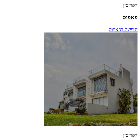
קפריסין
פאפוס
חופשה בפאפוס
קפריסין