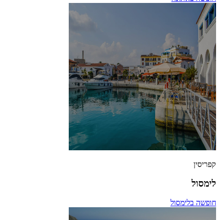
קפריסין
לימסול
חופשה בלימסול