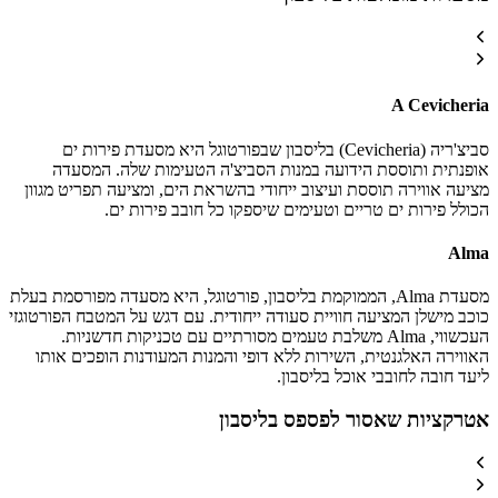
A Cevicheria
סביצ'ריה (Cevicheria) בליסבון שבפורטוגל היא מסעדת פירות ים
אופנתית ותוססת הידועה במנות הסביצ'ה הטעימות שלה. המסעדה
מציעה אווירה תוססת ועיצוב ייחודי בהשראת הים, ומציעה תפריט מגוון
הכולל פירות ים טריים וטעימים שיספקו כל חובב פירות ים.
Alma
מסעדת Alma, הממוקמת בליסבון, פורטוגל, היא מסעדה מפורסמת בעלת
כוכב מישלן המציעה חוויית סעודה ייחודית. עם דגש על המטבח הפורטוגזי
העכשווי, Alma משלבת טעמים מסורתיים עם טכניקות חדשניות.
האווירה האלגנטית, השירות ללא דופי והמנות המעודנות הופכים אותו
ליעד חובה לחובבי אוכל בליסבון.
אטרקציות שאסור לפספס בליסבון