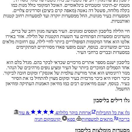
מטבח ים-תיכוני ומטבחים בינלאומיים. האוכל המקומי כולל מנות כמו
בקלה מלוחה, פשטל דה נאטה (מאפה קרם ביצים) וסרדינים צלויים.
המסעדות בעיר מגוונות, החל ממסעדות יוקרה ועד למסעדות רחוב קטנות
ואותנטיות.
חיי הלילה בליסבון תוססים ומגוונים. העיר מציעה מגוון רחב של ברים,
מועדונים ומסעדות הפתוחים עד השעות הקטנות של הלילה. אזור באירו
אלטו הוא אחד המקומות הפופולריים ביותר לחיי לילה, עם רחובות מלאים
בברים ומועדונים. בנוסף, ישנם מופעי פאדו מסורתיים המתקיימים
במסעדות ובברים ברחבי העיר.
בליסבון ישנם מספר אתרים מרכזיים שכדאי לבקר בהם. מגדל בלם הוא
אחד הסמלים המוכרים ביותר של העיר ומציע נופים מרהיבים של הנהר.
מנזר ז'רונימוש הוא אתר מורשת עולמית של אונסק"ו ומקום חובה לביקור.
כיכר רוסיו היא כיכר מרכזית בעיר ומקום מצוין להתחיל בו את הסיור
בעיר. בנוסף, ישנם מוזיאונים רבים כמו מוזיאון האמנות העתיקה ומוזיאון
החשמל.
גלו דילים בליסבון
גלו את כל החבילות
ארוחת בוקר כלולה
4
&
עוד
בריכה
מתאים למשפחות
ספא
קזינו
מקום חניה
מסעדות מומלצות בליסבון