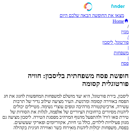
מצאו את החופשה הבאה שלכם היום
Home
/
מגזין
/
פורטוגל, ליסבון
|
משפחות
|
פסח
חופשת פסח משפחתית בליסבון: חוויה
פורטוגלית קסומה
ליסבון, בירת פורטוגל, היא יעד מושלם למשפחות המחפשות לחגוג את חג
הפסח באווירה קסומה ומרגשת. העיר מציעה שילוב נדיר של תרבות
עשירה, ארכיטקטורה מרהיבה ונופים עוצרי נשימה. מטיילים יכולים
ליהנות מסיורים ברחובות הציוריים של אלפמה, לגלות את הסודות של
טירת סאו ז'ורז' ולהתפעל מהנוף המרהיב מפסגת הטירה. ליסבון מציעה גם
מגוון פעילויות לילדים, כולל גני חיות, אקווריומים ופארקי שעשועים.
בפסח, משפחות יכולות ליהנות מאירוח כשר ואווירה חגיגית בקהילה