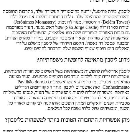
ליסבון, בירת פורטוגל, ידועה בהיסטוריה העשירה שלה, בתרבות התוססת
ובארכיטקטורה המדהימה שלה. גולות הכותרת כוללות את מגדל בלם
(Belém Tower) ההיסטורי, מנזר ז'רונימוס (Jerónimos Monastery)
וטירת סאו ז'ורז'ה (São Jorge Castle) שעל ראש גבעה. העיר מפורסמת
גם בזכות האזורים הציוריים שלה כמו אלפאמה, החשמליות הצהובות
האייקוניות שלה, מוזיקת הפאדו והמטבח הטעים, במיוחד טארט הפודינג
המכונה 'פסטל דה נאטה'. הקסם הייחודי של ליסבון מושלם על ידי
האקלים הים תיכוני שטוף השמש שלה וקרבתה לחופים יפים.
מדוע ליסבון מתאימה לחופשות משפחתיות?
ליסבון אידיאלית לחופשות משפחתיות בשל השילוב של חוויות תרבותיות,
אטרקציות ידידותיות לילדים ומרחבים חיצוניים מרגיעים. העיר מציעה
מוזיאונים חינוכיים, מרכזי מדע אינטראקטיביים כמו Pavilhão do
Conhecimento, ואת אושנריום ליסבון, אחד האקווריומים הגדולים
באירופה. משפחות יכולות ליהנות מהפארקים של העיר, לנסוע בחשמליות
ההיסטוריות, או לחקור טירות מהאגדות בסינטרה הסמוכה. האווירה
מסבירת הפנים והאקלים המתון הופכים אותו לנוח לביקורים לאורך כל
השנה, ומבטיחים טיול בלתי נשכח לכל הגילאים.
מהן אפשרויות התחבורה הטובות ביותר למשפחות בליסבון?
עבור משפחות בליסבון, אפשרויות התחבורה הטובות ביותר כוללות נסיעה