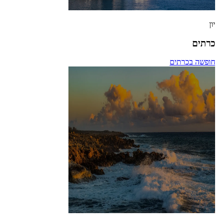
יון
כרתים
חופשה בכרתים