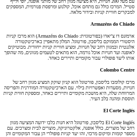
עם מעל 200 חנויות, היא מציעה מגוון רחב של מותגי אופנה, יופי ולייף
סטייל. המרכז כולל גם מתחם אוכל, קולנוע ומרפסת פנורמית, המספקים
למבקרים חוויית קניות ובידור מלאה.
Armazéns do Chiado
ארמזנס דו צ'יאדו (בפורטוגזית: Armazéns do Chiado) הוא מרכז קניות
היסטורי הממוקם בליסבון, פורטוגל. המלון מתאפיין בארכיטקטורה
אלגנטית ובמגוון רחב של חנויות, ומציע חוויית קניות ייחודית. מבוטיקים
לאופנה ועד חנויות אוכל גורמה, הוא מתאים לטעמים מגוונים, מה שהופך
אותו ליעד פופולרי עבור מקומיים ותיירים כאחד.
Colombo Centre
מרכז קולומבו בליסבון, פורטוגל הוא קניון שוקק המציע מגוון רחב של
חנויות, מסעדות ואפשרויות בילוי. עם הארכיטקטורה המודרנית והפריסה
המרווחת שלה, היא מושכת מקומיים ותיירים כאחד, ומספקת חווית קניות
תוססת ומהנה בלב העיר.
El Corte Inglés
El Corte Inglés בליסבון, פורטוגל היא חנות כלבו ידועה המציעה מגוון
רחב של מוצרים, כולל אופנה, אלקטרוניקה, מוצרים לבית ומצרכים. עם
מספר קומות ומיקום מרכזי, זהו יעד קניות פופולרי הן עבור המקומיים והן