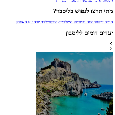
הכל
זוגות
חברים
משפחות
שומרי כשרות
מתי תרצו לנפוש בליסבון?
הכל
חנוכה
פסח
חגי תשרי
חג המולד
קיץ
חורף
סילבסטר
הרגע האחרון
יעדים דומים לליסבון