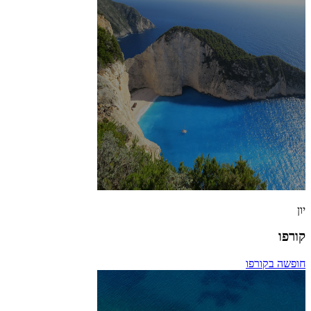
יון
קורפו
חופשה בקורפו