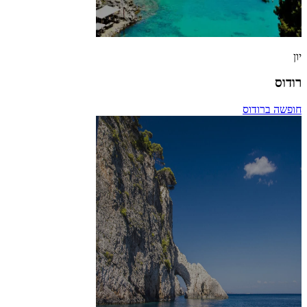
יון
רודוס
חופשה ברודוס