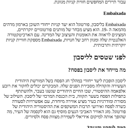
עבור תיירים המחפשים חווית קניות מגוונת.
Embaixada
Embaixada בליסבון, פורטוגל הוא יעד קניות ייחודי השוכן בארמון מדהים
מהמאה ה -19. הוא מציע מבחר של מותגים פורטוגזיים יוקרתיים,
המציגים לראווה את האומנות והעיצוב של המדינה. עם הארכיטקטורה
האלגנטית שלה ומגוון רחב של חנויות, Embaixada מספקת חוויית קניות
יוקרתית ותרבותית.
לפני שטסים לליסבון
מה מייחד את ליסבון בפסח?
ליסבון הופכת ליעד ייחודי במהלך חג הפסח בשל המורשת היהודית
העשירה והקהילה מסבירת הפנים שלה. המבקרים יכולים לחקור את רובע
אלפאמה ההיסטורי, שבו החיים היהודיים שגשגו בעבר, ולהשתתף
בתפילות הפסח בשער תקווה, בית הכנסת המרכזי של ליסבון. השילוב של
מסורת ומודרניות בעיר מציע אווירה מיוחדת, עם אפשרויות לסעודה
כשרה לפסח ואירועי תרבות המשקפים את ההיסטוריה היהודית של
פורטוגל. מזג האוויר האביבי הנעים מוסיף גם הוא לקסמה של העיר, מה
שהופך אותה למיקום אידיאלי לשמירת מצוות פסח ולסיורים.
במה ליסבון ידועה?