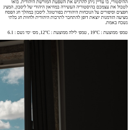
ההיסטורי, בו עדיין ניתן להרגיש את השפעת המורשת היהודית. בואו
לטבול את עצמכם בהיסטוריה העשירה במוזיאון היהודי של ליסבון, המציג
חפצים וסיפורים על הנוכחות היהודית בפורטוגל. ליסבון במהלך חג הפסח
מציעה הזדמנות יוצאת דופן להתחבר לתרבות היהודית ולחוות חג בלתי
נשכח באמת.
טמפ׳ ממוצעת
:
°C ,
19
טמפ׳ לילה ממוצעת
:
°C,
12
מס׳ ימי גשם
:
6.1