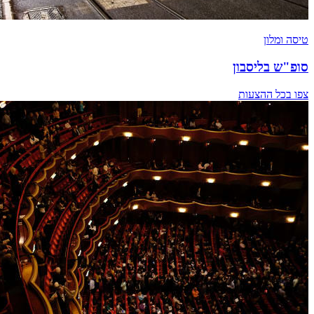
טיסה ומלון
סופ"ש בליסבון
צפו בכל ההצעות