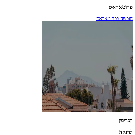
פרוטאראס
חופשה בפרוטאראס
קפריסין
לרנקה