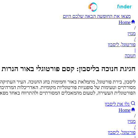
מצאו את החופשה הבאה שלכם היום
Home
/
מגזין
/
פורטוגל, ליסבון
|
חנוכה
חגיגת חנוכה בליסבון: קסם פורטוגלי באור הנרות
ליסבון, בירת פורטוגל, מתמלאת באור וחמימות בחג החנוכה. העיר העתיקה ע
מסורתיים וטעימות של סופגניות פורטוגליות מקומיות. האדריכלות המרהיבה 
הפורטוגלית העשירה, לטעום מהמאכלים המסורתיים ולהתרווח באחד מפאר
גלו את ליסבון
Home
/
מגזין
/
פורטוגל, ליסבון
|