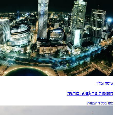
טיסה ומלון
חופשות עד 500$ בורשה
צפו בכל ההצעות