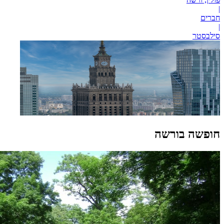
|
חברים
|
סילבסטר
חופשה בורשה