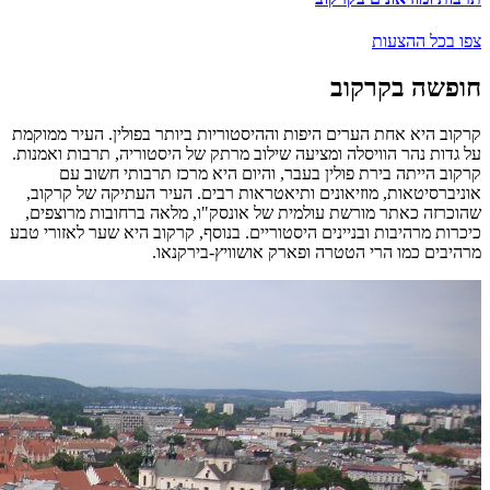
צפו בכל ההצעות
חופשה בקרקוב
קרקוב היא אחת הערים היפות וההיסטוריות ביותר בפולין. העיר ממוקמת
על גדות נהר הוויסלה ומציעה שילוב מרתק של היסטוריה, תרבות ואמנות.
קרקוב הייתה בירת פולין בעבר, והיום היא מרכז תרבותי חשוב עם
אוניברסיטאות, מוזיאונים ותיאטראות רבים. העיר העתיקה של קרקוב,
שהוכרזה כאתר מורשת עולמית של אונסק"ו, מלאה ברחובות מרוצפים,
כיכרות מרהיבות ובניינים היסטוריים. בנוסף, קרקוב היא שער לאזורי טבע
מרהיבים כמו הרי הטטרה ופארק אושוויץ-בירקנאו.