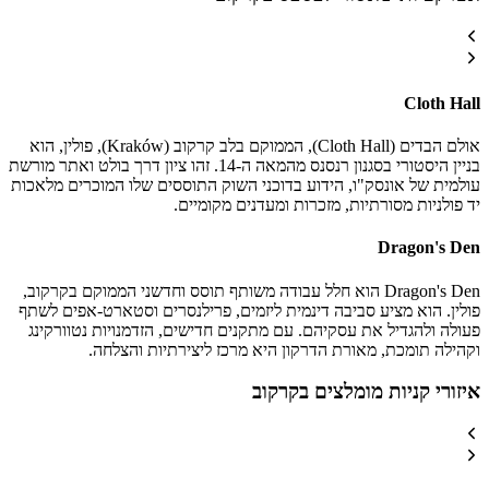
Cloth Hall
אולם הבדים (Cloth Hall), הממוקם בלב קרקוב (Kraków), פולין, הוא
בניין היסטורי בסגנון רנסנס מהמאה ה-14. זהו ציון דרך בולט ואתר מורשת
עולמית של אונסק"ו, הידוע בדוכני השוק התוססים שלו המוכרים מלאכות
יד פולניות מסורתיות, מזכרות ומעדנים מקומיים.
Dragon's Den
Dragon's Den הוא חלל עבודה משותף תוסס וחדשני הממוקם בקרקוב,
פולין. הוא מציע סביבה דינמית ליזמים, פרילנסרים וסטארט-אפים לשתף
פעולה ולהגדיל את עסקיהם. עם מתקנים חדישים, הזדמנויות נטוורקינג
וקהילה תומכת, מאורת הדרקון היא מרכז ליצירתיות והצלחה.
איזורי קניות מומלצים בקרקוב