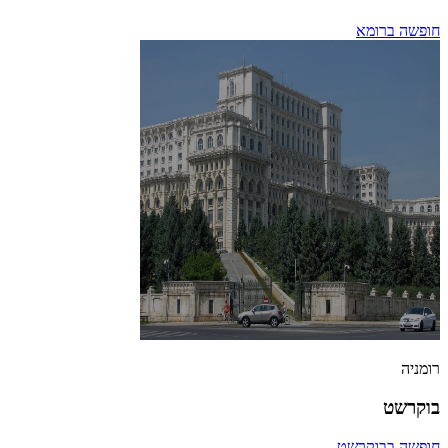
חופשה ברומא
רומניה
בוקרשט
חופשה בבוקרשט