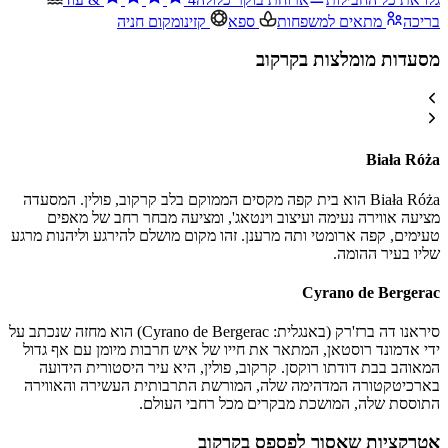
בריכה
מתאים למשפחות
ספא
קזינו
מקום חניה
מסעדות מומלצות בקרקוב
Biała Róża
Biała Róża הוא בית קפה מקסים הממוקם בלב קרקוב, פולין. המסעדה
מציעה אווירה נעימה ועיצוב וינטאג', ומציעה מבחר רחב של מאפים
טעימים, קפה ארומטי ותה מרענן. זהו מקום מושלם להירגע וליהנות מרגע
שליו בעיר ההומה.
Cyrano de Bergerac
סיראנו דה ברז'רק (באנגלית: Cyrano de Bergerac) הוא מחזה שנכתב על
ידי אדמונד רוסטאן, המתאר את חייו של איש חרבות מיומן עם אף גדול
המאוהב בבת דודתו רוקסן. קרקוב, פולין, היא עיר היסטורית הידועה
בארכיטקטורה המדהימה שלה, המורשת התרבותית העשירה והאווירה
התוססת שלה, המושכת מבקרים מכל רחבי העולם.
אטרקציות שאסור לפספס בקרקוב