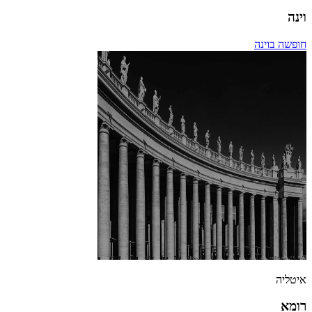
וינה
חופשה בוינה
איטליה
רומא