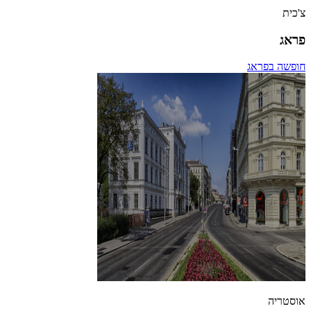
צ'כית
פראג
חופשה בפראג
אוסטריה