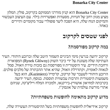
Bonarka City Center
Bonarka City Center הוא קניון מודרני הממוקם בקרקוב, פולין. המלון
מציע מגוון רחב של חנויות, מסעדות ואפשרויות בילוי. עם העיצוב העכשווי
והמיקום הנוח שלה, היא הפכה ליעד פופולרי עבור מקומיים ותיירים
כאחד.
לפני שטסים לקרקוב
במה קרקוב מפורסמת?
קרקוב ידועה בגרעין מימי הביניים השמור היטב שלה וברובע היהודי. העיר
העתיקה שלה מעוגנת על ידי כיכר השוק (Rynek Główny) המפוארת
ורחבת הידיים. עיר היסטורית זו מפורסמת גם בזכות טירת וואוול, סמל
לגאווה לאומית, וקתדרלת וואוול, שהיא אתר ההכתרה של מלכים פולנים.
הרובע היהודי לשעבר של קרקוב, קז'ימייז' (Kazimierz), הוא בעל
משמעות היסטורית ותרבות עכשווית תוססת. בנוסף, העיר ידועה
בקרבתה למוזיאון אושוויץ-בירקנאו, ולמכרה המלח וייליצ'קה, שניהם
אתרי מורשת עולמית של אונסק"ו.
מדוע קרקוב מתאימה לחופשות משפחתיות?
קרקוב אידיאלית לחופשות משפחתיות בשל ההיסטוריה העשירה שלה,