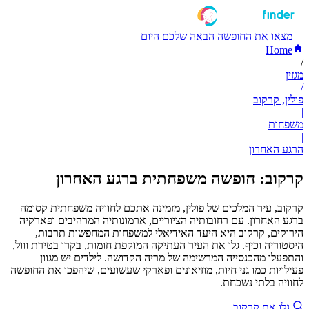
מצאו את החופשה הבאה שלכם היום
Home
/
מגזין
/
פולין, קרקוב
|
משפחות
|
הרגע האחרון
קרקוב: חופשה משפחתית ברגע האחרון
קרקוב, עיר המלכים של פולין, מזמינה אתכם לחוויה משפחתית קסומה
ברגע האחרון. עם רחובותיה הציוריים, ארמונותיה המרהיבים ופארקיה
הירוקים, קרקוב היא היעד האידיאלי למשפחות המחפשות תרבות,
היסטוריה וכיף. גלו את העיר העתיקה המוקפת חומות, בקרו בטירת ווול,
והתפעלו מהכנסייה המרשימה של מריה הקדושה. לילדים יש מגוון
פעילויות כמו גני חיות, מוזיאונים ופארקי שעשועים, שיהפכו את החופשה
לחוויה בלתי נשכחת.
גלו את קרקוב