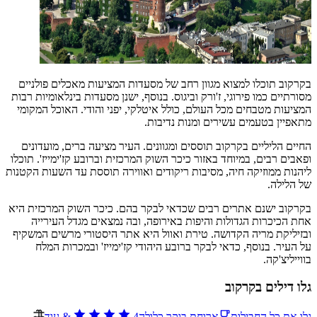
בקרקוב תוכלו למצוא מגוון רחב של מסעדות המציעות מאכלים פולניים
מסורתיים כמו פירוגי, ז'ורק וביגוס. בנוסף, ישנן מסעדות בינלאומיות רבות
המציעות מטבחים מכל העולם, כולל איטלקי, יפני והודי. האוכל המקומי
מתאפיין בטעמים עשירים ומנות נדיבות.
החיים הליליים בקרקוב תוססים ומגוונים. העיר מציעה ברים, מועדונים
ופאבים רבים, במיוחד באזור כיכר השוק המרכזית וברובע קז'ימייז'. תוכלו
ליהנות ממוזיקה חיה, מסיבות ריקודים ואווירה תוססת עד השעות הקטנות
של הלילה.
בקרקוב ישנם אתרים רבים שכדאי לבקר בהם. כיכר השוק המרכזית היא
אחת הכיכרות הגדולות והיפות באירופה, ובה נמצאים מגדל העירייה
ובזיליקת מריה הקדושה. טירת ואוול היא אתר היסטורי מרשים המשקיף
על העיר. בנוסף, כדאי לבקר ברובע היהודי קז'ימייז' ובמכרות המלח
בווייליצ'קה.
גלו דילים בקרקוב
גלו את כל החבילות
ארוחת בוקר כלולה
4
&
עוד