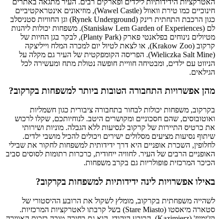
האטרקציות הידידותיות לילדים ופארקים רבים. העיר מתגאה באתרים
חינוכיים כמו טירת וואוול (Wawel Castle), מוזיאונים אינטראקטיביים
כגון הרכבת התחתית רינק (Rynek Underground) וגן החוויות סטניסלב
לם (Stanisław Lem Garden of Experiences). משפחות יכולות ליהנות
מטיולים נינוחים בפלאנטי פארק (Planty Park), לבקר בגן החיות של
קרקוב (Krakow Zoo), או לצאת לטיול יום למכרה המלח וייליצקה
(Wieliczka Salt Mine). הפריסה הקומפקטית של העיר גם מקלה על
הניווט עם ילדים, ומבטיחה חוויית חופשה נטולת מתח ומעשירה לכל
הגילאים.
מהן אפשרויות התחבורה הטובות ביותר למשפחות בקרקוב?
בקרקוב, משפחות יכולות לבחור בתחבורה ציבורית כגון חשמליות
ואוטובוסים, שהם חסכוניים ומקושרים היטב. לנוחיותכם, שקלו לרכוש
את כרטיס התיירות של קרקוב לנסיעות ללא הגבלה. מוניות ושירותי
שיתוף נסיעות מציעים מסלולים ישירים ויכולים להכיל מושבי ילדים.
לחלופין, השכרת אופניים היא דרך ידידותית למשפחות לחקור את שבילי
האופניים הרבים של העיר. לחוויה ייחודית, כרכרות רתומות לסוסים סביב
הכיכר המרכזית פופולריות גם בקרב משפחות.
באילו אפשרויות לינה ידידותיות למשפחות בקרקוב?
לשהייה משפחתית בקרקוב, מומלץ לשקול את הרובע ההיסטורי של
סטארה מיאסטו (Stare Miasto) בשל קרבתו לאטרקציות המרכזיות.
קז'ימייז' (Kazimierz), הרובע היהודי, הוא גם בחירה טובה בזכות האווירה