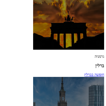
גרמניה
ברלין
חופשה בברלין