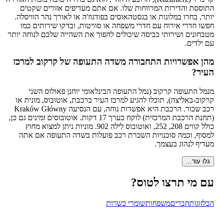
התוססת והדירות המרווחות שלו. אם אתם מעדיפים אזורים שקטים
יותר, בחרו במלונות או בגסטהאוסים בפודגוז'ה או לאורך נהר הוויסלה.
חפשו חדרי אירוח עם חדרי משפחה או סוויטות, ובדקו שירותים כמו
מטבחונים ושירותי כביסה שיכולים להפוך את השהייה שלכם לנוחה יותר
עם ילדים.
מהן אפשרויות התחבורה משדה התעופה של קרקוב למרכז
העיר?
מנמל התעופה קרקוב (נמל התעופה הבינלאומי יוחנן פאולוס השני
קרקוב-באליצה), תוכלו להגיע למרכז העיר ברכבת, אוטובוס, מונית או
רכב שכור. הרכבת היא אפשרות נוחה, עם הנסיעה Kraków Główny
(תחנת הרכבת המרכזית) לוקח בערך 17 דקות. אוטובוסים זמינים גם כן,
כולל קווים 208, 252, ואוטובוס לילה 902. מוניות ניתן למצוא מחוץ
למסוף, וכמה סוכנויות השכרת רכב פועלות בשדה התעופה אם אתה
מעדיף לנהוג בעצמך.
גלו עוד...
עם מי תרצו לטוס?
הכל
זוגות
חברים
משפחות
שומרי כשרות