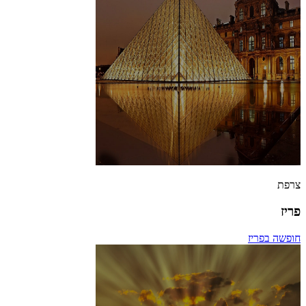
צרפת
פריז
חופשה בפריז