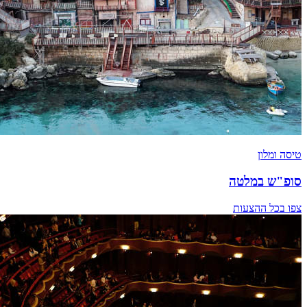
טיסה ומלון
סופ"ש במלטה
צפו בכל ההצעות