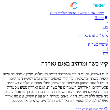
מצאו את החופשה הבאה שלכם היום
Home
/
מגזין
/
איטליה, אגם גארדה
|
שומרי כשרות
|
קיץ
קיץ כשר ומרהיב באגם גארדה
אגם גארדה, האגם הגדול והמרהיב ביותר באיטליה, מזמין אתכם לחופשה
קיצית כשרה ומושלמת. בין הרי האלפים המרשימים למימיו הכחולים,
תוכלו ליהנות ממגוון פעילויות כמו שייט, טיולי אופניים והליכה בשבילים
פסטורליים. לאורחים השומרים על כשרות, אגם גארדה מציע מסעדות
כשרות ואפשרויות לינה המתחשבות בצרכים הדתיים, כך שתוכלו להנות
מחופשה ללא דאגות. הקיץ באגם גארדה הוא עונת השיא, עם מזג אוויר
מושלם לכל סוגי הפעילויות ואירועים תרבותיים שלא כדאי לפספס.
גלו את אגם גארדה