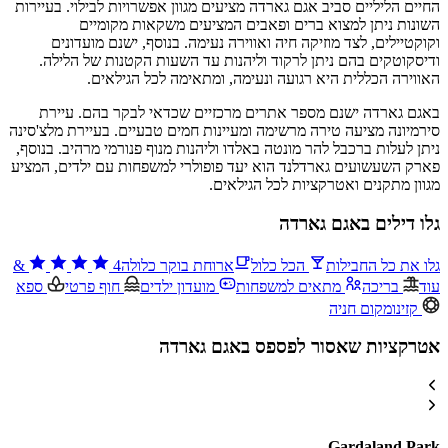
החיים הליליים סביב אגם גארדה מציעים מגוון אפשרויות לבילוי. בעיירות
השונות ניתן למצוא ברים ופאבים המציעים משקאות מקומיים
וקוקטיילים, לצד מוזיקה חיה ואווירה נעימה. בנוסף, ישנם מועדונים
ודיסקוטקים בהם ניתן לרקוד וליהנות עד השעות הקטנות של הלילה.
האווירה הכללית היא רגועה ונעימה, ומתאימה לכל הגילאים.
באגם גארדה ישנם מספר אתרים מרכזיים שכדאי לבקר בהם. עיירת
סירמיונה מציעה טירה מרשימה ומעיינות חמים טבעיים. בעיירת מלצ'סינה
ניתן לעלות ברכבל להר מונטה באלדו וליהנות מנוף פנורמי מרהיב. בנוסף,
פארק השעשועים גארדלנד הוא יעד פופולרי למשפחות עם ילדים, המציע
מגוון מתקנים ואטרקציות לכל הגילאים.
גלו דילים באגם גארדה
גלו את כל החבילות
הכל כלול
ארוחת בוקר כלולה
4
&
עוד
בריכה
מתאים למשפחות
מועדון ילדים
חוף פרטי
ספא
קזינו
מקום חניה
אטרקציות שאסור לפספס באגם גארדה
Gardaland Park