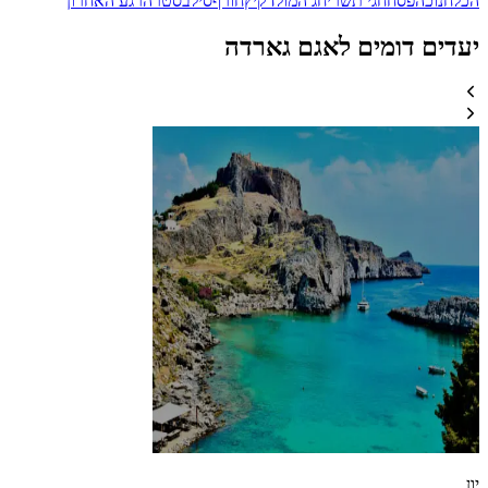
הכל
חנוכה
פסח
חגי תשרי
חג המולד
קיץ
חורף
סילבסטר
הרגע האחרון
יעדים דומים לאגם גארדה
יון