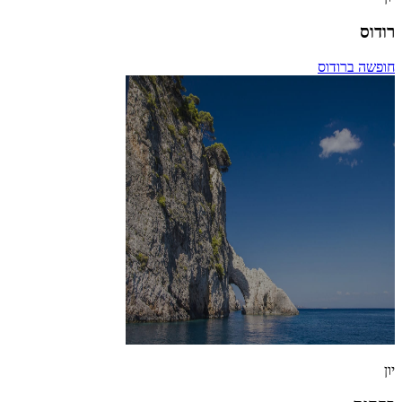
רודוס
חופשה ברודוס
יון