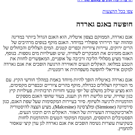
צפו בכל ההצעות
חופשה באגם גארדה
אגם גארדה, הממוקם בצפון איטליה, הוא האגם הגדול ביותר במדינה
ומהווה יעד תיירותי פופולרי במיוחד. האגם מוקף בנופים מרהיבים של
הרים ירוקים, עיירות ציוריות וכפרים קטנים. המים הצלולים והכחולים של
האגם מזמינים את המבקרים לשחייה, שיט ופעילויות מים נוספות. בנוסף,
האזור מציע מסלולי הליכה ורכיבה על אופניים, המאפשרים לחוות את
הטבע במלואו. האקלים הנעים והאווירה הרגועה הופכים את אגם גארדה
למקום אידיאלי לחופשה משפחתית או רומנטית.
אגם גארדה באיטליה הופך להיות מיוחד באמת במהלך חודשי הקיץ. עם
מי הטורקיז הצלולים כבדולח, מוקף בהרים ציוריים ובכפרים מקסימים,
הוא מציע שילוב מושלם של יופי טבעי וחוויות תרבותיות. פעילויות קיץ
כגון שחייה, שיט וגלישת רוח הן תענוג, בעוד שחופי האגם מספקים
הזדמנויות לרגיעה ולשיזוף. סיור בעיירות המקסימות שעל שפת האגם, כגון
סירמיונה (Sirmione) ומלצ'סינה (Malcesine), מציע הצצה להיסטוריה
ולארכיטקטורה העשירות של האזור. האקלים הים תיכוני הנעים,
הפסטיבלים התוססים, המטבח המקומי הטעים וההזדמנות לחזות
בשקיעות עוצרות נשימה הופכים את אגם גארדה לגן עדן קיצי שאסור
להחמיץ.