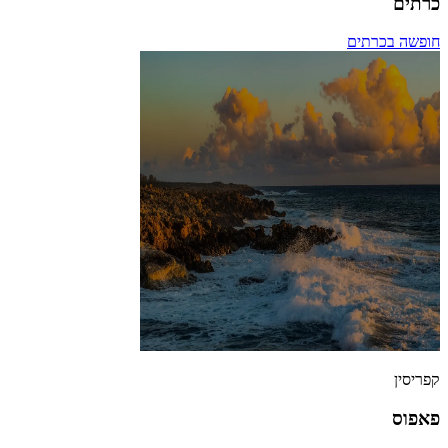
כרתים
חופשה בכרתים
קפריסין
פאפוס