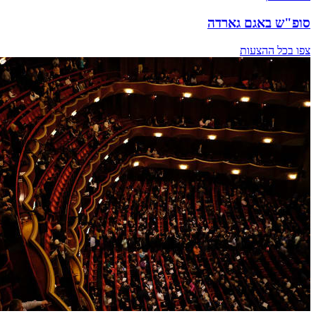
סופ"ש באגם גארדה
צפו בכל ההצעות