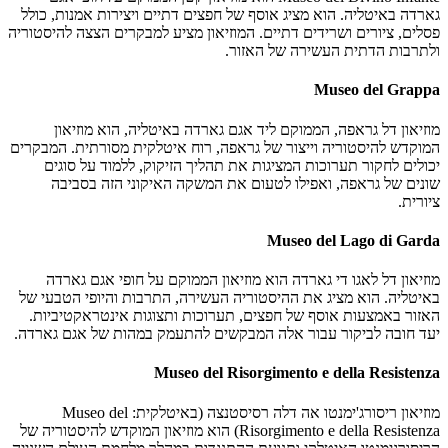
גארדה באיטליה. הוא מציג אוסף של חפצים דתיים ויצירות אמנות, כולל
פסלים, ציורים ושרידים דתיים. המוזיאון מציע למבקרים הצצה להיסטוריה
ולתרבות הדתית העשירה של האזור.
Museo del Grappa
מוזיאון דל גראפה, הממוקם ליד אגם גארדה באיטליה, הוא מוזיאון
המוקדש להיסטוריה וייצור של גראפה, רוח איטלקית מסורתית. המבקרים
יכולים לחקור תערוכות המציגות את תהליך הזיקוק, ללמוד על סוגים
שונים של גראפה, ואפילו לטעום את המשקה האיקוני הזה בסביבה
ציורית.
Museo del Lago di Garda
מוזיאון דל לאגו די גארדה הוא מוזיאון הממוקם על חופי אגם גארדה
באיטליה. הוא מציג את ההיסטוריה העשירה, התרבות והיופי הטבעי של
האזור באמצעות אוסף של חפצים, תערוכות ותצוגות אינטראקטיביות.
יעד חובה לביקור עבור אלה המבקשים להתעמק במהות של אגם גארדה.
Museo del Risorgimento e della Resistenza
מוזיאון ריסורג'ימנטו אה דלה רסיסטנצה (באיטלקית: Museo del
Risorgimento e della Resistenza) הוא מוזיאון המוקדש להיסטוריה של