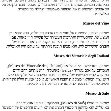
הריסורגימנטו האיטלקי ותנועת ההתנגדות במהלך מלחמת העולם השנייה.
הוא מציג חפצים, מסמכים ותערוכות מולטימדיה, ומספק תובנה מקיפה על
המאבקים והניצחונות של תקופות משמעותיות אלה בהיסטוריה
האיטלקית.
Museo del Vino
מוזיאון דל וינו, הממוקם על חופי אגם גארדה באיטליה, הוא מוזיאון יין
המציג את ההיסטוריה והתרבות העשירה של עשיית היין באזור. עם
תערוכות אינפורמטיביות, תצוגות אינטראקטיביות ואוסף עצום של
חפצים הקשורים ליין, הוא מציע תובנה מרתקת על עולם היין האיטלקי.
Museo del Vittoriale degli Italiani
מוזיאון ויטוריאלה דלי איטליאני (Museo del Vittoriale degli Italiani),
הממוקם על אגם גארדה (Garda) באיטליה, הוא מתחם רחב ידיים
המוקדש לחייו ולהישגיו של המשורר וגיבור המלחמה האיטלקי גבריאלה
ד'אנונציו. המוזיאון מציג את חפציו האישיים, אוספי אמנות ווילה גרנדיוזית,
ומציע למבקרים הצצה להיסטוריה המרתקת של איטליה.
Museo di Salò
מוזיאון די סאלו (Museo di Salò), הממוקם על חופי אגם גארדה
באיטליה, הוא מוזיאון היסטורי המציג את האירועים והחפצים של המשטר