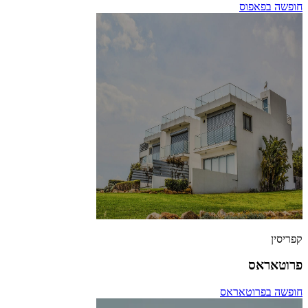
חופשה בפאפוס
קפריסין
פרוטאראס
חופשה בפרוטאראס