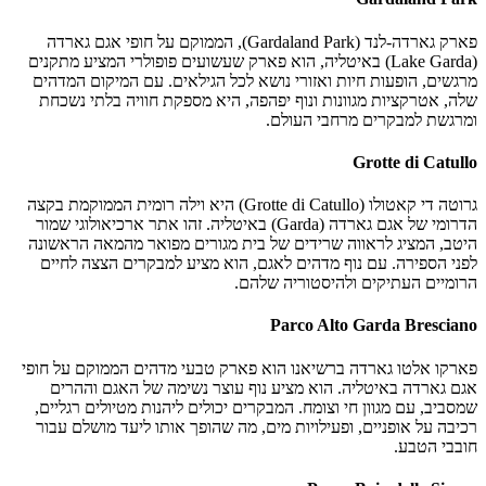
פארק גארדה-לנד (Gardaland Park), הממוקם על חופי אגם גארדה
(Lake Garda) באיטליה, הוא פארק שעשועים פופולרי המציע מתקנים
מרגשים, הופעות חיות ואזורי נושא לכל הגילאים. עם המיקום המדהים
שלה, אטרקציות מגוונות ונוף יפהפה, היא מספקת חוויה בלתי נשכחת
ומרגשת למבקרים מרחבי העולם.
Grotte di Catullo
גרוטה די קאטולו (Grotte di Catullo) היא וילה רומית הממוקמת בקצה
הדרומי של אגם גארדה (Garda) באיטליה. זהו אתר ארכיאולוגי שמור
היטב, המציג לראווה שרידים של בית מגורים מפואר מהמאה הראשונה
לפני הספירה. עם נוף מדהים לאגם, הוא מציע למבקרים הצצה לחיים
הרומיים העתיקים ולהיסטוריה שלהם.
Parco Alto Garda Bresciano
פארקו אלטו גארדה ברשיאנו הוא פארק טבעי מדהים הממוקם על חופי
אגם גארדה באיטליה. הוא מציע נוף עוצר נשימה של האגם וההרים
שמסביב, עם מגוון חי וצומח. המבקרים יכולים ליהנות מטיולים רגליים,
רכיבה על אופניים, ופעילויות מים, מה שהופך אותו ליעד מושלם עבור
חובבי הטבע.