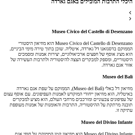
היכלי התרבות המובילים באגם גארדה
Museo Civico del Castello di Desenzano
Museo Civico del Castello di Desenzano הוא מוזיאון היסטורי
הממוקם בדסנזאנו דל גארדה, איטליה. שוכן בתוך טירה מימי הביניים,
הוא מציג אוסף של חפצים ארכיאולוגיים, יצירות אמנות ומסמכים
היסטוריים, ומספק למבקרים הצצה להיסטוריה ולתרבות העשירה של
אזור אגם גארדה.
Museo del Balì
מוזיאון דל באלי (Museo del Balì), הממוקם על שפת אגם גארדה
באיטליה, הוא מוזיאון ייחודי המוקדש לאמנות העפיפונים. עם אוסף עצום
של עפיפונים צבעוניים ומורכבים מרחבי העולם, הוא מציע למבקרים
תובנה מרתקת על ההיסטוריה, התרבות והאומנות של אמנות מעופפת
עתיקה זו.
Museo del Divino Infante
Museo del Divino Infante הוא מוזיאון קטן הממוקם על חופי אגם