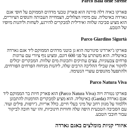
Parco Baia delle Sirene
פארקו באיה דלה סירנה הוא פארק טבעי מדהים הממוקם על חופי אגם
גארדה באיטליה. עם מימיו הצלולים, הצמחייה העבותה והנופים הציוריים,
הוא מציע סביבה שלווה ואידילית למבקרים להירגע, לשחות וליהנות מיופיו
של הטבע.
Parco Giardino Sigurtà
פארקו ג'יארדינו סיגורטה הוא גן בוטני מדהים הממוקם ליד אגם גארדה
באיטליה. הוא משתרע על פני 600 דונם, ומציע נוף ציורי עם ערוגות
פרחים צבעוניות, עצים עתיקים ותכונות מים שלוות. המבקרים יכולים
לחקור את שבילי ההליכה הרבים שלה, ליהנות מניחוח הפרחים הפורחים,
ולהתפעל מהנופים עוצרי הנשימה.
Parco Natura Viva
פארקו נטורה ויוה (Parco Natura Viva) הוא פארק חיות בר הממוקם ליד
אגם גארדה (Garda) באיטליה. הוא מציע למבקרים הזדמנות להתבונן
וללמוד על מגוון רחב של מיני בעלי חיים, כולל אריות, ג'ירפות, פילים ועוד.
עם הסביבה הטבעית היפה שלה וחוויות חינוכיות, זהו יעד חובה לביקור
עבור חובבי הטבע.
איזורי קניות מומלצים באגם גארדה