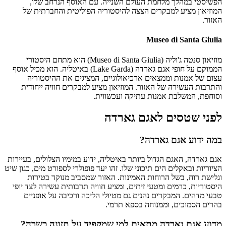
הפשיסטי במהלך מלחמת העולם השנייה. עם האוסף הנרחב שלו,
המוזיאון מציע למבקרים הצצה להיסטוריה הפוליטית והחברתית של
האזור.
Museo di Santa Giulia
מוזיאון סנטה ג'וליה (Museo di Santa Giulia) הוא מתחם היסטורי
הממוקם על חופי אגם גארדה (Lake Garda) באיטליה. הוא מכיל אוסף
עצום של אמנות וממצאים ארכיאולוגיים, המציגים את ההיסטוריה
והתרבות העשירה של האזור. המוזיאון מציע למבקרים חוויה ייחודית
וסוחפת, המשלבת אמנות עתיקה ועכשווית.
לפני שטסים לאגם גארדה
במה ידוע אגם גארדה?
אגם גארדה, האגם הגדול ביותר באיטליה, ידוע במימיו הצלולים, בעיירות
הציוריות ובאקלים הים תיכוני שלו. זהו יעד פופולרי לספורט מים, כגון שיט
וגלישת רוח, בשל הרוחות האמינות. האזור שמסביב מנוקד בטירות
היסטוריות, כרמים ומטעי זיתים, ומציע חוויה תרבותית עשירה לצד יופי
טבעי מדהים. המבקרים נהנים גם מטיולי הליכה ורכיבה על אופניים
בהרים הסמוכים, וממנוחה בספא תרמי.
מדוע אגם גארדה מתאים למי שמקפיד על תזונה כשרה?