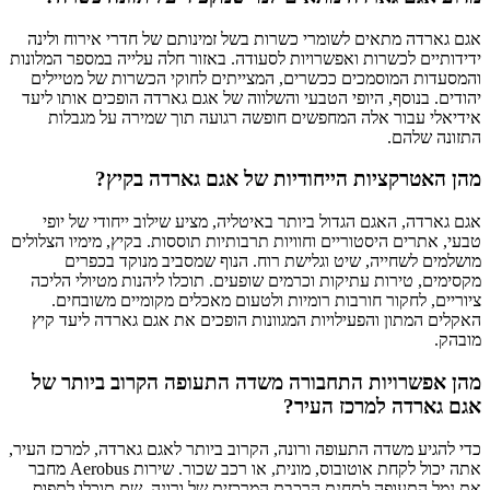
אגם גארדה מתאים לשומרי כשרות בשל זמינותם של חדרי אירוח ולינה
ידידותיים לכשרות ואפשרויות לסעודה. באזור חלה עלייה במספר המלונות
והמסעדות המוסמכים ככשרים, המצייתים לחוקי הכשרות של מטיילים
יהודים. בנוסף, היופי הטבעי והשלווה של אגם גארדה הופכים אותו ליעד
אידיאלי עבור אלה המחפשים חופשה רגועה תוך שמירה על מגבלות
התזונה שלהם.
מהן האטרקציות הייחודיות של אגם גארדה בקיץ?
אגם גארדה, האגם הגדול ביותר באיטליה, מציע שילוב ייחודי של יופי
טבעי, אתרים היסטוריים וחוויות תרבותיות תוססות. בקיץ, מימיו הצלולים
מושלמים לשחייה, שיט וגלישת רוח. הנוף שמסביב מנוקד בכפרים
מקסימים, טירות עתיקות וכרמים שופעים. תוכלו ליהנות מטיולי הליכה
ציוריים, לחקור חורבות רומיות ולטעום מאכלים מקומיים משובחים.
האקלים המתון והפעילויות המגוונות הופכים את אגם גארדה ליעד קיץ
מובהק.
מהן אפשרויות התחבורה משדה התעופה הקרוב ביותר של
אגם גארדה למרכז העיר?
כדי להגיע משדה התעופה ורונה, הקרוב ביותר לאגם גארדה, למרכז העיר,
אתה יכול לקחת אוטובוס, מונית, או רכב שכור. שירות Aerobus מחבר
את נמל התעופה לתחנת הרכבת המרכזית של ורונה, שם תוכלו לתפוס