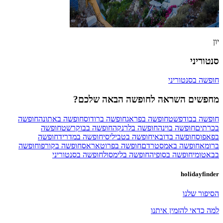
יון
סנטוריני
חופשה בסנטוריני
מחפשים השראה לחופשה הבאה שלכם?
חופשה בבודפשט
חופשה בפראג
חופשה ברודוס
חופשה באתונה
חופשה
בכרתים
חופשה בוינה
חופשה בלרנקה
חופשה בבוקרשט
חופשה
בפאפוס
חופשה בדובאי
חופשה בטביליסי
חופשה במדריד
חופשה
ברומא
חופשה באמסטרדם
חופשה בפרוטאראס
חופשה בקורפו
חופשה
בבאטומי
חופשה בסופיה
חופשה בלימסול
חופשה בסנטוריני
holidayfinder
הסיפור שלנו
למה כדאי להזמין איתנו