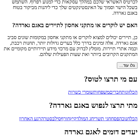
לכרטיס האשראי שלכם במהלך עסקאות כדי למנוע רפרוף. השתמש
בשכל הישר וסמוך על האינסטינקטים שלך כדי ליהנות מביקור בטוח
באגם גארדה.
האם יש לוקרים או מתקני אחסון לתיירים באגם גארדה?
כן, תיירים יכולים למצוא לוקרים או מתקני אחסון במקומות שונים סביב
אגם גארדה. אלה זמינים בדרך כלל בערים גדולות יותר, תחנות רכבת,
וכמה אתרי תיירות. מומלץ לבדוק עם מרכזי מידע תיירותיים מקומיים את
המתקנים הקרובים ביותר ואת שעות הפעילות שלהם.
גלו עוד...
עם מי תרצו לטוס?
הכל
זוגות
חברים
משפחות
שומרי כשרות
מתי תרצו לנפוש באגם גארדה?
הכל
חנוכה
פסח
חגי תשרי
חג המולד
קיץ
חורף
סילבסטר
הרגע האחרון
יעדים דומים לאגם גארדה