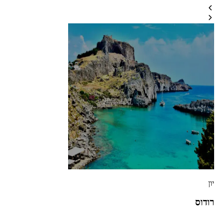
יון
רודוס