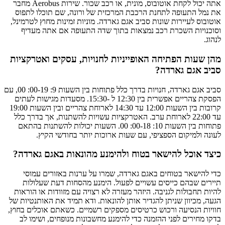
אתה יכול לקחת אוטובוס, מונית, או רכב שכור. שירות Aerobus מחבר
את נמל התעופה לתחנת הרכבת המרכזית של ורונה, שם תוכלו לתפוס
אוטובוס לעיירות שונות סביב אגם גארדה. מוניות זמינות מחוץ לטרמינל,
וסוכנויות השכרת רכב נמצאות בתוך שדה התעופה אם אתה מעדיף
לנהוג.
מהן שעות הפתיחה האופייניות לחנויות, עסקים ואטרקציות
סביב אגם גארדה?
סביב אגם גארדה, חנויות בדרך כלל פתוחות בין השעות 9: 00-19: 00, עם
הפסקת צהריים אפשרית בין 12:30 ל -15:30. מסעדות מגישות לעתים
קרובות בין השעות 12:00 עד 14:30 לארוחת צהריים ובין השעות 19:00
עד 22:00 לארוחת ערב. האטרקציות עשויות להשתנות, אך בדרך כלל
פתוחות בין השעות 10: 00-18: 00. השעות יכולות להשתנות בהתאם
לעונה ולמיקום הספציפי, עם שעות ארוכות יותר בחודשי הקיץ.
כיצד אוכל להישאר בטוח ולהימנע מהונאות באגם גארדה?
כדי להישאר בטוחים באגם גארדה, שמרו על ערנות באזורים עמוסי
תיירים שבהם כייסים עשויים לפעול. הימנע מהסחות דעת שעלולות
להיות תחבולות לגניבה. היזהר מעזרה לא רצויה עם מזוודות או הוראות
הגעה, מכיוון שניתן להגדיר אותן להונאות. ודא תמיד את האותנטיות של
חוויות הנסיעה ורכוש כרטיסים מספקים רשמיים. כשאתם אוכלים בחוץ,
בדקו מחירים לפני ההזמנה כדי להימנע מחשבונות מנופחים, ושימו לב