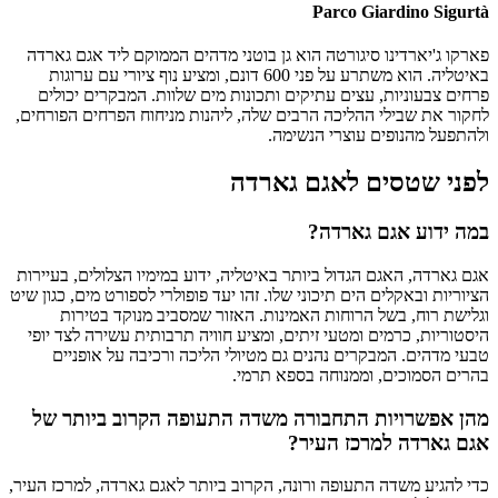
Parco Giardino Sigurtà
פארקו ג'יארדינו סיגורטה הוא גן בוטני מדהים הממוקם ליד אגם גארדה
באיטליה. הוא משתרע על פני 600 דונם, ומציע נוף ציורי עם ערוגות
פרחים צבעוניות, עצים עתיקים ותכונות מים שלוות. המבקרים יכולים
לחקור את שבילי ההליכה הרבים שלה, ליהנות מניחוח הפרחים הפורחים,
ולהתפעל מהנופים עוצרי הנשימה.
לפני שטסים לאגם גארדה
במה ידוע אגם גארדה?
אגם גארדה, האגם הגדול ביותר באיטליה, ידוע במימיו הצלולים, בעיירות
הציוריות ובאקלים הים תיכוני שלו. זהו יעד פופולרי לספורט מים, כגון שיט
וגלישת רוח, בשל הרוחות האמינות. האזור שמסביב מנוקד בטירות
היסטוריות, כרמים ומטעי זיתים, ומציע חוויה תרבותית עשירה לצד יופי
טבעי מדהים. המבקרים נהנים גם מטיולי הליכה ורכיבה על אופניים
בהרים הסמוכים, וממנוחה בספא תרמי.
מהן אפשרויות התחבורה משדה התעופה הקרוב ביותר של
אגם גארדה למרכז העיר?
כדי להגיע משדה התעופה ורונה, הקרוב ביותר לאגם גארדה, למרכז העיר,