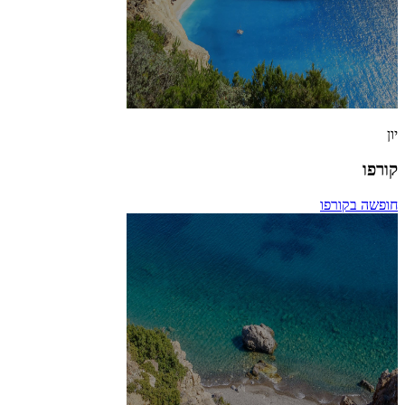
יון
קורפו
חופשה בקורפו