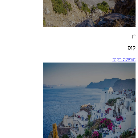
יון
קוס
חופשה בקוס