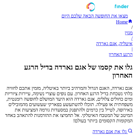
מצאו את החופשה הבאה שלכם היום
Home
/
מגזין
/
איטליה, אגם גארדה
|
הרגע האחרון
גלו את קסמו של אגם גארדה בדיל הרגע
האחרון
אגם גארדה, האגם הגדול והמרהיב ביותר באיטליה, מזמין אתכם לחוויה
בלתי נשכחת בדיל הרגע האחרון. עם נופים עוצרי נשימה, עיירות ציוריות
ומים כחולים צלולים, אגם גארדה הוא היעד המושלם לחופשה רומנטית,
משפחתית או פעילה. תוכלו להשתעשע בפארקי שעשועים מהמובילים
באירופה, לטייל בין כרמים ולהתפנק במסעדות גורמה המציעות את
המיטב של המטבח האיטלקי. אל תחמיצו את ההזדמנות להתאהב באחד
המקומות הקסומים ביותר בעולם!
גלו את אגם גארדה