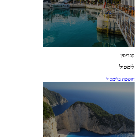
קפריסין
לימסול
חופשה בלימסול