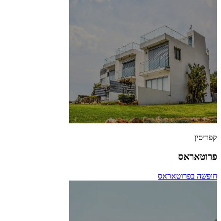
קפריסין
פרוטאראס
חופשה בפרוטאראס