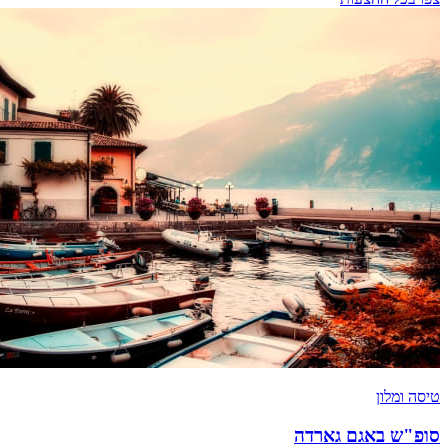
טיסה ומלון
סופ"ש באגם גארדה