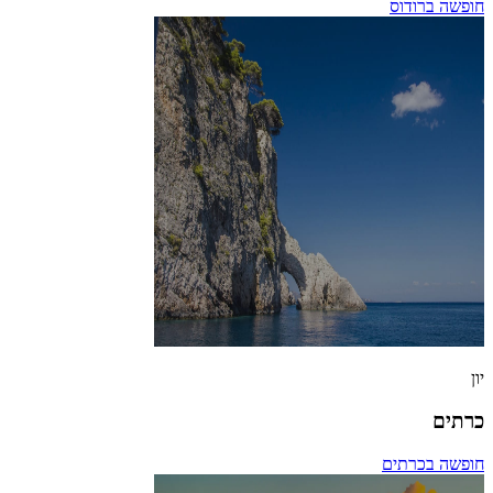
חופשה ברודוס
יון
כרתים
חופשה בכרתים