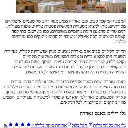
המטבח המקומי סביב אגם גארדה מציע מגוון רחב של טעמים איטלקיים
מסורתיים. ניתן למצוא מסעדות המגישות פסטות טריות, פיצות מעולות,
דגים טריים מהאגם ויינות מקומיים משובחים. כמו כן, ישנם בתי קפה
קטנים המציעים קפה איטלקי משובח וקינוחים מתוקים כמו טירמיסו
וג'לטו.
החיים הליליים סביב אגם גארדה מציעים מגוון אפשרויות לבילוי. בעיירות
השונות ניתן למצוא ברים ופאבים המציעים משקאות מקומיים
וקוקטיילים, לצד מוזיקה חיה ואווירה נעימה. בנוסף, ישנם מועדונים
ודיסקוטקים בהם ניתן לרקוד וליהנות עד השעות הקטנות של הלילה.
האווירה הכללית היא רגועה ונעימה, ומתאימה לכל הגילאים.
באגם גארדה ישנם מספר אתרים מרכזיים שכדאי לבקר בהם. עיירת
סירמיונה מציעה טירה מרשימה ומעיינות חמים טבעיים. בעיירת מלצ'סינה
ניתן לעלות ברכבל להר מונטה באלדו וליהנות מנוף פנורמי מרהיב. בנוסף,
פארק השעשועים גארדלנד הוא יעד פופולרי למשפחות עם ילדים, המציע
מגוון מתקנים ואטרקציות לכל הגילאים.
גלו דילים באגם גארדה
גלו את כל החבילות
הכל כלול
ארוחת בוקר כלולה
4
&