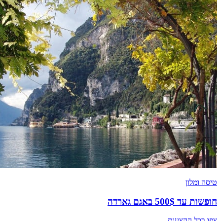
טיסה ומלון
חופשות עד 500$ באגם גארדה
צפו בכל ההצעות