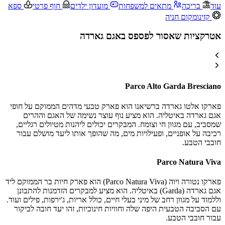
עוד
בריכה
מתאים למשפחות
מועדון ילדים
חוף פרטי
ספא
קזינו
מקום חניה
אטרקציות שאסור לפספס באגם גארדה
Parco Alto Garda Bresciano
פארקו אלטו גארדה ברשיאנו הוא פארק טבעי מדהים הממוקם על חופי
אגם גארדה באיטליה. הוא מציע נוף עוצר נשימה של האגם וההרים
שמסביב, עם מגוון חי וצומח. המבקרים יכולים ליהנות מטיולים רגליים,
רכיבה על אופניים, ופעילויות מים, מה שהופך אותו ליעד מושלם עבור
חובבי הטבע.
Parco Natura Viva
פארקו נטורה ויוה (Parco Natura Viva) הוא פארק חיות בר הממוקם ליד
אגם גארדה (Garda) באיטליה. הוא מציע למבקרים הזדמנות להתבונן
וללמוד על מגוון רחב של מיני בעלי חיים, כולל אריות, ג'ירפות, פילים ועוד.
עם הסביבה הטבעית היפה שלה וחוויות חינוכיות, זהו יעד חובה לביקור
עבור חובבי הטבע.