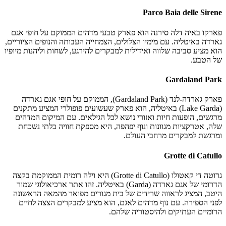
Parco Baia delle Sirene
פארקו באיה דלה סירנה הוא פארק טבעי מדהים הממוקם על חופי אגם
גארדה באיטליה. עם מימיו הצלולים, הצמחייה העבותה והנופים הציוריים,
הוא מציע סביבה שלווה ואידילית למבקרים להירגע, לשחות וליהנות מיופיו
של הטבע.
Gardaland Park
פארק גארדה-לנד (Gardaland Park), הממוקם על חופי אגם גארדה
(Lake Garda) באיטליה, הוא פארק שעשועים פופולרי המציע מתקנים
מרגשים, הופעות חיות ואזורי נושא לכל הגילאים. עם המיקום המדהים
שלה, אטרקציות מגוונות ונוף יפהפה, היא מספקת חוויה בלתי נשכחת
ומרגשת למבקרים מרחבי העולם.
Grotte di Catullo
גרוטה די קאטולו (Grotte di Catullo) היא וילה רומית הממוקמת בקצה
הדרומי של אגם גארדה (Garda) באיטליה. זהו אתר ארכיאולוגי שמור
היטב, המציג לראווה שרידים של בית מגורים מפואר מהמאה הראשונה
לפני הספירה. עם נוף מדהים לאגם, הוא מציע למבקרים הצצה לחיים
הרומיים העתיקים ולהיסטוריה שלהם.