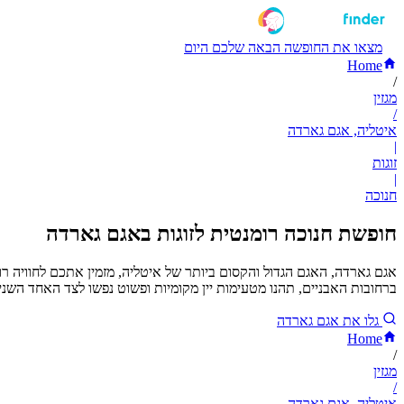
מצאו את החופשה הבאה שלכם היום
Home
/
מגזין
/
איטליה, אגם גארדה
|
זוגות
|
חנוכה
חופשת חנוכה רומנטית לזוגות באגם גארדה
אגם גארדה, האגם הגדול והקסום ביותר של איטליה, מזמין אתכם לחוויה רומנ
ברחובות האבניים, תהנו מטעימות יין מקומיות ופשוט נפשו לצד האחד השני
גלו את אגם גארדה
Home
/
מגזין
/
איטליה, אגם גארדה