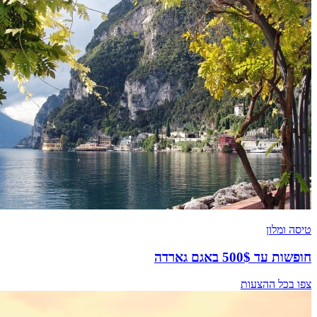
טיסה ומלון
חופשות עד 500$ באגם גארדה
צפו בכל ההצעות