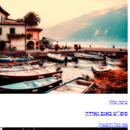
טיסה ומלון
סופ"ש באגם גארדה
צפו בכל ההצעות